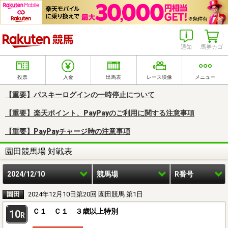
楽天競馬
通知
馬券カゴ
投票
入金
出馬表
レース映像
メニュー
【重要】パスキーログインの一時停止について
【重要】楽天ポイント、PayPayのご利用に関する注意事項
【重要】PayPayチャージ時の注意事項
園田競馬場 対戦表
2024/12/10
競馬場
R番号
園田
2024年12月10日第20回 園田競馬 第1日
Ｃ１ Ｃ１ ３歳以上特別
10
R