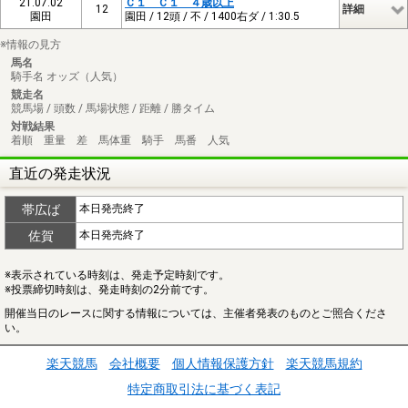
21.07.02
Ｃ１ Ｃ１ ４歳以上
12
詳細
園田
園田 / 12頭 / 不 / 1400右ダ / 1:30.5
※情報の見方
馬名
騎手名 オッズ（人気）
競走名
競馬場 / 頭数 / 馬場状態 / 距離 / 勝タイム
対戦結果
着順 重量 差 馬体重 騎手 馬番 人気
直近の発走状況
帯広ば
本日発売終了
佐賀
本日発売終了
※表示されている時刻は、発走予定時刻です。
※投票締切時刻は、発走時刻の2分前です。
開催当日のレースに関する情報については、主催者発表のものとご照合くださ
い。
楽天競馬
会社概要
個人情報保護方針
楽天競馬規約
特定商取引法に基づく表記