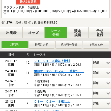
最大3％還元
サラブレッド系 ３歳以上
賞金
1着1,100,000円 2着385,000円 3着220,000円 4着165,000円 5着110,000
円
ダ1,870m 天候：晴 ダ：良 発走時刻15:30
レース
競走
予想
出馬表
オッズ
分析
成績
登録
対戦表
持時計分析
騎乗騎手分析
予想まとめ
日付
R
レース名
24.11.12
Ｃ１ Ｃ１ ３歳以上特別
12
詳細
園田
園田 / 12頭 / 良 / 1870右ダ / 2:06.1
24.10.10
園田オータムトロフィー 重賞１ …
11
詳細
園田
園田 / 12頭 / 稍 / 1700右ダ / 1:53.4
24.06.01
３歳未勝利
2
詳細
京都
京都 / 16頭 / 稍 / 1800右ダ / 1:53.6
24.01.14
３歳新馬
5
詳細
京都
京都 / 18頭 / 良 / 1600右芝 / 1:35.1
23.12.31
Ｃ１一 Ｃ１一 ３歳以上
9
詳細
園田
園田 / 12頭 / 良 / 1400右ダ / 1:30.6