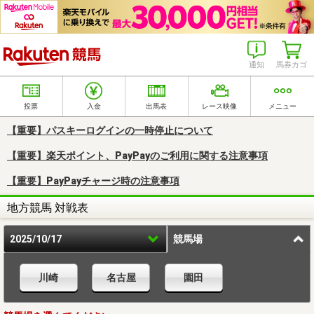
楽天競馬
通知
馬券カゴ
投票
入金
出馬表
レース映像
メニュー
【重要】パスキーログインの一時停止について
【重要】楽天ポイント、PayPayのご利用に関する注意事項
【重要】PayPayチャージ時の注意事項
地方競馬 対戦表
2025/10/17
競馬場
川崎
名古屋
園田