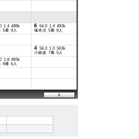
6
5
0
1.4
488k
54.0
1.4
483k
54.0
涼
5番
9人
塚本涼
5番
8人
塚本涼
4
56.0
1.0
503k
小林凌
7番
5人
9
0
1.8
483k
56.0
聡
8番
6人
高橋悠
4
55.0
0.3
496k
塚本涼
3番
9人