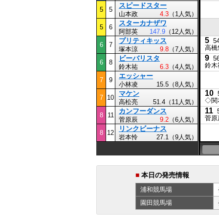
スピードスター
5
5
山本政
4.3
（1人気）
スターカナザワ
5
6
阿部英
147.9
（12人気）
5
プリティキッス
5
6
7
高橋
塚本涼
9.8
（7人気）
9
ビーバリスタ
5
6
8
鈴木
鈴木祐
6.3
（4人気）
エッシャー
7
9
小林凌
15.5（8人気）
10
マケン
7
10
◇関
高松亮
51.4（11人気）
11
カンフーダンス
8
11
菅原
菅原辰
9.2
（6人気）
リンクビーナス
8
12
岩本怜
27.1（9人気）
■
本日の発売情報
浦和
競馬場
園田
競馬場