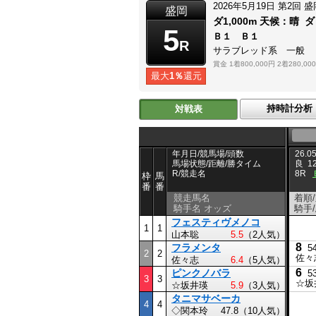
2026年5月19日
第2回
盛
盛岡
ダ1,000m
天候：
晴
ダ
5
Ｂ１ Ｂ１
R
サラブレッド系 一般
賞金
1着800,000円
2着280,00
最大
1％
還元
持時計分析
対戦表
年月日/競馬場/頭数
26.05
馬場状態/距離/勝タイム
良
1
R/競走名
8R
枠
馬
番
番
競走馬名
着順
騎手名 オッズ
騎手
フェスティヴメノコ
1
1
山本聡
5.5
（2人気）
8
フラメンタ
5
2
2
佐々
佐々志
6.4
（5人気）
6
ピンクノバラ
5
3
3
☆坂
☆坂井瑛
5.9
（3人気）
タニマサベーカ
4
4
◇関本玲
47.8（10人気）