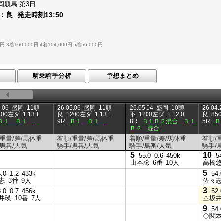
岡競馬
第3日
：
良
発走時刻
13:50
0円
3着160,000円
4着104,000円
5着56,000円
騎乗騎手分析
予想まとめ
.06
盛岡
11頭
26.05.06
盛岡
11頭
26.05.04
盛岡
10頭
26.04.
200左ダ
1:13.1
良
1200左ダ
1:13.1
不
1200左ダ
1:12.0
良
85
Ｂ１ Ｂ１
9R
Ｂ１ Ｂ１
8R
Ｂ１Ｂ２混合 Ｂ１
5R
Ｂ２ 混合
/重量/差/馬体重
着順/重量/差/馬体重
着順/重量/差/馬体重
着順/
/馬番/人気
騎手/馬番/人気
騎手/馬番/人気
騎手/
5
10
55.0
0.6
450k
5
山本聡
6番
10人
高橋
5
4.0
1.2
433k
54.
志
3番
9人
佐々
3
3.0
0.7
456k
52.
井瑛
10番
7人
△坂
9
54.
◇関