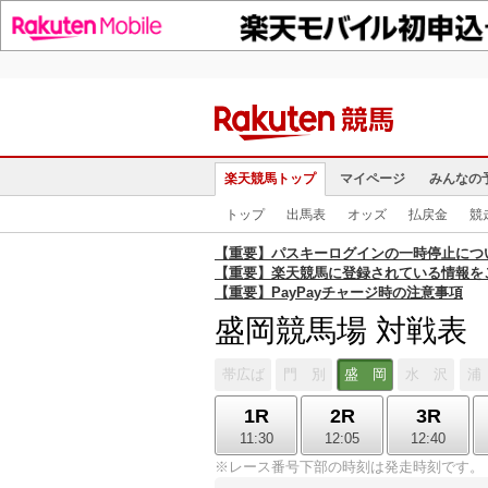
楽天競馬トップ
マイページ
みんなの
トップ
出馬表
オッズ
払戻金
競
【重要】パスキーログインの一時停止につ
【重要】楽天競馬に登録されている情報を
【重要】PayPayチャージ時の注意事項
盛岡競馬場 対戦表
帯広ば
門 別
盛 岡
水 沢
浦
1R
2R
3R
11:30
12:05
12:40
※レース番号下部の時刻は発走時刻です。