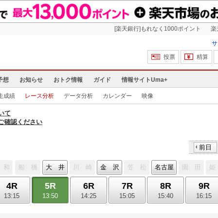
[楽天銀行]もれなく1000ポイント
楽
サ
投票
精算
予想
お知らせ
おトク情報
ガイド
情報サイトUma+
走成績
レース分析
データ分析
カレンダー
映像
いて
ご確認ください
前日
 和
船 橋
大 井
川 崎
金 沢
笠 松
名古屋
園 田
姫
4R
5R
6R
7R
8R
9R
13:15
13:50
14:25
15:05
15:40
16:15