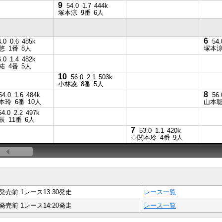
9
54.0
1.7
444k
塚本涼
9番
6人
6
4.0
0.6
485k
54.
悠
1番
8人
塚本
6.0
1.4
482k
祐
4番
5人
10
56.0
2.1
503k
小林凌
8番
5人
8
54.0
1.6
484k
56.
本玲
6番
10人
山本
54.0
2.2
497k
辰
11番
6人
7
53.0
1.1
420k
◇関本玲
4番
9人
発売前 1レース13:30発走
レース一覧
発売前 1レース14:20発走
レース一覧