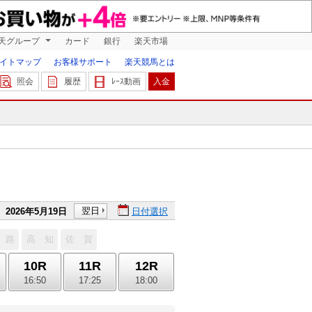
天グループ
カード
銀行
楽天市場
イトマップ
お客様サポート
楽天競馬とは
照会
履歴
ﾚｰｽ動画
入金
翌日
2026年5月19日
日付選択
 路
高 知
佐 賀
10R
11R
12R
16:50
17:25
18:00