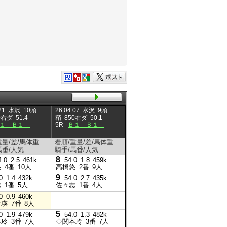
21
水沢
10頭
26.04.07
水沢
9頭
26.04.05
水沢
12頭
26.03.2
0右ダ
51.4
稍
850右ダ
50.1
重
1400右ダ
1:28.2
良
85
Ｂ１ Ｂ１
5R
Ｂ１ Ｂ１
10R
お食事処「山水」
5R
Ｂ
賞 Ｂ１Ｂ２ 混合
重量/差/馬体重
着順/重量/差/馬体重
着順/重量/差/馬体重
着順/重
馬番/人気
騎手/馬番/人気
騎手/馬番/人気
騎手/馬
8
4.0
2.5
461k
54.0
1.8
459k
悠
4番
10人
高橋悠
2番
9人
9
4
0
1.4
432k
54.0
2.7
435k
54.0
志
1番
5人
佐々志
1番
4人
佐々志
10
0
0.9
460k
53.0
0.9
455k
井瑛
7番
8人
△坂井瑛
10番
11人
5
8
0
1.9
479k
54.0
1.3
482k
54.0
本玲
3番
7人
◇関本玲
3番
7人
◇関本