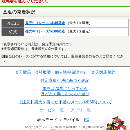
競馬場を選んでください。
直近の発走状況
帯広ば
発売中 1レース14:45発走
（最大1％還元）
佐賀
発売中 1レース16:00発走
（最大1％還元）
※表示されている時刻は、発走予定時刻です。
※投票締切時刻は、発走時刻の2分前です。
開催当日のレースに関する情報については、主催者発表のものとご照合くださ
い。
楽天競馬
会社概要
個人情報保護方針
楽天競馬規約
特定商取引法に基づく表記
馬券は20歳になってから
ほどよく楽しむ大人の遊び
【注意】楽天を装った不審なメールやSMSについて
サービス一覧
アプリ一覧
表示モード
モバイル
PC
Copyright (c) 2007-2026 Keiba Mall, Inc. All Rights Reserved.