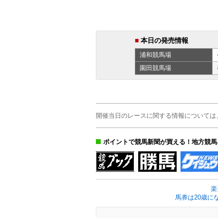
■
本日の発売情報
浦和
競馬場
園田
競馬場
開催当日のレースに関する情報については
ポイントで競馬新聞が買える！地方競馬
楽
馬券は20歳に