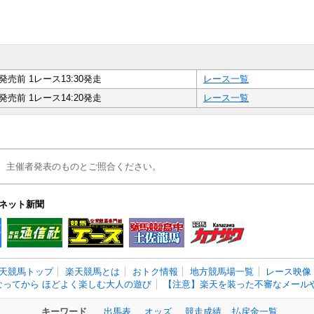
発売前 1レース13:30発走
レース一覧
発売前 1レース14:20発走
レース一覧
、主催者発表のものとご照合ください。
ネット新聞
天競馬トップ
楽天競馬とは
おトク情報
地方競馬場一覧
レース映像
なってから ほどよく楽しむ大人の遊び
【注意】楽天を装った不審なメールや
キーワード
出馬表
オッズ
競走成績
払戻金一覧