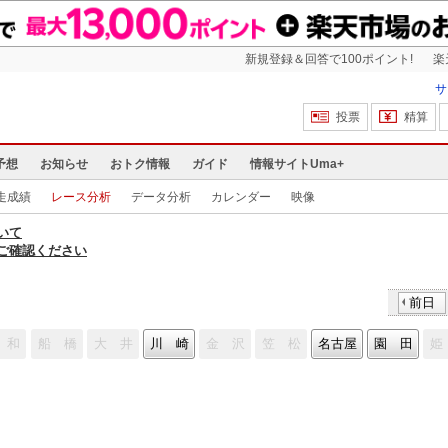
新規登録＆回答で100ポイント!
楽
サ
投票
精算
予想
お知らせ
おトク情報
ガイド
情報サイトUma+
走成績
レース分析
データ分析
カレンダー
映像
いて
ご確認ください
前日
 和
船 橋
大 井
川 崎
金 沢
笠 松
名古屋
園 田
姫