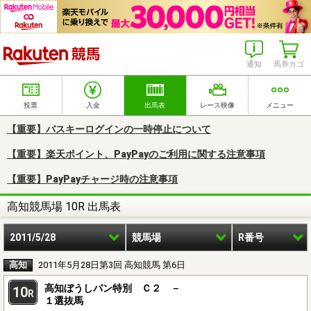
楽天競馬
通知
馬券カゴ
投票
入金
出馬表
レース映像
メニュー
【重要】パスキーログインの一時停止について
【重要】楽天ポイント、PayPayのご利用に関する注意事項
【重要】PayPayチャージ時の注意事項
高知競馬場 10R 出馬表
2011/5/28
競馬場
R番号
高知
2011年5月28日第3回 高知競馬 第6日
高知ぼうしパン特別 Ｃ２ －
10
R
１選抜馬