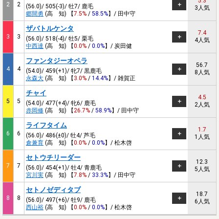
5.3
2
2
(56.0)/ 505(-3)/ 牡7/ 鹿毛
3人気
郷間勇
(高 知) 【
7.5%
/
58.5%
】/ 田中守
ザバトルケンタ
7.4
3
3
(56.0)/ 518(-4)/ 牡5/ 栗毛
4人気
中西達
(高 知) 【
0.0%
/
0.0%
】/ 炭田健
ファンタジーオペラ
56.7
4
4
(54.0)/ 459(+1)/ 牝7/ 黒鹿毛
8人気
永森大
(高 知) 【
3.0%
/
14.4%
】/ 雑賀正
チャイ
4.5
5
5
(54.0)/ 477(+4)/ 牝6/ 鹿毛
2人気
赤岡修
(高 知) 【
26.7%
/
58.9%
】/ 田中守
ライフタイム
1.7
6
6
(56.0)/ 486(±0)/ 牡4/ 芦毛
1人気
倉兼育
(高 知) 【
0.0%
/
0.0%
】/ 松木啓
セトウチリーダー
12.3
7
7
(56.0)/ 454(+1)/ 牡4/ 青鹿毛
5人気
宮川実
(高 知) 【
7.8%
/
33.3%
】/ 田中守
セトノゼディタブ
18.7
8
8
(56.0)/ 497(+6)/ 牡9/ 鹿毛
6人気
西山裕
(高 知) 【
0.0%
/
0.0%
】/ 松木啓