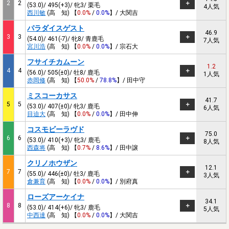
2
2
(53.0)/ 495(+3)/ 牝3/ 栗毛
4人気
西川敏
(高 知) 【
0.0%
/
0.0%
】/ 大関吉
パラダイスゲスト
46.9
3
3
(54.0)/ 461(-7)/ 牝8/ 青鹿毛
7人気
宮川浩
(高 知) 【
0.0%
/
0.0%
】/ 宗石大
フサイチカムーン
1.2
4
4
(56.0)/ 505(±0)/ 牡8/ 鹿毛
1人気
赤岡修
(高 知) 【
50.0%
/
78.8%
】/ 田中守
ミスコーカサス
41.7
5
5
(53.0)/ 407(±0)/ 牝3/ 鹿毛
6人気
目迫大
(高 知) 【
0.0%
/
0.0%
】/ 田中伸
コスモビーラヴド
75.0
6
6
(53.0)/ 410(+3)/ 牝3/ 鹿毛
8人気
西森将
(高 知) 【
0.7%
/
8.6%
】/ 田中譲
クリノホウザン
12.1
7
7
(55.0)/ 446(±0)/ 牡3/ 鹿毛
3人気
倉兼育
(高 知) 【
0.0%
/
0.0%
】/ 別府真
ローズアーケイナ
34.1
8
8
(53.0)/ 414(+6)/ 牝3/ 鹿毛
5人気
中西達
(高 知) 【
0.0%
/
0.0%
】/ 大関吉