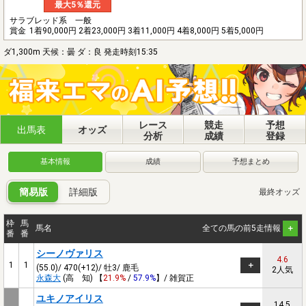
最大5％還元
サラブレッド系 一般
賞金
1着90,000円 2着23,000円 3着11,000円 4着8,000円 5着5,000円
ダ1,300m 天候：曇 ダ：良 発走時刻15:35
レース
競走
予想
出馬表
オッズ
分析
成績
登録
基本情報
成績
予想まとめ
簡易版
詳細版
最終オッズ
枠
馬
馬名
全ての馬の前5走情報
番
番
シーノヴァリス
4.6
1
1
(55.0)/ 470(+12)/ 牡3/ 鹿毛
2人気
永森大
(高 知) 【
21.9%
/
57.9%
】/ 雑賀正
ユキノアイリス
14.5