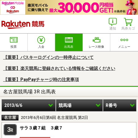
楽天競馬
通知
馬券カゴ
投票
入金
出馬表
レース映像
メニュー
【重要】パスキーログインの一時停止について
【重要】楽天競馬に登録されている情報をご確認ください
【重要】PayPayチャージ時の注意事項
名古屋競馬場 3R 出馬表
2013/6/6
競馬場
R番号
名古屋
2013年6月6日第6回 名古屋競馬 第2日
サラ３歳７組 ３歳７
3
R