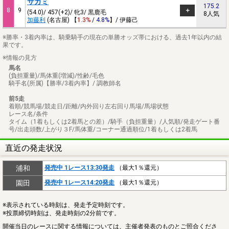
サガミ
175.2
8
9
(54.0)/ 457(+2)/ 牝3/ 黒鹿毛
8人気
加藤利
(名古屋) 【
1.3%
/
4.8%
】/ 伊藤己
※勝率・3着内率は、騎乗騎手の現在の単勝オッズ帯における、過去1年以内の結
果です。
※情報の見方
馬名
(負担重量)/馬体重(増減)/性齢/毛色
騎手名(所属)【勝率/3着内率】/ 調教師名
前5走
着順/競馬場/競走日/距離/内外回り左右回り馬場/馬場状態
レース名/条件
タイム（1着もしくは2着馬との差）/騎手（負担重量）/人気順/発走ゲート番
号/出走頭数/上がり３F/馬体重/コーナー通過順位/1着もしくは2着馬
直近の発走状況
浦和
発売中 1レース13:30発走
（最大1％還元）
園田
発売中 1レース14:20発走
（最大1％還元）
※表示されている時刻は、発走予定時刻です。
※投票締切時刻は、発走時刻の2分前です。
開催当日のレースに関する情報については、主催者発表のものとご照合くださ