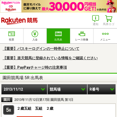
楽天競馬
通知
馬券カゴ
投票
入金
出馬表
レース映像
メニュー
【重要】パスキーログインの一時停止について
【重要】楽天競馬に登録されている情報をご確認ください
【重要】PayPayチャージ時の注意事項
園田競馬場 5R 出馬表
2013/11/12
競馬場
R番号
園田
2013年11月12日第17回 園田競馬 第1日
２歳五組 五組 ２歳
5
R