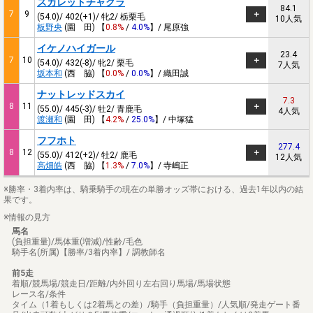
スカレットチャクラ
84.1
7
9
(54.0)/ 402(+1)/ 牝2/ 栃栗毛
10人気
板野央
(園 田) 【
0.8%
/
4.0%
】/ 尾原強
イケノハイガール
23.4
7
10
(54.0)/ 432(-8)/ 牝2/ 栗毛
7人気
坂本和
(西 脇) 【
0.0%
/
0.0%
】/ 織田誠
ナットレッドスカイ
7.3
8
11
(55.0)/ 445(-3)/ 牡2/ 青鹿毛
4人気
渡瀬和
(園 田) 【
4.2%
/
25.0%
】/ 中塚猛
フフホト
277.4
8
12
(55.0)/ 412(+2)/ 牡2/ 鹿毛
12人気
高畑皓
(西 脇) 【
1.3%
/
7.0%
】/ 寺嶋正
※勝率・3着内率は、騎乗騎手の現在の単勝オッズ帯における、過去1年以内の結
果です。
※情報の見方
馬名
(負担重量)/馬体重(増減)/性齢/毛色
騎手名(所属)【勝率/3着内率】/ 調教師名
前5走
着順/競馬場/競走日/距離/内外回り左右回り馬場/馬場状態
レース名/条件
タイム（1着もしくは2着馬との差）/騎手（負担重量）/人気順/発走ゲート番