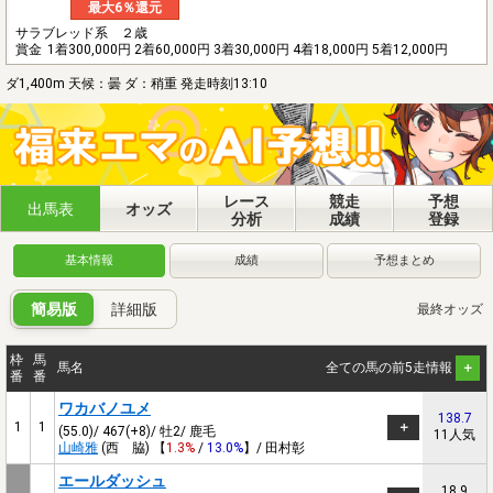
最大6％還元
サラブレッド系 ２歳
賞金
1着300,000円 2着60,000円 3着30,000円 4着18,000円 5着12,000円
ダ1,400m 天候：曇 ダ：稍重 発走時刻13:10
レース
競走
予想
出馬表
オッズ
分析
成績
登録
基本情報
成績
予想まとめ
簡易版
詳細版
最終オッズ
枠
馬
馬名
全ての馬の前5走情報
番
番
ワカバノユメ
138.7
1
1
(55.0)/ 467(+8)/ 牡2/ 鹿毛
11人気
山崎雅
(西 脇) 【
1.3%
/
13.0%
】/ 田村彰
エールダッシュ
18.9