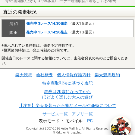
号/出走頭数/上がり３F/馬体重/コーナー通過順位/1着もしくは2着馬
直近の発走状況
浦和
発売中 3レース14:30発走
（最大1％還元）
園田
発売中 1レース14:20発走
（最大1％還元）
※表示されている時刻は、発走予定時刻です。
※投票締切時刻は、発走時刻の2分前です。
開催当日のレースに関する情報については、主催者発表のものとご照合くださ
い。
楽天競馬
会社概要
個人情報保護方針
楽天競馬規約
特定商取引法に基づく表記
馬券は20歳になってから
ほどよく楽しむ大人の遊び
【注意】楽天を装った不審なメールやSMSについて
サービス一覧
アプリ一覧
表示モード
モバイル
PC
Copyright (c) 2007-2026 Keiba Mall, Inc. All Rights Reserved.
© Rakuten Group, Inc.