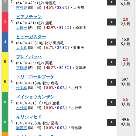
2
2
(54.0)/ 423/ 牝2/ 青鹿毛
6人気
吉村智
(園 田) 【
4.5%
/
33.6%
】/ 大石省
ピアノチャン
2.8
3
3
(54.0)/ 431/ 牝2/ 鹿毛
2人気
大柿一
(西 脇) 【
42.9%
/
81.0%
】/ 橋本明
ヒューガスター
15.8
4
4
(54.0)/ 490(-18)/ 牝2/ 黒鹿毛
5人気
大山真
(園 田) 【
6.7%
/
37.3%
】/ 薮田辰
プレイバッハ
2.3
5
5
(54.0)/ 435/ 牝2/ 栗毛
1人気
下原理
(西 脇) 【
45.2%
/
80.8%
】/ 寺嶋正
トリコロールブーケ
59.1
5
6
(54.0)/ 431(-9)/ 牝2/ 鹿毛
9人気
松本幸
(園 田) 【
0.0%
/
0.0%
】/ 小村正
メイショウカンザシ
5.5
6
7
(54.0)/ 451(+1)/ 牝2/ 鹿毛
3人気
木村健
(園 田) 【
0.0%
/
0.0%
】/ 小牧毅
キリシマセド
49.6
6
8
(54.0)/ 423(-3)/ 牝2/ 栗毛
8人気
瀬沢宙
(園 田) 【
0.0%
/
0.0%
】/ 寺地隆