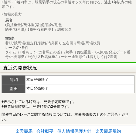
※勝率・3着内率は、騎乗騎手の現在の単勝オッズ帯における、過去1年以内の結
果です。
※情報の見方
馬名
(負担重量)/馬体重(増減)/性齢/毛色
騎手名(所属)【勝率/3着内率】/ 調教師名
前5走
着順/競馬場/競走日/距離/内外回り左右回り馬場/馬場状態
レース名/条件
タイム（1着もしくは2着馬との差）/騎手（負担重量）/人気順/発走ゲート番
号/出走頭数/上がり３F/馬体重/コーナー通過順位/1着もしくは2着馬
直近の発走状況
浦和
本日発売終了
園田
本日発売終了
※表示されている時刻は、発走予定時刻です。
※投票締切時刻は、発走時刻の2分前です。
開催当日のレースに関する情報については、主催者発表のものとご照合くださ
い。
楽天競馬
会社概要
個人情報保護方針
楽天競馬規約