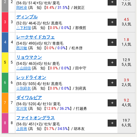
2
2
(56.0)/ 514(+5)/ 牡8/ 栗毛
7人気
岡村卓
(高 知) 【
8.4%
/
31.5%
】/ 雑賀正
ディンプル
4.5
3
3
(52.0)/ 464(-2)/ 牝5/ 黒鹿毛
3人気
△下村瑠
(高 知) 【
0.0%
/
0.0%
】/ 那俄哲
レークサイドカフェ
1.8
4
4
(54.0)/ 490(±0)/ 牝7/ 青鹿毛
1人気
西川敏
(高 知) 【
0.0%
/
0.0%
】/ 松木啓
リョウマクン
12.9
5
5
(54.0)/ 463(±0)/ 牡6/ 鹿毛
5人気
△山頭信
(高 知) 【
0.0%
/
0.0%
】/ 田中守
レッドライオン
3.9
6
6
(55.0)/ 505(-4)/ 牡8/ 黒鹿毛
2人気
☆別府衣
(高 知) 【
0.0%
/
0.0%
】/ 別府真
ダイワルビア
9.2
7
7
(56.0)/ 520(-4)/ 牡10/ 栗毛
4人気
宮川実
(高 知) 【
12.8%
/
36.2%
】/ 打越勇
ファイトオングラス
19.7
8
8
(56.0)/ 451(+2)/ 牡9/ 栗毛
6人気
上田将
(高 知) 【
5.7%
/
34.5%
】/ 胡本友