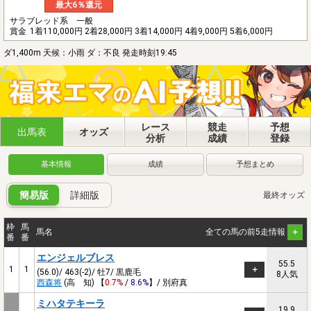
最大6％還元
サラブレッド系 一般
賞金
1着110,000円 2着28,000円 3着14,000円 4着9,000円 5着6,000円
ダ1,400m 天候：小雨 ダ：不良 発走時刻19:45
レース
競走
予想
出馬表
オッズ
分析
成績
登録
基本情報
成績
予想まとめ
簡易版
詳細版
最終オッズ
枠
馬
馬名
全ての馬の前5走情報
番
番
エンジェルブレス
55.5
1
1
(56.0)/ 463(-2)/ 牡7/ 黒鹿毛
8人気
西森将
(高 知) 【
0.7%
/
8.6%
】/ 別府真
ミハタテキーラ
19.9