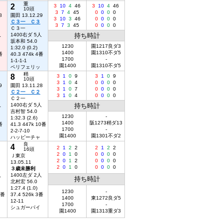
重
2
3
10
4
46
3
10
4
46
10頭
3
7
4
45
0
0
0
0
8
園田 13.12.29
3
10
3
46
0
0
0
0
Ｃ３一 Ｃ３
3
7
3
45
0
0
0
0
Ｃ３一
人
1400右ダ 5人
持ち時計
坂本和 54.0
1230
園1217良ダ3
1:32.0 (0.2)
1400
園1310不ダ5
番
40.3 474k 4番
1700
-
1-1-1-1
園1400
園1310不ダ5
ペリフェリッ
稍
8
3
1
0
9
3
1
0
9
10頭
3
1
0
4
0
0
0
0
9
園田 13.11.28
3
1
0
7
0
0
0
0
Ｃ２一 Ｃ２
3
1
0
4
0
0
0
0
Ｃ２一
人
1400右ダ 5人
持ち時計
吉村智 54.0
1230
-
1:32.3 (2.6)
1400
阪1273稍ダ13
番
41.3 447k 10番
1700
-
2-2-7-10
園1400
園1301不ダ2
ハッピーチャ
良
4
2
1
2
2
2
1
2
2
16頭
2
0
1
0
0
0
0
0
Ｊ東京
2
0
1
2
0
0
0
0
13.05.11
2
0
1
0
0
0
0
0
３歳未勝利
人
1400左ダ 2人
持ち時計
北村宏 56.0
1:27.4 (1.0)
1230
-
1番
37.4 526k 3番
1400
東1272良ダ5
12-11
1700
-
シュガーパイ
園1400
園1313重ダ3