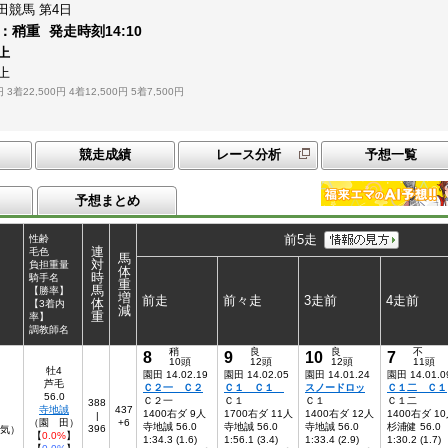
田競馬
第4日
：
稍重
発走時刻
14:10
上
上
円
3着22,500円
4着12,500円
5着7,500円
競走成績
レース分析
予想一覧
予想まとめ
前5走
性齢
連
毛色
馬
対
負担重量
体
時
騎手名
重
馬
【勝率】
増
前走
前々走
3走前
4走前
体
【3着内
減
重
率】
調教師名
稍
良
良
不
8
9
10
7
10頭
12頭
12頭
11頭
牡4
園田 14.02.19
園田 14.02.05
園田 14.01.24
園田 14.01.0
芦毛
Ｃ２一 Ｃ２
Ｃ１ Ｃ１
スノードロッ
Ｃ１二 Ｃ１
56.0
Ｃ２一
Ｃ１
Ｃ１
Ｃ１二
388
寺地誠
437
1400右ダ 9人
1700右ダ 11人
1400右ダ 12人
1400右ダ 1
|
（園 田）
+6
寺地誠 56.0
寺地誠 56.0
寺地誠 56.0
杉浦健 56.0
396
人気）
【
0.0%
】
1:34.3 (1.6)
1:56.1 (3.4)
1:33.4 (2.9)
1:30.2 (1.7)