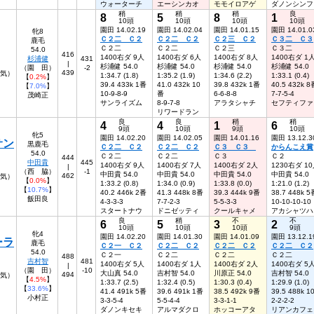
ウォーターチ
エーシンカオ
モモイロアゲ
ダノンシンフ
稍
稍
稍
良
8
5
8
1
10頭
10頭
10頭
10頭
園田 14.02.19
園田 14.02.04
園田 14.01.15
園田 14.01.0
牝8
Ｃ２二 Ｃ２
Ｃ２二 Ｃ２
Ｃ２三 Ｃ２
Ｃ３二 Ｃ３
鹿毛
Ｃ２二
Ｃ２二
Ｃ２三
Ｃ３二
54.0
416
1400右ダ 9人
1400右ダ 6人
1400右ダ 8人
1400右ダ 1
杉浦健
431
|
杉浦健 54.0
杉浦健 54.0
杉浦健 54.0
杉浦健 54.0
（園 田）
-2
439
人気）
1:34.7 (1.8)
1:35.2 (1.9)
1:34.6 (2.2)
1:33.1 (0.4)
【
0.2%
】
39.4 433k 1番
41.0 432k 10
39.8 432k 1番
40.5 432k 8
【
7.0%
】
10-9-8-9
番
6-6-8-8
7-7-5-4
茂崎正
サンライズム
8-9-7-8
アラタシャチ
セフティファ
リワードラン
良
良
稍
稍
4
4
1
6
9頭
10頭
9頭
10頭
牝5
園田 14.02.20
園田 14.02.05
園田 14.01.16
園田 13.12.3
サン
黒鹿毛
Ｃ２二 Ｃ２
Ｃ２二 Ｃ２
Ｃ３ Ｃ３
からんこえ賞
54.0
Ｃ２二
Ｃ２二
Ｃ３
Ｃ２
444
中田貴
445
1400右ダ 9人
1400右ダ 7人
1400右ダ 2人
1230右ダ 1
|
（西 脇）
-1
中田貴 54.0
中田貴 54.0
中田貴 54.0
中田貴 54.0
462
人気）
【
0.0%
】
1:33.2 (0.8)
1:34.0 (0.9)
1:33.8 (0.0)
1:21.0 (1.2)
【
10.7%
】
40.2 446k 2番
41.3 448k 8番
39.3 444k 9番
38.7 448k 5
飯田良
4-3-3-3
7-7-2-3
5-5-3-3
10-10-10-10
スタートナウ
ドニゼッティ
クールキャメ
アカシャツハ
良
稍
不
不
6
5
3
2
10頭
10頭
10頭
9頭
牝4
園田 14.02.20
園田 14.01.30
園田 14.01.09
園田 13.12.1
ーラ
鹿毛
Ｃ２一 Ｃ２
Ｃ２二 Ｃ２
Ｃ２二 Ｃ２
Ｃ２二 Ｃ２
54.0
Ｃ２一
Ｃ２二
Ｃ２二
Ｃ２二
488
吉村智
481
1400右ダ 5人
1400右ダ 1人
1400右ダ 2人
1400右ダ 5
|
（園 田）
-10
大山真 54.0
吉村智 54.0
川原正 54.0
吉村智 54.0
494
人気）
【
4.5%
】
1:33.7 (2.5)
1:32.4 (0.5)
1:30.3 (0.4)
1:29.9 (1.0)
【
33.6%
】
41.4 491k 5番
39.6 491k 1番
38.5 492k 9番
39.5 488k 1
小村正
3-3-5-4
5-5-4-4
3-3-1-1
2-2-2-2
ダノンキセキ
アルマダクロ
ホッコーアタ
リアンカフェ