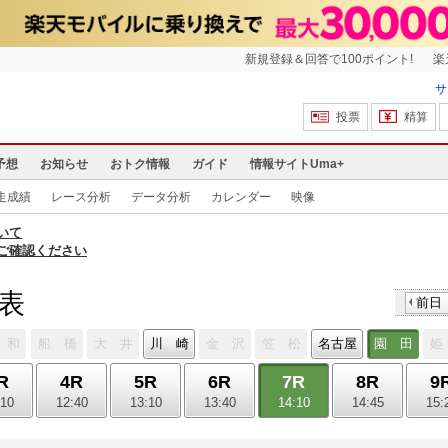
新規登録＆回答で100ポイント!
楽
サ
投票
精算
予想
お知らせ
おトク情報
ガイド
情報サイトUma+
走成績
レース分析
データ分析
カレンダー
映像
いて
ご確認ください
馬表
前日
 和
船 橋
大 井
川 崎
金 沢
笠 松
名古屋
園 田
姫
R
4R
5R
6R
7R
8R
9
:10
12:40
13:10
13:40
14:10
14:45
15: