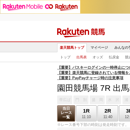
楽天競馬トップ
マイページ
みんなの
トップ
出馬表
オッズ
払戻金
競
【重要】パスキーログインの一時停止につ
【重要】楽天競馬に登録されている情報を
【重要】PayPayチャージ時の注意事項
園田競馬場 7R 出
帯広ば
門 別
盛 岡
水 沢
浦
当日
1R
2R
3
レース
11:10
11:40
12
一覧
※レース番号下部の時刻は発走時刻です。