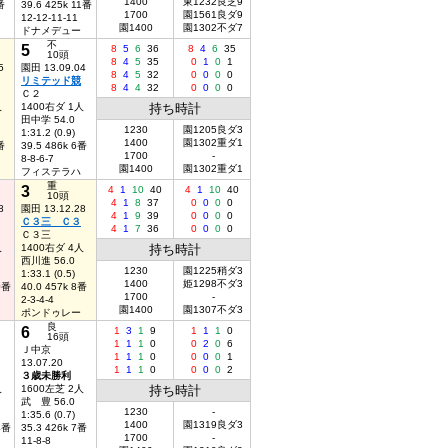
1400
東1232良芝9
番
39.6 425k 11番
1700
園1561良ダ9
12-12-11-11
園1400
園1302不ダ7
ドナメデュー
不
5
8
5
6
36
8
4
6
35
10頭
8
4
5
35
0
1
0
1
5
園田 13.09.04
8
4
5
32
0
0
0
0
リミテッド競
8
4
4
32
0
0
0
0
Ｃ２
人
1400右ダ 1人
持ち時計
田中学 54.0
1230
園1205良ダ3
1:31.2 (0.9)
1400
園1302重ダ1
番
39.5 486k 6番
1700
-
8-8-6-7
園1400
園1302重ダ1
フィステラハ
重
3
4
1
10
40
4
1
10
40
10頭
4
1
8
37
0
0
0
0
8
園田 13.12.28
4
1
9
39
0
0
0
0
Ｃ３三 Ｃ３
4
1
7
36
0
0
0
0
Ｃ３三
人
1400右ダ 4人
持ち時計
西川進 56.0
1230
園1225稍ダ3
1:33.1 (0.5)
1400
姫1298不ダ3
0番
40.0 457k 8番
1700
-
2-3-4-4
園1400
園1307不ダ3
ポンドゥレー
良
6
1
3
1
9
1
1
1
0
16頭
1
1
1
0
0
2
0
6
Ｊ中京
1
1
1
0
0
0
0
1
13.07.20
1
1
1
0
0
0
0
2
３歳未勝利
人
1600左芝 2人
持ち時計
武 豊 56.0
1230
-
1:35.6 (0.7)
1400
園1319良ダ3
4番
35.3 426k 7番
1700
-
11-8-8