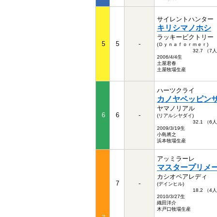
サイレントハンター
キリシマノホシ
ラッキービクトリー
5
5
-
(Ｄｙｎａｆｏｒｍｅｒ)
32.7 （7
2006/4/4生
土屋君春
土屋牧場生産
ハーツクライ
カノヤベッピン
ヤマノリアル
6
6
-
(リアルシヤダイ)
32.1 （6
2009/3/19生
小島將之
浜本牧場生産
アッミラーレ
マスタープリメ
カシオペアレディ
7
-
(デインヒル)
18.2 （4
2010/3/27生
織田洋介
木戸口牧場生産