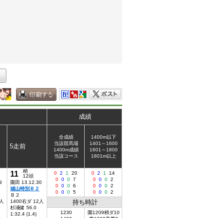
成績
全成績
1400m以下
当該競馬場
1401～1600
5走前
1400m成績
1601～1800
当該コース
1801m以上
稍
11
0
2
1
20
0
2
1
14
12頭
0
0
0
7
0
0
0
2
9
園田 13.12.30
0
0
0
6
0
0
0
2
城山特別Ｂ２
0
0
0
5
0
0
0
2
Ｂ２
0人
1400右ダ 12人
持ち時計
杉浦健 56.0
1230
園1209稍ダ10
1:32.4 (1.4)