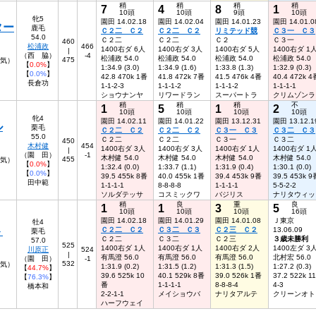
稍
稍
稍
稍
7
4
8
1
10頭
10頭
9頭
10頭
牝5
園田 14.02.18
園田 14.02.04
園田 14.01.23
園田 14.01.0
ター
鹿毛
Ｃ２二 Ｃ２
Ｃ２二 Ｃ２
リミテッド競
Ｃ３一 Ｃ３
54.0
Ｃ２二
Ｃ２二
Ｃ２
Ｃ３一
460
松浦政
466
1400右ダ 6人
1400右ダ 3人
1400右ダ 5人
1400右ダ 1
|
（西 脇）
-4
松浦政 54.0
松浦政 54.0
松浦政 54.0
松浦政 54.0
475
人気）
【
0.0%
】
1:34.9 (3.0)
1:34.9 (1.6)
1:33.8 (1.3)
1:32.9 (0.3)
【
0.0%
】
42.8 470k 1番
41.8 472k 7番
41.5 476k 4番
40.4 472k 4
長倉功
1-1-2-3
1-1-1-2
1-1-1-2
1-1-1-1
ショウナンヤ
リワードラン
スーパートラ
クリムゾンラ
稍
稍
稍
不
1
5
1
2
10頭
10頭
10頭
10頭
牝4
園田 14.02.11
園田 14.01.22
園田 13.12.31
園田 13.12.1
ル
栗毛
Ｃ２二 Ｃ２
Ｃ２二 Ｃ２
Ｃ３一 Ｃ３
Ｃ３二 Ｃ３
55.0
Ｃ２二
Ｃ２二
Ｃ３一
Ｃ３二
450
木村健
454
1400右ダ 3人
1400右ダ 3人
1400右ダ 1人
1400右ダ 1
|
（園 田）
-1
木村健 54.0
木村健 54.0
木村健 54.0
木村健 54.0
455
人気）
【
0.0%
】
1:32.4 (0.0)
1:33.7 (1.1)
1:31.9 (0.4)
1:30.1 (0.0)
【
0.0%
】
39.5 455k 8番
40.0 455k 1番
39.4 453k 9番
39.5 453k 9
田中範
1-1-1-1
8-8-8-8
1-1-1-1
5-5-2-2
ソルダテッサ
コスミックワ
バジリス
ナリタウィッ
稍
良
重
良
1
1
3
5
10頭
10頭
10頭
16頭
園田 14.02.18
園田 14.01.29
園田 14.01.08
Ｊ東京
牡4
ト
Ｃ２二 Ｃ２
Ｃ３二 Ｃ３
Ｃ２三 Ｃ２
13.06.09
栗毛
Ｃ２二
Ｃ３二
Ｃ２三
３歳未勝利
57.0
525
1400右ダ 1人
1400右ダ 1人
1400右ダ 2人
1400左ダ 3
川原正
524
|
有馬澄 56.0
有馬澄 56.0
有馬澄 56.0
北村宏 56.0
（園 田）
-1
532
人気）
1:31.9 (0.2)
1:31.5 (1.2)
1:31.3 (1.5)
1:27.2 (0.3)
【
44.7%
】
39.6 525k 10
40.1 529k 8番
39.0 526k 1番
37.2 522k 1
【
76.3%
】
番
1-1-1-1
8-8-8-4
4-3
橋本和
2-2-1-1
メイショウバ
ナリタアルテ
クリーンオト
ハーフウェイ