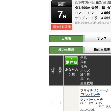
2014年3月4日
第27回
園
園田
ダ1,400m
天候：
晴
ダ
7
Ｃ２一 Ｃ２一 ４歳以
R
サラブレッド系 ４歳以
賞金
1着250,000円
2着45,000
最大
6％
還元
オッズ
出馬表
横の出馬表
縦の出馬表
父馬
馬名
母馬
枠
馬
あなたの
オッズ
番
番
予想
誕生日
馬主名
生産牧場
フサイチリシャール
ワンパンチ
クレバーピーチ
1
1
-
(スピードワールド)
37.7 （8
2010/4/29生