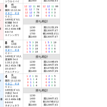
園1400
園1319良ダ3
トウカイバイ
稍
8
12
12
11
90
12
12
11
86
10頭
11
12
7
74
0
0
0
0
3
園田 13.12.24
12
12
8
76
0
0
0
3
Ｃ２二 Ｃ２
11
12
7
69
0
0
0
1
Ｃ２二
人
1400右ダ 9人
持ち時計
杉浦健 54.0
1:34.7 (2.4)
1230
園1212良ダ8
番
40.2 434k 8番
1400
園1300不ダ7
8-9-7-8
1700
幌1489良ダ11
エイシンガリ
園1400
園1300不ダ7
稍
8
1
5
3
26
1
5
3
19
12頭
1
5
3
20
0
0
0
1
0
園田 13.12.12
1
5
3
18
0
0
0
6
Ｃ２一 Ｃ２
1
5
3
18
0
0
0
0
Ｃ２一
0人
1400右ダ 10人
持ち時計
渡瀬和 54.0
1230
園1210稍ダ6
1:33.2 (2.0)
1400
園1295不ダ6
番
39.2 452k 7番
1700
倉1479良ダ6
10-10-8-7
園1400
園1295不ダ6
ナルミチャン
良
4
1
2
1
11
1
2
1
5
10頭
0
1
1
4
0
0
0
1
9
園田 13.12.03
0
1
1
4
0
0
0
5
Ｃ２二 Ｃ２
0
1
1
4
0
0
0
0
Ｃ２二
人
1400右ダ 4人
持ち時計
川原正 54.0
1230
-
1:32.8 (0.9)
1400
園1299不ダ2
0番
40.3 496k 6番
1700
館1507稍ダ12
8-8-6-6
園1400
園1299不ダ2
ネオジェネラ