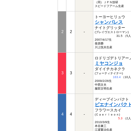
（同）ＪＰＮ技研
スピードフアーム生産
トーヨーヒリュウ
シャンパレス
ナイトグリッター
2
2
-
(ブレイヴエストローマン)
31.5 （5
2007/4/17生
柴原榮
川上悦夫生産
ロドリゴデトリアー
ミヤコンジョ
ダイイチカネクラ
3
3
-
(フォーティナイナー)
163.4
（10
2009/2/26生
中西文夫
服部文明生産
ディープインパクト
ピエナインパク
フラワースカイ
4
4
-
(Ｃａｅｒｌｅｏｎ)
5.3
（2
2010/3/9生
本谷兼三
江渡繁治生産