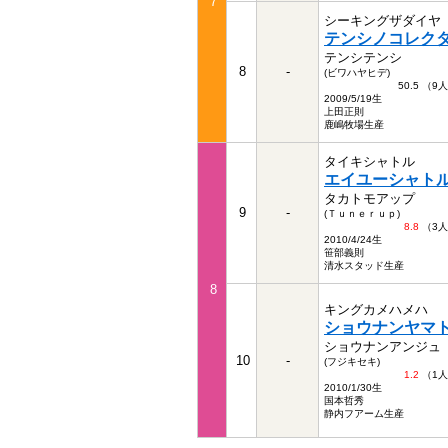
7
シーキングザダイヤ
テンシノコレク
テンシテンシ
8
-
(ビワハヤヒデ)
50.5 （9
2009/5/19生
上田正則
鹿嶋牧場生産
タイキシャトル
エイユーシャト
タカトモアップ
9
-
(Ｔｕｎｅｒｕｐ)
8.8
（3
2010/4/24生
笹部義則
清水スタッド生産
8
キングカメハメハ
ショウナンヤマ
ショウナンアンジュ
10
-
(フジキセキ)
1.2
（1
2010/1/30生
国本哲秀
静内フアーム生産