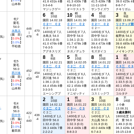
【
0.0%
】
41.6 431k 4番
41.3 430k 7番
41.5 428k 7番
39.0 425k 4
山本和
3-3-4-6
8-9-10-10
11-11-10-8
8-8-7-7
マジックゲー
オーケストラ
サンライズウ
チキリガム
稍
稍
稍
良
6
10
4
3
10頭
10頭
10頭
9頭
牝7
園田 14.02.18
園田 14.01.30
園田 14.01.16
園田 13.09.2
栗毛
Ｃ２一 Ｃ２
Ｃ２一 Ｃ２
Ｃ２一 Ｃ２
リミテッド競
54.0
Ｃ２一
Ｃ２一
Ｃ２一
Ｃ２
446
永島太
470
1400右ダ 7人
1400右ダ 7人
1400右ダ 5人
1400右ダ 1
|
（園 田）
-6
永島太 54.0
田中学 54.0
田中学 54.0
板野央 54.0
478
人気）
【
0.0%
】
1:33.4 (0.9)
1:34.1 (3.3)
1:33.0 (0.8)
1:32.4 (0.4)
【
0.0%
】
41.0 476k 6番
41.7 478k 3番
39.4 473k 6番
39.6 485k 6
平松徳
7-6-3-5
7-7-7-8
6-6-3-3
7-8-6-6
アグネスリズ
タガノデュラ
モズダイコ
メイキングス
良
良
稍
稍
8
5
8
1
8頭
10頭
10頭
9頭
ノ
牡5
園田 14.02.21
園田 14.02.05
園田 14.01.22
園田 14.01.0
栗毛
Ｃ２二 Ｃ２
Ｃ２二 Ｃ２
Ｃ２二 Ｃ２
Ｃ３三 Ｃ３
56.0
Ｃ２二
Ｃ２二
Ｃ２二
Ｃ３三
452
西川進
454
1400右ダ 8人
1400右ダ 6人
1400右ダ 7人
1400右ダ 1
|
（園 田）
±0
西川進 56.0
西川進 56.0
大山真 56.0
川原正 56.0
459
人気）
【
0.0%
】
1:36.1 (3.0)
1:34.1 (1.0)
1:34.3 (1.7)
1:33.5 (0.3)
【
0.0%
】
44.4 454k 8番
42.1 454k 6番
40.8 456k 4番
40.1 456k 1
山本和
3-3-3-5
1-1-1-2
4-4-7-7
2-2-2-2
エーシンアプ
ドニゼッティ
コスミックワ
コルタナ
良
稍
良
不
2
1
3
8
10頭
10頭
10頭
16頭
牡4
園田 14.02.12
園田 14.01.22
園田 14.01.03
Ｊ小倉
ト
鹿毛
Ｃ２二 Ｃ２
Ｃ３一 Ｃ３
Ｃ２三 Ｃ２
13.08.31
56.0
Ｃ２二
Ｃ３一
Ｃ２三
３歳未勝利
422
田中学
436
1400右ダ 1人
1400右ダ 1人
1400右ダ 1人
1800右芝 3
|
（西 脇）
-4
田中学 56.0
田中学 56.0
大山真 56.0
武 豊 56.0
440
人気）
【
0.0%
】
1:32.4 (0.6)
1:32.3 (0.0)
1:31.9 (0.9)
1:49.3 (0.9)
【
0.0%
】
39.3 440k 7番
39.4 440k 1番
40.0 440k 9番
36.3 426k 1
薮田辰
2-2-2-2
8-8-3-3
6-7-4-3
16-15-13-8