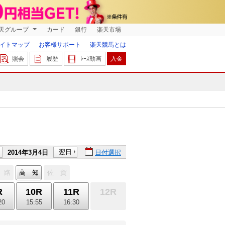
天グループ
カード
銀行
楽天市場
イトマップ
お客様サポート
楽天競馬とは
照会
履歴
ﾚｰｽ動画
入金
翌日
2014年3月4日
日付選択
 路
高 知
佐 賀
R
10R
11R
12R
20
15:55
16:30