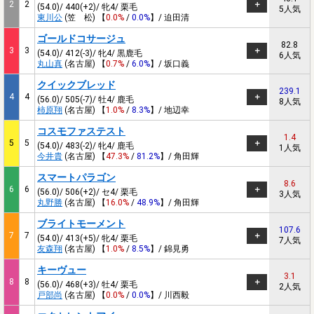
2
2
(54.0)/ 440(+2)/ 牝4/ 栗毛
5人気
東川公
(笠 松) 【
0.0%
/
0.0%
】/ 迫田清
ゴールドコサージュ
82.8
3
3
(54.0)/ 412(-3)/ 牝4/ 黒鹿毛
6人気
丸山真
(名古屋) 【
0.7%
/
6.0%
】/ 坂口義
クイックブレッド
239.1
4
4
(56.0)/ 505(-7)/ 牡4/ 鹿毛
8人気
柿原翔
(名古屋) 【
1.0%
/
8.3%
】/ 地辺幸
コスモファステスト
1.4
5
5
(54.0)/ 483(-2)/ 牝4/ 鹿毛
1人気
今井貴
(名古屋) 【
47.3%
/
81.2%
】/ 角田輝
スマートパラゴン
8.6
6
6
(56.0)/ 506(+2)/ セ4/ 栗毛
3人気
丸野勝
(名古屋) 【
16.0%
/
48.9%
】/ 角田輝
ブライトモーメント
107.6
7
7
(54.0)/ 413(+5)/ 牝4/ 栗毛
7人気
友森翔
(名古屋) 【
1.0%
/
8.5%
】/ 錦見勇
キーヴュー
3.1
8
8
(56.0)/ 468(+3)/ 牡4/ 栗毛
2人気
戸部尚
(名古屋) 【
0.0%
/
0.0%
】/ 川西毅