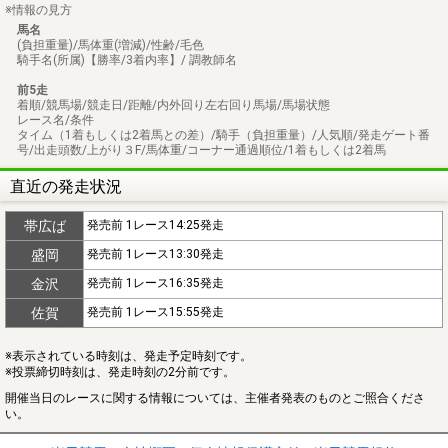
※情報の見方
馬名
(負担重量)/馬体重(増減)/性齢/毛色
騎手名(所属)【勝率/3着内率】/ 調教師名
前5走
着順/競馬場/競走日/距離/内外回り左右回り馬場/馬場状態
レース名/条件
タイム（1着もしくは2着馬との差）/騎手（負担重量）/人気順/発走ゲート番
号/出走頭数/上がり３F/馬体重/コーナー通過順位/1着もしくは2着馬
直近の発走状況
帯広ば
発売前 1レース14:25発走
盛岡
発売前 1レース13:30発走
金沢
発売前 1レース16:35発走
佐賀
発売前 1レース15:55発走
※表示されている時刻は、発走予定時刻です。
※投票締切時刻は、発走時刻の2分前です。
開催当日のレースに関する情報については、主催者発表のものとご照合くださ
い。