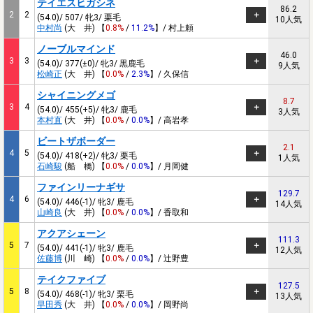
テイエスヒガシネ
86.2
2
2
(54.0)/ 507/ 牝3/ 栗毛
10人気
中村尚
(大 井) 【
0.8%
/
11.2%
】/ 村上頼
ノーブルマインド
46.0
3
3
(54.0)/ 377(±0)/ 牝3/ 黒鹿毛
9人気
松崎正
(大 井) 【
0.0%
/
2.3%
】/ 久保信
シャイニングメゴ
8.7
3
4
(54.0)/ 455(+5)/ 牝3/ 鹿毛
3人気
本村直
(大 井) 【
0.0%
/
0.0%
】/ 高岩孝
ビートザボーダー
2.1
4
5
(54.0)/ 418(+2)/ 牝3/ 栗毛
1人気
石崎駿
(船 橋) 【
0.0%
/
0.0%
】/ 月岡健
ファインリーナギサ
129.7
4
6
(54.0)/ 446(-1)/ 牝3/ 鹿毛
14人気
山崎良
(大 井) 【
0.0%
/
0.0%
】/ 香取和
アクアシェーン
111.3
5
7
(54.0)/ 441(-1)/ 牝3/ 鹿毛
12人気
佐藤博
(川 崎) 【
0.0%
/
0.0%
】/ 辻野豊
テイクファイブ
127.5
5
8
(54.0)/ 468(-1)/ 牝3/ 栗毛
13人気
早田秀
(大 井) 【
0.0%
/
0.0%
】/ 岡野尚