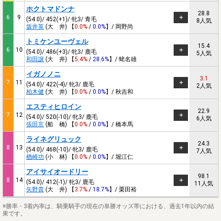
ホクトマドンナ
28.8
6
9
(54.0)/ 452(+1)/ 牝3/ 青毛
8人気
坂井英
(大 井) 【
0.0%
/
0.0%
】/ 岡野尚
トミケンユーヴェル
15.4
6
10
(54.0)/ 486(+3)/ 牝3/ 鹿毛
5人気
和田譲
(大 井) 【
5.4%
/
28.6%
】/ 蛯名雄
イガノノニ
3.1
7
11
(54.0)/ 422(-4)/ 牝3/ 鹿毛
2人気
柏木健
(大 井) 【
0.0%
/
0.0%
】/ 秋吉和
エスティヒロイン
22.9
7
12
(54.0)/ 520(-10)/ 牝3/ 鹿毛
6人気
張田京
(船 橋) 【
0.0%
/
0.0%
】/ 橋本馬
ライネグリュック
24.3
8
13
(54.0)/ 468(-10)/ 牝3/ 鹿毛
7人気
楢崎功
(小 林) 【
0.0%
/
0.0%
】/ 堀江仁
アイサイオードリー
98.1
8
14
(54.0)/ 412(-1)/ 牝3/ 鹿毛
11人気
矢野貴
(大 井) 【
3.7%
/
18.7%
】/ 栗田裕
※勝率・3着内率は、騎乗騎手の現在の単勝オッズ帯における、過去1年以内の結
果です。