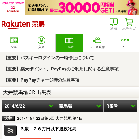
楽天競馬
通知
馬券カゴ
投票
入金
出馬表
レース映像
メニュー
【重要】パスキーログインの一時停止について
【重要】楽天ポイント、PayPayのご利用に関する注意事項
【重要】PayPayチャージ時の注意事項
大井競馬場 3R 出馬表
2014/6/22
競馬場
R番号
大井
2014年6月22日第5回 大井競馬 第1日
３歳 ２６万円以下選抜牝馬
3
R