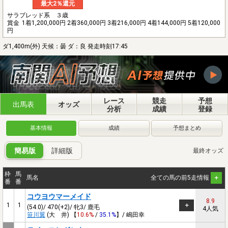
最大2％還元
サラブレッド系 ３歳
賞金
1着1,200,000円 2着360,000円 3着216,000円 4着144,000円 5着120,000
円
ダ1,400m(外) 天候：曇 ダ：良 発走時刻17:45
レース
競走
予想
出馬表
オッズ
分析
成績
登録
基本情報
成績
予想まとめ
簡易版
詳細版
最終オッズ
枠
馬
馬名
全ての馬の前5走情報
番
番
コウヨウマーメイド
8.9
1
1
(54.0)/ 470(+2)/ 牝3/ 鹿毛
4人気
笹川翼
(大 井) 【
10.6%
/
35.1%
】/ 嶋田幸