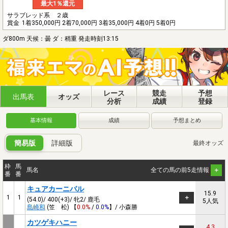
最大1％還元
サラブレッド系 ２歳
賞金
1着350,000円 2着70,000円 3着35,000円 4着0円 5着0円
ダ800m 天候：曇 ダ：稍重 発走時刻13:15
レース
競走
予想
出馬表
オッズ
分析
成績
登録
基本情報
成績
予想まとめ
簡易版
詳細版
最終オッズ
枠
馬
馬名
全ての馬の前5走情報
番
番
キュアカーニバル
15.9
1
1
(54.0)/ 400(+3)/ 牝2/ 鹿毛
5人気
島崎和
(笠 松) 【
0.0%
/
0.0%
】/ 小森勝
カツゲキハニー
4.3