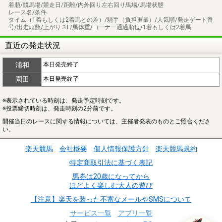
着順/競馬場/競走日/距離/内外回り左右回り馬場/馬場状態
レース名/条件
タイム（1着もしくは2着馬との差）/騎手（負担重量）/人気順/発走ゲート番
号/出走頭数/上がり３F/馬体重/コーナー通過順位/1着もしくは2着馬
直近の発走状況
浦和
本日発売終了
園田
本日発売終了
※表示されている時刻は、発走予定時刻です。
※投票締切時刻は、発走時刻の2分前です。
開催当日のレースに関する情報については、主催者発表のものとご照合くださ
い。
楽天競馬
会社概要
個人情報保護方針
楽天競馬規約
特定商取引法に基づく表記
馬券は20歳になってから
ほどよく楽しむ大人の遊び
【注意】楽天を装った不審なメールやSMSについて
サービス一覧
アプリ一覧