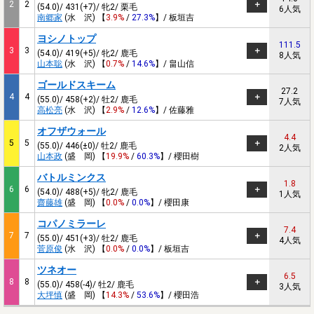
2
2
(54.0)/ 431(+7)/ 牝2/ 栗毛
6人気
南郷家
(水 沢) 【
3.9%
/
27.3%
】/ 板垣吉
ヨシノトップ
111.5
3
3
(54.0)/ 419(+5)/ 牝2/ 鹿毛
8人気
山本聡
(水 沢) 【
0.7%
/
14.6%
】/ 畠山信
ゴールドスキーム
27.2
4
4
(55.0)/ 458(+2)/ 牡2/ 鹿毛
7人気
高松亮
(水 沢) 【
2.9%
/
12.6%
】/ 佐藤雅
オフザウォール
4.4
5
5
(55.0)/ 446(±0)/ 牡2/ 鹿毛
2人気
山本政
(盛 岡) 【
19.9%
/
60.3%
】/ 櫻田樹
バトルミンクス
1.8
6
6
(54.0)/ 488(+5)/ 牝2/ 鹿毛
1人気
齋藤雄
(盛 岡) 【
0.0%
/
0.0%
】/ 櫻田康
コパノミラーレ
7.4
7
7
(55.0)/ 451(+3)/ 牡2/ 鹿毛
4人気
菅原俊
(水 沢) 【
0.0%
/
0.0%
】/ 板垣吉
ツネオー
6.5
8
8
(55.0)/ 458(-4)/ 牡2/ 鹿毛
3人気
大坪慎
(盛 岡) 【
14.3%
/
53.6%
】/ 櫻田浩