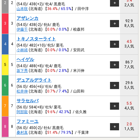
3.4
2
2
(54.0)/ 438(+2)/ 牝4/ 黒鹿毛
2人気
山本咲
(北海道) 【
36.4%
/
65.5%
】/ 田中淳
アザレンカ
92.9
3
3
(54.0)/ 438(-2)/ 牝6/ 鹿毛
8人気
伊藤千
(北海道) 【
0.0%
/
0.0%
】/ 桧森邦
トキノスターライト
4.5
4
4
(54.0)/ 482(+10)/ 牝5/ 栗毛
3人気
小林靖
(北海道) 【
0.0%
/
0.0%
】/ 安田武
ヘイゲル
86.7
5
5
(54.0)/ 488(+8)/ 牝4/ 鹿毛
7人気
坂下秀
(北海道) 【
0.0%
/
2.8%
】/ 米川伸
デュアルデライト
29.6
6
6
(56.0)/ 456(+6)/ 牡6/ 鹿毛
5人気
松井伸
(北海道) 【
0.7%
/
7.4%
】/ 山田和
サラセルバ
5.5
7
7
(56.0)/ 584(+8)/ 牡9/ 栗毛
4人気
阿部龍
(北海道) 【
9.6%
/
42.3%
】/ 佐久雅
ファミーユ
2.0
8
8
(56.0)/ 450(-2)/ 牡6/ 黒鹿毛
1人気
桑村真
(北海道) 【
51.4%
/
79.3%
】/ 千葉津