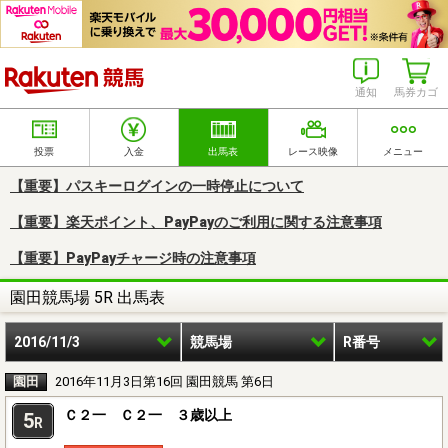
楽天競馬
通知
馬券カゴ
投票
入金
出馬表
レース映像
メニュー
【重要】パスキーログインの一時停止について
【重要】楽天ポイント、PayPayのご利用に関する注意事項
【重要】PayPayチャージ時の注意事項
園田競馬場 5R 出馬表
2016/11/3
競馬場
R番号
園田
2016年11月3日第16回 園田競馬 第6日
Ｃ２一 Ｃ２一 ３歳以上
5
R