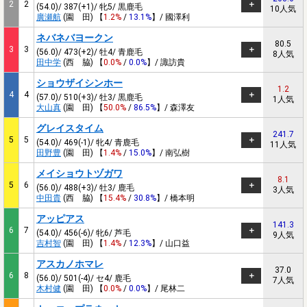
2
2
(54.0)/ 387(+1)/ 牝5/ 黒鹿毛
10人気
廣瀬航
(園 田) 【
1.2%
/
13.1%
】/ 國澤利
ネバネバヨークン
80.5
3
3
(56.0)/ 473(+2)/ 牡4/ 青鹿毛
8人気
田中学
(西 脇) 【
0.0%
/
0.0%
】/ 諏訪貴
ショウザイシンホー
1.2
4
4
(57.0)/ 510(+3)/ 牡3/ 黒鹿毛
1人気
大山真
(園 田) 【
50.0%
/
86.5%
】/ 森澤友
グレイスタイム
241.7
5
5
(54.0)/ 469(-1)/ 牝4/ 青鹿毛
11人気
田野豊
(園 田) 【
1.4%
/
15.0%
】/ 南弘樹
メイショウトヅガワ
8.1
5
6
(56.0)/ 488(+3)/ 牡3/ 鹿毛
3人気
中田貴
(西 脇) 【
15.4%
/
30.8%
】/ 橋本明
アッピアス
141.3
6
7
(54.0)/ 456(-6)/ 牝6/ 芦毛
9人気
吉村智
(園 田) 【
1.4%
/
12.3%
】/ 山口益
アスカノホマレ
37.0
6
8
(56.0)/ 501(-4)/ セ4/ 鹿毛
7人気
木村健
(園 田) 【
0.0%
/
0.0%
】/ 尾林二