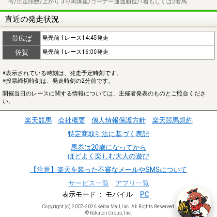
号/出走頭数/上がり３F/馬体重/コーナー通過順位/1着もしくは2着馬
直近の発走状況
帯広ば
発売前 1レース14:45発走
佐賀
発売前 1レース16:00発走
※表示されている時刻は、発走予定時刻です。
※投票締切時刻は、発走時刻の2分前です。
開催当日のレースに関する情報については、主催者発表のものとご照合くださ
い。
楽天競馬
会社概要
個人情報保護方針
楽天競馬規約
特定商取引法に基づく表記
馬券は20歳になってから
ほどよく楽しむ大人の遊び
【注意】楽天を装った不審なメールやSMSについて
サービス一覧
アプリ一覧
表示モード
モバイル
PC
Copyright (c) 2007-2026 Keiba Mall, Inc. All Rights Reserved.
© Rakuten Group, Inc.