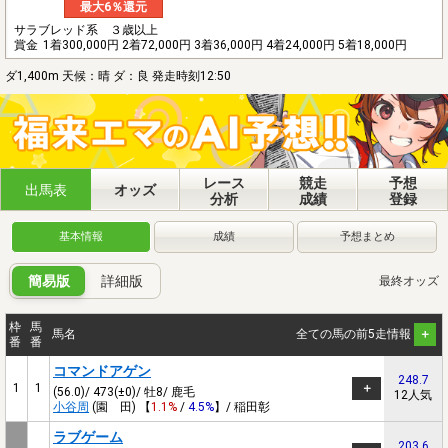
最大6％還元
サラブレッド系 ３歳以上
賞金
1着300,000円 2着72,000円 3着36,000円 4着24,000円 5着18,000円
ダ1,400m 天候：晴 ダ：良 発走時刻12:50
レース
競走
予想
出馬表
オッズ
分析
成績
登録
基本情報
成績
予想まとめ
簡易版
詳細版
最終オッズ
枠
馬
馬名
全ての馬の前5走情報
番
番
コマンドアゲン
248.7
1
1
(56.0)/ 473(±0)/ 牡8/ 鹿毛
12人気
小谷周
(園 田) 【
1.1%
/
4.5%
】/ 稲田彰
ラブゲーム
203.6