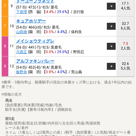
トーコープラネット
17.1
7
9
(57.0)/ 472(-1)/ 牡5/ 栗毛
4人気
下原理
(西 脇) 【
4.4%
/
29.6%
】/ 吉行龍
キュアホリデー
32.7
7
10
(54.0)/ 466(±0)/ 牝5/ 栗毛
6人気
山田雄
(園 田) 【
0.5%
/
4.4%
】/ 保利良
メイショウティグレ
7.5
8
11
(56.0)/ 441(-7)/ 牡3/ 黒鹿毛
2人気
川原正
(園 田) 【
0.0%
/
29.0%
】/ 野田忍
アルファキンバレー
32.6
8
12
(54.0)/ 452(-8)/ 牝4/ 黒鹿毛
5人気
板野央
(園 田) 【
0.8%
/
4.0%
】/ 荒山義
※勝率・3着内率は、騎乗騎手の現在の単勝オッズ帯における、過去1年以内の結
果です。
※情報の見方
馬名
(負担重量)/馬体重(増減)/性齢/毛色
騎手名(所属)【勝率/3着内率】/ 調教師名
前5走
着順/競馬場/競走日/距離/内外回り左右回り馬場/馬場状態
レース名/条件
タイム（1着もしくは2着馬との差）/騎手（負担重量）/人気順/発走ゲート番