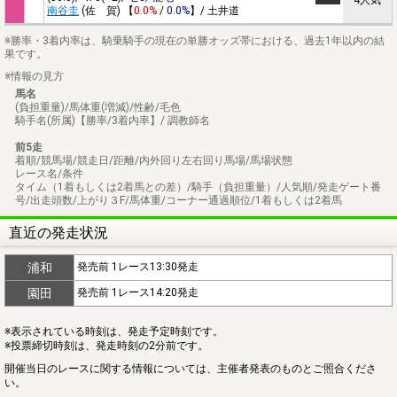
南谷圭
(佐 賀) 【
0.0%
/
0.0%
】/ 土井道
※勝率・3着内率は、騎乗騎手の現在の単勝オッズ帯における、過去1年以内の結
果です。
※情報の見方
馬名
(負担重量)/馬体重(増減)/性齢/毛色
騎手名(所属)【勝率/3着内率】/ 調教師名
前5走
着順/競馬場/競走日/距離/内外回り左右回り馬場/馬場状態
レース名/条件
タイム（1着もしくは2着馬との差）/騎手（負担重量）/人気順/発走ゲート番
号/出走頭数/上がり３F/馬体重/コーナー通過順位/1着もしくは2着馬
直近の発走状況
浦和
発売前 1レース13:30発走
園田
発売前 1レース14:20発走
※表示されている時刻は、発走予定時刻です。
※投票締切時刻は、発走時刻の2分前です。
開催当日のレースに関する情報については、主催者発表のものとご照合くださ
い。