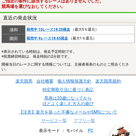
ご指定の条件に該当するレースはありませんでした。
競馬場を選びなおしてください。
直近の発走状況
浦和
発売中 10レース18:20発走
（最大5％還元）
園田
発売中 9レース18:45発走
（最大1％還元）
※表示されている時刻は、発走予定時刻です。
※投票締切時刻は、発走時刻の2分前です。
開催当日のレースに関する情報については、主催者発表のものとご照合くださ
い。
楽天競馬
会社概要
個人情報保護方針
楽天競馬規約
特定商取引法に基づく表記
馬券は20歳になってから
ほどよく楽しむ大人の遊び
【注意】楽天を装った不審なメールやSMSについて
サービス一覧
アプリ一覧
表示モード
モバイル
PC