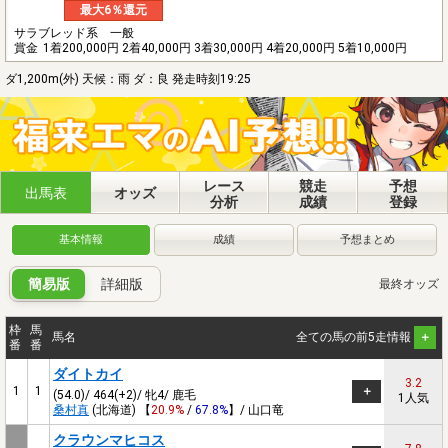
最大6％還元
サラブレッド系 一般
賞金
1着200,000円 2着40,000円 3着30,000円 4着20,000円 5着10,000円
ダ1,200m(外) 天候：雨 ダ：良 発走時刻19:25
レース
競走
予想
出馬表
オッズ
分析
成績
登録
基本情報
成績
予想まとめ
簡易版
詳細版
最終オッズ
枠
馬
馬名
全ての馬の前5走情報
番
番
ダイトカイ
3.2
1
1
(54.0)/ 464(+2)/ 牝4/ 鹿毛
1人気
桑村真
(北海道) 【
20.9%
/
67.8%
】/ 山口竜
クラウンマヒコス