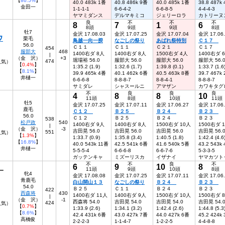
【
86.5%
】
40.0 483k 1番
40.8 486k 9番
40.0 485k 1番
38.8 487k
金田一
1-1-1-1
6-6-4-2
6-6-8-5
4-4-4-3
ヤマミダンス
デルマキミコ
ジェリーロラ
カトリーヌ
良
不
不
不
8
7
1
6
8頭
9頭
9頭
8頭
牡7
金沢 17.08.03
金沢 17.07.25
金沢 17.07.04
金沢 17.06
ウ
栗毛
鳥越一向一揆
なごしの祭り
あばれ祭特別
Ｃ１７
56.0
Ｃ１１
Ｃ１１
Ｃ２１
Ｃ１７
454
服部大
468
1400右ダ 8人
1400右ダ 8人
1500右ダ 4人
1400右ダ 
|
（金 沢）
+3
堀場裕 56.0
服部大 56.0
服部大 56.0
服部大 56.
474
8人気）
【
0.4%
】
1:35.2 (1.9)
1:32.6 (1.7)
1:39.8 (0.1)
1:33.7 (1.6
【
8.1%
】
39.9 465k 4番
40.1 462k 6番
40.5 463k 8番
39.7 467k
井樋一
6-6-6-8
8-8-8-7
8-8-4-1
8-8-8-7
サミダレ
シャスールニ
アマザン
カワキタグ
不
良
良
良
4
8
8
10
11頭
8頭
10頭
11頭
牡5
金沢 17.07.25
金沢 17.07.11
金沢 17.06.27
金沢 17.06
鹿毛
Ｃ１２
Ｂ２５
Ｂ２４
Ｂ２３
56.0
Ｃ１２
Ｂ２５
Ｂ２４
Ｂ２３
538
松戸政
540
1400右ダ 9人
1400右ダ 8人
1500右ダ 10人
1500右ダ 
|
（金 沢）
-3
吉田晃 56.0
吉田晃 56.0
吉田晃 56.0
吉田晃 56.
551
7人気）
【
1.3%
】
1:33.7 (0.9)
1:35.8 (3.4)
1:40.5 (1.8)
1:42.4 (4.6
【
16.8%
】
40.0 543k 11番
42.5 541k 6番
41.6 540k 5番
43.2 543k
井樋一
5-5-5-4
6-6-6-8
6-6-7-6
5-3-3-5
ガッテンキャ
ミズーリスカ
イザナイ
ヤマカツト
不
不
良
不
6
9
10
8
11頭
9頭
10頭
8頭
ー
牝4
金沢 17.08.08
金沢 17.07.25
金沢 17.07.11
金沢 17.06
青鹿毛
白山開山１３
なごしの祭り
Ｂ２４
Ｂ２３
54.0
Ｂ２５
Ｃ１１
Ｂ２４
Ｂ２３
422
西森将
430
1400右ダ 11人
1400右ダ 9人
1500右ダ 10人
1500右ダ 
|
（金 沢）
-1
西森将 54.0
吉田晃 54.0
吉田晃 54.0
吉田晃 54.
424
5人気）
【
0.7%
】
1:33.9 (2.6)
1:34.1 (3.2)
1:42.4 (2.6)
1:44.8 (5.3
【
8.6%
】
42.4 431k 6番
43.0 427k 7番
44.0 427k 6番
45.2 424k
高橋俊
2-2-2-3
1-1-4-7
1-2-2-5
4-4-8-8