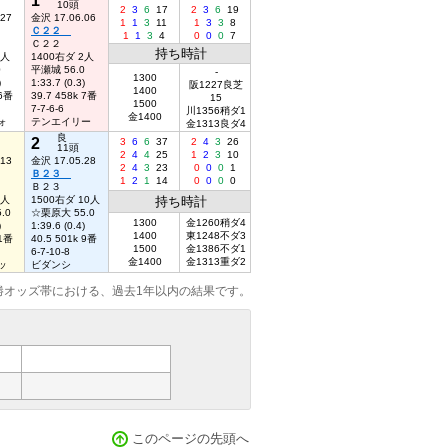
10頭
2
3
6
17
2
3
6
19
.27
金沢 17.06.06
1
1
3
11
1
3
3
8
Ｃ２２
1
1
3
4
0
0
0
7
Ｃ２２
持ち時計
6人
1400右ダ 2人
0
平瀬城 56.0
-
1300
)
1:33.7 (0.3)
阪1227良芝
1400
 6番
39.7 458k 7番
15
1500
7-7-6-6
川1356稍ダ1
金1400
ォ
テンエイリー
金1313良ダ4
良
2
3
6
6
37
2
4
3
26
11頭
2
4
4
25
1
2
3
10
.13
金沢 17.05.28
2
4
3
23
0
0
0
1
Ｂ２３
1
2
1
14
0
0
0
0
Ｂ２３
5人
1500右ダ 10人
持ち時計
.0
☆栗原大 55.0
1300
金1260稍ダ4
)
1:39.6 (0.4)
1400
東1248不ダ3
 1番
40.5 501k 9番
1500
金1386不ダ1
6-7-10-8
金1400
金1313重ダ2
ッ
ビダンシ
勝オッズ帯における、過去1年以内の結果です。
このページの先頭へ