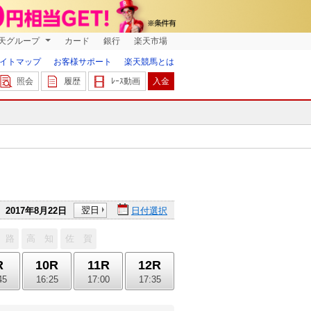
天グループ
カード
銀行
楽天市場
イトマップ
お客様サポート
楽天競馬とは
照会
履歴
ﾚｰｽ動画
入金
翌日
2017年8月22日
日付選択
 路
高 知
佐 賀
R
10R
11R
12R
45
16:25
17:00
17:35