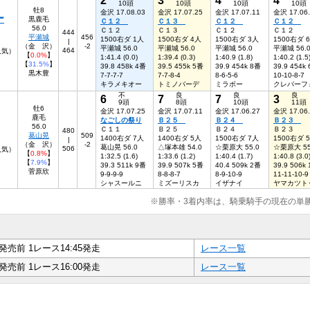
10頭
10頭
10頭
10頭
牡8
金沢 17.08.03
金沢 17.07.25
金沢 17.07.11
金沢 17.06
ー
黒鹿毛
Ｃ１２
Ｃ１３
Ｃ１２
Ｃ１２
56.0
Ｃ１２
Ｃ１３
Ｃ１２
Ｃ１２
444
平瀬城
456
1500右ダ 1人
1500右ダ 4人
1500右ダ 3人
1500右ダ 
|
（金 沢）
-2
平瀬城 56.0
平瀬城 56.0
平瀬城 56.0
平瀬城 56.
464
3人気）
【
0.0%
】
1:41.4 (0.0)
1:39.4 (0.3)
1:40.9 (1.8)
1:40.2 (1.5
【
31.5%
】
39.8 458k 4番
39.5 455k 5番
39.9 454k 8番
39.9 454k
黒木豊
7-7-7-7
7-7-8-4
8-6-5-6
10-10-8-7
キラメキオー
トミノバーデ
ミラボー
クレバーフ
不
良
良
良
6
7
7
3
9頭
8頭
10頭
11頭
牡6
金沢 17.07.25
金沢 17.07.11
金沢 17.06.27
金沢 17.06
鹿毛
なごしの祭り
Ｂ２５
Ｂ２４
Ｂ２３
56.0
Ｃ１１
Ｂ２５
Ｂ２４
Ｂ２３
480
葛山晃
509
1400右ダ 7人
1400右ダ 5人
1500右ダ 7人
1500右ダ 
|
（金 沢）
-2
葛山晃 56.0
△塚本雄 54.0
☆栗原大 55.0
☆栗原大 55
506
6人気）
【
0.8%
】
1:32.5 (1.6)
1:33.6 (1.2)
1:40.4 (1.7)
1:40.8 (3.0
【
7.9%
】
39.3 511k 9番
39.9 507k 5番
40.4 509k 2番
39.9 506k
菅原欣
9-9-9-9
8-8-8-7
8-9-10-9
11-11-10-9
シャスールニ
ミズーリスカ
イザナイ
ヤマカツト
※勝率・3着内率は、騎乗騎手の現在の単
発売前 1レース14:45発走
レース一覧
発売前 1レース16:00発走
レース一覧