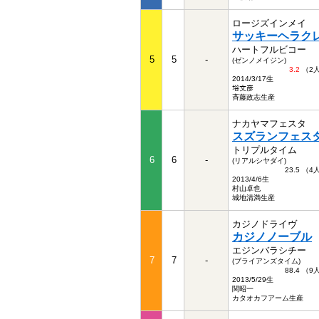
ロージズインメイ
サッキーヘラク
ハートフルビコー
5
5
-
(ゼンノメイジン)
3.2
（2
2014/3/17生
﨏文彦
斉藤政志生産
ナカヤマフェスタ
スズランフェス
トリプルタイム
6
6
-
(リアルシヤダイ)
23.5 （
2013/4/6生
村山卓也
城地清満生産
カジノドライヴ
カジノノーブル
エジンバラシチー
7
7
-
(ブライアンズタイム)
88.4 （
2013/5/29生
関昭一
カタオカフアーム生産