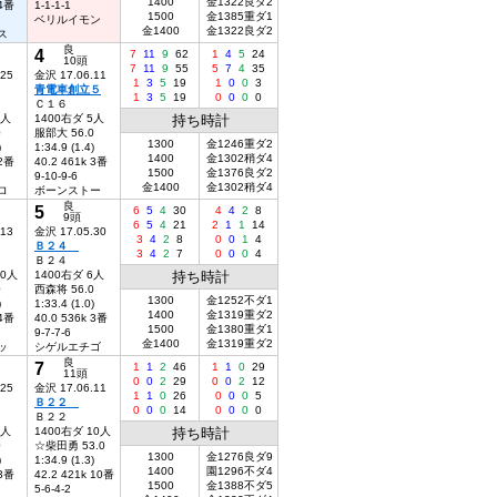
1400
金1322良ダ2
 4番
1-1-1-1
1500
金1385重ダ1
ベリルイモン
金1400
金1322良ダ2
ス
良
4
7
11
9
62
1
4
5
24
10頭
7
11
9
55
5
7
4
35
.25
金沢 17.06.11
1
3
5
19
1
0
0
3
青電車創立５
1
3
5
19
0
0
0
0
Ｃ１６
6人
1400右ダ 5人
持ち時計
0
服部大 56.0
1300
金1246重ダ2
)
1:34.9 (1.4)
1400
金1302稍ダ4
 2番
40.2 461k 3番
1500
金1376良ダ2
9-10-9-6
金1400
金1302稍ダ4
ロ
ボーンストー
良
5
6
5
4
30
4
4
2
8
9頭
6
5
4
21
2
1
1
14
.13
金沢 17.05.30
3
4
2
8
0
0
1
4
Ｂ２４
3
4
2
7
0
0
0
4
Ｂ２４
10人
1400右ダ 6人
持ち時計
0
西森将 56.0
1300
金1252不ダ1
)
1:33.4 (1.0)
1400
金1319重ダ2
 4番
40.0 536k 3番
1500
金1380重ダ1
9-7-7-6
金1400
金1319重ダ2
ッ
シゲルエチゴ
良
7
1
1
2
46
1
1
0
29
11頭
0
0
2
29
0
0
2
12
.25
金沢 17.06.11
1
1
0
26
0
0
0
5
Ｂ２２
0
0
0
14
0
0
0
0
Ｂ２２
8人
1400右ダ 10人
持ち時計
0
☆柴田勇 53.0
1300
金1276良ダ9
)
1:34.9 (1.3)
1400
園1296不ダ4
 3番
42.2 421k 10番
1500
金1388不ダ5
5-6-4-2