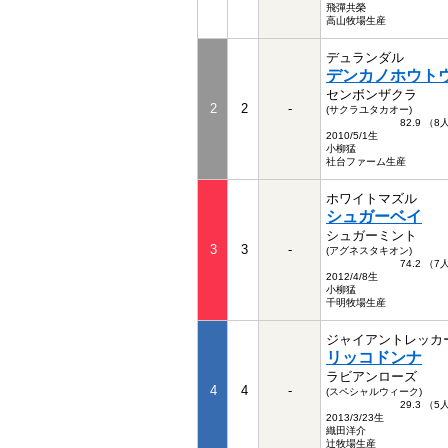
飛彈共榮
高山牧場生産
デュランダル
デンカノホウト
センボンザクラ
2
2
-
(サクラユタカオー)
82.9 （
2010/5/1生
小柳猛
社台ファーム生産
ホワイトマズル
シュガーベイ
シュガーミント
3
3
-
(アグネスタキオン)
74.2 （
2012/4/8生
小柳猛
千明牧場生産
ジャイアントレッカ
リッコドンナ
ラビアンローズ
4
4
-
(スペシャルウィーク)
29.3 （
2013/3/23生
織田洋介
辻牧場生産