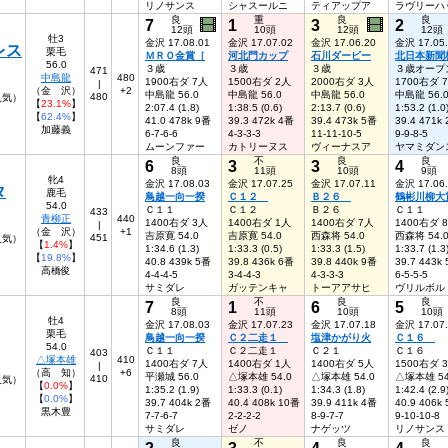
リノサンス
シャスールニ
ティアップア
ラヴリーハ
良
重
良
良
7
1
3
2
12頭
10頭
12頭
12頭
牡3
金沢 17.08.01
金沢 17.07.02
金沢 17.06.20
金沢 17.05
レス
栗毛
ＭＲＯ金賞［
河北門カップ
石川ダービー
北日本新聞
56.0
３歳
３歳
３歳
３歳オープ
471
中島龍
480
1900右ダ 7人
1500右ダ 2人
2000右ダ 3人
1700右ダ 
|
（金 沢）
+2
中島龍 56.0
中島龍 56.0
中島龍 56.0
中島龍 56.
480
人気）
【
23.1%
】
2:07.4 (1.8)
1:38.5 (0.6)
2:13.7 (0.6)
1:53.2 (1.0
【
62.4%
】
41.0 478k 9番
39.3 472k 4番
39.4 473k 5番
39.4 471k
加藤義
6-7-6-6
4-3-3-3
11-11-10-5
9-9-8-5
ムーンファー
カトリーヌス
ヴィーナスア
ヤマミダン
良
不
良
良
6
3
3
4
8頭
11頭
10頭
9頭
牝4
金沢 17.08.03
金沢 17.07.25
金沢 17.07.11
金沢 17.06
タ
鹿毛
鳥越一向一揆
Ｃ１２
Ｂ２６
鶴彬川柳大
54.0
Ｃ１１
Ｃ１２
Ｂ２６
Ｃ１１
433
青柳正
440
1400右ダ 3人
1400右ダ 1人
1400右ダ 7人
1400右ダ 
|
（金 沢）
+1
吉原寛 54.0
吉原寛 54.0
西森将 54.0
西森将 54.
451
4人気）
【
1.4%
】
1:34.6 (1.3)
1:33.3 (0.5)
1:33.3 (1.5)
1:33.7 (1.3
【
19.8%
】
40.8 439k 5番
39.8 436k 6番
39.8 440k 9番
39.7 443k
高橋俊
4-4-4-5
3-4-4-3
4-3-3-3
6-5-5-5
サミダレ
ガッテンキャ
トーアアサヒ
ヴリルボル
良
不
良
良
7
1
6
5
8頭
11頭
10頭
10頭
牡4
金沢 17.08.03
金沢 17.07.23
金沢 17.07.18
金沢 17.07
栗毛
鳥越一向一揆
Ｃ２二走１
塩津かがり火
Ｃ１６
54.0
Ｃ１１
Ｃ２二走１
Ｃ２１
Ｃ１６
403
△塚本雄
410
1400右ダ 7人
1400右ダ 1人
1400右ダ 5人
1500右ダ 
|
（高 知）
+6
平瀬城 56.0
△塚本雄 54.0
△塚本雄 54.0
△塚本雄 54
410
9人気）
【
0.0%
】
1:35.2 (1.9)
1:33.3 (0.1)
1:34.3 (1.8)
1:42.4 (2.9
【
0.0%
】
39.7 404k 2番
40.4 408k 10番
39.9 411k 4番
40.9 406k
黒木豊
7-7-6-7
2-2-2-2
8-9-7-7
9-10-10-8
サミダレ
ゼノ
ナゲッツ
リノサンス
良
不
良
良
2
3
4
4