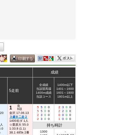
成績
全成績
1400m以下
当該競馬場
1401～1600
5走前
1400m成績
1601～1800
当該コース
1801m以上
良
1
5
5
0
0
2
3
0
0
6頭
5
5
0
0
2
2
0
0
.20
金沢 17.06.13
2
3
0
0
0
0
0
0
３歳Ｂ二走２
2
3
0
0
1
0
0
0
1400右ダ 1人
1人
☆栗原大 55.0
持ち時計
.0
1:33.8 (1.1)
1300
-
)
38.1 485k 2番