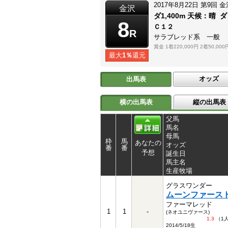
2017年8月22日
第9回
金
金沢
ダ1,400m
天候：
晴
ダ
8
Ｃ１２
R
サラブレッド系 一般
賞金
1着220,000円
2着50,000
最大
1％
還元
オッズ
出馬表
横の出馬表
縦の出馬表
父馬
馬名
母馬
枠
馬
あなたの
オッズ
番
番
予想
誕生日
馬主名
生産牧場
グラスワンダー
ムーンファース
ファーマレッド
1
1
-
(ネオユニヴァース)
1.3
（1
2014/5/18生