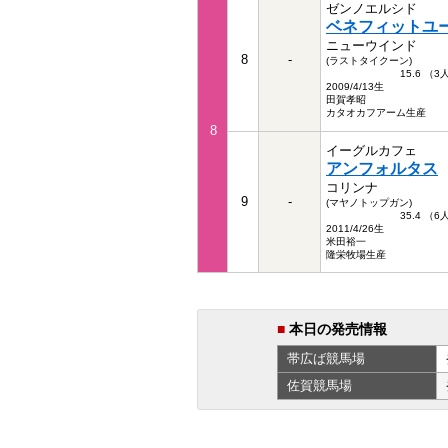
ゼンノエルシド
ベネフィットユ
ニューウインド
8
-
(ラストタイクーン)
15.6 （
2009/4/13生
田賀孝昭
カタオカフアーム生産
8
イーグルカフェ
アンフォルタス
コリンナ
9
-
(マヤノトップガン)
35.4 （
2011/4/26生
米田裕一
隆栄牧場生産
■
本日の発売情報
帯広ば
競馬場
佐賀
競馬場