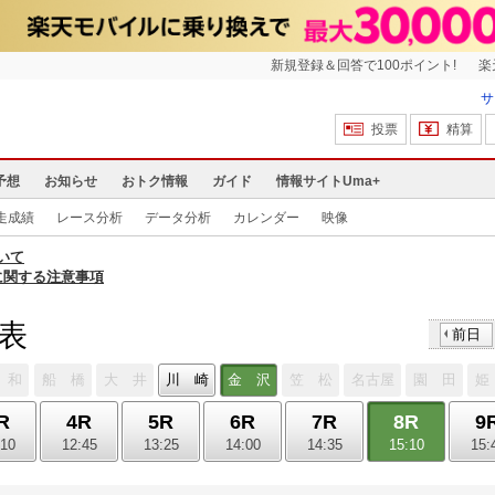
新規登録＆回答で100ポイント!
楽
サ
投票
精算
予想
お知らせ
おトク情報
ガイド
情報サイトUma+
走成績
レース分析
データ分析
カレンダー
映像
いて
に関する注意事項
馬表
前日
 和
船 橋
大 井
川 崎
金 沢
笠 松
名古屋
園 田
姫
R
4R
5R
6R
7R
8R
9
:10
12:45
13:25
14:00
14:35
15:10
15: