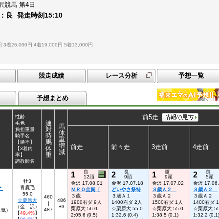
沢競馬
第4日
：
良
発走時刻
15:10
円
3着26,000円
4着19,000円
5着13,000円
競走成績
レース分析
予想一覧
予想まとめ
前5走
性齢
連
毛色
馬
対
負担重量
体
時
騎手名
重
馬
【勝率】
増
前走
前々走
3走前
4走前
体
【3着内
減
重
率】
調教師名
良
良
重
良
1
2
1
2
12頭
9頭
9頭
5頭
牡3
金沢 17.08.01
金沢 17.07.18
金沢 17.07.02
金沢 17.06
ト
青鹿毛
ＭＲＯ金賞［
どいやさ祭特
３歳Ａ２
３歳Ａ２
55.0
３歳
３歳Ａ１
３歳Ａ２
３歳Ａ２
460
☆栗原大
486
1900右ダ 9人
1400右ダ 2人
1500右ダ 1人
1400右ダ 
|
（金 沢）
+3
栗原大 56.0
☆栗原大 55.0
☆栗原大 55.0
☆栗原大 55
487
人気）
【
49.4%
】
2:05.6 (0.5)
1:32.6 (0.4)
1:38.5 (0.1)
1:32.2 (0.1