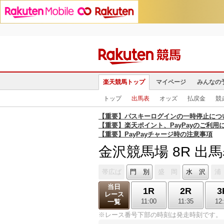
楽天競馬トップ
マイページ
みんなの
トップ
出馬表
オッズ
払戻金
競
【重要】パスキーログインの一時停止につ
【重要】楽天ポイント、PayPayのご利用
【重要】PayPayチャージ時の注意事項
金沢競馬場 8R 出
帯広ば
門 別
盛 岡
水 沢
浦
当日
1R
2R
3
レース
11:00
11:35
12
一覧
※レース番号下部の時刻は発走時刻です。