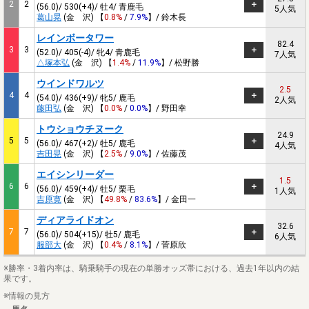
2
2
(56.0)/ 530(+4)/ 牡4/ 青鹿毛
5人気
葛山晃
(金 沢) 【
0.8%
/
7.9%
】/ 鈴木長
レインボータワー
82.4
3
3
(52.0)/ 405(-4)/ 牝4/ 青鹿毛
7人気
△塚本弘
(金 沢) 【
1.4%
/
11.9%
】/ 松野勝
ウインドワルツ
2.5
4
4
(54.0)/ 436(+9)/ 牝5/ 鹿毛
2人気
藤田弘
(金 沢) 【
0.0%
/
0.0%
】/ 野田幸
トウショウチヌーク
24.9
5
5
(56.0)/ 467(+2)/ 牡5/ 鹿毛
4人気
吉田晃
(金 沢) 【
2.5%
/
9.0%
】/ 佐藤茂
エイシンリーダー
1.5
6
6
(56.0)/ 459(+4)/ 牡5/ 栗毛
1人気
吉原寛
(金 沢) 【
49.8%
/
83.6%
】/ 金田一
ディアライドオン
32.6
7
7
(56.0)/ 504(+15)/ 牡5/ 鹿毛
6人気
服部大
(金 沢) 【
0.4%
/
8.1%
】/ 菅原欣
※勝率・3着内率は、騎乗騎手の現在の単勝オッズ帯における、過去1年以内の結
果です。
※情報の見方