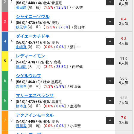
2
2
(56.0)/ 448(+4)/ 牡4/ 青鹿毛
8人気
張田昂
(船 橋) 【
1.5%
/
12.5%
】/ 小久智
シャイニーソウル
6.4
3
3
(56.0)/ 473(+5)/ 牡9/ 鹿毛
2人気
秋元耕
(浦 和) 【
12.5%
/
37.5%
】/ 野口孝
ダイエーカチドキ
9.3
4
4
(56.0)/ 457(+1)/ 牡5/ 鹿毛
4人気
山崎真
(浦 和) 【
0.0%
/
0.0%
】/ 酒井一
レディーイモン
11.0
5
5
(54.0)/ 470(+12)/ 牝7/ 鹿毛
6人気
達城龍
(大 井) 【
3.4%
/
28.8%
】/ 内野健
シゲルウルフ
56.6
6
6
(56.0)/ 464(±0)/ 牡4/ 黒鹿毛
9人気
吉留孝
(浦 和) 【
1.3%
/
5.9%
】/ 横山保
マリーエスペランサ
23.8
6
7
(54.0)/ 472(+8)/ 牝5/ 黒鹿毛
7人気
橋本直
(浦 和) 【
0.0%
/
0.0%
】/ 鹿沼和
アクアインモータル
7.0
7
8
(54.0)/ 440(+4)/ 牝4/ 鹿毛
3人気
瀧川寿
(川 崎) 【
0.0%
/
0.0%
】/ 小澤宏