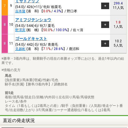
ミサトアップ
299.4
7
9
(54.0)/ 426(+11)/ 牝8/ 栃栗毛
11人気
吉本隆
(浦 和) 【
0.0%
/
4.3%
】/ 野口孝
アミフジテンショウ
1.8
8
10
(54.0)/ 544(-6)/ 牝7/ 栗毛
1人気
野澤憲
(船 橋) 【
50.0%
/
100.0%
】/ 佐々清
ゴールドキャスト
10.2
8
11
(54.0)/ 442(-3)/ 牝5/ 青鹿毛
5人気
見越彬
(浦 和) 【
7.1%
/
28.6%
】/ 鹿沼和
※勝率・3着内率は、騎乗騎手の現在の単勝オッズ帯における、過去1年以内の結
果です。
※情報の見方
馬名
(負担重量)/馬体重(増減)/性齢/毛色
騎手名(所属)【勝率/3着内率】/ 調教師名
前5走
着順/競馬場/競走日/距離/内外回り左右回り馬場/馬場状態
レース名/条件
タイム（1着もしくは2着馬との差）/騎手（負担重量）/人気順/発走ゲート番
号/出走頭数/上がり３F/馬体重/コーナー通過順位/1着もしくは2着馬
直近の発走状況