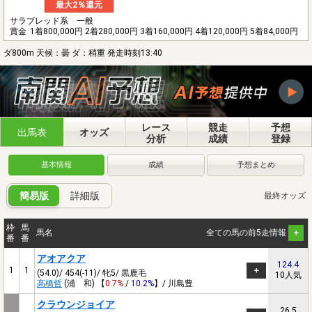
最大2％還元
サラブレッド系 一般
賞金
1着800,000円 2着280,000円 3着160,000円 4着120,000円 5着84,000円
ダ800m 天候：曇 ダ：稍重 発走時刻13:40
レース
競走
予想
出馬表
オッズ
分析
成績
登録
基本情報
成績
予想まとめ
簡易版
詳細版
最終オッズ
枠
馬
馬名
全ての馬の前5走情報
番
番
アオアクア
124.4
1
1
(54.0)/ 454(-11)/ 牝5/ 黒鹿毛
10人気
高橋哲
(浦 和) 【
0.7%
/
10.2%
】/ 川島豊
クラウンジョイア
26.5