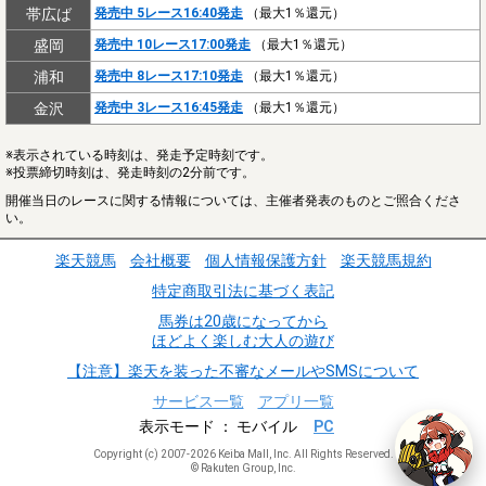
帯広ば
発売中 5レース16:40発走
（最大1％還元）
盛岡
発売中 10レース17:00発走
（最大1％還元）
浦和
発売中 8レース17:10発走
（最大1％還元）
金沢
発売中 3レース16:45発走
（最大1％還元）
※表示されている時刻は、発走予定時刻です。
※投票締切時刻は、発走時刻の2分前です。
開催当日のレースに関する情報については、主催者発表のものとご照合くださ
い。
楽天競馬
会社概要
個人情報保護方針
楽天競馬規約
特定商取引法に基づく表記
馬券は20歳になってから
ほどよく楽しむ大人の遊び
【注意】楽天を装った不審なメールやSMSについて
サービス一覧
アプリ一覧
表示モード
モバイル
PC
Copyright (c) 2007-2026 Keiba Mall, Inc. All Rights Reserved.
© Rakuten Group, Inc.