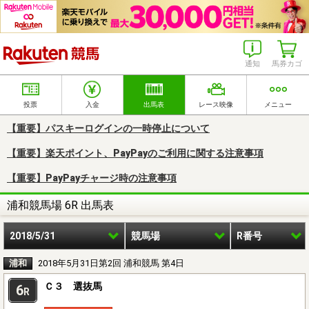
楽天競馬
通知
馬券カゴ
投票
入金
出馬表
レース映像
メニュー
【重要】パスキーログインの一時停止について
【重要】楽天ポイント、PayPayのご利用に関する注意事項
【重要】PayPayチャージ時の注意事項
浦和競馬場 6R 出馬表
2018/5/31
競馬場
R番号
浦和
2018年5月31日第2回 浦和競馬 第4日
Ｃ３ 選抜馬
6
R