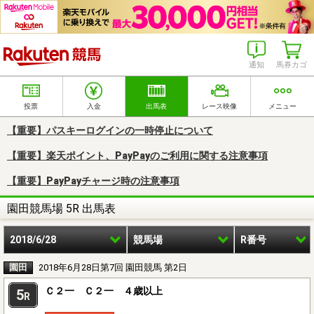
楽天競馬
通知
馬券カゴ
投票
入金
出馬表
レース映像
メニュー
【重要】パスキーログインの一時停止について
【重要】楽天ポイント、PayPayのご利用に関する注意事項
【重要】PayPayチャージ時の注意事項
園田競馬場 5R 出馬表
2018/6/28
競馬場
R番号
園田
2018年6月28日第7回 園田競馬 第2日
Ｃ２一 Ｃ２一 ４歳以上
5
R