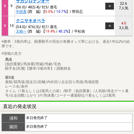
サカジロテンオー
22.6
8
9
(56.0)/ 482(-4)/ 牡5/ 鹿毛
7人気
中田貴
(西 脇) 【
0.0%
/
10.7%
】/ 野田忍
クニサキオペラ
4.0
8
10
(54.0)/ 476(-5)/ 牝7/ 鹿毛
3人気
大柿一
(西 脇) 【
19.4%
/
45.2%
】/ 平松徳
※勝率・3着内率は、騎乗騎手の現在の単勝オッズ帯における、過去1年以内の結
果です。
※情報の見方
馬名
(負担重量)/馬体重(増減)/性齢/毛色
騎手名(所属)【勝率/3着内率】/ 調教師名
前5走
着順/競馬場/競走日/距離/内外回り左右回り馬場/馬場状態
レース名/条件
タイム（1着もしくは2着馬との差）/騎手（負担重量）/人気順/発走ゲート番
号/出走頭数/上がり３F/馬体重/コーナー通過順位/1着もしくは2着馬
直近の発走状況
浦和
本日発売終了
園田
本日発売終了