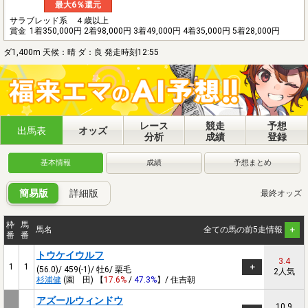
最大6％還元
サラブレッド系 ４歳以上
賞金
1着350,000円 2着98,000円 3着49,000円 4着35,000円 5着28,000円
ダ1,400m 天候：晴 ダ：良 発走時刻12:55
レース
競走
予想
出馬表
オッズ
分析
成績
登録
基本情報
成績
予想まとめ
簡易版
詳細版
最終オッズ
枠
馬
馬名
全ての馬の前5走情報
番
番
トウケイウルフ
3.4
1
1
(56.0)/ 459(-1)/ 牡6/ 栗毛
2人気
杉浦健
(園 田) 【
17.6%
/
47.3%
】/ 住吉朝
アズールウィンドウ
10.9