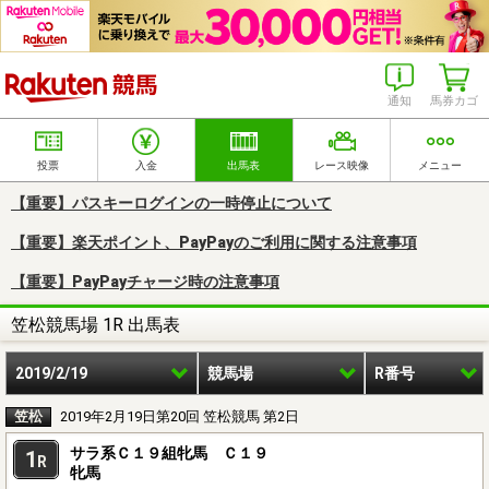
楽天競馬
通知
馬券カゴ
投票
入金
出馬表
レース映像
メニュー
【重要】パスキーログインの一時停止について
【重要】楽天ポイント、PayPayのご利用に関する注意事項
【重要】PayPayチャージ時の注意事項
笠松競馬場 1R 出馬表
2019/2/19
競馬場
R番号
笠松
2019年2月19日第20回 笠松競馬 第2日
サラ系Ｃ１９組牝馬 Ｃ１９
1
R
牝馬