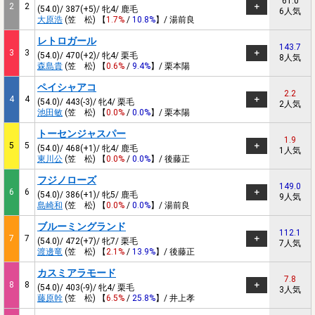
61.0
2
2
(54.0)/ 387(+5)/ 牝4/ 鹿毛
6人気
大原浩
(笠 松) 【
1.7%
/
10.8%
】/ 湯前良
レトロガール
143.7
3
3
(54.0)/ 470(+2)/ 牝4/ 栗毛
8人気
森島貴
(笠 松) 【
0.6%
/
9.4%
】/ 栗本陽
ペイシャアコ
2.2
4
4
(54.0)/ 443(-3)/ 牝4/ 栗毛
2人気
池田敏
(笠 松) 【
0.0%
/
0.0%
】/ 栗本陽
トーセンジャスパー
1.9
5
5
(54.0)/ 468(+1)/ 牝4/ 鹿毛
1人気
東川公
(笠 松) 【
0.0%
/
0.0%
】/ 後藤正
フジノローズ
149.0
6
6
(54.0)/ 386(+1)/ 牝5/ 鹿毛
9人気
島崎和
(笠 松) 【
0.0%
/
0.0%
】/ 湯前良
ブルーミングランド
112.1
7
7
(54.0)/ 472(+7)/ 牝7/ 栗毛
7人気
渡邊竜
(笠 松) 【
2.1%
/
13.9%
】/ 後藤正
カスミアラモード
7.8
8
8
(54.0)/ 403(-9)/ 牝4/ 栗毛
3人気
藤原幹
(笠 松) 【
6.5%
/
25.8%
】/ 井上孝