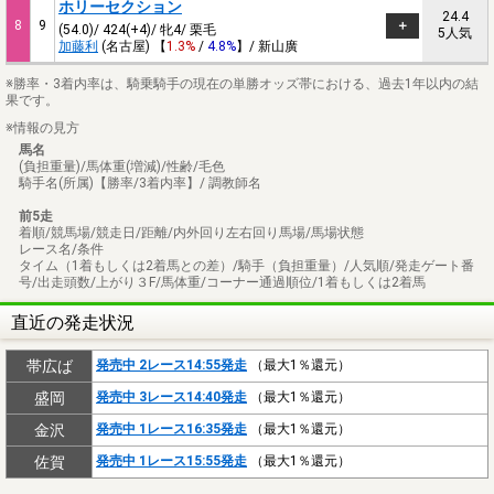
ホリーセクション
24.4
8
9
(54.0)/ 424(+4)/ 牝4/ 栗毛
5人気
加藤利
(名古屋) 【
1.3%
/
4.8%
】/ 新山廣
※勝率・3着内率は、騎乗騎手の現在の単勝オッズ帯における、過去1年以内の結
果です。
※情報の見方
馬名
(負担重量)/馬体重(増減)/性齢/毛色
騎手名(所属)【勝率/3着内率】/ 調教師名
前5走
着順/競馬場/競走日/距離/内外回り左右回り馬場/馬場状態
レース名/条件
タイム（1着もしくは2着馬との差）/騎手（負担重量）/人気順/発走ゲート番
号/出走頭数/上がり３F/馬体重/コーナー通過順位/1着もしくは2着馬
直近の発走状況
帯広ば
発売中 2レース14:55発走
（最大1％還元）
盛岡
発売中 3レース14:40発走
（最大1％還元）
金沢
発売中 1レース16:35発走
（最大1％還元）
佐賀
発売中 1レース15:55発走
（最大1％還元）