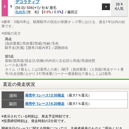
デコラティブ
20.9
8
9
(56.0)/ 506(+1)/ 牡4/ 鹿毛
4人気
島崎和
(笠 松) 【
0.0%
/
0.0%
】/ 藤田正
※勝率・3着内率は、騎乗騎手の現在の単勝オッズ帯における、過去1年以内の結
果です。
※情報の見方
馬名
(負担重量)/馬体重(増減)/性齢/毛色
騎手名(所属)【勝率/3着内率】/ 調教師名
前5走
着順/競馬場/競走日/距離/内外回り左右回り馬場/馬場状態
レース名/条件
タイム（1着もしくは2着馬との差）/騎手（負担重量）/人気順/発走ゲート番
号/出走頭数/上がり３F/馬体重/コーナー通過順位/1着もしくは2着馬
直近の発走状況
浦和
発売中 1レース13:30発走
（最大1％還元）
園田
発売中 1レース14:20発走
（最大1％還元）
※表示されている時刻は、発走予定時刻です。
※投票締切時刻は、発走時刻の2分前です。
開催当日のレースに関する情報については、主催者発表のものとご照合くださ