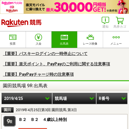
楽天競馬
通知
馬券カゴ
投票
入金
出馬表
レース映像
メニュー
【重要】パスキーログインの一時停止について
【重要】楽天ポイント、PayPayのご利用に関する注意事項
【重要】PayPayチャージ時の注意事項
園田競馬場 9R 出馬表
2019/4/25
競馬場
R番号
園田
2019年4月25日第3回 園田競馬 第3日
Ｂ２ Ｂ２ ４歳以上特別
9
R