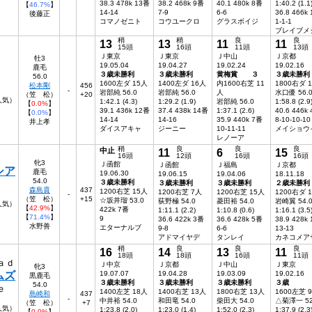
38.3 478k 13番
38.2 468k 9番
40.1 480k 8番
1:40.2 (1.1
【
46.7%
】
14-14
7-9
6-6
36.8 466k
後藤正
コマノゼニト
コウユークロ
グラスボイジ
1-1-1
ブレイブメ
稍
稍
良
良
13
13
11
11
15頭
16頭
11頭
13頭
Ｊ東京
Ｊ東京
Ｊ中山
Ｊ京都
牡3
19.05.04
19.04.27
19.02.24
19.02.16
鹿毛
３歳未勝利
３歳未勝利
黄梅賞 ３
３歳未勝利
56.0
1600左ダ 15人
1400左ダ 16人
内1600右芝 11
1800右ダ 
松本剛
456
-
岩部純 56.0
岩部純 56.0
人
水口優 56.
（笠 松）
+20
7人気）
1:42.1 (4.3)
1:29.2 (1.9)
岩部純 56.0
1:58.8 (2.9
【
0.0%
】
39.1 436k 12番
37.4 438k 14番
1:37.1 (2.6)
40.6 446k
【
0.0%
】
14-14
14-16
35.9 440k 7番
8-10-10-10
井上孝
ダイスアキャ
ジーニー
10-11-11
メイショウ
レノーア
稍
良
良
良
中止
11
6
15
16頭
12頭
16頭
16頭
牝3
Ｊ函館
Ｊ函館
Ｊ福島
Ｊ京都
シア
鹿毛
19.06.30
19.06.15
19.04.06
18.11.18
54.0
３歳未勝利
３歳未勝利
３歳未勝利
２歳未勝利
森島貴
437
1200右芝 15人
1200右芝 7人
1200右芝 15人
1200右ダ 
-
（笠 松）
+15
☆坂井瑠 53.0
荻野極 54.0
菱田裕 54.0
岩崎翼 54.
人気）
【
42.9%
】
422k 7番
1:11.1 (2.2)
1:10.8 (0.6)
1:16.1 (3.5
【
71.4%
】
9
36.6 422k 3番
36.6 428k 5番
38.9 428k
水野善
エターナルブ
9-8
6-6
13-13
アドマイヤデ
タンレイ
カネコメア
稍
良
良
良
16
14
13
11
18頭
18頭
16頭
11頭
ａｄ
Ｊ中京
Ｊ京都
Ｊ中山
Ｊ東京
牝3
ムズ
19.07.07
19.04.28
19.03.09
19.02.16
黒鹿毛
３歳未勝利
３歳未勝利
３歳未勝利
３歳
54.0
ｅ
1400左芝 18人
1400右芝 13人
1800右芝 13人
1600左芝 
島崎和
437
-
中井裕 54.0
和田竜 54.0
柴田大 54.0
△菊澤一 52
（笠 松）
+7
人気）
1:23.8 (2.0)
1:23.0 (1.4)
1:52.0 (2.3)
1:37.9 (2.3
【
0.0%
】