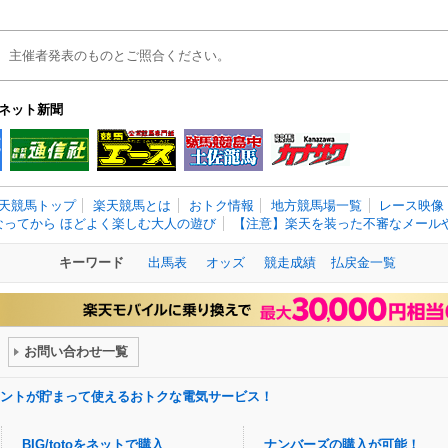
、主催者発表のものとご照合ください。
ネット新聞
天競馬トップ
楽天競馬とは
おトク情報
地方競馬場一覧
レース映像
なってから ほどよく楽しむ大人の遊び
【注意】楽天を装った不審なメールや
キーワード
出馬表
オッズ
競走成績
払戻金一覧
お問い合わせ一覧
ントが貯まって使えるおトクな電気サービス！
BIG/totoをネットで購入
ナンバーズの購入が可能！