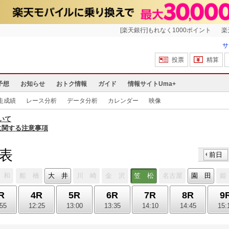
[楽天銀行]もれなく1000ポイント
楽
サ
投票
精算
予想
お知らせ
おトク情報
ガイド
情報サイトUma+
走成績
レース分析
データ分析
カレンダー
映像
いて
に関する注意事項
馬表
前日
 和
船 橋
大 井
川 崎
金 沢
笠 松
名古屋
園 田
姫
R
4R
5R
6R
7R
8R
9
:55
12:25
13:00
13:35
14:10
14:45
15: