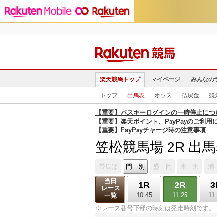
楽天競馬トップ
マイページ
みんなの
トップ
出馬表
オッズ
払戻金
競
【重要】パスキーログインの一時停止につ
【重要】楽天ポイント、PayPayのご利用
【重要】PayPayチャージ時の注意事項
笠松競馬場 2R 出
帯広ば
門 別
盛 岡
水 沢
浦
当日
1R
2R
3
レース
10:45
11:25
11
一覧
※レース番号下部の時刻は発走時刻です。