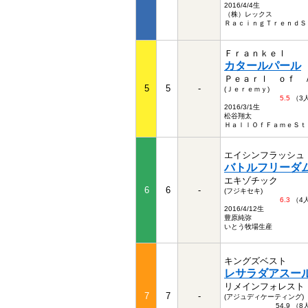
2016/4/4生
（株）レックス
ＲａｃｉｎｇＴｒｅｎｄＳ
Ｆｒａｎｋｅｌ
カタールパール
Ｐｅａｒｌ ｏｆ 
5
5
-
(Ｊｅｒｅｍｙ)
5.5
（3
2016/3/1生
松谷翔太
ＨａｌｌＯｆＦａｍｅＳｔ
エイシンフラッシュ
バトルフリーダ
エキゾチック
6
6
-
(フジキセキ)
6.3
（4
2016/4/12生
豊原純弥
いとう牧場生産
キングズベスト
レサラダアスー
リメインフォレスト
7
7
-
(アジュディケーティング)
54.9 （