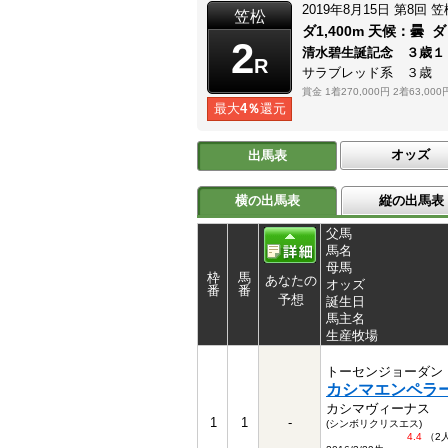
2019年8月15日
第8回
笠
笠松
ダ1,400m
天候：
曇
ダ
2
清水碧生誕記念 ３歳
R
サラブレッド系 ３歳
賞金
1着270,000円
2着63,000
最大
4％
還元
オッズ
出馬表
横の出馬表
縦の出馬表
父馬
馬名
母馬
枠
馬
あなたの
オッズ
番
番
予想
誕生日
馬主名
生産牧場
トーセンジョーダン
カシマエンペラ
カシマヴィーナス
1
1
-
(シンボリクリスエス)
4.4
（2