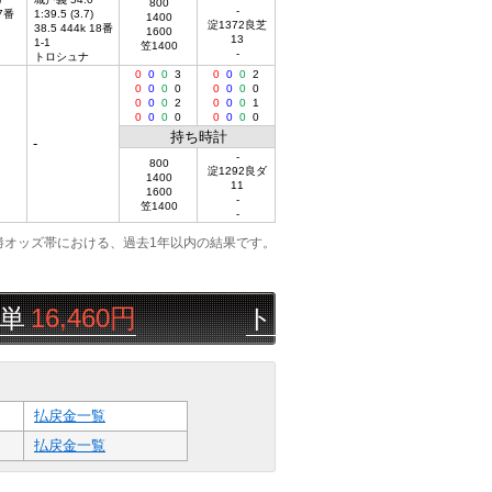
800
-
 7番
1:39.5 (3.7)
1400
淀1372良芝
38.5 444k 18番
1600
13
1-1
笠1400
-
トロシュナ
0
0
0
3
0
0
0
2
0
0
0
0
0
0
0
0
0
0
0
2
0
0
0
1
0
0
0
0
0
0
0
0
持ち時計
-
-
800
淀1292良ダ
1400
11
1600
-
笠1400
-
勝オッズ帯における、過去1年以内の結果です。
,460円
トップパシオ
08/08
帯広
払戻金一覧
払戻金一覧