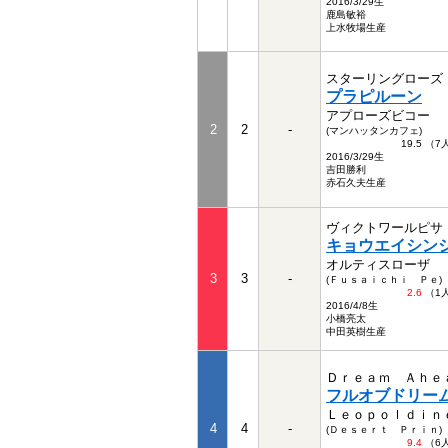
2016/3/29生
鹿島敏裕
上水牧場生産
スターリングローズ
プラピルーン
アプローズビコー
2
2
-
(マンハッタンカフェ)
19.5 （
2016/3/29生
吉田勝利
赤石久夫生産
ヴィクトワールピサ
キョウエイシン
オルティスローザ
3
3
-
(Ｆｕｓａｉｃｈｉ Ｐｅ)
2.6
（1
2016/4/8生
小橋亮太
中田英樹生産
Ｄｒｅａｍ Ａｈｅ
フルオブドリー
Ｌｅｏｐｏｌｄｉｎ
4
4
-
(Ｄｅｓｅｒｔ Ｐｒｉｎ)
9.4
（6