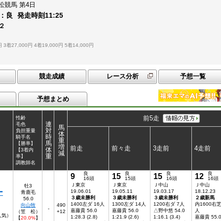
松競馬
第4日
：
良
発走時刻
11:25
１２
円
3着27,000円
4着19,000円
5着14,000円
競走成績
レース分析
予想一覧
予想まとめ
前5走
性齢
連
毛色
馬
対
負担重量
体
時
騎手名
重
馬
【勝率】
増
前走
前々走
3走前
4走前
体
【3着内
減
重
率】
調教師名
良
良
良
良
9
15
15
12
16頭
15頭
16頭
16頭
Ｊ東京
Ｊ東京
Ｊ中山
Ｊ中山
牡3
ー
19.06.01
19.05.11
19.03.17
18.12.23
青鹿毛
３歳未勝利
３歳未勝利
３歳未勝利
２歳新馬
56.0
1400左ダ 16人
1300左ダ 14人
1200右ダ 7人
内1600右芝
向山牧
490
-
嘉藤貴 56.0
嘉藤貴 56.0
△野中悠 54.0
人
（笠 松）
+12
人気）
1:28.3 (2.8)
1:21.9 (2.6)
1:16.1 (3.4)
嘉藤貴 55.
【
20.0%
】