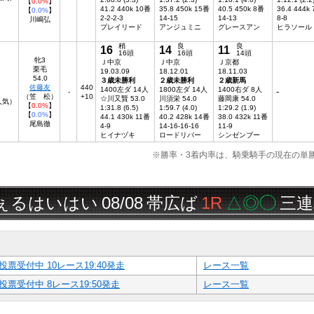
【
0.0%
】
41.2 440k 10番
35.8 450k 15番
40.5 450k 8番
36.4 444k
【
0.0%
】
2-2-2-3
14-15
14-13
8-8
川嶋弘
プレイリード
アンジュミニ
グレースアン
ヒラソール
稍
良
良
16
14
11
16頭
16頭
14頭
牝3
Ｊ中京
Ｊ中京
Ｊ京都
栗毛
19.03.09
18.12.01
18.11.03
54.0
３歳未勝利
２歳未勝利
２歳新馬
佐藤友
440
1400左ダ 14人
1800左ダ 14人
1400右ダ 8人
-
-
（笠 松）
+10
☆川又賢 53.0
川須栄 54.0
藤岡康 54.0
人気）
【
0.0%
】
1:31.8 (6.5)
1:59.7 (4.0)
1:29.2 (1.9)
【
0.0%
】
44.1 430k 11番
40.2 428k 14番
38.0 432k 11番
尾島徹
4-9
14-16-16-16
11-9
ヒイナヅキ
ロードリバー
シンゼンブー
※勝率・3着内率は、騎乗騎手の現在の単
はいはい
08/08
帯広ば
1R
△◎◯
三連単
16
投票受付中 10レース19:40発走
レース一覧
投票受付中 8レース19:50発走
レース一覧