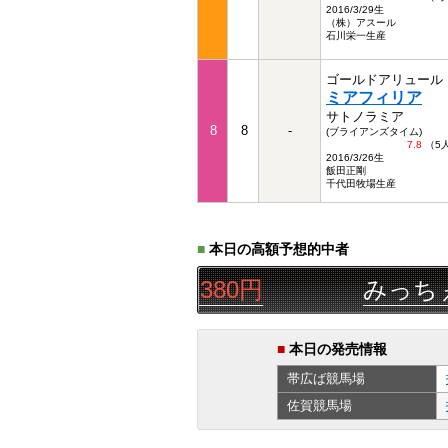
2016/3/29生
（株）アスール
石川栄一生産
ゴールドアリュール
ミアフィリア
サトノラミア
8
8
-
(ブライアンズタイム)
7.8
（5
2016/3/26生
飯田正剛
千代田牧場生産
■
本日の高額予想的中者
▲△
三連単
85,380円
みっちぇる
■
本日の発売情報
帯広ば
競馬場
佐賀
競馬場