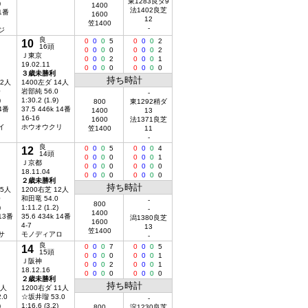
東1283良ダ9
)
1400
法1402良芝
 1番
1600
12
笠1400
-
ジ
良
10
0
0
0
5
0
0
0
2
16頭
0
0
0
0
0
0
0
2
Ｊ東京
0
0
0
2
0
0
0
1
19.02.11
0
0
0
0
0
0
0
0
３歳未勝利
持ち時計
12人
1400左ダ 14人
0
岩部純 56.0
-
)
1:30.2 (1.9)
800
東1292稍ダ
 4番
37.5 446k 14番
1400
13
16-16
1600
法1371良芝
イ
ホウオウクリ
笠1400
11
-
良
12
0
0
0
5
0
0
0
4
14頭
0
0
0
0
0
0
0
1
Ｊ京都
0
0
0
0
0
0
0
0
18.11.04
0
0
0
0
0
0
0
0
２歳未勝利
持ち時計
15人
1200右芝 12人
0
和田竜 54.0
-
800
)
1:11.2 (1.2)
-
1400
 13番
35.6 434k 14番
潟1380良芝
1600
4-7
13
笠1400
サ
モノディアロ
-
良
14
0
0
0
7
0
0
0
5
15頭
0
0
0
0
0
0
0
1
Ｊ阪神
0
0
0
2
0
0
0
1
18.12.16
0
0
0
0
0
0
0
0
２歳未勝利
持ち時計
9人
1200右ダ 11人
.0
☆坂井瑠 53.0
-
)
1:16.6 (3.2)
800
淀1230良芝