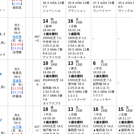
36.3 430k 12番
35.9 426k 13番
37.3 432k 15番
35.2 432k
【
0.0%
】
7-7
13-13
3-3-3-3
6-5
柴田高
ｒｌ
ジューンシル
ブランシェッ
ランペドゥー
ヴィッテル
稍
良
14
16
16頭
16頭
牡3
Ｊ阪神
Ｊ京都
鹿毛
19.06.08
19.02.16
56.0
Ａｆ
３歳未勝利
３歳新馬
筒井勇
487
2000右芝 7人
1800右ダ 1人
-
-
-
（笠 松）
+3
中井裕 56.0
川田将 56.0
人気）
【
13.4%
】
2:05.3 (2.8)
2:04.1 (8.5)
【
53.6%
】
37.3 484k 7番
45.5 482k 12番
法理勝
8-8-12-14
10-11-3-15
ｕｄ
アドマイヤポ
テーオーキャ
良
稍
良
18
13
6
18頭
13頭
11頭
Ｊ阪神
Ｊ東京
Ｊ中京
牡3
ム
19.06.22
19.05.05
19.03.16
青鹿毛
３歳未勝利
３歳未勝利
３歳未勝利
56.0
内1800右芝 14
2300左芝 6人
2200左芝 7人
渡邊竜
483
-
-
人
濱中俊 56.0
荻野極 56.0
（笠 松）
-5
人気）
鮫島駿 56.0
2:25.8 (4.6)
2:18.1 (1.7)
【
11.1%
】
1:52.5 (5.0)
39.5 486k 2番
36.2 480k 10番
【
48.1%
】
40.7 488k 5番
1-1-1-1
7-7-7-7
伊藤強
7-8
レッドクーゲ
ジェットモー
ダイアナブラ
重
良
良
良
18
13
16
15
18頭
15頭
16頭
18頭
Ｊ中京
Ｊ京都
Ｊ中京
Ｊ京都
牝3
ル
19.06.30
19.05.05
19.03.17
18.11.17
黒鹿毛
３歳未勝利
３歳未勝利
３歳未勝利
２歳未勝利
54.0
2000左芝 18人
1600右芝 15人
1200左ダ 14人
1200右芝 
山下雅
447
-
城戸義 54.0
藤懸貴 54.0
▲亀田温 51.0
▲服部寿 51
（笠 松）
+7
8人気）
2:08.8 (5.3)
1:37.2 (2.3)
1:18.1 (4.0)
1:12.1 (2.2