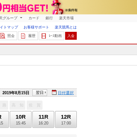
天グループ
カード
銀行
楽天市場
イトマップ
お客様サポート
楽天競馬とは
照会
履歴
ﾚｰｽ動画
入金
翌日
2019年8月15日
日付選択
 路
高 知
佐 賀
R
10R
11R
12R
15
15:45
16:20
17:00