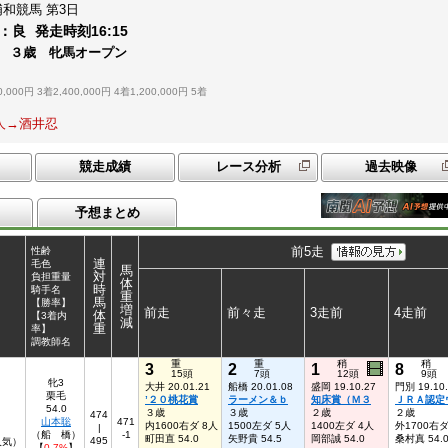
浦和競馬
第3日
：
良
発走時刻
16:15
 ３歳 牝馬オープン
0,000円
3着2,400,000円
4着1,200,000円
5着
寛人→酒井忍
競走成績
レース分析
過去映像
予想まとめ
前5走
性齢
連
毛色
馬
対
負担重量
体
時
騎手名
重
馬
【勝率】
増
前走
前々走
3走前
4走前
体
【3着内
減
重
率】
調教師名
重
重
稍
稍
3
2
1
8
15頭
7頭
12頭
9頭
牝3
大井 20.01.21
船橋 20.01.08
盛岡 19.10.27
門別 19.10
栗毛
’２０桃花賞
ラーメン＆ｂ
知床賞（Ｍ３
ＪＲＡ認定
54.0
３歳
３歳
２歳
２歳
474
山本聡
471
内1600右ダ 8人
1500左ダ 5人
1400左ダ 4人
外1700右ダ
|
（船 橋）
-1
町田直 54.0
矢野貴 54.5
岡部誠 54.0
桑村真 54.
495
7人気）
【
0.7%
】