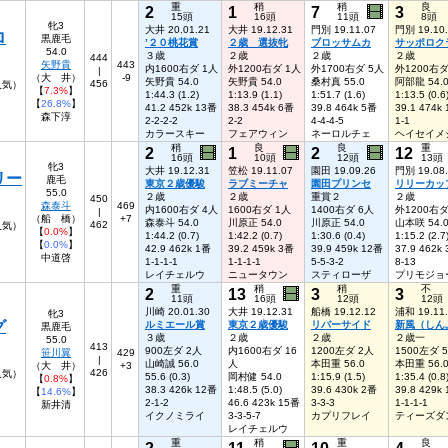
重
稍
稍
良
2
1
7
3
15頭
16頭
11頭
8頭
牝3
大井 20.01.21
大井 19.12.31
門別 19.11.07
門別 19.10
ロ
黒鹿毛
’２０桃花賞
２歳 選抜牝
ブロッサムカ
サッポロク
54.0
３歳
２歳
２歳
２歳
444
矢野貴
443
内1600右ダ 1人
外1200右ダ 1人
外1700右ダ 5人
外1200右ダ
|
（大 井）
-9
矢野貴 54.0
矢野貴 54.0
桑村真 55.0
阿部龍 54.
456
5人気）
【
7.3%
】
1:44.3 (1.2)
1:13.9 (1.1)
1:51.7 (1.6)
1:13.5 (0.6
【
26.8%
】
41.2 452k 13番
38.3 454k 6番
39.8 464k 5番
39.1 474k
森下淳
2-2-2-2
2-2
4-4-4-5
1-1
カラースキー
フェアウィン
ネーロルチェ
ヘイセイメ
稍
良
良
重
2
1
2
12
16頭
10頭
12頭
13頭
牝3
大井 19.12.31
笠松 19.11.07
園田 19.09.26
門別 19.08
リー
鹿毛
東京２歳優駿
ラブミーチャ
園田プリンセ
リリーカッ
55.0
２歳
２歳
重賞２
２歳
450
森泰斗
469
内1600右ダ 4人
1600右ダ 1人
1400右ダ 6人
外1200右ダ
|
（船 橋）
+7
森泰斗 54.0
川原正 54.0
川原正 54.0
山本咲 54.
462
4人気）
【
0.0%
】
1:44.2 (0.7)
1:42.2 (0.7)
1:30.6 (0.4)
1:15.2 (2.7
【
0.0%
】
42.9 462k 1番
39.2 459k 3番
39.9 459k 12番
37.9 462k
中道啓
1-1-1-1
1-1-1-1
5-5-3-2
8-13
レイチェルウ
ニュータウン
スティローザ
プリモジョ
重
稍
稍
不
2
13
3
3
11頭
16頭
12頭
12頭
川崎 20.01.30
大井 19.12.31
船橋 19.12.12
浦和 19.11
牝3
グ
ルミエール賞
東京２歳優駿
リバーサイド
新風（しん
黒鹿毛
３歳
２歳
２歳
２歳一
55.0
413
900左ダ 2人
内1600右ダ 16
1200左ダ 2人
1500左ダ 
笹川翼
429
|
山崎誠 56.0
人
本田重 56.0
本田重 56.
（大 井）
+3
426
人気）
55.6 (0.3)
岡村健 54.0
1:15.9 (1.5)
1:35.4 (0.8
【
0.8%
】
38.3 426k 12番
1:48.5 (5.0)
39.6 430k 2番
39.8 429k
【
14.6%
】
2-1-2
46.6 423k 15番
3-3-3
1-1-1-1
新井清
イクノミライ
3-3-5-7
カプリフレイ
ティーズダ
レイチェルウ
重
稍
重
良
2
11
10
4