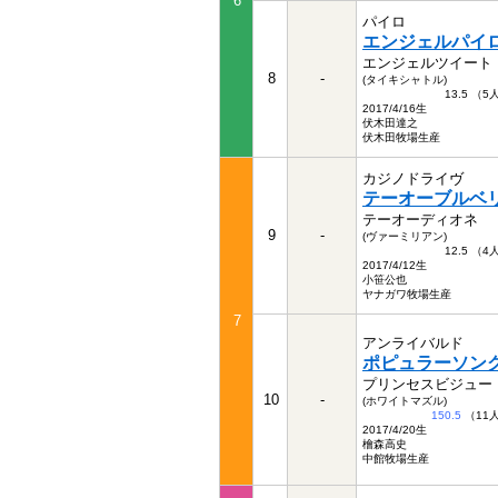
6
パイロ
エンジェルパイ
エンジェルツイート
8
-
(タイキシャトル)
13.5 （
2017/4/16生
伏木田達之
伏木田牧場生産
カジノドライヴ
テーオーブルベ
テーオーディオネ
9
-
(ヴァーミリアン)
12.5 （
2017/4/12生
小笹公也
ヤナガワ牧場生産
7
アンライバルド
ポピュラーソン
プリンセスビジュー
10
-
(ホワイトマズル)
150.5
（11
2017/4/20生
檜森高史
中館牧場生産