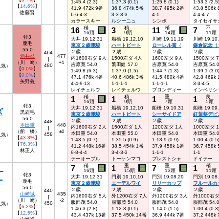
1:45.4 (2.3)
1:37.3 (0.1)
1:25.8 (0.1)
1:53.3 (2.5
【
14.6%
】
41.9 472k 9番
36.8 474k 5番
38.7 495k 2番
43.8 506k
佐藤賢
6-6-4-3
3-3-3-3
4-1
4-4-4-7
カラースキー
ルシーニュ
シンボ
タイセイサ
稍
稍
稍
不
16
3
11
7
16頭
9頭
14頭
11頭
牝3
大井 19.12.31
船橋 19.12.10
川崎 19.11.19
川崎 19.10
鹿毛
東京２歳優駿
ハートビート
ローレル賞（
鎌倉記念（
55.0
２歳
２歳
２歳
２歳
464
酒井忍
477
内1600右ダ 9人
1500左ダ 4人
1600左ダ 9人
1500左ダ 
|
（川 崎）
+1
吉原寛 54.0
繁田健 57.0
吉原寛 54.0
吉原寛 54.
480
8人気）
【
0.0%
】
1:49.8 (6.3)
1:37.0 (1.5)
1:44.7 (1.3)
1:39.1 (3.0
【
0.0%
】
47.1 476k 4番
40.6 486k 3番
41.5 480k 4番
42.8 469k
矢野義
4-4-9-13
1-1-1-1
1-1-1-1
3-3-4-5
レイチェルウ
レイチェルウ
ブロンディー
インペリシ
稍
稍
重
良
1
1
1
1
16頭
9頭
7頭
5頭
牝3
大井 19.12.31
船橋 19.12.10
船橋 19.10.31
船橋 19.09
ズ
黒鹿毛
東京２歳優駿
ハートビート
シーサイドア
紅葉葵デビ
56.0
２歳
２歳
２歳
２歳
448
本田重
448
内1600右ダ 2人
1500左ダ 1人
1200左ダ 1人
1000左ダ 
|
（船 橋）
±0
本田重 54.0
本田重 55.0
本田重 54.0
本田重 54.
458
人気）
【
43.8%
】
1:43.5 (0.7)
1:35.5 (0.9)
1:13.9 (0.9)
1:00.4 (0.5
【
76.3%
】
41.2 448k 16番
38.5 454k 1番
37.9 458k 1番
36.7 458k
林正人
9-8-4-4
3-4-3-3
1-1-1
1-1
テーオーブル
トーケンマコ
プレストシャ
ドイテー
稍
重
重
稍
7
1
7
1
16頭
15頭
13頭
11頭
ー
牝3
大井 19.12.31
門別 19.10.10
門別 19.08.29
門別 19.08
ー
鹿毛
東京２歳優駿
エーデルワイ
リリーカップ
フルールカ
56.0
２歳
２歳
２歳
２歳
440
山崎誠
435
内1600右ダ 5人
外1200右ダ 7人
外1200右ダ 3人
外1000右ダ
|
（川 崎）
-2
服部茂 54.0
服部茂 54.0
服部茂 54.0
服部茂 54.
450
6人気）
【
6.2%
】
1:46.3 (2.8)
1:12.3 (0.1)
1:14.0 (1.5)
1:00.4 (0.3
【
12.5%
】
43.4 437k 13番
37.5 450k 14番
36.9 444k 7番
37.2 448k