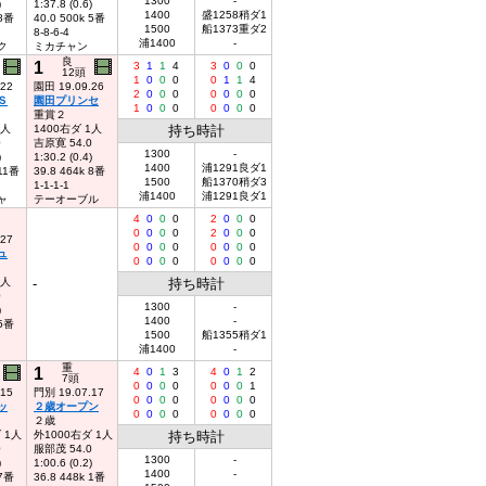
1300
-
)
1:37.8 (0.6)
1400
盛1258稍ダ1
 8番
40.0 500k 5番
1500
船1373重ダ2
8-8-6-4
浦1400
-
ク
ミカチャン
良
1
3
1
1
4
3
0
0
0
12頭
1
0
0
0
0
1
1
4
.22
園田 19.09.26
2
0
0
0
0
0
0
0
Ｓ
園田プリンセ
1
0
0
0
0
0
0
0
重賞２
7人
1400右ダ 1人
持ち時計
0
吉原寛 54.0
1300
-
)
1:30.2 (0.4)
1400
浦1291良ダ1
 11番
39.8 464k 8番
1500
船1370稍ダ3
1-1-1-1
浦1400
浦1291良ダ1
ャ
テーオーブル
4
0
0
0
2
0
0
0
0
0
0
0
2
0
0
0
.27
0
0
0
0
0
0
0
0
ュ
0
0
0
0
0
0
0
0
1人
-
持ち時計
0
1300
-
)
1400
-
 5番
1500
船1355稍ダ1
浦1400
-
重
1
4
0
1
3
4
0
1
2
7頭
0
0
0
0
0
0
0
1
.15
門別 19.07.17
0
0
0
0
0
0
0
0
ッ
２歳オープン
0
0
0
0
0
0
0
0
２歳
 1人
外1000右ダ 1人
持ち時計
0
服部茂 54.0
1300
-
)
1:00.6 (0.2)
1400
-
 7番
36.8 448k 1番