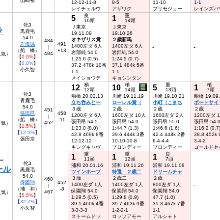
山崎裕
12-12-11-8
8-5
11-10
1-1
レイチェルウ
アザワク
プリモジョー
レインズパ
良
重
5
1
16頭
14頭
牝3
Ｊ東京
Ｊ東京
ラ
黒鹿毛
19.11.09
19.10.26
54.0
オキザリス賞
２歳新馬
484
左海誠
491
1400左ダ 6人
1400左ダ 6人
-
-
|
（船 橋）
+13
岩部純 54.0
岩部純 54.0
484
人気）
【
0.0%
】
1:25.6 (0.5)
1:24.5 (0.7)
【
0.0%
】
37.2 478k 10番
37.1 484k 5番
小久智
1-1
1-1
メイショウテ
キョシンタン
稍
稍
重
稍
12
10
5
1
12頭
14頭
13頭
7頭
牝3
船橋 20.02.13
川崎 19.11.19
川崎 19.10.21
船橋 19.09
青鹿毛
立ち呑みとー
ローレル賞（
小町（こまち
ポートサイ
54.0
３歳
２歳
２歳
２歳
451
張田昂
458
1200左ダ 6人
1600左ダ 10人
1600左ダ 2人
1200左ダ 
|
（船 橋）
-11
張田昂 54.5
張田昂 54.0
張田昂 55.0
張田昂 54.
452
人気）
【
1.5%
】
1:23.0 (8.0)
1:44.7 (1.3)
1:46.6 (1.6)
1:16.2 (0.7
【
12.5%
】
42.8 469k 8番
39.6 444k 3番
42.4 448k 2番
38.8 452k
張田京
12-12-12
10-10-10-8
6-4-4-4
3-4-2
キングキャヴ
ブロンディー
ブロンディー
ゴールドセ
重
重
良
1
1
1
11頭
12頭
7頭
ー
牝3
浦和 20.01.16
浦和 19.11.26
浦和 19.11.08
ール
黒鹿毛
ツインホープ
特選 ２歳二
ドリームチャ
54.0
３歳
２歳二
２歳
460
保園翔
452
1400左ダ 1人
1400左ダ 1人
800左ダ 1人
-
|
（浦 和）
-8
保園翔 54.0
保園翔 54.0
保園翔 54.0
467
3人気）
【
5.5%
】
1:29.5 (0.5)
1:29.8 (0.9)
47.7 (1.0)
【
32.7%
】
39.1 460k 4番
39.7 463k 9番
35.3 467k 7番
小久智
3-3-3-3
1-2-2-1
1-1
ストームドッ
ロッソアモー
アルシャト