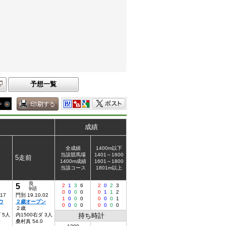
予想一覧
成績
全成績
1400m以下
当該競馬場
1401～1600
5走前
1400m成績
1601～1800
当該コース
1801m以上
良
5
2
1
3
6
2
0
2
3
9頭
0
0
0
0
0
1
1
2
.17
門別 19.10.02
1
0
0
0
0
0
0
1
ウ
２歳オープン
0
0
0
0
0
0
0
0
２歳
 5人
内1500右ダ 3人
持ち時計
0
桑村真 54.0