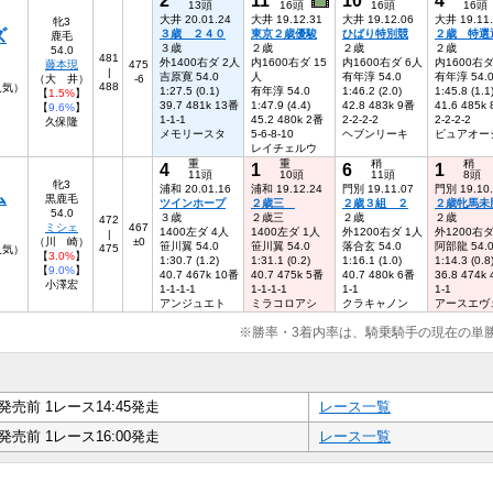
13頭
16頭
16頭
16頭
大井 20.01.24
大井 19.12.31
大井 19.12.06
大井 19.11
牝3
ズ
３歳 ２４０
東京２歳優駿
ひばり特別競
２歳 特選
鹿毛
３歳
２歳
２歳
２歳
54.0
481
外1400右ダ 2人
内1600右ダ 15
内1600右ダ 6人
内1600右ダ
藤本現
475
|
吉原寛 54.0
人
有年淳 54.0
有年淳 54.
（大 井）
-6
488
人気）
1:27.5 (0.1)
有年淳 54.0
1:46.2 (2.0)
1:45.8 (1.1
【
1.5%
】
39.7 481k 13番
1:47.9 (4.4)
42.8 483k 9番
41.6 485k
【
9.6%
】
1-1-1
45.2 480k 2番
2-2-2-2
2-2-2-2
久保隆
メモリースタ
5-6-8-10
ヘブンリーキ
ピュアオー
レイチェルウ
重
重
稍
稍
4
1
6
1
11頭
10頭
11頭
8頭
牝3
浦和 20.01.16
浦和 19.12.24
門別 19.11.07
門別 19.10
ム
黒鹿毛
ツインホープ
２歳三
２歳３組 ２
２歳牝馬未
54.0
３歳
２歳三
２歳
２歳
472
ミシェ
467
1400左ダ 4人
1400左ダ 1人
外1200右ダ 1人
外1200右ダ
|
（川 崎）
±0
笹川翼 54.0
笹川翼 54.0
落合玄 54.0
阿部龍 54.
475
9人気）
【
3.0%
】
1:30.7 (1.2)
1:31.1 (0.2)
1:16.1 (1.0)
1:14.3 (0.8
【
9.0%
】
40.7 467k 10番
40.7 475k 5番
40.7 480k 6番
36.8 474k
小澤宏
1-1-1-1
1-1-1-1
1-1
1-1
アンジュエト
ミラコロアシ
クラキャノン
アースエヴ
※勝率・3着内率は、騎乗騎手の現在の単
発売前 1レース14:45発走
レース一覧
発売前 1レース16:00発走
レース一覧