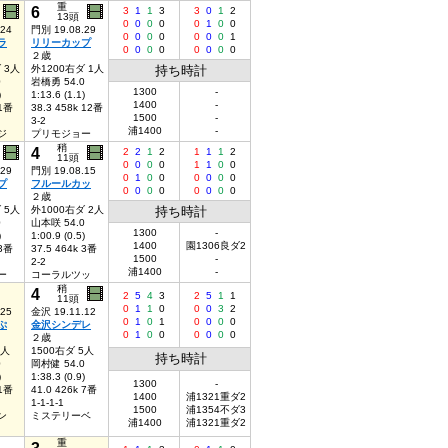
重
6
3
1
1
3
3
0
1
2
13頭
0
0
0
0
0
1
0
0
.24
門別 19.08.29
0
0
0
0
0
0
0
1
ラ
リリーカップ
0
0
0
0
0
0
0
0
２歳
 3人
外1200右ダ 1人
持ち時計
0
岩橋勇 54.0
1300
-
)
1:13.6 (1.1)
1400
-
 1番
38.3 458k 12番
1500
-
3-2
浦1400
-
ジ
プリモジョー
稍
4
2
2
1
2
1
1
1
2
11頭
0
0
0
0
1
1
0
0
.29
門別 19.08.15
0
1
0
0
0
0
0
0
プ
フルールカッ
0
0
0
0
0
0
0
0
２歳
 5人
外1000右ダ 2人
持ち時計
0
山本咲 54.0
1300
-
)
1:00.9 (0.5)
1400
園1306良ダ2
 3番
37.5 464k 3番
1500
-
2-2
浦1400
-
ー
コーラルツッ
稍
4
2
5
4
3
2
5
1
1
11頭
0
1
1
0
0
0
3
2
.25
金沢 19.11.12
0
1
0
1
0
0
0
0
ぷ
金沢シンデレ
0
1
0
0
0
0
0
0
２歳
5人
1500右ダ 5人
持ち時計
0
岡村健 54.0
)
1:38.3 (0.9)
1300
-
 1番
41.0 426k 7番
1400
浦1321重ダ2
1-1-1-1
1500
浦1354不ダ3
ン
ミステリーベ
浦1400
浦1321重ダ2
重
3