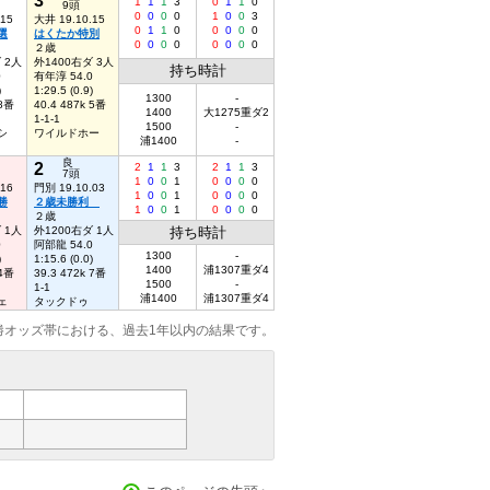
1
1
1
3
0
1
1
0
9頭
0
0
0
0
1
0
0
3
.15
大井 19.10.15
0
1
1
0
0
0
0
0
選
はくたか特別
0
0
0
0
0
0
0
0
２歳
 2人
外1400右ダ 3人
持ち時計
0
有年淳 54.0
)
1:29.5 (0.9)
1300
-
 8番
40.4 487k 5番
1400
大1275重ダ2
1-1-1
1500
-
シ
ワイルドホー
浦1400
-
良
2
2
1
1
3
2
1
1
3
7頭
1
0
0
1
0
0
0
0
.16
門別 19.10.03
1
0
0
1
0
0
0
0
勝
２歳未勝利
1
0
0
1
0
0
0
0
２歳
 1人
外1200右ダ 1人
持ち時計
0
阿部龍 54.0
1300
-
)
1:15.6 (0.0)
1400
浦1307重ダ4
 4番
39.3 472k 7番
1500
-
1-1
浦1400
浦1307重ダ4
ェ
タックドゥ
勝オッズ帯における、過去1年以内の結果です。