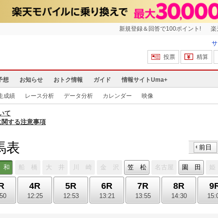
新規登録＆回答で100ポイント!
楽
サ
投票
精算
予想
お知らせ
おトク情報
ガイド
情報サイトUma+
走成績
レース分析
データ分析
カレンダー
映像
いて
に関する注意事項
馬表
前日
 和
船 橋
大 井
川 崎
金 沢
笠 松
名古屋
園 田
姫
R
4R
5R
6R
7R
8R
9
:50
12:25
12:53
13:21
13:55
14:30
15: