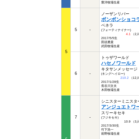
豊洋牧場生産
ノーザンリバー
ボンボンショコ
ベネラ
5
-
(フォーティナイナー)
4.1
（2
2017/5/5生
田頭勇貴
武田牧場生産
5
トゥザワールド
ハセノワールド
キタサンメッセージ
6
-
(キングヘイロー)
210.2
（12
2017/1/28生
長谷川文夫
木田牧場生産
シニスターミニスタ
アンジュエトワ
スリーキセキ
7
-
(フジキセキ)
10.9 （
2017/3/30生
竹下浩一
前野牧場生産