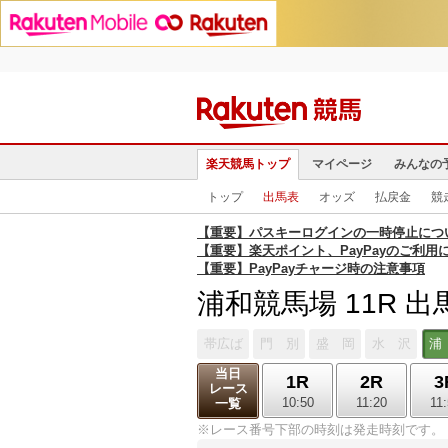
楽天競馬トップ
マイページ
みんなの
トップ
出馬表
オッズ
払戻金
競
【重要】パスキーログインの一時停止につ
【重要】楽天ポイント、PayPayのご利用
【重要】PayPayチャージ時の注意事項
浦和競馬場 11R 出
帯広ば
門 別
盛 岡
水 沢
浦
当日
1R
2R
3
レース
10:50
11:20
11
一覧
※レース番号下部の時刻は発走時刻です。