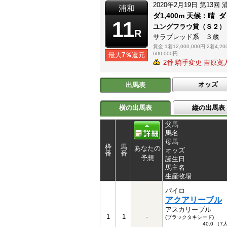
2020年2月19日
第13回
浦和
ダ1,400m
天候：
晴
ダ
11
ユングフラウ賞（Ｓ２）
R
サラブレッド系 ３歳
賞金
1着12,000,000円
2着4,20
600,000円
最大
7％
還元
2番 騎手変更 吉原
オッズ
出馬表
横の出馬表
縦の出馬表
父馬
馬名
母馬
枠
馬
あなたの
オッズ
番
番
予想
誕生日
馬主名
生産牧場
パイロ
アクアリーブル
アスカリーブル
1
1
-
(ブラックタキシード)
40.0 （