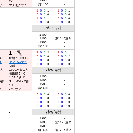
1500
-
2-4
浦1400
-
ワ
マナモクプニ
1
0
0
1
1
0
0
1
0
0
0
0
0
0
0
0
1
0
0
1
0
0
0
0
0
0
0
0
0
0
0
0
-
持ち時計
1300
-
1400
東1245重ダ1
1500
-
浦1400
-
稍
1
2
0
0
3
2
0
0
1
7頭
0
0
0
0
0
0
0
2
.26
船橋 19.09.02
0
0
0
0
0
0
0
0
ド
アマリネデビ
0
0
0
0
0
0
0
0
２歳
1人
1000左ダ 1人
持ち時計
0
張田昂 54.0
1300
-
)
1:01.3 (2.1)
1400
-
 6番
37.0 451k 2番
1500
-
1-1
浦1400
-
イ
バシサン
3
0
0
0
3
0
0
0
3
0
0
0
0
0
0
0
2
0
0
0
0
0
0
0
2
0
0
0
0
0
0
0
-
持ち時計
1300
-
1400
浦1295重ダ1
1500
-
浦1400
浦1295重ダ1