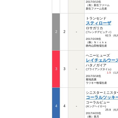
2017/3/13生
（有）新生ファーム
新生ファーム生産
トランセンド
スティローザ
ロサガリカ
2
2
-
(フレンチデピュティ)
62.5 （
2017/2/28生
（株）Ｎｉｃｋｓ
静内山田牧場生産
ヘニーヒューズ
レイチェルウー
ハタノガイア
3
3
-
(ブライアンズタイム)
1.5
（1
2017/3/18生
菊地昌廣
ラツキー牧場生産
シニスターミニスタ
コーラルツッキ
コーラルビュー
4
4
-
(キングヘイロー)
25.9 （
2017/4/23生
（株）皐月