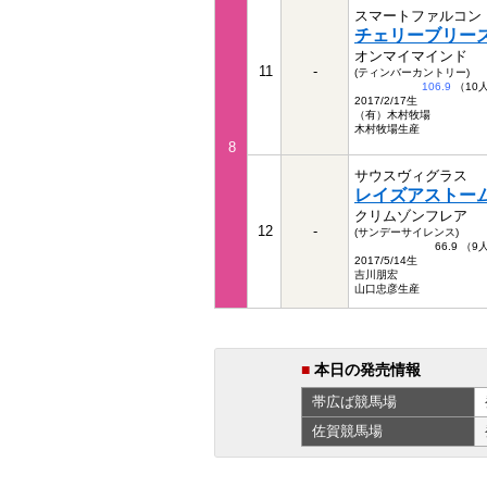
スマートファルコン
チェリーブリー
オンマイマインド
11
-
(ティンバーカントリー)
106.9
（10
2017/2/17生
（有）木村牧場
木村牧場生産
8
サウスヴィグラス
レイズアストー
クリムゾンフレア
12
-
(サンデーサイレンス)
66.9 （
2017/5/14生
吉川朋宏
山口忠彦生産
■
本日の発売情報
帯広ば
競馬場
佐賀
競馬場