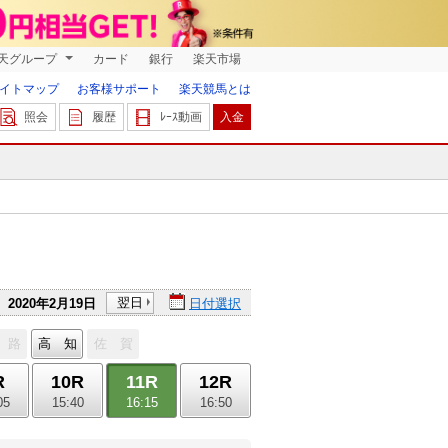
天グループ
カード
銀行
楽天市場
イトマップ
お客様サポート
楽天競馬とは
照会
履歴
ﾚｰｽ動画
入金
翌日
2020年2月19日
日付選択
 路
高 知
佐 賀
R
10R
11R
12R
05
15:40
16:15
16:50