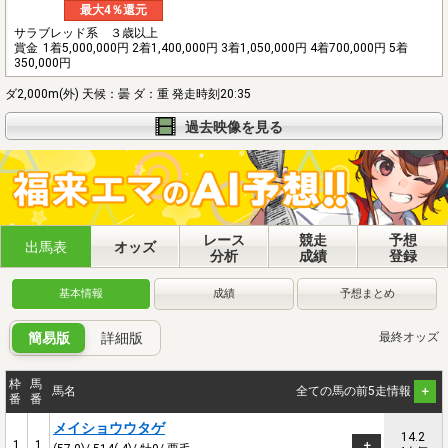
最大4％還元
サラブレッド系 ３歳以上
賞金
1着5,000,000円 2着1,400,000円 3着1,050,000円 4着700,000円 5着
350,000円
ダ2,000m(外) 天候：曇 ダ：重 発走時刻20:35
過去映像を見る
レース
競走
予想
出馬表
オッズ
分析
成績
登録
基本情報
成績
予想まとめ
簡易版
詳細版
最終オッズ
枠
馬
馬名
全ての馬の前5走情報
番
番
メイショウウタゲ
14.2
1
1