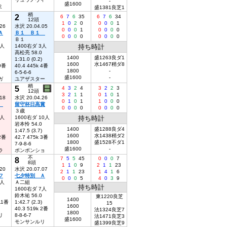
-
盛1600
ミ
盛1381良芝1
稍
2
6
7
6
35
6
7
6
34
12頭
1
0
2
0
0
0
0
1
26
水沢 20.04.05
0
0
0
1
0
0
0
0
Ａ
Ｂ１ Ｂ１
0
0
0
0
0
0
0
0
Ｂ１
6人
1400右ダ 3人
持ち時計
高松亮 58.0
1400
盛1263良ダ1
1:31.0 (0.2)
1600
水1467稍ダ8
 9番
40.4 445k 4番
1800
-
6-5-6-6
盛1600
-
ガ
ユアザスター
稍
5
4
3
2
4
3
2
2
3
12頭
3
2
1
1
0
1
0
1
18
水沢 20.04.26
0
1
0
1
1
0
0
0
歳
留守杯日高賞
0
0
0
0
0
0
0
0
３歳
4人
1600右ダ 10人
持ち時計
岩本怜 54.0
1400
盛1288良ダ4
1:47.5 (3.7)
1600
水1438稍ダ2
 2番
42.7 475k 3番
1800
盛1528不ダ1
7-9-8-6
盛1600
-
ラ
ボンボンショ
不
8
7
5
5
45
0
0
0
7
8頭
1
1
0
9
2
1
1
23
20
水沢 20.07.07
2
1
1
23
1
4
1
6
フ
七夕特別 Ａ
0
0
0
5
4
0
3
9
9人
Ａ二組
持ち時計
1600右ダ 7人
鈴木祐 56.0
東1220良芝
1400
 11番
1:42.7 (2.3)
15
1600
40.3 519k 2番
法1324良芝7
1800
リ
8-8-6-7
法1471良芝3
盛1600
モンサンルリ
盛1399良芝9