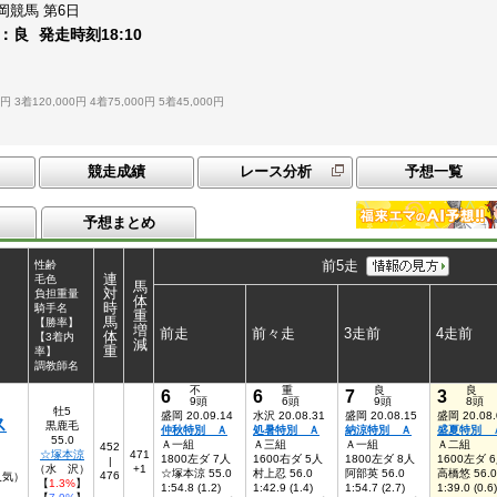
岡競馬
第6日
：
良
発走時刻
18:10
0円
3着120,000円
4着75,000円
5着45,000円
競走成績
レース分析
予想一覧
予想まとめ
前5走
性齢
連
毛色
馬
対
負担重量
体
時
騎手名
重
馬
【勝率】
増
前走
前々走
3走前
4走前
体
【3着内
減
重
率】
調教師名
不
重
良
良
6
6
7
3
9頭
6頭
9頭
8頭
牡5
盛岡 20.09.14
水沢 20.08.31
盛岡 20.08.15
盛岡 20.08.
ス
黒鹿毛
仲秋特別 Ａ
処暑特別 Ａ
納涼特別 Ａ
盛夏特別 
55.0
Ａ一組
Ａ三組
Ａ一組
Ａ二組
452
☆塚本涼
471
1800左ダ 7人
1600右ダ 5人
1800左ダ 8人
1600左ダ 
|
（水 沢）
+1
☆塚本涼 55.0
村上忍 56.0
阿部英 56.0
高橋悠 56.0
476
9人気）
【
1.3%
】
1:54.8 (1.2)
1:42.9 (1.4)
1:54.7 (2.7)
1:39.0 (0.6)