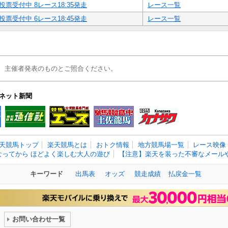
投票受付中 8レース18:35発走
レース一覧
投票受付中 6レース18:45発走
レース一覧
、主催者発表のものとご照合ください。
ネット新聞
天競馬トップ
楽天競馬とは
おトク情報
地方競馬場一覧
レース映像
なってから ほどよく楽しむ大人の遊び
【注意】楽天を装った不審なメールや
キーワード
出馬表
オッズ
競走成績
払戻金一覧
お問い合わせ一覧