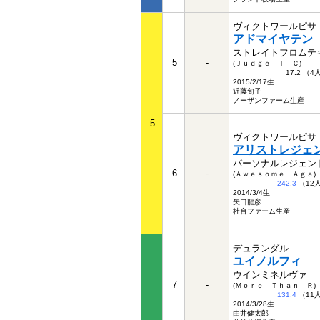
ヴィクトワールピサ
アドマイヤテン
ストレイトフロムテ
5
-
(Ｊｕｄｇｅ Ｔ Ｃ)
17.2 （
2015/2/17生
近藤旬子
ノーザンファーム生産
5
ヴィクトワールピサ
アリストレジェ
パーソナルレジェン
6
-
(Ａｗｅｓｏｍｅ Ａｇａ)
242.3
（12
2014/3/4生
矢口龍彦
社台ファーム生産
デュランダル
ユイノルフィ
ウインミネルヴァ
7
-
(Ｍｏｒｅ Ｔｈａｎ Ｒ)
131.4
（11
2014/3/28生
由井健太郎