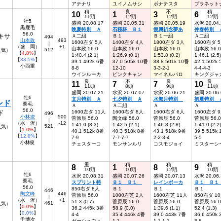
アテナリ
ユイノムサシ
ボナテスタ
プラネット
稍
良
不
稍
10
1
3
6
11頭
12頭
12頭
12頭
牡5
盛岡 20.08.17
盛岡 20.05.31
盛岡 20.05.19
水沢 20.04.
黒鹿毛
晩夏特別 Ａ
石桜杯 Ｂ１
復興祈念夢あ
仲春特別 
56.0
キサ
Ａ二組
Ｂ１
Ｂ１一組
Ａ二組
494
山本政
493
1600左ダ 5人
1400左ダ 4人
1800左ダ 3人
1600右ダ 
|
（盛 岡）
+1
山本政 56.0
山本政 56.0
山本政 56.0
山本政 56.0
512
4人気）
【
4.8%
】
1:40.4 (2.1)
1:26.9 (0.1)
1:53.8 (0.2)
1:46.1 (2.5)
【
33.5%
】
39.1 492k 6番
37.0 505k 10番
38.8 501k 10番
42.1 502k
小西重
8-8
12-10
3-3-2-1
4-4-4-3
ウインルーカ
ピンクキャン
マイネルバロ
キングジャ
良
不
良
良
11
7
7
10
11頭
8頭
9頭
11頭
盛岡 20.07.21
水沢 20.07.07
水沢 20.06.21
盛岡 20.06.
牡6
文月特別 Ａ
七夕特別 Ａ
水無月特別
初夏特別 
ンド
栗毛
Ａ
Ａ二組
Ａ
Ａ
56.0
ド
1600左ダ 11人
1600右ダ 8人
1600右ダ 6人
1600左ダ 
496
小林凌
500
菅原辰 56.0
陶文峰 56.0
菅原辰 56.0
菅原辰 56.0
|
（水 沢）
-12
1:41.0 (3.3)
1:42.5 (2.1)
1:46.8 (2.8)
1:41.0 (2.2)
521
人気）
【
1.0%
】
40.1 512k 8番
40.3 518k 8番
43.1 518k 9番
39.5 515k
【
12.8%
】
7-9
7-7-7-7
2-2-3-4
5-5
小林俊
チェスターコ
モンサンルリ
コスモジョイ
ミスターシ
重
稍
稍
稍
8
1
8
9
10頭
10頭
12頭
10頭
牡6
水沢 20.08.31
盛岡 20.07.26
盛岡 20.07.13
水沢 20.06.
栗毛
スプリント特
Ｂ１ Ｂ１
レインボーカ
Ｂ１ Ｂ
56.0
850右ダ 8人
Ｂ１
Ｂ１
Ｂ１
446
陶文峰
446
菅原辰 56.0
1000左芝 2人
1600左芝 11人
850右ダ 1
|
（水 沢）
+1
51.3 (0.7)
菅原辰 56.0
菅原辰 56.0
菅原辰 56.0
461
人気）
【
0.0%
】
36.2 445k 3番
58.9 (0.0)
1:39.6 (1.1)
52.4 (1.3)
【
0.0%
】
4-4
35.4 446k 4番
39.0 443k 7番
36.6 450k
千博次
ガーシュウィ
1-1
1-1-1-1
8-8