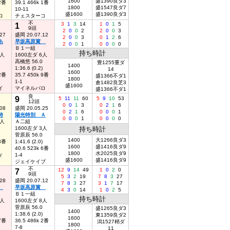
1600
盛1390良ダ3
 2番
39.1 466k 1番
1800
盛1547良ダ7
10-11
盛1600
盛1390良ダ3
ロ
チェスターコ
不
1
3
1
3
14
1
0
1
5
9頭
2
0
0
2
2
0
0
3
27
盛岡 20.07.12
2
0
0
3
0
1
2
6
あ
早坂高原賞
2
0
0
1
0
0
0
0
Ｂ１一組
持ち時計
2人
1600左ダ 6人
高橋悠 56.0
豊1255重ダ
1400
1:36.6 (0.2)
14
1600
 2番
35.7 450k 9番
盛1366不ダ1
1800
1-1
倉1482良芝3
盛1600
イ
マイネルバロ
盛1366不ダ1
良
9
5
11
11
60
5
9
10
53
12頭
0
0
1
3
0
2
1
6
08
盛岡 20.05.25
0
2
1
6
0
0
0
1
特
陽光特別 Ａ
0
0
0
1
0
0
0
0
6人
Ａ二組
1600左ダ 3人
持ち時計
菅原辰 56.0
1400
大1266良ダ3
 3番
1:41.6 (2.0)
1600
盛1416良ダ9
40.6 523k 6番
1800
水2025良ダ9
ィ
1-4
盛1600
盛1416良ダ9
ジェイケイブ
不
7
12
9
14
49
1
0
2
0
9頭
5
3
2
19
7
8
3
27
28
盛岡 20.07.12
7
8
3
27
3
1
7
17
１
早坂高原賞
4
3
0
14
1
0
2
5
Ｂ１一組
持ち時計
9人
1600左ダ 8人
菅原辰 56.0
盛1265良ダ3
1400
1:38.6 (2.0)
東1359良ダ2
1600
 7番
36.5 486k 2番
潟1527稍ダ
1800
7-8
11