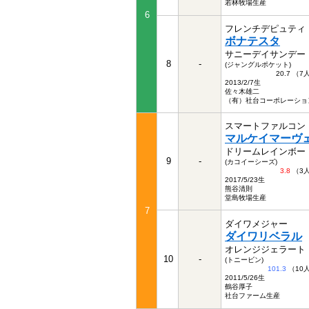
若林牧場生産
6
フレンチデピュティ
ボナテスタ
サニーデイサンデー
8
-
(ジャングルポケット)
20.7 （
2013/2/7生
佐々木雄二
（有）社台コーポレーショ
スマートファルコン
マルケイマーヴ
ドリームレインボー
9
-
(カコイーシーズ)
3.8
（3
2017/5/23生
熊谷清則
堂島牧場生産
7
ダイワメジャー
ダイワリベラル
オレンジジェラート
10
-
(トニービン)
101.3
（10
2011/5/26生
鶴谷厚子
社台ファーム生産