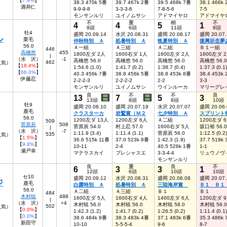
【
7.9%
】
38.3 470k 5番
39.7 467k 2番
39.5 468k 7番
38.1 466k
酒井仁
9-9-9-8
3-3-3-6
7-8-5-6
7-5
モンサンルリ
ユイノムサシ
アドマイヤロ
アドマイヤ
不
重
稍
不
4
4
5
1
9頭
6頭
11頭
8頭
牡4
盛岡 20.09.14
水沢 20.08.31
盛岡 20.08.17
盛岡 20.07.
ル
栗毛
仲秋特別 Ａ
処暑特別 Ａ
晩夏特別 Ａ
復興祈念夢
56.0
Ａ一組
Ａ三組
Ａ二組
Ｂ１一組
446
高橋悠
455
1800左ダ 2人
1600右ダ 1人
1600左ダ 2人
1600左ダ 
|
（水 沢）
-1
高橋悠 56.0
高橋悠 56.0
高橋悠 56.0
高橋悠 56.0
462
人気）
【
18.4%
】
1:54.6 (1.0)
1:41.7 (0.2)
1:38.7 (0.4)
1:37.3 (0.1)
【
66.0%
】
40.3 456k 7番
38.8 456k 5番
38.8 453k 8番
38.4 453k
伊藤忍
2-2-2-3
2-2-2-2
2-2
3-3
モンサンルリ
ユイノムサシ
ウインルーカ
マリーグレ
良
不
不
良
13
7
5
3
13頭
8頭
8頭
10頭
牡9
盛岡 20.08.10
盛岡 20.07.19
水沢 20.07.07
盛岡 20.06.
鹿毛
クラスターカ
岩鷲賞（Ｍ２
七夕特別 Ａ
スプリント
56.0
1200左ダ 13人
1200左ダ 6人
Ａ二組
1200左ダ 
509
菅原辰
508
菅原辰 54.0
村上忍 57.0
1600右ダ 5人
坂口裕 56.0
|
（水 沢）
-7
1:11.9 (3.4)
1:11.4 (1.1)
菅原辰 56.0
1:12.5 (0.2)
535
8人気）
【
1.5%
】
36.6 515k 11番
37.0 523k 8番
1:42.3 (1.9)
37.7 519k
【
9.8%
】
10-11
2-4
40.5 526k 1番
1-1
瀬戸幸
マテラスカイ
プレシャスエ
3-3-4-4
リュウノヴ
モンサンルリ
良
重
良
不
6
3
3
1
12頭
6頭
10頭
10頭
セ10
盛岡 20.09.12
水沢 20.08.31
盛岡 20.08.08
盛岡 20.07.
ジ
鹿毛
白露特別 Ａ
処暑特別 Ａ
三陸海岸賞
Ｂ１ Ｂ
56.0
Ａ二組
Ａ三組
Ｂ１
Ｂ１
484
木村暁
488
1600左ダ 5人
1600右ダ 4人
1400左ダ 6人
1200左ダ 
|
（水 沢）
+4
木村暁 56.0
木村暁 56.0
木村暁 58.0
木村暁 56.0
502
5人気）
【
0.0%
】
1:42.3 (1.2)
1:41.7 (0.2)
1:26.5 (0.2)
1:11.4 (0.1)
【
0.0%
】
38.6 484k 8番
38.3 483k 4番
37.1 483k 6番
35.3 486k
新田守
10-10
5-5-5-4
9-6
8-7