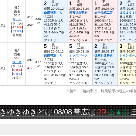
良
良
不
稍
2
1
1
2
12頭
8頭
12頭
11頭
牡5
盛岡 20.09.12
水沢 20.08.24
盛岡 20.08.09
盛岡 20.07.
栗毛
白露特別 Ａ
復興祈念夢あ
岩手伝統工芸
２０２０Ｊ
56.0
Ａ二組
Ｂ１一組
Ｂ１一組
Ｂ１三組
417
村上忍
446
1600左ダ 1人
1600右ダ 1人
1600左ダ 2人
1600左ダ 
|
（水 沢）
+2
村上忍 56.0
村上忍 56.0
村上忍 56.0
村上忍 56.0
452
人気）
【
47.6%
】
1:41.6 (0.5)
1:43.3 (0.2)
1:37.9 (0.1)
1:38.1 (0.5)
【
73.8%
】
38.7 444k 7番
41.0 445k 3番
37.2 442k 2番
38.1 444k
菅原勲
4-5
4-4-3-2
8-5
2-1
アテナリ
ニシノゲンキ
アドマイヤコ
ハニーコー
良
稍
不
稍
5
5
2
3
12頭
12頭
8頭
12頭
牝4
盛岡 20.09.12
盛岡 20.08.10
盛岡 20.07.27
盛岡 20.07.
鹿毛
白露特別 Ａ
オッズパーク
復興祈念夢あ
レインボー
54.0
Ａ二組
Ｂ１
Ｂ１一組
Ｂ１
397
坂口裕
417
1600左ダ 3人
1700左芝 4人
1600左ダ 5人
1600左芝 
|
（水 沢）
-2
☆塚本涼 53.0
☆塚本涼 55.0
☆塚本涼 53.0
☆塚本涼 53
417
6人気）
【
0.0%
】
1:42.3 (1.2)
1:47.0 (0.8)
1:37.4 (0.1)
1:38.6 (0.1)
【
0.0%
】
40.3 419k 12番
37.8 407k 7番
38.7 413k 6番
37.8 415k
板垣吉
3-3
2-2-2-1
2-2
2-2-2-2
アテナリ
ニシノゲンセ
ウインアライ
ロンリーウ
※勝率・3着内率は、騎乗騎手の現在の単
きゆきどけ
08/08
帯広ば
2R
△▲◎
三連単