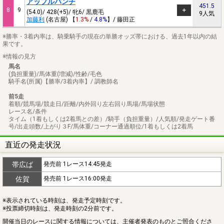
アップルパンチ
451.5
8
9
(54.0)/ 428(+5)/ 牝6/ 黒鹿毛
9人気
加藤利
(名古屋) 【
1.3%
/
4.8%
】/ 藤田正
※勝率・3着内率は、騎乗騎手の現在の単勝オッズ帯における、過去1年以内の結
果です。
※情報の見方
馬名
(負担重量)/馬体重(増減)/性齢/毛色
騎手名(所属)【勝率/3着内率】/ 調教師名
前5走
着順/競馬場/競走日/距離/内外回り左右回り馬場/馬場状態
レース名/条件
タイム（1着もしくは2着馬との差）/騎手（負担重量）/人気順/発走ゲート番
号/出走頭数/上がり３F/馬体重/コーナー通過順位/1着もしくは2着馬
直近の発走状況
帯広ば
発売前 1レース14:45発走
佐賀
発売前 1レース16:00発走
※表示されている時刻は、発走予定時刻です。
※投票締切時刻は、発走時刻の2分前です。
開催当日のレースに関する情報については、主催者発表のものとご照合くださ