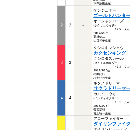
本寺政則生産
ケンジュオー
ゴールドハンタ
オーシャンローズ
2
2
-
(ホクリュウイチ)
19.5 （7
2017/5/3生
高橋健二
山口和子生産
クシロキンショウ
カクセンキング
クシロタスカール
3
3
-
(タイトルホルダー)
42.3 （9
2012/5/10生
松井紀行
松井紀行生産
キタノドリーマー
サクラドリーマ
カムイユウキ
4
4
-
(インディボクサー)
10.1 （5
2016/4/25生
曽我部裕
村上昭一生産
アローファイター
ダイリンファイ
ダイリンビューティ