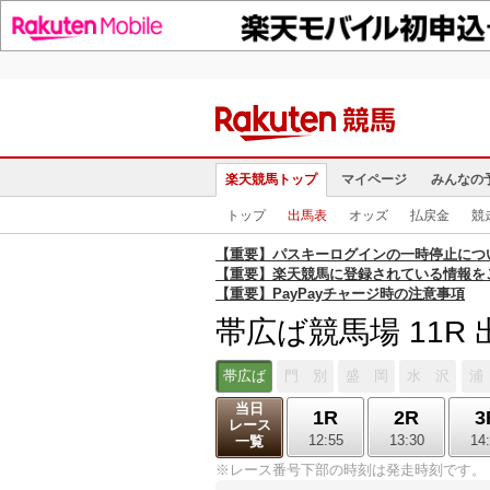
楽天競馬トップ
マイページ
みんなの
トップ
出馬表
オッズ
払戻金
競
【重要】パスキーログインの一時停止につ
【重要】楽天競馬に登録されている情報を
【重要】PayPayチャージ時の注意事項
帯広ば競馬場 11R
帯広ば
門 別
盛 岡
水 沢
浦
当日
1R
2R
3
レース
12:55
13:30
14
一覧
※レース番号下部の時刻は発走時刻です。