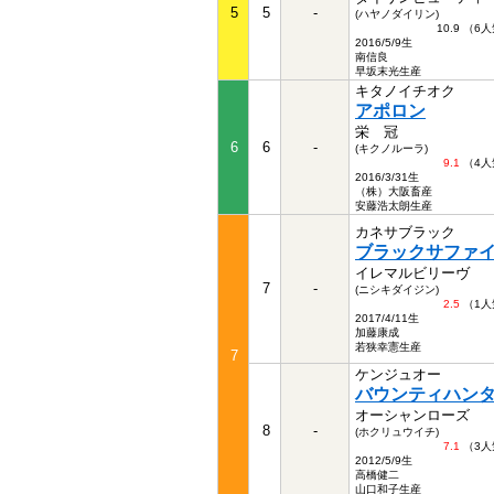
5
5
-
(ハヤノダイリン)
10.9 （6
2016/5/9生
南信良
早坂末光生産
キタノイチオク
アポロン
栄 冠
6
6
-
(キクノルーラ)
9.1
（4人
2016/3/31生
（株）大阪畜産
安藤浩太朗生産
カネサブラック
ブラックサファ
イレマルビリーヴ
7
-
(ニシキダイジン)
2.5
（1人
2017/4/11生
加藤康成
若狭幸憲生産
7
ケンジュオー
バウンティハン
オーシャンローズ
8
-
(ホクリュウイチ)
7.1
（3人
2012/5/9生
高橋健二
山口和子生産