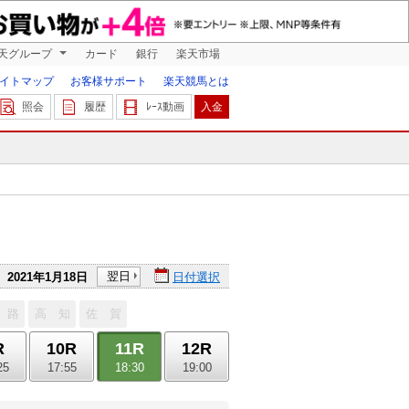
天グループ
カード
銀行
楽天市場
イトマップ
お客様サポート
楽天競馬とは
照会
履歴
ﾚｰｽ動画
入金
翌日
2021年1月18日
日付選択
 路
高 知
佐 賀
R
10R
11R
12R
25
17:55
18:30
19:00