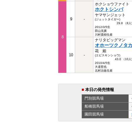
ホクショウファイト
ホクトシンバ
ヤマサンジェット
9
-
(ジェットタイガー)
29.8 （8
2012/3/5生
田山克廣
川村貴樹生産
8
ナリタビッグマン
オホーツクノタ
花 姫
10
-
(エビスキンショウ)
43.0 （10
2010/4/5生
大道哲也
北村治嘉生産
■
本日の発売情報
門別
競馬場
船橋
競馬場
園田
競馬場