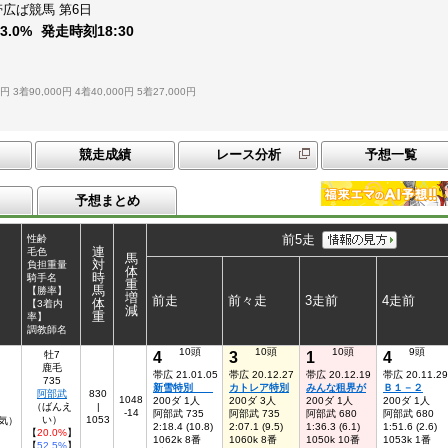
帯広ば競馬
第6日
：
3.0%
発走時刻
18:30
0円
3着90,000円
4着40,000円
5着27,000円
競走成績
レース分析
予想一覧
予想まとめ
前5走
性齢
連
毛色
馬
対
負担重量
体
時
騎手名
重
馬
【勝率】
増
前走
前々走
3走前
4走前
体
【3着内
減
重
率】
調教師名
10頭
10頭
10頭
9頭
4
3
1
4
牡7
鹿毛
帯広 21.01.05
帯広 20.12.27
帯広 20.12.19
帯広 20.11.29
735
新雪特別
カトレア特別
みんな租界が
Ｂ１－２
阿部武
830
1048
200ダ 1人
200ダ 3人
200ダ 1人
200ダ 1人
（ばんえ
|
-14
阿部武 735
阿部武 735
阿部武 680
阿部武 680
い）
1053
気）
2:18.4 (10.8)
2:07.1 (9.5)
1:36.3 (6.1)
1:51.6 (2.6)
【
20.0%
】
1062k 8番
1060k 8番
1050k 10番
1053k 1番
【
52.5%
】