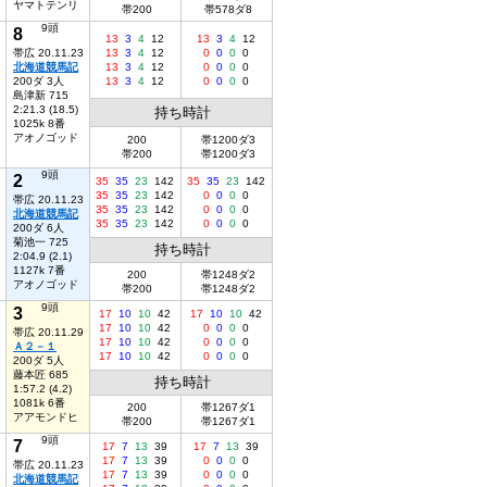
ヤマトテンリ
帯200
帯578ダ8
9頭
8
13
3
4
12
13
3
4
12
帯広 20.11.23
13
3
4
12
0
0
0
0
北海道競馬記
13
3
4
12
0
0
0
0
200ダ 3人
13
3
4
12
0
0
0
0
島津新 715
2:21.3 (18.5)
持ち時計
1025k 8番
アオノゴッド
200
帯1200ダ3
帯200
帯1200ダ3
9頭
2
35
35
23
142
35
35
23
142
35
35
23
142
0
0
0
0
帯広 20.11.23
35
35
23
142
0
0
0
0
北海道競馬記
35
35
23
142
0
0
0
0
200ダ 6人
菊池一 725
持ち時計
2:04.9 (2.1)
1127k 7番
200
帯1248ダ2
アオノゴッド
帯200
帯1248ダ2
9頭
3
17
10
10
42
17
10
10
42
17
10
10
42
0
0
0
0
帯広 20.11.29
17
10
10
42
0
0
0
0
Ａ２－１
17
10
10
42
0
0
0
0
200ダ 5人
藤本匠 685
持ち時計
1:57.2 (4.2)
1081k 6番
200
帯1267ダ1
アアモンドヒ
帯200
帯1267ダ1
9頭
7
17
7
13
39
17
7
13
39
17
7
13
39
0
0
0
0
帯広 20.11.23
17
7
13
39
0
0
0
0
北海道競馬記