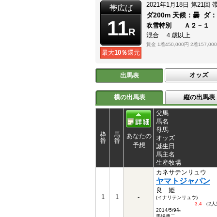
2021年1月18日
第21回
帯広ば
ダ200m
天候：
曇
ダ
11
吹雪特別 Ａ２－１
R
混合 ４歳以上
賞金
1着450,000円
2着157,00
最大
10％
還元
オッズ
出馬表
横の出馬表
縦の出馬表
父馬
馬名
母馬
枠
馬
あなたの
オッズ
番
番
予想
誕生日
馬主名
生産牧場
カネサテンリュウ
ヤマトジャパン
良 姫
1
1
-
(イナリテンリュウ)
3.4
（2人
2014/5/9生
馬場勇二