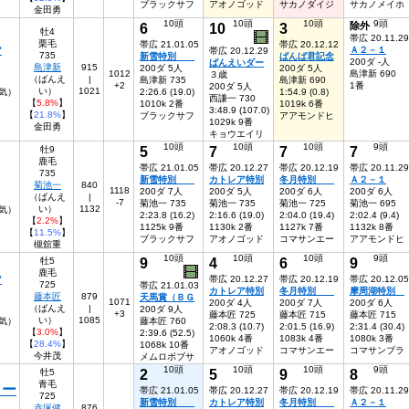
ブラックサフ
アオノゴッド
サカノダイジ
サカノメイホ
金田勇
10頭
10頭
10頭
9頭
6
10
3
除外
牡4
帯広 20.11.29
栗毛
帯広 21.01.05
帯広 20.12.12
ー
Ａ２－１
帯広 20.12.29
735
新雪特別
ばんば君記念
200ダ -人
ばんえいダー
島津新
915
200ダ 5人
200ダ 5人
1012
島津新 690
３歳
（ばんえ
|
島津新 735
島津新 690
+2
1番
200ダ 5人
い）
1021
人気）
2:26.6 (19.0)
1:54.9 (0.8)
西謙一 730
【
5.8%
】
1010k 2番
1019k 6番
3:48.9 (107.0)
【
21.8%
】
ブラックサフ
アアモンドヒ
1029k 9番
金田勇
キョウエイリ
10頭
10頭
10頭
9頭
5
7
7
7
牡9
鹿毛
帯広 21.01.05
帯広 20.12.27
帯広 20.12.19
帯広 20.11.29
735
新雪特別
カトレア特別
冬月特別
Ａ２－１
菊池一
840
1118
200ダ 7人
200ダ 5人
200ダ 6人
200ダ 6人
（ばんえ
|
-7
菊池一 735
菊池一 735
菊池一 725
菊池一 695
い）
1132
人気）
2:23.8 (16.2)
2:16.6 (19.0)
2:04.0 (19.4)
2:02.4 (9.4)
【
2.2%
】
1125k 9番
1130k 2番
1127k 7番
1132k 8番
【
11.5%
】
ブラックサフ
アオノゴッド
コマサンエー
アアモンドヒ
槻舘重
10頭
10頭
10頭
9頭
9
4
6
9
牡5
鹿毛
ー
帯広 20.12.27
帯広 20.12.19
帯広 20.12.05
725
帯広 21.01.03
カトレア特別
冬月特別
摩周湖特別
藤本匠
879
天馬賞（ＢＧ
1071
200ダ 4人
200ダ 7人
200ダ 6人
（ばんえ
|
200ダ 9人
+3
藤本匠 725
藤本匠 715
藤本匠 715
い）
1085
人気）
藤本匠 760
2:08.3 (10.7)
2:01.5 (16.9)
2:31.4 (30.4)
【
3.0%
】
2:39.6 (52.5)
1060k 4番
1083k 4番
1080k 3番
【
28.4%
】
1068k 10番
アオノゴッド
コマサンエー
コマサンブラ
今井茂
メムロボブサ
10頭
10頭
10頭
9頭
2
5
9
8
牡5
青毛
ター
帯広 21.01.05
帯広 20.12.27
帯広 20.12.19
帯広 20.11.29
725
新雪特別
カトレア特別
冬月特別
Ａ２－１
赤塚健
876