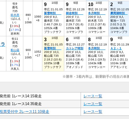
10頭
9頭
10頭
9頭
9
9
10
2
牡9
鹿毛
帯広 21.01.05
帯広 20.12.26
帯広 20.12.19
帯広 20.12.05
735
新雪特別
師走特別
冬月特別
摩周湖特別
鈴木恵
890
1060
200ダ 8人
200ダ 7人
200ダ 3人
200ダ 9人
（ばんえ
|
+8
藤本匠 735
藤本匠 735
鈴木恵 725
菊池一 725
い）
1096
人気）
2:46.7 (39.1)
2:29.7 (31.6)
2:22.2 (37.6)
2:02.5 (1.5)
【
2.9%
】
1052k 4番
1050k 6番
1060k 2番
1049k 8番
【
17.9%
】
ブラックサフ
コマサンブラ
コマサンエー
コマサンブラ
岩本利
10頭
10頭
10頭
9頭
3
6
8
9
牡11
鹿毛
カラ
帯広 21.01.05
帯広 20.12.27
帯広 20.12.19
帯広 20.11.29
735
新雪特別
カトレア特別
冬月特別
Ａ２－１
船山蔵
900
1052
200ダ 10人
200ダ 10人
200ダ 10人
200ダ 9人
（ばんえ
|
+17
船山蔵 735
船山蔵 735
船山蔵 725
船山蔵 695
い）
1095
人気）
2:18.2 (10.6)
2:16.0 (18.4)
2:04.1 (19.5)
2:24.1 (31.1)
【
1.3%
】
1035k 10番
1038k 5番
1043k 9番
1024k 10番
【
6.7%
】
ブラックサフ
アオノゴッド
コマサンエー
アアモンドヒ
大友人
※勝率・3着内率は、騎乗騎手の現在の単
発売前 1レース14:15発走
レース一覧
発売前 1レース14:35発走
レース一覧
投票受付中 2レース11:10発走
レース一覧