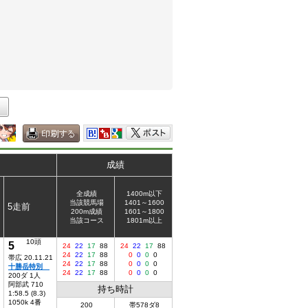
成績
全成績
1400m以下
当該競馬場
1401～1600
5走前
200m成績
1601～1800
当該コース
1801m以上
10頭
5
24
22
17
88
24
22
17
88
24
22
17
88
0
0
0
0
帯広 20.11.21
24
22
17
88
0
0
0
0
十勝岳特別
24
22
17
88
0
0
0
0
200ダ 1人
阿部武 710
持ち時計
1:58.5 (8.3)
1050k 4番
200
帯578ダ8