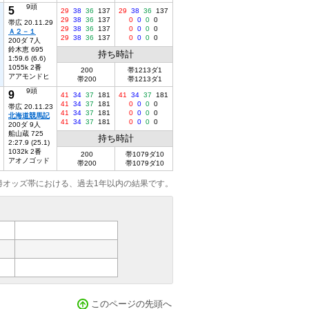
9頭
5
29
38
36
137
29
38
36
137
29
38
36
137
0
0
0
0
帯広 20.11.29
29
38
36
137
0
0
0
0
Ａ２－１
29
38
36
137
0
0
0
0
200ダ 7人
鈴木恵 695
持ち時計
1:59.6 (6.6)
1055k 2番
200
帯1213ダ1
アアモンドヒ
帯200
帯1213ダ1
9頭
9
41
34
37
181
41
34
37
181
41
34
37
181
0
0
0
0
帯広 20.11.23
41
34
37
181
0
0
0
0
北海道競馬記
41
34
37
181
0
0
0
0
200ダ 9人
船山蔵 725
持ち時計
2:27.9 (25.1)
1032k 2番
200
帯1079ダ10
アオノゴッド
帯200
帯1079ダ10
勝オッズ帯における、過去1年以内の結果です。
このページの先頭へ