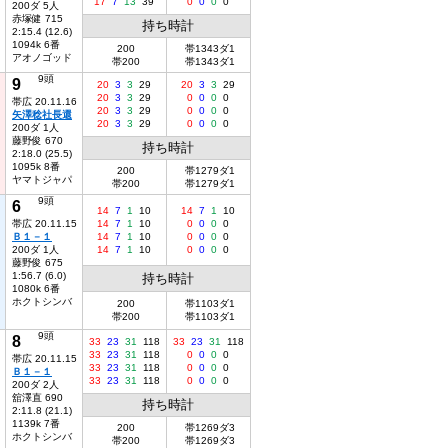
17
7
13
39
0
0
0
0
200ダ 5人
赤塚健 715
持ち時計
2:15.4 (12.6)
1094k 6番
200
帯1343ダ1
アオノゴッド
帯200
帯1343ダ1
9頭
9
20
3
3
29
20
3
3
29
20
3
3
29
0
0
0
0
帯広 20.11.16
20
3
3
29
0
0
0
0
矢澤稔社長還
20
3
3
29
0
0
0
0
200ダ 1人
藤野俊 670
持ち時計
2:18.0 (25.5)
1095k 8番
200
帯1279ダ1
ヤマトジャパ
帯200
帯1279ダ1
9頭
6
14
7
1
10
14
7
1
10
帯広 20.11.15
14
7
1
10
0
0
0
0
Ｂ１－１
14
7
1
10
0
0
0
0
200ダ 1人
14
7
1
10
0
0
0
0
藤野俊 675
1:56.7 (6.0)
持ち時計
1080k 6番
ホクトシンバ
200
帯1103ダ1
帯200
帯1103ダ1
9頭
8
33
23
31
118
33
23
31
118
33
23
31
118
0
0
0
0
帯広 20.11.15
33
23
31
118
0
0
0
0
Ｂ１－１
33
23
31
118
0
0
0
0
200ダ 2人
舘澤直 690
持ち時計
2:11.8 (21.1)
1139k 7番
200
帯1269ダ3
ホクトシンバ
帯200
帯1269ダ3