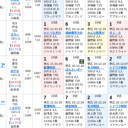
1100
200ダ 3人
200ダ 8人
200ダ 8人
200ダ 8人
（ばんえ
|
+18
赤塚健 725
赤塚健 725
赤塚健 715
赤塚健 685
い）
1104
人気）
2:13.8 (6.2)
2:15.3 (17.7)
2:04.9 (20.3)
2:11.5 (18.5)
【
5.6%
】
1082k 1番
1101k 9番
1093k 3番
1097k 4番
【
22.7%
】
ブラックサフ
アオノゴッド
コマサンエー
アアモンドヒ
小林長
10頭
10頭
10頭
8頭
1
6
3
1
牡5
芦毛
帯広 21.01.02
帯広 20.12.28
帯広 20.12.19
帯広 20.11.30
725
かとうなぎの
姉妹都市大分
みんな租界が
Ｂ１－３
渡来心
949
1104
200ダ 4人
200ダ 1人
200ダ 2人
200ダ 1人
（ばんえ
|
+12
藤野俊 690
藤野俊 680
藤野俊 670
藤野俊 670
い）
1100
気）
1:55.1 (4.4)
2:08.9 (10.1)
1:43.4 (7.1)
1:56.4 (1.4)
【
4.6%
】
1092k 2番
1092k 6番
1091k 4番
1086k 3番
【
30.5%
】
ジャスミンガ
ジャスミンガ
ヤマトジャパ
ホクトウォー
服部義
10頭
10頭
10頭
8頭
1
6
5
2
牡4
鹿毛
帯広 21.01.05
帯広 20.12.19
帯広 20.12.07
イア
帯広 20.12.29
730
新雪特別
冬月特別
トドワラ特別
ばんえいダー
藤野俊
939
200ダ 2人
200ダ 4人
200ダ 1人
1097
３歳
（ばんえ
|
藤野俊 730
藤野俊 710
藤野俊 695
+11
200ダ 8人
い）
1087
気）
2:07.6 (6.2)
2:00.3 (15.7)
2:09.0 (9.5)
藤野俊 730
【
38.5%
】
1086k 3番
1080k 6番
1087k 7番
2:26.9 (25.0)
【
69.2%
】
ダイリンファ
コマサンエー
コマサンエー
1082k 7番
松井浩
キョウエイリ
10頭
9頭
10頭
8頭
7
7
2
4
牡9
栗毛
ター
帯広 21.01.05
帯広 20.12.26
帯広 20.12.19
帯広 20.12.07
730
新雪特別
師走特別
冬月特別
トドワラ特別
☆金田利
838
1143
200ダ 4人
200ダ 4人
200ダ 5人
200ダ 4人
（ばんえ
|
+10
舘澤直 740
藤野俊 740
村上章 720
鈴木恵 720
い）
1180
気）
2:31.7 (24.1)
2:12.9 (14.8)
1:48.7 (4.1)
2:22.9 (23.4)
【
7.1%
】
1133k 5番
1153k 8番
1152k 1番
1147k 8番
【
33.5%
】
ブラックサフ
コマサンブラ
コマサンエー
コマサンエー
金田勇