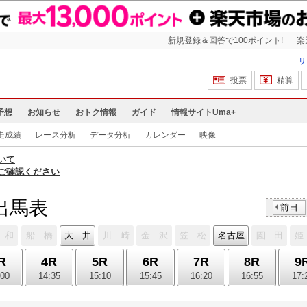
新規登録＆回答で100ポイント!
楽
サ
投票
精算
予想
お知らせ
おトク情報
ガイド
情報サイトUma+
走成績
レース分析
データ分析
カレンダー
映像
いて
ご確認ください
 出馬表
前日
 和
船 橋
大 井
川 崎
金 沢
笠 松
名古屋
園 田
姫
R
4R
5R
6R
7R
8R
9
:00
14:35
15:10
15:45
16:20
16:55
17: