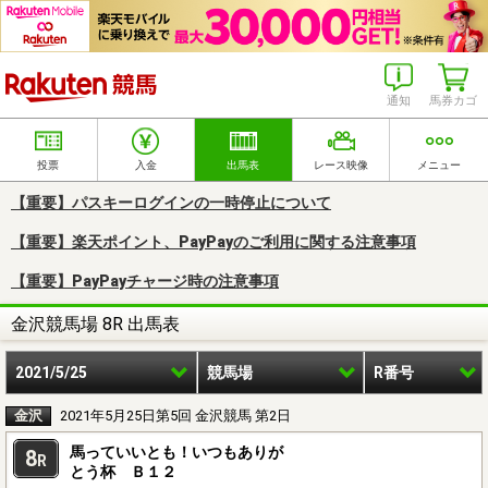
楽天競馬
通知
馬券カゴ
投票
入金
出馬表
レース映像
メニュー
【重要】パスキーログインの一時停止について
【重要】楽天ポイント、PayPayのご利用に関する注意事項
【重要】PayPayチャージ時の注意事項
金沢競馬場 8R 出馬表
2021/5/25
競馬場
R番号
金沢
2021年5月25日第5回 金沢競馬 第2日
馬っていいとも！いつもありが
8
R
とう杯 Ｂ１２