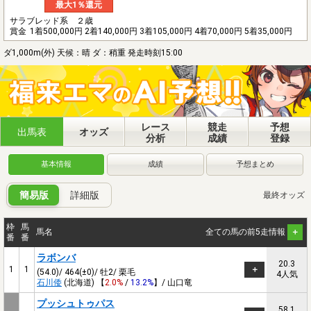
最大1％還元
サラブレッド系 ２歳
賞金
1着500,000円 2着140,000円 3着105,000円 4着70,000円 5着35,000円
ダ1,000m(外) 天候：晴 ダ：稍重 発走時刻15:00
レース
競走
予想
出馬表
オッズ
分析
成績
登録
基本情報
成績
予想まとめ
簡易版
詳細版
最終オッズ
枠
馬
馬名
全ての馬の前5走情報
番
番
ラボンバ
20.3
1
1
(54.0)/ 464(±0)/ 牡2/ 栗毛
4人気
石川倭
(北海道) 【
2.0%
/
13.2%
】/ 山口竜
プッシュトゥパス
58.1