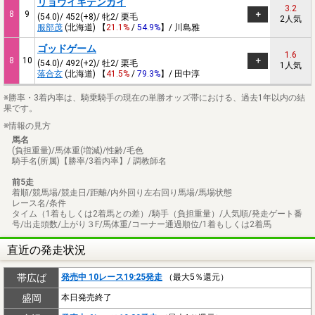
リョウイキテンカイ
3.2
8
9
(54.0)/ 452(+8)/ 牝2/ 栗毛
2人気
服部茂
(北海道) 【
21.1%
/
54.9%
】/ 川島雅
ゴッドゲーム
1.6
8
10
(54.0)/ 492(+2)/ 牡2/ 栗毛
1人気
落合玄
(北海道) 【
41.5%
/
79.3%
】/ 田中淳
※勝率・3着内率は、騎乗騎手の現在の単勝オッズ帯における、過去1年以内の結
果です。
※情報の見方
馬名
(負担重量)/馬体重(増減)/性齢/毛色
騎手名(所属)【勝率/3着内率】/ 調教師名
前5走
着順/競馬場/競走日/距離/内外回り左右回り馬場/馬場状態
レース名/条件
タイム（1着もしくは2着馬との差）/騎手（負担重量）/人気順/発走ゲート番
号/出走頭数/上がり３F/馬体重/コーナー通過順位/1着もしくは2着馬
直近の発走状況
帯広ば
発売中 10レース19:25発走
（最大5％還元）
盛岡
本日発売終了