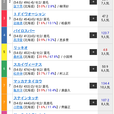
2
2
(54.0)/ 496(-4)/ 牡2/ 鹿毛
7人気
坂下秀
(北海道) 【
0.0%
/
2.8%
】/ 柳澤好
トドイワオーシャン
47.2
3
3
(54.0)/ 454(±0)/ 牝2/ 栗毛
5人気
岩橋勇
(北海道) 【
1.6%
/
13.1%
】/ 桧森邦
パイロスパー
123.7
4
4
(54.0)/ 412(±0)/ 牡2/ 鹿毛
9人気
黒澤愛
(北海道) 【
0.9%
/
9.2%
】/ 恵多豊
リッキオ
4.8
5
5
(54.0)/ 452(+4)/ 牡2/ 栗毛
3人気
桑村真
(北海道) 【
20.9%
/
67.8%
】/ 小国博
スカイヴィーナス
50.9
6
6
(54.0)/ 476(+4)/ 牝2/ 鹿毛
6人気
松井伸
(北海道) 【
0.7%
/
7.4%
】/ 村上正
マッカナタイヨウ
134.4
7
7
(54.0)/ 432(-2)/ 牡2/ 栗毛
10人気
亀井洋
(北海道) 【
0.9%
/
10.4%
】/ 廣森久
ステインタッチ
107.2
7
8
(54.0)/ 444(±0)/ 牝2/ 黒鹿毛
8人気
小野楓
(北海道) 【
1.6%
/
11.4%
】/ 齊藤正