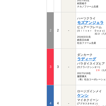
2017/3/2生
村田裕子
ナカノファーム生産
ハーツクライ
モズアンジェラ
ピュアーフレーム
2
2
-
(Ｓｉｌｖｅｒ Ｄｅｐｕ)
32.3 （
2016/2/21生
錦見日出雄
社台ファーム生産
ダンカーク
ラディーグ
パラダイスイズヒア
3
3
-
(サクラバクシンオー)
2.6
（1
2017/1/19生
服部康夫
（有）社台コーポレーショ
ロージズインメイ
ケンシ
マイネクイーン
4
4
-
(アグネスタキオン)