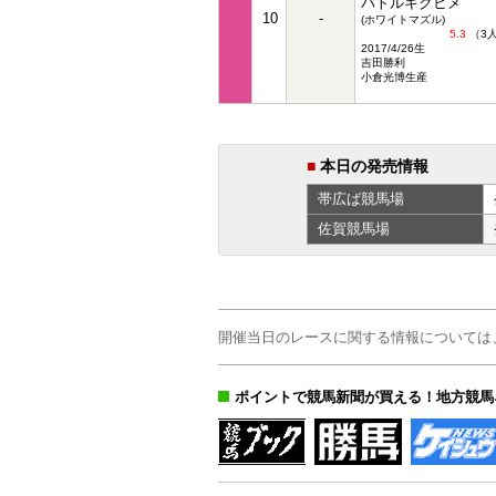
バトルキクヒメ
10
-
(ホワイトマズル)
5.3
（3
2017/4/26生
吉田勝利
小倉光博生産
■
本日の発売情報
帯広ば
競馬場
佐賀
競馬場
開催当日のレースに関する情報については
ポイントで競馬新聞が買える！地方競馬