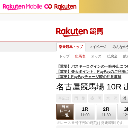
楽天競馬トップ
マイページ
みんなの
トップ
出馬表
オッズ
払戻金
競
【重要】パスキーログインの一時停止につ
【重要】楽天ポイント、PayPayのご利用
【重要】PayPayチャージ時の注意事項
名古屋競馬場 10R
帯広ば
門 別
盛 岡
水 沢
浦
当日
1R
2R
3
レース
11:00
11:30
12
一覧
※レース番号下部の時刻は発走時刻です。