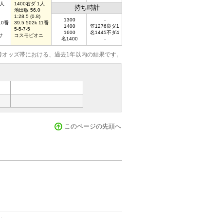
2人
1400右ダ 1人
持ち時計
池田敏 56.0
1:28.5 (0.8)
1300
-
 10番
39.5 502k 11番
1400
笠1276良ダ1
5-5-7-5
1600
名1445不ダ4
サ
コスモピオニ
名1400
-
勝オッズ帯における、過去1年以内の結果です。
このページの先頭へ