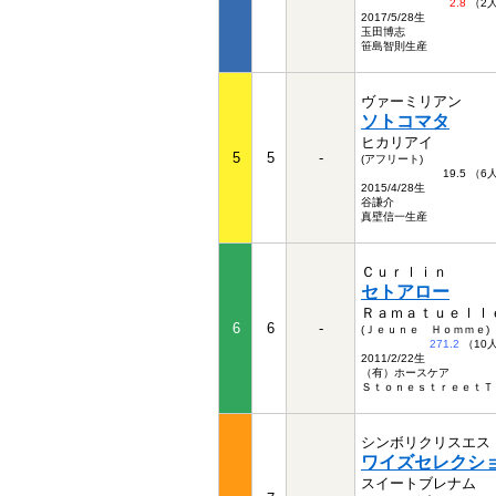
2.8
（2
2017/5/28生
玉田博志
笹島智則生産
ヴァーミリアン
ソトコマタ
ヒカリアイ
5
5
-
(アフリート)
19.5 （
2015/4/28生
谷謙介
真壁信一生産
Ｃｕｒｌｉｎ
セトアロー
Ｒａｍａｔｕｅｌｌ
6
6
-
(Ｊｅｕｎｅ Ｈｏｍｍｅ)
271.2
（10
2011/2/22生
（有）ホースケア
ＳｔｏｎｅｓｔｒｅｅｔＴ
シンボリクリスエス
ワイズセレクシ
スイートブレナム