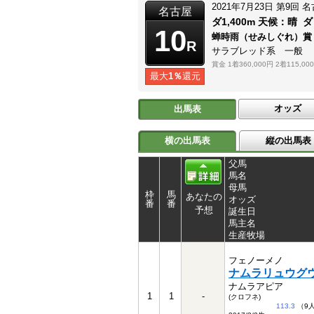
2021年7月23日
第9回
名
名古屋
ダ1,400m
天候：
晴
ダ
10
蝉時雨（せみしぐれ）
R
サラブレッド系 一般
賞金
1着360,000円
2着115,00
最大
1％
還元
オッズ
出馬表
横の出馬表
縦の出馬表
父馬
馬名
母馬
枠
馬
あなたの
オッズ
番
番
予想
誕生日
馬主名
生産牧場
フェノーメノ
ナムラリュウグ
ナムラアピア
1
1
-
(クロフネ)
113.3
（9