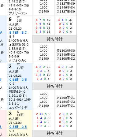
1:48.2 (3.5)
1400
名1327重ダ9
 3番
41.8 443k 2番
1600
名1446不ダ4
9-9-9-10
名1400
名1327重ダ9
アナザーエン
不
9
4
7
5
49
4
5
5
37
9頭
4
6
5
41
0
2
0
6
名古屋
3
5
5
35
0
0
0
2
21.05.20
3
4
5
33
0
0
0
4
が
Ｂ７組 Ｂ７
Ｂ７
持ち時計
6人
1400右ダ 6人
.0
▲浅野皓 51.0
1300
-
1:32.8 (3.7)
1400
笠1303稍ダ5
 4番
40.4 435k 7番
1600
名1440重ダ2
9-9-9-9
名1400
名1308重ダ2
カ
タツオウカケ
不
2
4
3
2
22
4
3
1
19
10頭
3
3
1
6
0
0
1
3
名古屋
3
3
0
10
0
0
0
0
21.05.21
3
3
0
5
0
0
0
0
４
Ｃ５組 Ｃ５
Ｃ５
持ち時計
2人
1400右ダ 4人
岡部誠 54.0
1300
-
1:29.1 (0.3)
1400
名1290不ダ1
 4番
39.2 461k 10番
1600
名1454良ダ3
1-1-1-1
名1400
名1290不ダ1
ン
エッグベネデ
良
3
2
11
5
9
2
9
5
2
11頭
1
4
3
3
0
2
0
5
名古屋
2
4
4
2
0
0
0
2
21.04.09
1
2
3
2
0
0
0
0
５
Ｃ５組 Ｃ５
Ｃ５
持ち時計
4人
1400右ダ 4人