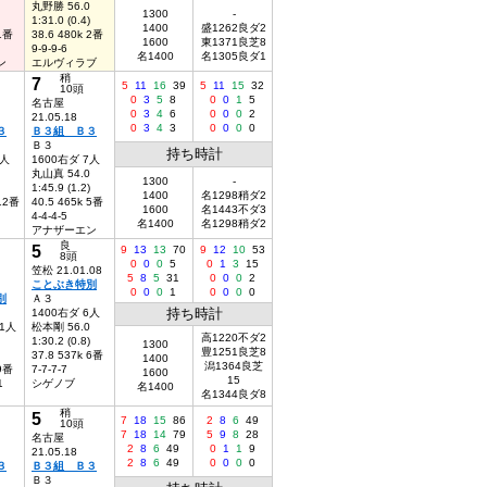
丸野勝 56.0
1300
-
1:31.0 (0.4)
1400
盛1262良ダ2
 1番
38.6 480k 2番
1600
東1371良芝8
9-9-9-6
名1400
名1305良ダ1
ン
エルヴィラブ
稍
7
5
11
16
39
5
11
15
32
10頭
0
3
5
8
0
0
1
5
名古屋
0
3
4
6
0
0
0
2
21.05.18
0
3
4
3
0
0
0
0
３
Ｂ３組 Ｂ３
Ｂ３
持ち時計
8人
1600右ダ 7人
丸山真 54.0
1300
-
1:45.9 (1.2)
1400
名1298稍ダ2
 12番
40.5 465k 5番
1600
名1443不ダ3
4-4-4-5
名1400
名1298稍ダ2
アナザーエン
良
5
9
13
13
70
9
12
10
53
8頭
0
0
0
5
0
1
3
15
笠松 21.01.08
5
8
5
31
0
0
0
2
ことぶき特別
0
0
0
1
0
0
0
0
別
Ａ３
持ち時計
1400右ダ 6人
11人
松本剛 56.0
高1220不ダ2
1:30.2 (0.8)
1300
豊1251良芝8
37.8 537k 6番
1400
潟1364良芝
 9番
7-7-7-7
1600
15
1
シゲノブ
名1400
名1344良ダ8
稍
5
7
18
15
86
2
8
6
49
10頭
7
18
14
79
5
9
8
28
名古屋
2
8
6
49
0
1
1
9
21.05.18
2
8
6
49
0
0
0
0
３
Ｂ３組 Ｂ３
Ｂ３