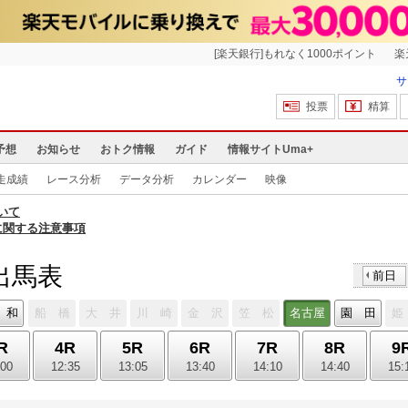
[楽天銀行]もれなく1000ポイント
楽
サ
投票
精算
予想
お知らせ
おトク情報
ガイド
情報サイトUma+
走成績
レース分析
データ分析
カレンダー
映像
いて
に関する注意事項
 出馬表
前日
 和
船 橋
大 井
川 崎
金 沢
笠 松
名古屋
園 田
姫
R
4R
5R
6R
7R
8R
9
:00
12:35
13:05
13:40
14:10
14:40
15: