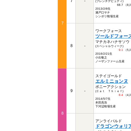
7
-
(フレンチデピュティ)
68.7 （
2013/2/8生
瀬戸口サチ
シンボリ牧場生産
7
ワークフォース
ツールドフォー
マチカネハナサソウ
8
-
(スペシャルウィーク)
9.1
（5
2016/2/21生
小出敬之
ノーザンファーム生産
ステイゴールド
エルミニョンヌ
ボニーアクション
9
-
(Ｃａｔ Ｔｈｉｅｆ)
8.4
（4
2014/5/7生
本田高浩
下河辺牧場生産
8
アンライバルド
ドラゴンウォリ