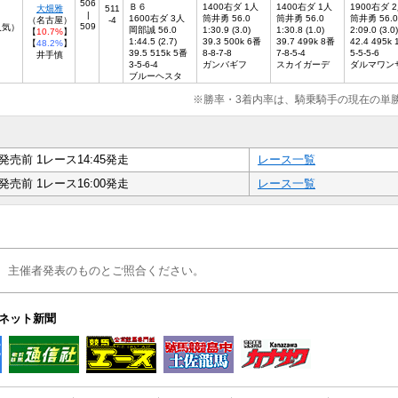
506
Ｂ６
1400右ダ 1人
1400右ダ 1人
1900右ダ 
大畑雅
511
|
1600右ダ 3人
筒井勇 56.0
筒井勇 56.0
筒井勇 56.0
（名古屋）
-4
509
人気）
岡部誠 56.0
1:30.9 (3.0)
1:30.8 (1.0)
2:09.0 (3.0)
【
10.7%
】
1:44.5 (2.7)
39.3 500k 6番
39.7 499k 8番
42.4 495k
【
48.2%
】
39.5 515k 5番
8-8-7-8
7-8-5-4
5-5-5-6
井手慎
3-5-6-4
ガンバギフ
スカイガーデ
ダルマワン
ブルーヘスタ
※勝率・3着内率は、騎乗騎手の現在の単
発売前 1レース14:45発走
レース一覧
発売前 1レース16:00発走
レース一覧
、主催者発表のものとご照合ください。
ネット新聞