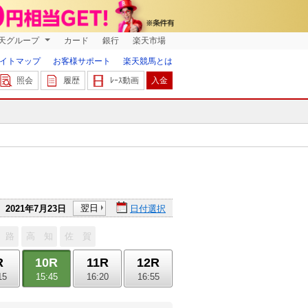
天グループ
カード
銀行
楽天市場
イトマップ
お客様サポート
楽天競馬とは
照会
履歴
ﾚｰｽ動画
入金
翌日
2021年7月23日
日付選択
 路
高 知
佐 賀
R
10R
11R
12R
15
15:45
16:20
16:55