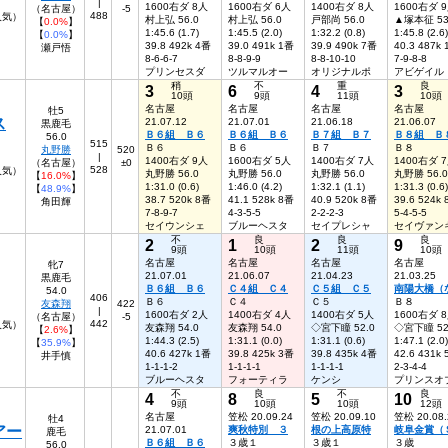
|
1600右ダ 8人
1600右ダ 6人
1400右ダ 8人
1600右ダ 
（名古屋）
-5
488
8人気）
村上弘 56.0
村上弘 56.0
戸部尚 56.0
▲塚本征 53
【
0.0%
】
1:45.6 (1.7)
1:45.5 (2.0)
1:32.2 (0.8)
1:45.8 (2.6)
【
0.0%
】
39.8 492k 4番
39.0 491k 1番
39.9 490k 7番
40.3 487k
瀬戸悟
8-6-6-7
8-8-9-9
8-8-10-10
7-9-8-8
プリンセスダ
ツルマルオー
オリジナルポ
アビゲイル
稍
不
重
良
3
6
4
3
10頭
9頭
11頭
10頭
名古屋
名古屋
名古屋
名古屋
牡5
ス
21.07.12
21.07.01
21.06.18
21.06.07
黒鹿毛
Ｂ６組 Ｂ６
Ｂ６組 Ｂ６
Ｂ７組 Ｂ７
Ｂ８組 Ｂ
56.0
515
Ｂ６
Ｂ６
Ｂ７
Ｂ８
丸野勝
520
|
1400右ダ 9人
1600右ダ 5人
1400右ダ 7人
1400右ダ 
（名古屋）
±0
528
人気）
丸野勝 56.0
丸野勝 56.0
丸野勝 56.0
丸野勝 56.0
【
16.0%
】
1:31.0 (0.6)
1:46.0 (4.2)
1:32.1 (1.1)
1:31.3 (0.6)
【
48.9%
】
38.7 520k 8番
41.1 528k 8番
40.9 520k 8番
39.6 524k
角田輝
7-8-9-7
4-3-5-5
2-2-2-3
5-4-5-5
セイウンシェ
ブルーヘスタ
セイプレシャ
セイヴァン
不
良
良
良
2
1
2
9
9頭
10頭
11頭
10頭
名古屋
名古屋
名古屋
名古屋
牝7
21.07.01
21.06.07
21.04.23
21.03.25
黒鹿毛
Ｂ６組 Ｂ６
Ｃ４組 Ｃ４
Ｃ５組 Ｃ５
南陽大橋（
54.0
406
Ｂ６
Ｃ４
Ｃ５
Ｂ８
友森翔
422
|
1600右ダ 2人
1400右ダ 4人
1400右ダ 5人
1600右ダ 
（名古屋）
-5
442
人気）
友森翔 54.0
友森翔 54.0
◇宮下瞳 52.0
◇宮下瞳 52
【
2.6%
】
1:44.3 (2.5)
1:31.1 (0.0)
1:31.1 (0.6)
1:47.1 (2.0)
【
35.9%
】
40.6 427k 1番
39.8 425k 3番
39.8 435k 4番
42.6 431k
井手慎
1-1-1-2
1-1-1-1
1-1-1-1
2-3-4-4
ブルーヘスタ
フォーティラ
ケンシ
プリンスオ
不
良
不
良
4
8
5
10
9頭
10頭
10頭
12頭
名古屋
笠松 20.09.24
笠松 20.09.10
笠松 20.08.
牡4
アー
21.07.01
爽秋特別 ３
根の上高原特
岐阜金賞（
鹿毛
Ｂ６組 Ｂ６
３歳１
３歳１
３歳
56.0