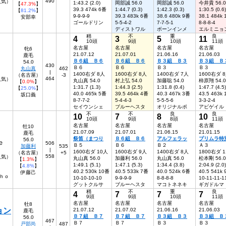
490
人気）
1:43.2 (2.0)
岡部誠 56.0
岡部誠 56.0
今井貴 56.0
【
47.3%
】
39.3 474k 6番
1:44.7 (0.3)
1:42.3 (0.3)
1:30.5 (0.6)
【
81.2%
】
9-9-9-9
39.3 483k 6番
38.6 480k 9番
38.1 484k
安部幸
ゴールドリン
5-5-4-2
7-7-5-1
8-8-8-4
ディストワル
ボーンインメ
エルミニョ
稍
不
重
良
4
3
5
11
10頭
9頭
10頭
11頭
名古屋
名古屋
名古屋
名古屋
牝6
21.07.12
21.07.01
21.06.16
21.06.03
鹿毛
Ｂ６組 Ｂ６
Ｂ６組 Ｂ６
Ｂ３組 Ｂ３
Ｂ３組 Ｂ
54.0
430
Ｂ６
Ｂ６
Ｂ３
Ｂ３
丸山真
462
|
1400右ダ 8人
1600右ダ 8人
1400右ダ 7人
1600右ダ 
（名古屋）
-3
464
6人気）
丸山真 54.0
村上弘 54.0
加藤聡 54.0
柿原翔 54.0
【
0.0%
】
1:31.7 (1.3)
1:44.3 (2.5)
1:31.8 (0.4)
1:47.7 (4.5)
【
25.0%
】
40.0 465k 5番
39.5 464k 4番
40.3 467k 3番
43.5 463k
坂口義
8-7-7-2
5-4-4-3
5-5-5-6
3-3-2-4
セイウンシェ
ブルーヘスタ
オリジナルポ
アビゲイル
不
不
良
良
10
7
8
10
10頭
9頭
8頭
11頭
名古屋
名古屋
名古屋
名古屋
牡10
21.07.09
21.07.01
21.06.15
21.01.15
鹿毛
祭笛（まつり
Ｂ６組 Ｂ６
アルフェラッ
プリムラ特
56.0
ｅ
506
Ｂ５
Ｂ６
Ｂ２
Ａ３
加藤利
535
|
1600右ダ 10人
1600右ダ 9人
1400右ダ 8人
1800右ダ 
（名古屋）
+5
558
人気）
丸山真 56.0
加藤利 56.0
丸山真 56.0
松本剛 56.0
【
1.3%
】
1:49.1 (5.1)
1:47.1 (5.3)
1:34.4 (3.8)
2:04.9 (2.0)
【
4.8%
】
40.2 530k 10番
40.5 533k 7番
40.0 524k 6番
40.5 541k
伊藤己
ｈｏ
10-10-10-10
9-9-9-9
8-8-8-8
10-11-11-1
グットクルサ
ブルーヘスタ
マコトネネキ
ギガドルマ
稍
不
重
良
4
7
7
7
9頭
9頭
10頭
11頭
名古屋
名古屋
名古屋
名古屋
牡8
ョン
21.07.12
21.07.02
21.06.16
21.06.03
鹿毛
Ｂ７組 Ｂ７
Ｂ７組 Ｂ７
Ｂ３組 Ｂ３
Ｂ３組 Ｂ
56.0
467
Ｂ７
Ｂ７
Ｂ３
Ｂ３
戸部尚
487