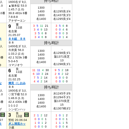
持ち時計
9人
1600右ダ 9人
.0
▲塚本征 53.0
1300
-
1:45.7 (1.0)
1400
名1295良ダ4
 10番
39.8 481k 8番
1600
名1437良ダ3
7-8-8-8
名1400
名1295良ダ4
アナザーエン
重
9
3
5
11
21
3
5
6
8
11頭
3
4
9
13
0
0
4
6
名古屋
3
5
6
8
0
0
0
3
21.05.07
3
4
6
8
0
0
1
4
８
Ｂ８組 Ｂ８
持ち時計
Ｂ８
7人
1400右ダ 3人
-
今井貴 56.0
1300
名1298良ダ1
1:33.2 (2.4)
1400
阪1371良芝
 8番
42.1 523k 3番
1600
13
5-3-4-5
名1400
名1298良ダ1
キ
コマジオウ
良
6
11
11
4
30
9
5
2
18
11頭
6
10
3
24
2
6
2
12
名古屋
7
5
2
14
0
0
0
0
21.02.25
4
4
2
14
0
0
0
0
な
潮見（しおみ
持ち時計
Ｂ８
8人
1600右ダ 3人
水1245不ダ6
.0
◇宮下瞳 52.0
1300
水1294不ダ1
1:46.6 (1.3)
1400
阪1370良芝
 5番
42.4 430k 3番
1600
15
1-1-1-2
名1400
名1307稍ダ2
ブ
シンゼンハッ
良
3
2
1
2
12
1
0
1
2
12頭
0
0
0
1
0
0
0
1
27
笠松 20.06.04
1
0
1
2
1
1
1
5
Ｓ
ぎふ清流カッ
0
0
0
0
0
0
0
4
３歳