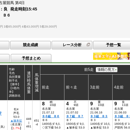
古屋競馬
第4日
：
良
発走時刻
15:45
賞 Ｂ６
0円
3着65,000円
4着43,000円
5着29,000円
競走成績
レース分析
予想一覧
予想まとめ
前5走
性齢
連
毛色
馬
対
負担重量
体
時
騎手名
重
馬
【勝率】
増
前走
前々走
3走前
4走前
体
【3着内
減
重
率】
調教師名
稍
不
重
良
8
4
9
9
10頭
9頭
10頭
11頭
名古屋
名古屋
名古屋
名古屋
牡4
ウ
21.07.12
21.07.02
21.06.16
21.06.03
芦毛
Ｂ６組 Ｂ６
Ｂ７組 Ｂ７
Ｂ３組 Ｂ３
Ｂ３組 Ｂ
53.0
446
Ｂ６
Ｂ７
Ｂ３
Ｂ３
▲塚本征
451
|
1400右ダ 6人
1600右ダ 9人
1400右ダ 10人
1600右ダ 
（名古屋）
-4
461
人気）
◇宮下瞳 54.0
▲塚本征 53.0
▲塚本征 53.0
戸部尚 56.0
【
1.7%
】