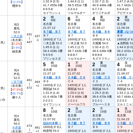
1:32.9 (2.5)
1:44.6 (1.1)
1:32.7 (1.3)
1:47.2 (4.0)
【
12.6%
】
41.7 455k 9番
39.5 451k 7番
40.9 446k 4番
41.7 442k
櫻井今
6-5-5-8
3-3-3-2
6-7-7-9
6-6-9-10
セイウンシェ
ツルマルオー
オリジナルポ
アビゲイル
稍
不
重
重
2
6
4
2
9頭
9頭
9頭
9頭
名古屋
名古屋
名古屋
名古屋
牝5
21.07.12
21.07.02
21.06.17
21.06.04
鹿毛
Ｂ７組 Ｂ７
Ｂ７組 Ｂ７
Ｂ６組 Ｂ６
夏霞（なつ
52.0
431
Ｂ７
Ｂ７
Ｂ６
Ｂ６
◇木之葵
437
|
1600右ダ 7人
1600右ダ 5人
1400右ダ 4人
1600右ダ 
（名古屋）
-1
447
7人気）
◇木之葵 52.0
◇木之葵 52.0
大畑雅 54.0
▲浅野皓 51
【
0.2%
】
1:45.0 (1.1)
1:45.2 (1.7)
1:32.4 (1.7)
1:44.0 (0.0)
【
9.9%
】
39.4 438k 3番
38.7 433k 3番
39.6 438k 8番
39.2 431k
錦見勇
5-5-5-6
9-9-8-7
9-9-9-8
8-8-6-3
プリンセスダ
ツルマルオー
モズラフラン
ユウアメリ
稍
不
重
良
5
1
2
4
10頭
10頭
10頭
10頭
名古屋
名古屋
名古屋
名古屋
牝4
21.07.12
21.07.02
21.06.18
21.06.07
芦毛
Ｂ６組 Ｂ６
Ｃ４組 Ｃ４
Ｃ３組 Ｃ３
Ｃ４組 Ｃ
52.0
461
Ｂ６
Ｃ４
Ｃ３
Ｃ４
◇宮下瞳
464
|
1400右ダ 2人
1400右ダ 1人
1400右ダ 3人
1400右ダ 
（名古屋）
+1
472
人気）
岡部誠 54.0
岡部誠 54.0
岡部誠 54.0
岡部誠 54.0
【
47.6%
】
1:31.8 (1.4)
1:29.0 (1.6)
1:29.2 (0.8)
1:32.2 (1.1)
【
66.7%
】
41.6 463k 7番
37.8 468k 1番
39.6 470k 9番
40.7 464k
藤ケ人
ン白
2-2-2-1
1-1-1-1
2-1-1-1
2-2-2-2
セイウンシェ
ドーベルフラ
ブルーヘスタ
エルミニョ
不
良
不
良
8
2
2
1
10頭
11頭
10頭
11頭
名古屋
名古屋
名古屋
名古屋
牡4
21.07.02
21.06.07
21.05.21
21.04.23
鹿毛
ほおのき杯（
Ｂ７組 Ｂ７
Ｂ９組 Ｂ９
Ｃ５組 Ｃ
56.0
474
1600右ダ 8人
Ｂ７
Ｂ９
Ｃ５
今井貴
481
|
柿原翔 55.0
1600右ダ 1人
1600右ダ 2人
1400右ダ 
（名古屋）
+7