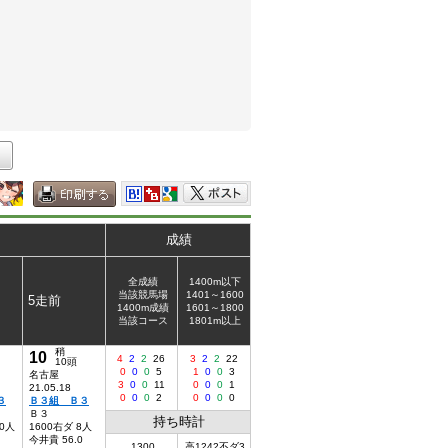
成績
全成績
1400m以下
当該競馬場
1401～1600
5走前
1400m成績
1601～1800
当該コース
1801m以上
稍
10
4
2
2
26
3
2
2
22
10頭
0
0
0
5
1
0
0
3
名古屋
3
0
0
11
0
0
0
1
21.05.18
0
0
0
2
0
0
0
0
３
Ｂ３組 Ｂ３
Ｂ３
持ち時計
10人
1600右ダ 8人
今井貴 56.0
1300
高1242不ダ3