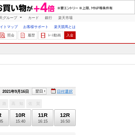
天グループ
カード
銀行
楽天市場
イトマップ
お客様サポート
楽天競馬とは
照会
履歴
ﾚｰｽ動画
入金
翌日
2021年9月16日
日付選択
 路
高 知
佐 賀
R
10R
11R
12R
05
15:40
16:15
16:50