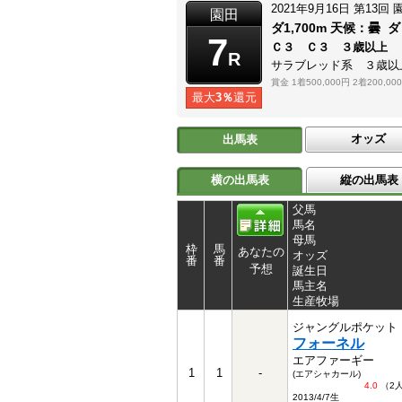
2021年9月16日
第13回
園田
ダ1,700m
天候：
曇
ダ
7
Ｃ３ Ｃ３ ３歳以上
R
サラブレッド系 ３歳以
賞金
1着500,000円
2着200,00
最大
3％
還元
オッズ
出馬表
横の出馬表
縦の出馬表
父馬
馬名
母馬
枠
馬
あなたの
オッズ
番
番
予想
誕生日
馬主名
生産牧場
ジャングルポケット
フォーネル
エアファーギー
1
1
-
(エアシャカール)
4.0
（2
2013/4/7生