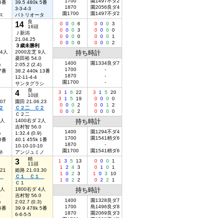
1700
園1497不ダ2
 6番
39.5 480k 5番
1870
園2056良ダ4
3-3-4-3
園1700
園1497不ダ2
ス
パトリオータ
良
14
0
0
0
6
0
0
0
3
16頭
0
0
0
3
0
0
0
0
Ｊ新潟
0
0
0
0
0
0
0
1
21.04.25
0
0
0
0
0
0
0
2
３歳未勝利
14人
2000左芝 9人
持ち時計
0
菱田裕 54.0
1400
園1334良ダ7
)
2:05.2 (2.4)
1700
-
 7番
38.2 440k 13番
1870
-
12-11-4-4
園1700
-
サンタグラシ
良
4
3
1
6
22
3
1
5
20
10頭
3
1
5
19
0
0
0
0
.07
園田 21.06.23
0
0
0
2
0
0
1
2
２
Ｃ２二 Ｃ２
0
0
0
2
0
0
0
0
Ｃ２二
3人
1400右ダ 2人
持ち時計
0
吉村智 56.0
1400
園1294不ダ4
)
1:32.4 (0.9)
1700
園1541稍ダ6
 8番
40.1 455k 1番
1870
-
10-10-10-10
園1700
園1541稍ダ6
ネ
アンジュミノ
稍
3
1
3
5
13
0
0
0
1
11頭
1
2
4
3
0
1
0
1
.21
姫路 21.03.30
1
0
2
3
1
0
3
10
１
Ｃ１ Ｃ１
1
0
2
2
0
2
2
1
Ｃ１
4人
1800右ダ 4人
持ち時計
0
吉村智 56.0
1400
園1328良ダ7
)
2:02.7 (0.3)
1700
島1496良ダ8
 5番
39.9 478k 5番
1870
園2069良ダ3
6-6-5-5