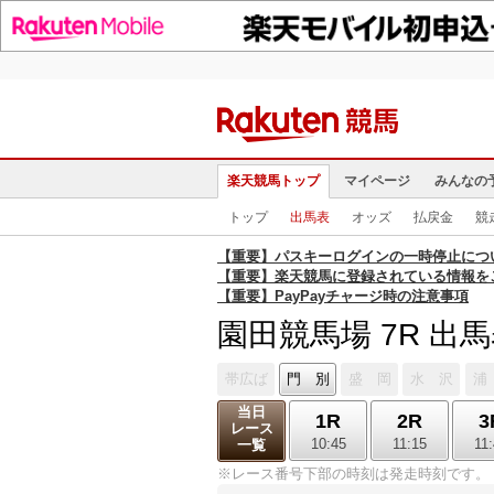
楽天競馬トップ
マイページ
みんなの
トップ
出馬表
オッズ
払戻金
競
【重要】パスキーログインの一時停止につ
【重要】楽天競馬に登録されている情報を
【重要】PayPayチャージ時の注意事項
園田競馬場 7R 出
帯広ば
門 別
盛 岡
水 沢
浦
当日
1R
2R
3
レース
10:45
11:15
11
一覧
※レース番号下部の時刻は発走時刻です。