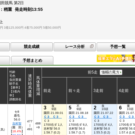
園田競馬
第2日
：
稍重
発走時刻
13:55
上
0円
3着125,000円
4着75,000円
5着50,000円
競走成績
レース分析
予想一覧
予想まとめ
前5走
性齢
連
毛色
馬
対
負担重量
体
時
騎手名
重
馬
【勝率】
増
前走
前々走
3走前
4走前
体
【3着内
減
重
率】
調教師名
良
不
良
重
3
5
2
6
9頭
9頭
10頭
10頭
セ8
園田 21.09.01
園田 21.08.18
園田 21.07.22
園田 21.07
鹿毛
Ｃ３ Ｃ３
Ｃ３ Ｃ３
Ｃ３ Ｃ３
Ｃ３ Ｃ
56.0
Ｃ３
Ｃ３
Ｃ３
Ｃ３
477
吉村智
488
1700右ダ 1人
1700右ダ 6人
1700右ダ 4人
1700右ダ 
|
（園 田）
+9
吉村智 56.0
吉村智 56.0
吉村智 56.0
吉村智 56.
491
人気）
【
16.4%
】
1:58.7 (0.2)
1:58.7 (1.7)
1:55.5 (0.2)
1:57.4 (1.8