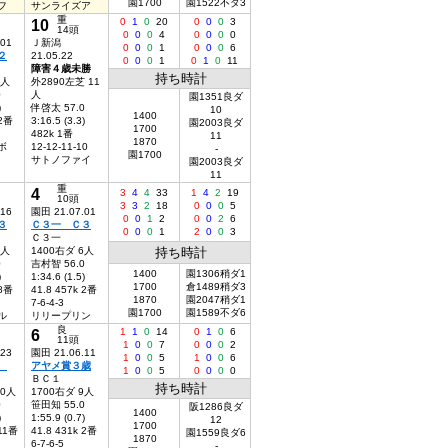
園1700
園1522不ダ3
フ
サンライズア
重
10
0
1
0
20
0
0
0
3
14頭
0
0
0
4
0
0
0
0
.01
Ｊ新潟
0
0
0
1
0
0
0
6
２
21.05.22
0
0
0
1
0
1
0
11
障害４歳未勝
持ち時計
6人
外2890左芝 11
0
人
園1351良ダ
)
伴啓太 57.0
10
1400
 2番
3:16.5 (3.3)
園2003良ダ
1700
482k 1番
11
1870
ボ
12-12-11-10
-
園1700
サトノファイ
園2003良ダ
11
重
4
3
4
4
33
1
4
2
19
10頭
3
3
2
18
0
0
0
5
.16
園田 21.07.01
0
0
1
2
0
0
2
6
３
Ｃ３一 Ｃ３
0
0
0
1
2
0
0
3
Ｃ３一
4人
1400右ダ 6人
持ち時計
0
吉村智 56.0
1400
園1306稍ダ1
)
1:34.6 (1.5)
1700
倉1489稍ダ3
 8番
41.8 457k 2番
1870
園2047稍ダ1
7-6-4-3
園1700
園1589不ダ6
ル
リリープリン
良
6
1
1
0
14
0
1
0
6
11頭
1
0
0
7
0
0
0
2
.23
園田 21.06.11
1
0
0
5
1
0
0
6
Ｂ
アヤメ賞３歳
1
0
0
5
0
0
0
0
ＢＣ１
持ち時計
10人
1700右ダ 9人
0
笹田知 55.0
阪1286良ダ
1400
)
1:55.9 (0.7)
12
1700
 11番
41.8 431k 2番
園1559良ダ6
1870
6-7-6-5
-