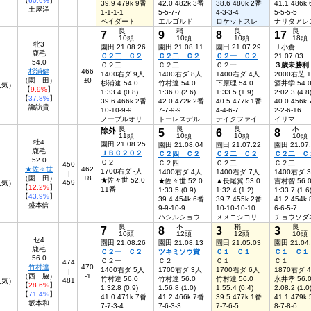
【
60.6%
】
39.9 479k 9番
42.0 482k 3番
38.6 480k 2番
41.1 486k
土屋洋
1-1-1-1
5-5-7-7
4-3-3-4
5-5-5-5
ペイダート
エルゴルド
ロケットスレ
ナリタアレ
良
稍
良
良
7
9
8
17
10頭
10頭
10頭
18頭
牝3
園田 21.08.26
園田 21.08.11
園田 21.07.29
Ｊ小倉
鹿毛
Ｃ２二 Ｃ２
Ｃ２二 Ｃ２
Ｃ２一 Ｃ２
21.07.03
54.0
Ｃ２二
Ｃ２二
Ｃ２一
３歳未勝利
杉浦健
466
1400右ダ 9人
1400右ダ 8人
1400右ダ 4人
2000右芝 
-
（園 田）
±0
杉浦健 54.0
竹村達 54.0
下原理 54.0
酒井学 54.
5人気）
【
9.9%
】
1:33.4 (0.8)
1:36.0 (2.6)
1:33.5 (1.9)
2:02.3 (4.8
【
37.8%
】
39.6 466k 2番
42.0 472k 2番
40.5 477k 1番
40.0 456k
諏訪貴
10-10-9-9
7-7-9-9
4-4-6-7
2-2-6-16
ノーブルオリ
トーレスデル
テイクファイ
イリマ
良
良
良
不
除外
5
6
8
11頭
10頭
10頭
10頭
牡4
園田 21.08.25
園田 21.08.04
園田 21.07.22
園田 21.07
鹿毛
ＪＢＣ２０２
Ｃ２四 Ｃ２
Ｃ２二 Ｃ２
Ｃ２二 Ｃ
52.0
Ｃ２
Ｃ２四
Ｃ２二
Ｃ２二
450
★佐々世
462
1700右ダ -人
1400右ダ 4人
1400右ダ 7人
1400右ダ 
|
（園 田）
+8
★佐々世 52.0
★佐々世 52.0
▲長尾翼 53.0
吉村智 56.
459
人気）
【
12.2%
】
11番
1:33.5 (0.9)
1:32.4 (1.2)
1:33.7 (1.6
【
43.9%
】
39.4 454k 6番
39.7 455k 2番
41.2 454k
盛本信
9-9-10-9
10-10-10-10
6-6-5-7
ハシルショウ
メメニシコリ
チョウソダ
良
不
稍
良
7
8
3
3
10頭
12頭
12頭
10頭
セ4
園田 21.08.26
園田 21.08.13
園田 21.05.03
園田 21.04
鹿毛
Ｃ２一 Ｃ２
ツキミソウ賞
Ｃ１ Ｃ１
Ｃ１ Ｃ
56.0
Ｃ２一
Ｃ２
Ｃ１
Ｃ１
474
竹村達
470
1400右ダ 5人
1700右ダ 3人
1700右ダ 6人
1870右ダ 
|
（西 脇）
-1
竹村達 56.0
竹村達 56.0
竹村達 56.0
永井孝 56.
481
人気）
【
28.6%
】
1:32.8 (0.9)
1:56.8 (1.0)
1:55.4 (0.4)
2:08.2 (1.0
【
71.4%
】
41.0 471k 7番
41.2 466k 7番
39.5 477k 1番
41.1 479k
坂本和
7-7-3-4
7-6-3-3
7-7-6-5
8-7-8-6