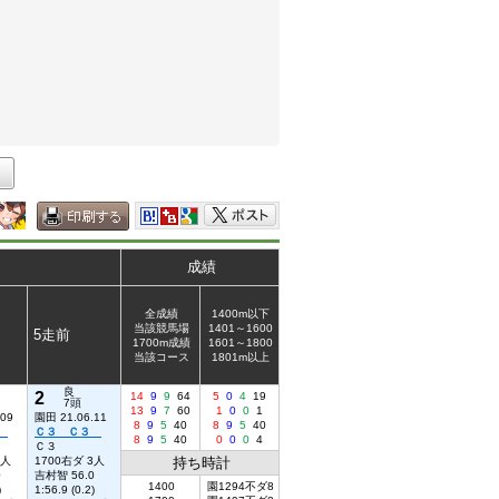
成績
全成績
1400m以下
当該競馬場
1401～1600
5走前
1700m成績
1601～1800
当該コース
1801m以上
良
2
14
9
9
64
5
0
4
19
7頭
13
9
7
60
1
0
0
1
.09
園田 21.06.11
8
9
5
40
8
9
5
40
３
Ｃ３ Ｃ３
8
9
5
40
0
0
0
4
Ｃ３
5人
1700右ダ 3人
持ち時計
0
吉村智 56.0
1400
園1294不ダ8
)
1:56.9 (0.2)