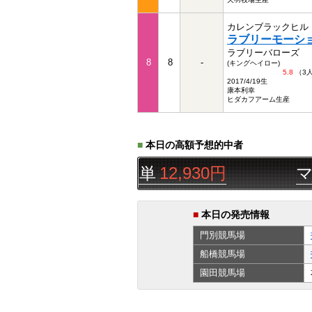
カレンブラックヒル
ラブリーモーシ
ラブリーバローズ
8
8
-
(キングヘイロー)
5.8
（3
2017/4/19生
康本利幸
ヒダカフアーム生産
■
本日の高額予想的中者
4R
◯▲△
三連単
12,930円
マック
■
本日の発売情報
門別
競馬場
船橋
競馬場
園田
競馬場