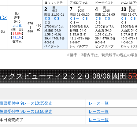
ヨウウッドテ
アポロファル
ビーザベスト
カムバルア
良
不
良
良
2
7
4
10
9頭
10頭
10頭
10頭
牝4
園田 21.09.01
園田 21.08.20
園田 21.08.05
園田 21.07
ョン
鹿毛
Ｃ３ Ｃ３
Ｃ３一 Ｃ３
Ｃ３ Ｃ３
Ｃ３ Ｃ
54.0
Ｃ３
Ｃ３一
Ｃ３
Ｃ３
476
大山真
476
1700右ダ 6人
1400右ダ 8人
1700右ダ 7人
1700右ダ 
|
（園 田）
±0
杉浦健 54.0
杉浦健 54.0
大山真 54.0
大山真 54.
486
人気）
【
14.8%
】
1:58.5 (0.0)
1:35.6 (1.8)
1:57.0 (1.7)
1:57.6 (2.3
【
48.1%
】
39.4 476k 7番
41.1 478k 6番
39.4 478k 5番
40.5 478k
碇清次
4-3-2-1
8-8-8-7
6-5-3-4
4-6-6-10
ペイダート
レッドチアフ
ビップリバプ
ロケットス
※勝率・3着内率は、騎乗騎手の現在の単
スビューティ２０２０
08/06
園田
5R
▲◎
投票受付中 9レース18:35発走
レース一覧
投票受付中 9レース18:50発走
レース一覧
本日発売終了
レース一覧