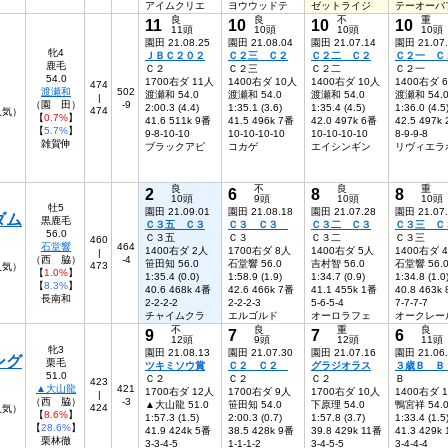
アイムクリエ
ヨウウッドテ
ゼットライジ
テーオーバ
良
良
不
重
11
10
10
10
11頭
10頭
10頭
10頭
園田 21.08.25
園田 21.08.04
園田 21.07.14
園田 21.07
牝4
ＪＢＣ２０２
Ｃ２三 Ｃ２
Ｃ２二 Ｃ２
Ｃ２一 Ｃ
鹿毛
Ｃ２
Ｃ２三
Ｃ２二
Ｃ２一
54.0
1700右ダ 11人
1400右ダ 10人
1400右ダ 10人
1400右ダ 
474
渡瀬和
502
渡瀬和 54.0
渡瀬和 54.0
渡瀬和 54.0
渡瀬和 54.
|
（園 田）
-9
2:00.3 (4.4)
1:35.1 (3.6)
1:35.4 (4.5)
1:36.0 (4.5
474
人気）
【
0.7%
】
41.6 511k 9番
41.5 496k 7番
42.0 497k 6番
42.5 497k
【
5.7%
】
9-8-10-10
10-10-10-10
10-10-10-10
8-9-9-8
雑賀伸
ブラックアピ
コカゲ
エイシンギン
リヴィエラ
良
不
良
重
2
6
8
8
10頭
9頭
10頭
10頭
牡5
園田 21.09.01
園田 21.08.18
園田 21.07.28
園田 21.07
ダム
黒鹿毛
Ｃ３五 Ｃ３
Ｃ３ Ｃ３
Ｃ３二 Ｃ３
Ｃ３三 Ｃ
56.0
Ｃ３五
Ｃ３
Ｃ３二
Ｃ３三
460
石堂響
464
1400右ダ 2人
1700右ダ 8人
1400右ダ 5人
1400右ダ 
|
（西 脇）
-4
笹田知 56.0
石堂響 56.0
吉村智 56.0
石堂響 56.
473
7人気）
【
1.0%
】
1:35.4 (0.0)
1:58.9 (1.9)
1:34.7 (0.9)
1:34.8 (1.0
【
8.3%
】
40.6 468k 4番
42.6 466k 7番
41.1 455k 1番
40.8 463k
長南和
2-2-2-2
2-2-2-3
5-6-5-4
7-7-7-7
チャイムクラ
エルゴルド
オーロラフェ
オークレー
不
良
重
良
9
7
7
6
12頭
9頭
12頭
11頭
牝3
園田 21.08.13
園田 21.07.30
園田 21.07.16
園田 21.06
ング
栗毛
ツキミソウ賞
Ｃ２ Ｃ２
グラジオラス
３歳Ｂ 
51.0
Ｃ２
Ｃ２
Ｃ２
Ｂ
423
▲大山龍
421
1700右ダ 12人
1700右ダ 9人
1700右ダ 10人
1400右ダ 
|
（西 脇）
-3
▲大山龍 51.0
笹田知 54.0
下原理 54.0
鴨宮祥 54.
424
6人気）
【
8.6%
】
1:57.3 (1.5)
2:00.3 (0.7)
1:57.8 (3.7)
1:33.4 (1.5
【
28.6%
】
41.9 424k 5番
38.5 428k 9番
39.8 429k 11番
41.3 429k
栗林徹
3-3-4-5
1-1-1-2
3-4-5-5
3-4-4-4