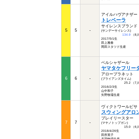
アイルハヴアナザー
トレベーラ
サイレンスブランド
5
5
-
(サンデーサイレンス)
134.9
（8
2017/5/1生
田上雅春
岡田スタツド生産
ベルシャザール
ヤマタケフリー
アロープラネット
6
6
-
(ブライアンズタイム)
25.2 （
2016/2/3生
山中和子
矢野牧場生産
ヴィクトワールピサ
スウィングアロ
プレイリースター
7
7
-
(マヤノトップガン)
15.0 （
2018/4/26生
田所英子
天羽牧場生産