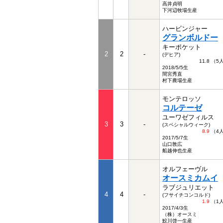
高井貞明
下河辺牧場生産
ハービンジャー
グランボルドー
キーポケット
2
2
-
(デヒア)
11.8 （
2018/5/5生
間宮秀直
村下農場生産
モンテロッソ
コルテーゼ
ユーワゼフィルス
3
3
-
(スペシャルウィーク)
8.9
（4
2017/5/7生
山口敦広
船越伸也生産
オルフェーヴル
オースミカムイ
ラブジュリエット
4
4
-
(フサイチコンコルド)
1.9
（1
2017/4/3生
（株）オースミ
鮫川啓一生産