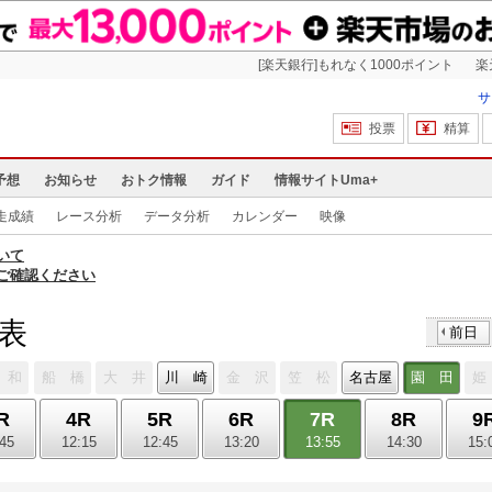
[楽天銀行]もれなく1000ポイント
楽
サ
投票
精算
予想
お知らせ
おトク情報
ガイド
情報サイトUma+
走成績
レース分析
データ分析
カレンダー
映像
いて
ご確認ください
馬表
前日
 和
船 橋
大 井
川 崎
金 沢
笠 松
名古屋
園 田
姫
R
4R
5R
6R
7R
8R
9
:45
12:15
12:45
13:20
13:55
14:30
15: