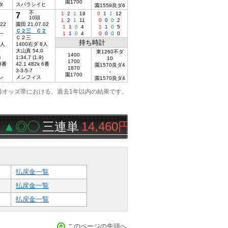
園1700
タ
スバラシイヒ
園1559良ダ6
不
7
1
2
1
19
0
1
1
12
10頭
1
2
1
11
0
0
0
2
.22
園田 21.07.02
1
1
0
4
1
1
0
5
３
Ｃ２三 Ｃ２
1
1
0
4
0
0
0
0
Ｃ２三
持ち時計
6人
1400右ダ 8人
0
大山真 54.0
東1260不ダ
1400
)
1:34.7 (1.9)
10
1700
 8番
42.1 482k 6番
園1570良ダ4
1870
3-3-5-7
-
園1700
レ
メンフィス
園1570良ダ4
勝オッズ帯における、過去1年以内の結果です。
◯
三連単
14,460円
ベイ１３１８
払戻金一覧
払戻金一覧
払戻金一覧
このページの先頭へ