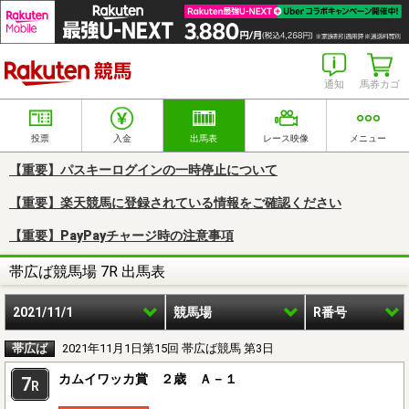
楽天競馬
通知
馬券カゴ
投票
入金
出馬表
レース映像
メニュー
【重要】パスキーログインの一時停止について
【重要】楽天競馬に登録されている情報をご確認ください
【重要】PayPayチャージ時の注意事項
帯広ば競馬場 7R 出馬表
2021/11/1
競馬場
R番号
帯広ば
2021年11月1日第15回 帯広ば競馬 第3日
カムイワッカ賞 ２歳 Ａ－１
7
R