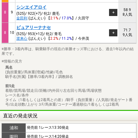
シンエイアロイ
58.9
8
9
(525)/ 922(+7)/ 牝2/ 鹿毛
8人気
金田利
(ばんえい) 【
2.1%
/
17.0%
】/ 久田守
ピュアリーナナセ
71.7
8
10
(525)/ 953(+12)/ 牝2/ 青毛
9人気
渡来心
(ばんえい) 【
2.2%
/
11.2%
】/ 今井茂
※勝率・3着内率は、騎乗騎手の現在の単勝オッズ帯における、過去1年以内の結
果です。
※情報の見方
馬名
(負担重量)/馬体重(増減)/性齢/毛色
騎手名(所属)【勝率/3着内率】/ 調教師名
前5走
着順/競馬場/競走日/距離/内外回り左右回り馬場/馬場状態
レース名/条件
タイム（1着もしくは2着馬との差）/騎手（負担重量）/人気順/発走ゲート番
号/出走頭数/上がり３F/馬体重/コーナー通過順位/1着もしくは2着馬
直近の発走状況
浦和
発売前 1レース13:30発走
園田
発売前 1レース14:20発走