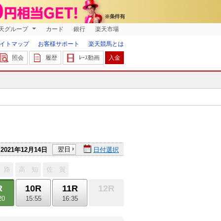
天グループ
カード
銀行
楽天市場
イトマップ
お客様サポート
楽天競馬とは
照会
履歴
ﾚｰｽ動画
入金
翌日
2021年12月14日
日付選択
 路
高 知
佐 賀
R
10R
11R
12R
20
15:55
16:35