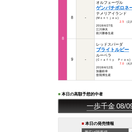
オルフェーヴル
ゲンパチボロネ
テメリアイランド
8
-
(Ｍｏｎｔｊｅｕ)
2.5
（2
2018/4/27生
江川伸夫
前川勝春生産
8
レッドスパーダ
ブライトルビー
ルーベラ
9
-
(Ｃｒａｆｔｙ Ｐｒｏｓ)
7.0
（4
2018/4/12生
加藤鈴幸
曾我博生産
■
本日の高額予想的中者
連単
15,110円
一歩千金
08/09
佐賀
■
本日の発売情報