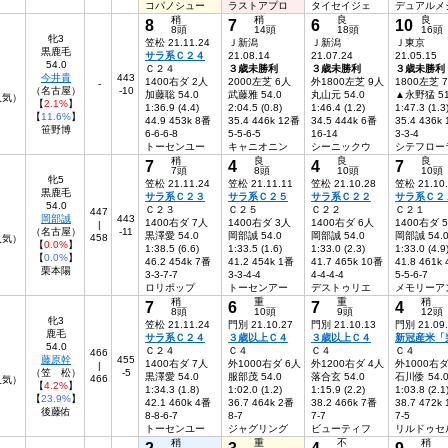
コパノシュー
ラストアプロ
タイセイジェ
デュアルメ
稍
稍
良
良
8
7
6
10
8頭
14頭
18頭
16頭
牝3
笠松 21.11.24
Ｊ新潟
Ｊ新潟
Ｊ東京
黒鹿毛
サラ系Ｃ２４
21.08.14
21.07.24
21.05.15
54.0
Ｃ２４
３歳未勝利
３歳未勝利
３歳未勝利
今井貴
443
1400右ダ 2人
2000左芝 6人
外1800左芝 9人
1800左芝 
-
（名古屋）
-10
加藤聡 54.0
武藤雅 54.0
丸山元 54.0
▲永野猛 51
6人気）
【
2.1%
】
1:36.9 (4.4)
2:04.5 (0.8)
1:46.4 (1.2)
1:47.3 (1.3
【
11.6%
】
44.9 453k 8番
35.4 446k 12番
34.5 444k 6番
35.4 436k
笹野博
6-6-6-8
5-5-6-5
16-14
3-3-4
トーセンユー
キャニオニン
シーニックウ
シテフロー
稍
良
良
良
7
4
4
7
7頭
8頭
10頭
10頭
牝5
笠松 21.11.24
笠松 21.11.11
笠松 21.10.28
笠松 21.10
黒鹿毛
サラ系Ｃ２３
サラ系Ｃ２５
サラ系Ｃ２２
サラ系Ｃ２
54.0
Ｃ２３
Ｃ２５
Ｃ２２
Ｃ２１
447
岡部誠
443
1400右ダ 7人
1400右ダ 3人
1400右ダ 6人
1400右ダ 
|
（名古屋）
-11
黒澤愛 54.0
岡部誠 54.0
岡部誠 54.0
岡部誠 54.
458
8人気）
【
0.0%
】
1:38.5 (6.6)
1:33.5 (1.6)
1:33.0 (2.3)
1:33.0 (4.9
【
0.0%
】
46.2 454k 7番
41.2 454k 1番
41.7 465k 10番
41.8 461k
栗本陽
3-3-7-7
3-3-4-4
4-4-4-4
5-5-6-7
ロリポップ
トーセンアー
デストゥリエ
メモリーア
稍
重
重
稍
7
6
7
4
8頭
10頭
9頭
12頭
牝3
笠松 21.11.24
門別 21.10.27
門別 21.10.13
門別 21.09
鹿毛
サラ系Ｃ２４
３歳以上Ｃ４
３歳以上Ｃ４
新冠産米「
54.0
Ｃ２４
Ｃ４
Ｃ４
Ｃ４
466
藤原幹
455
1400右ダ 7人
外1000右ダ 6人
外1200右ダ 4人
外1000右ダ
|
（笠 松）
-5
黒澤愛 54.0
服部茂 54.0
落合玄 54.0
石川倭 54.
466
5人気）
【
4.2%
】
1:34.3 (1.8)
1:02.0 (1.2)
1:15.9 (2.2)
1:03.8 (2.1
【
23.9%
】
42.1 460k 4番
36.7 464k 2番
38.2 466k 7番
38.7 472k
後藤佑
8-8-6-7
8-7
7-7
7-5
トーセンユー
ジャグリング
ビューティフ
リルドゥセ
稍
重
不
稍
2
3
4
9