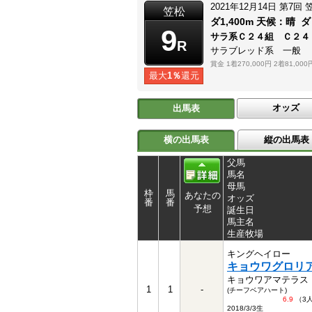
2021年12月14日
第7回
笠松
ダ1,400m
天候：
晴
ダ
9
サラ系Ｃ２４組 Ｃ２
R
サラブレッド系 一般
賞金
1着270,000円
2着81,000
最大
1％
還元
オッズ
出馬表
横の出馬表
縦の出馬表
父馬
馬名
母馬
枠
馬
あなたの
オッズ
番
番
予想
誕生日
馬主名
生産牧場
キングヘイロー
キョウワグロリ
キョウワアマテラス
1
1
-
(チーフベアハート)
6.9
（3
2018/3/3生