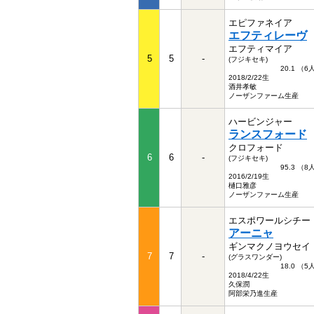
エピファネイア
エフティレーヴ
エフティマイア
5
5
-
(フジキセキ)
20.1 （
2018/2/22生
酒井孝敏
ノーザンファーム生産
ハービンジャー
ランスフォード
クロフォード
6
6
-
(フジキセキ)
95.3 （
2016/2/19生
樋口雅彦
ノーザンファーム生産
エスポワールシチー
アーニャ
ギンマクノヨウセイ
7
7
-
(グラスワンダー)
18.0 （
2018/4/22生
久保潤
阿部栄乃進生産