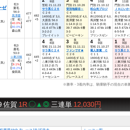
9頭
9頭
10頭
11頭
牡3
笠松 21.11.23
門別 21.10.26
門別 21.10.12
門別 21.09
ーゼ
栗毛
サラ系Ｃ２６
登別地獄谷～
松山光プロジ
ＪＡにいか
56.0
Ｃ２６
Ｃ４
Ｃ４
Ｃ４
477
黒澤愛
482
1400右ダ 3人
外1200右ダ 4人
外1200右ダ 6人
外1700右ダ
|
（笠 松）
+5
大原浩 56.0
黒澤愛 56.0
馬渕繁 56.0
黒澤愛 56.
477
人気）
【
40.0%
】
1:32.4 (0.0)
1:14.9 (2.1)
1:14.5 (0.9)
1:56.1 (4.1
【
80.0%
】
41.6 477k 1番
39.7 482k 6番
38.1 474k 10番
44.5 472k
森山英
3-2-2-2
3-3
1-2
6-5-5-9
プレイイット
ビービーキン
プリンスゼン
ジャスティ
稍
良
良
良
4
3
4
1
8頭
9頭
9頭
9頭
牝3
笠松 21.11.24
笠松 21.11.11
笠松 21.10.27
笠松 21.10
鹿毛
サラ系Ｃ２４
ファンです★
菊人形賞 Ｃ
サラ系Ｃ３
53.0
Ｃ２４
Ｃ２６
Ｃ１１
Ｃ３３
442
☆東川慎
445
1400右ダ 5人
1400右ダ 3人
1600右ダ 6人
1400右ダ 
|
（笠 松）
+2
△東川慎 52.0
△東川慎 52.0
△東川慎 52.0
△東川慎 52
456
人気）
【
9.1%
】
1:33.2 (0.7)
1:32.4 (0.7)
1:46.9 (1.3)
1:32.6 (0.1
【
38.2%
】
41.3 443k 1番
40.1 448k 1番
40.7 449k 9番
40.6 442k
柴田高
4-3-4-4
5-3-4-3
4-6-5-5
2-2-2-1
トーセンユー
グレースユイ
ヤマニンカホ
カリーナチ
※勝率・3着内率は、騎乗騎手の現在の単
1R
◯▲◎
三連単
12,030円
りか