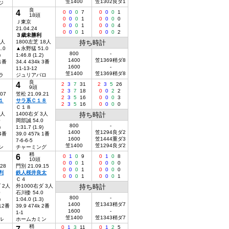
笠1400
笠1302良ダ1
ジ
良
4
0
0
0
7
0
0
0
1
18頭
0
0
0
1
0
0
0
0
Ｊ東京
0
0
0
1
0
0
0
4
21.04.24
0
0
0
1
0
0
0
2
３歳未勝利
7人
1800左芝 18人
持ち時計
.0
▲永野猛 51.0
800
-
)
1:46.8 (1.2)
1400
笠1369稍ダ8
 1番
34.4 434k 3番
1600
-
11-13-12
笠1400
笠1369稍ダ8
ラ
ジュリアバロ
良
4
2
3
7
31
2
3
5
26
9頭
2
3
7
18
0
0
2
2
.07
笠松 21.09.21
2
3
5
16
0
0
0
3
１
サラ系Ｃ１８
2
3
5
16
0
0
0
0
Ｃ１８
5人
1400右ダ 3人
持ち時計
0
岡部誠 54.0
800
-
)
1:31.7 (1.9)
1400
笠1294良ダ2
 4番
39.0 457k 1番
1600
笠1444重ダ3
7-6-6-5
笠1400
笠1294良ダ2
ン
チャーミング
稍
6
0
1
0
9
0
1
0
8
10頭
0
0
0
1
0
0
0
0
.28
門別 21.09.15
0
0
0
1
0
0
0
0
判
鉄人桜井良太
0
0
0
1
0
0
0
1
Ｃ４
 2人
外1000右ダ 3人
持ち時計
0
石川倭 54.0
800
-
)
1:04.0 (1.3)
1400
笠1343稍ダ7
 12番
39.9 474k 2番
1600
-
1-1
笠1400
笠1343稍ダ7
ル
ホームカミン
稍
7
0
1
3
11
0
1
2
5