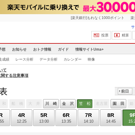
[楽天銀行]もれなく1000ポイント
楽
サ
投票
精算
予想
お知らせ
おトク情報
ガイド
情報サイトUma+
走成績
レース分析
データ分析
カレンダー
映像
いて
に関する注意事項
馬表
前日
 和
船 橋
大 井
川 崎
金 沢
笠 松
名古屋
園 田
姫
R
4R
5R
6R
7R
8R
9
:55
12:25
13:00
13:35
14:10
14:45
15: