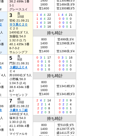
1400
笠1300稍ダ5
 2番
36.2 499k 1番
1600
笠1484良ダ9
1-1
笠1400
笠1300稍ダ5
オ
グレースユイ
良
3
1
4
4
22
1
4
4
21
10頭
1
4
4
22
0
0
0
0
.07
笠松 21.09.21
1
4
3
16
0
0
0
0
２
サラ系Ｃ２０
1
4
3
16
0
0
0
1
Ｃ２０
3人
1400右ダ 7人
持ち時計
0
加藤聡 54.0
800
笠499良ダ4
)
1:32.0 (1.7)
1400
笠1298良ダ4
 5番
40.1 435k 3番
1600
-
8-7-3-2
笠1400
笠1298良ダ4
ッ
サムシングフ
良
5
0
3
1
17
0
3
1
16
9頭
0
0
1
0
0
0
0
1
.14
門別 21.08.31
0
0
1
0
0
0
0
0
４
３歳以上Ｃ４
0
0
1
0
0
0
0
0
Ｃ４
 4人
外1000右ダ 5人
持ち時計
0
小野楓 56.0
800
-
)
1:04.5 (2.4)
1400
笠1341稍ダ3
 8番
38.6 434k 3番
1600
-
6-7
笠1400
笠1341稍ダ3
ミ
リーゼントフ
稍
7
2
4
2
14
2
2
0
9
10頭
2
2
1
4
0
2
2
4
.06
盛岡 21.08.22
2
2
0
8
0
0
0
1
Ｂ
３歳Ｂ１二組
2
2
0
3
0
0
0
0
1400左ダ 6人
6人
塚本涼 54.0
持ち時計
0
1:30.0 (2.0)
800
笠510良ダ5
)
41.1 459k 4番
1400
水1297不ダ5
 9番
5-5
1600
盛1411不ダ2
マイヴァルキ