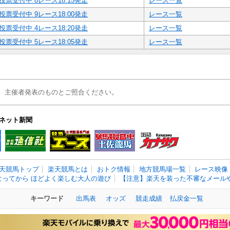
投票受付中 8レース18:15発走
レース一覧
投票受付中 9レース18:00発走
レース一覧
投票受付中 4レース18:20発走
レース一覧
投票受付中 5レース18:05発走
レース一覧
、主催者発表のものとご照合ください。
ネット新聞
天競馬トップ
楽天競馬とは
おトク情報
地方競馬場一覧
レース映像
なってから ほどよく楽しむ大人の遊び
【注意】楽天を装った不審なメールや
キーワード
出馬表
オッズ
競走成績
払戻金一覧