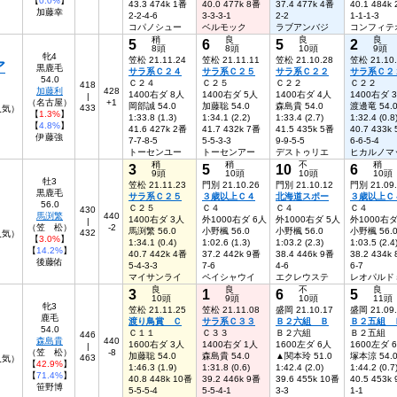
【
0.0%
】
43.3 474k 1番
40.0 477k 8番
37.4 477k 4番
40.1 484k
加藤幸
2-2-4-6
3-3-3-1
2-2
1-1-1-3
コパノシュー
ベルモック
ラブアンバジ
コンフィテ
稍
良
良
良
5
6
5
2
8頭
8頭
10頭
9頭
牝4
笠松 21.11.24
笠松 21.11.11
笠松 21.10.28
笠松 21.10
ア
黒鹿毛
サラ系Ｃ２４
サラ系Ｃ２５
サラ系Ｃ２２
サラ系Ｃ２
54.0
Ｃ２４
Ｃ２５
Ｃ２２
Ｃ２２
418
加藤利
428
1400右ダ 8人
1400右ダ 5人
1400右ダ 4人
1400右ダ 
|
（名古屋）
+1
岡部誠 54.0
加藤聡 54.0
森島貴 54.0
渡邊竜 54.
433
人気）
【
1.3%
】
1:33.8 (1.3)
1:34.1 (2.2)
1:33.4 (2.7)
1:32.4 (0.8
【
4.8%
】
41.6 427k 2番
41.7 432k 7番
41.5 435k 5番
40.7 433k
伊藤強
7-7-8-5
5-5-3-3
9-9-5-5
6-6-5-4
トーセンユー
トーセンアー
デストゥリエ
ヒカルノマ
稍
稍
不
稍
3
5
10
6
9頭
10頭
10頭
10頭
牡3
笠松 21.11.23
門別 21.10.26
門別 21.10.12
門別 21.09
黒鹿毛
サラ系Ｃ２５
３歳以上Ｃ４
北海道スポー
３歳以上Ｃ
56.0
Ｃ２５
Ｃ４
Ｃ４
Ｃ４
430
馬渕繁
440
1400右ダ 3人
外1000右ダ 6人
外1000右ダ 5人
外1000右ダ
|
（笠 松）
-2
馬渕繁 56.0
小野楓 56.0
小野楓 56.0
小野楓 56.
432
7人気）
【
3.0%
】
1:34.1 (0.4)
1:02.6 (1.3)
1:03.2 (2.3)
1:03.5 (2.4
【
14.2%
】
40.7 442k 4番
37.2 442k 9番
38.4 446k 9番
38.2 434k
後藤佑
5-4-3-3
7-6
4-6
6-7
マイサンライ
ペイシャウイ
エクレウステ
レオパルド
良
良
不
良
3
1
6
5
10頭
9頭
10頭
11頭
牝3
笠松 21.11.25
笠松 21.11.08
盛岡 21.10.17
盛岡 21.09
鹿毛
渡り鳥賞 Ｃ
サラ系Ｃ３３
Ｂ２六組 Ｂ
Ｂ２五組 
54.0
Ｃ１１
Ｃ３３
Ｂ２六組
Ｂ２五組
446
森島貴
440
1600右ダ 3人
1400右ダ 1人
1600左ダ 6人
1600左ダ 
|
（笠 松）
-8
加藤聡 54.0
森島貴 54.0
▲関本玲 51.0
塚本涼 54.
463
人気）
【
42.9%
】
1:46.3 (1.9)
1:31.8 (0.6)
1:42.4 (2.0)
1:44.2 (0.7
【
71.4%
】
40.8 448k 10番
39.2 446k 9番
39.6 455k 10番
40.5 453k
笹野博
5-5-5-4
5-5-4-1
3-3
1-1