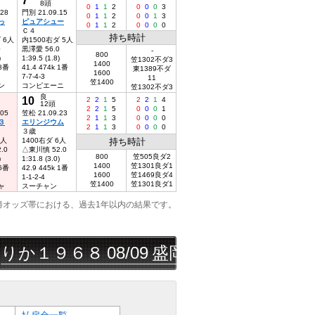
8頭
0
1
1
2
0
0
0
3
.28
門別 21.09.15
0
1
1
2
0
0
1
3
っ
ピュアシュー
0
1
1
2
0
0
0
0
Ｃ４
持ち時計
 6人
内1500右ダ 5人
0
黒澤愛 56.0
-
800
)
1:39.5 (1.8)
笠1302不ダ3
1400
 8番
41.4 474k 1番
東1389不ダ
1600
7-7-4-3
11
笠1400
ン
コンピエーニ
笠1302不ダ3
良
10
2
2
1
5
2
2
1
4
12頭
2
2
1
5
0
0
0
1
.05
笠松 21.09.23
2
1
1
3
0
0
0
0
３
エリンジウム
2
1
1
3
0
0
0
0
３歳
1人
1400右ダ 6人
持ち時計
.0
△東川慎 52.0
800
笠505良ダ2
)
1:31.8 (3.0)
1400
笠1301良ダ1
 6番
42.9 445k 1番
1600
笠1469良ダ4
1-1-2-4
笠1400
笠1301良ダ1
ャ
スーチャン
勝オッズ帯における、過去1年以内の結果です。
１９６８
08/09
盛岡
8R
◯△▲
三連単
10,