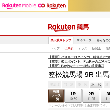
楽天競馬トップ
マイページ
みんなの
トップ
出馬表
オッズ
払戻金
競
【重要】パスキーログインの一時停止につ
【重要】楽天ポイント、PayPayのご利用
【重要】PayPayチャージ時の注意事項
笠松競馬場 9R 出
帯広ば
門 別
盛 岡
水 沢
浦
当日
1R
2R
3
レース
10:50
11:25
11
一覧
※レース番号下部の時刻は発走時刻です。