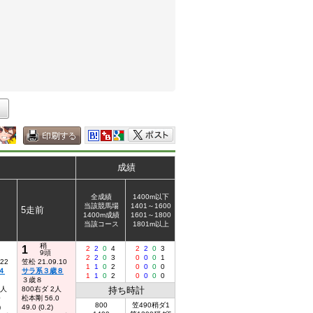
成績
全成績
1400m以下
当該競馬場
1401～1600
5走前
1400m成績
1601～1800
当該コース
1801m以上
稍
1
2
2
0
4
2
2
0
3
9頭
2
2
0
3
0
0
0
1
.22
笠松 21.09.10
1
1
0
2
0
0
0
0
４
サラ系３歳８
1
1
0
2
0
0
0
0
３歳８
5人
800右ダ 2人
持ち時計
0
松本剛 56.0
800
笠490稍ダ1
)
49.0 (0.2)