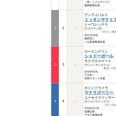
（有）ミドルアイラン
協和牧場生産
アンライバルド
ミッタンサナミ
トーワレッテラ
2
2
-
(スズカマンボ)
200.0
（9
2017/5/3生
柴田浩二
一山育成牧場生産
ローエングリン
シャドーボール
サクラカスケード
3
3
-
(マンハッタンカフェ)
31.2 （
2018/5/2生
下川欣一
谷岡スタット生産
カジノドライヴ
マナラズベリー
ユーセイクインサー
4
4
-
(タイムパラドックス)
2.4
（1
2018/5/11生
佐藤弘樹
アサヒ牧場生産