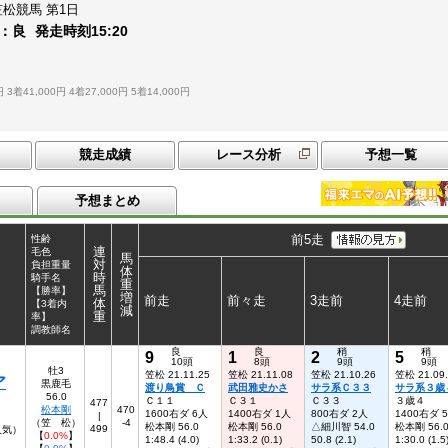
笠松競馬
第1日
：
良
発走時刻
15:20
４
円
3着41,000円
4着27,000円
5着14,000円
競走成績
レース分析
予想一覧
予想まとめ
前5走
性齢
連
毛色
馬
対
負担重量
体
時
騎手名
重
馬
【勝率】
増
前走
前々走
3走前
4走前
体
【3着内
減
重
率】
調教師名
良
良
稍
稍
9
1
2
5
10頭
8頭
9頭
9頭
牡3
笠松 21.11.25
笠松 21.11.08
笠松 21.10.26
笠松 21.09
ア
黒鹿毛
渡り鳥賞 Ｃ
武田雅史かさ
サラ系Ｃ３３
サラ系３歳
56.0
Ｃ１１
Ｃ３１
Ｃ３３
３歳４
477
松本剛
470
1600右ダ 6人
1400右ダ 1人
800右ダ 2人
1400右ダ 
|
（笠 松）
-4
松本剛 56.0
松本剛 56.0
△細川智 54.0
松本剛 56.
499
人気）
【
0.0%
】
1:48.4 (4.0)
1:33.2 (0.1)
50.8 (2.1)
1:30.0 (1.5