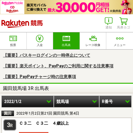
楽天競馬
通知
馬券カゴ
投票
入金
出馬表
レース映像
メニュー
【重要】パスキーログインの一時停止について
【重要】楽天ポイント、PayPayのご利用に関する注意事項
【重要】PayPayチャージ時の注意事項
園田競馬場 3R 出馬表
2022/1/2
競馬場
R番号
園田
2022年1月2日第21回 園田競馬 第4日
Ｃ３二 Ｃ３二 ４歳以上
3
R