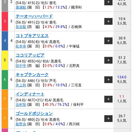
2
2
(54.0)/ 415(-2)/ 牝5/ 鹿毛
4人気
廣瀬航
(園 田) 【
1.2%
/
13.2%
】/ 國澤利
テーオーハーバード
10.6
3
3
(56.0)/ 491(-2)/ 牡4/ 鹿毛
3人気
長谷駿
(西 脇) 【
4.3%
/
29.8%
】/ 石橋満
コトブキアリエス
30.9
4
4
(54.0)/ 455(-8)/ 牝4/ 黒鹿毛
6人気
松本幸
(園 田) 【
0.0%
/
0.0%
】/ 中塚猛
ココリアッピア
51.2
5
5
(54.0)/ 455(+6)/ 牝6/ 黒鹿毛
7人気
田中学
(西 脇) 【
0.0%
/
0.0%
】/ 北野真
キャプテンカーク
134.0
6
6
(56.0)/ 446(-1)/ 牡5/ 芦毛
9人気
井上幹
(園 田) 【
0.8%
/
10.5%
】/ 三宅直
インディナート
1.1
7
7
(54.0)/ 467(+21)/ 牝4/ 黒鹿毛
1人気
吉村智
(園 田) 【
45.3%
/
76.2%
】/ 保利平
ゴールドポジション
26.7
7
8
(56.0)/ 480(-2)/ 牡4/ 黒鹿毛
5人気
板野央
(園 田) 【
0.8%
/
4.0%
】/ 西川精