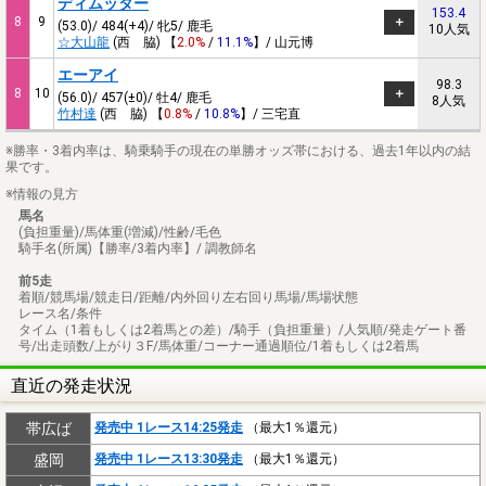
ディムッター
153.4
8
9
(53.0)/ 484(+4)/ 牝5/ 鹿毛
10人気
☆大山龍
(西 脇) 【
2.0%
/
11.1%
】/ 山元博
エーアイ
98.3
8
10
(56.0)/ 457(±0)/ 牡4/ 鹿毛
8人気
竹村達
(西 脇) 【
0.8%
/
10.8%
】/ 三宅直
※勝率・3着内率は、騎乗騎手の現在の単勝オッズ帯における、過去1年以内の結
果です。
※情報の見方
馬名
(負担重量)/馬体重(増減)/性齢/毛色
騎手名(所属)【勝率/3着内率】/ 調教師名
前5走
着順/競馬場/競走日/距離/内外回り左右回り馬場/馬場状態
レース名/条件
タイム（1着もしくは2着馬との差）/騎手（負担重量）/人気順/発走ゲート番
号/出走頭数/上がり３F/馬体重/コーナー通過順位/1着もしくは2着馬
直近の発走状況
帯広ば
発売中 1レース14:25発走
（最大1％還元）
盛岡
発売中 1レース13:30発走
（最大1％還元）