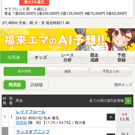
最大3％還元
サラブレッド系 ４歳以上
賞金
1着500,000円 2着200,000円 3着125,000円 4着75,000円 5着50,000円
ダ1,400m 天候：晴 ダ：良 発走時刻11:40
レース
競走
予想
出馬表
オッズ
分析
成績
登録
基本情報
成績
予想まとめ
簡易版
詳細版
最終オッズ
枠
馬
馬名
全ての馬の前5走情報
番
番
レイドフルール
6.8
1
1
(54.0)/ 450(+3)/ 牝4/ 鹿毛
2人気
笹田知
(園 田) 【
17.0%
/
54.7%
】/ 西川進
ランスオブニンフ
26.3