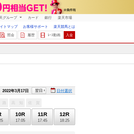
天グループ
カード
銀行
楽天市場
イトマップ
お客様サポート
楽天競馬とは
照会
履歴
ﾚｰｽ動画
入金
翌日
2022年3月17日
日付選択
 路
高 知
佐 賀
R
10R
11R
12R
25
17:05
17:45
18:25