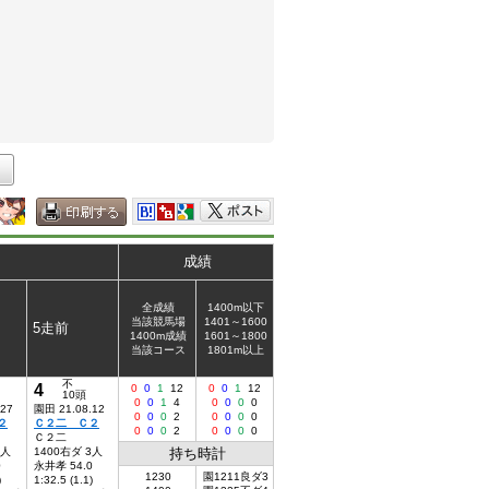
成績
全成績
1400m以下
当該競馬場
1401～1600
5走前
1400m成績
1601～1800
当該コース
1801m以上
不
4
0
0
1
12
0
0
1
12
10頭
0
0
1
4
0
0
0
0
.27
園田 21.08.12
0
0
0
2
0
0
0
0
２
Ｃ２二 Ｃ２
0
0
0
2
0
0
0
0
Ｃ２二
3人
1400右ダ 3人
持ち時計
0
永井孝 54.0
1230
園1211良ダ3
)
1:32.5 (1.1)