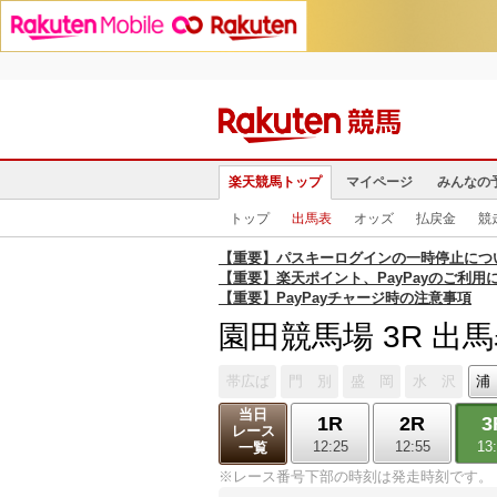
楽天競馬トップ
マイページ
みんなの
トップ
出馬表
オッズ
払戻金
競
【重要】パスキーログインの一時停止につ
【重要】楽天ポイント、PayPayのご利用
【重要】PayPayチャージ時の注意事項
園田競馬場 3R 出
帯広ば
門 別
盛 岡
水 沢
浦
当日
1R
2R
3
レース
12:25
12:55
13
一覧
※レース番号下部の時刻は発走時刻です。