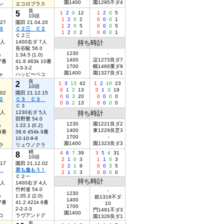
園1400
園1295不ダ4
ン
エコロブラス
良
5
1
2
0
12
1
2
0
5
10頭
1
2
0
2
0
0
0
1
.27
園田 21.04.20
1
2
0
5
0
0
0
5
３
Ｃ２三 Ｃ２
1
2
0
2
0
0
0
1
Ｃ２三
5人
1400右ダ 7人
持ち時計
0
長谷駿 56.0
1230
-
)
1:34.5 (1.0)
1400
淀1273良ダ7
 7番
41.8 463k 10番
1700
幌1466重ダ9
3-3-3-2
園1400
園1327良ダ1
ャ
ハッピーペコ
良
2
1
3
13
42
1
2
10
23
10頭
0
1
2
13
0
1
3
19
.02
園田 21.12.15
0
0
3
20
0
0
0
0
２
Ｃ３ Ｃ３
0
0
2
13
0
0
0
0
Ｃ３
5人
1230右ダ 5人
持ち時計
0
田野豊 54.0
1230
園1221良ダ2
)
1:22.1 (0.2)
1400
東1229良芝3
 4番
38.6 454k 9番
1700
-
10-10-9-8
園1400
園1323良ダ3
ラ
リュウノクラ
稍
8
4
6
7
39
3
5
4
31
10頭
2
1
0
3
1
1
0
3
.17
園田 21.12.02
2
2
1
9
0
0
3
5
２
君も進もう！
2
1
0
3
0
0
0
0
Ｃ２一
持ち時計
7人
1400右ダ 4人
0
竹村達 54.0
-
1230
)
1:35.2 (2.0)
姫1319不ダ
1400
 7番
41.2 421k 8番
10
1700
2-2-2-3
門1491不ダ3
園1400
コ
ラヴアンドグ
園1328良ダ1
良