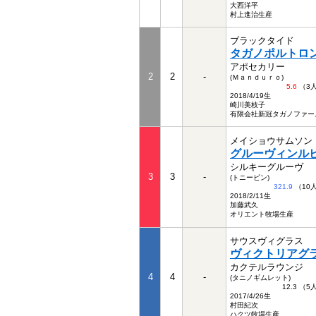
大西洋平
村上進治生産
ブラックタイド
タガノポルトロ
アポセカリー
2
2
-
(Ｍａｎｄｕｒｏ)
5.6
（3
2018/4/19生
崎川美枝子
有限会社新冠タガノファー
メイショウサムソン
グルーヴィンル
シルキーグルーヴ
3
3
-
(トニービン)
321.9
（10
2018/2/11生
加藤武久
オリエント牧場生産
サウスヴィグラス
ヴィクトリアグ
カクテルラウンジ
4
4
-
(タニノギムレット)
12.3 （
2017/4/26生
村田紀次
ハクツ牧場生産