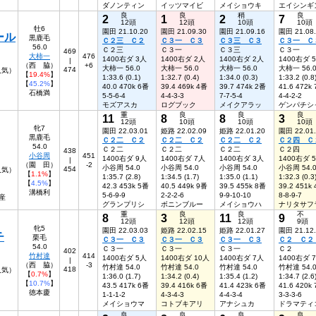
ダノンティン
イッツマイビ
メイショウキ
エイシンギ
良
良
稍
良
2
1
2
7
12頭
12頭
10頭
10頭
牡6
園田 21.10.20
園田 21.09.30
園田 21.09.16
園田 21.08
ール
黒鹿毛
Ｃ２三 Ｃ２
Ｃ３一 Ｃ３
Ｃ３三 Ｃ３
Ｃ３一 Ｃ
56.0
Ｃ２三
Ｃ３一
Ｃ３三
Ｃ３一
469
大柿一
476
1400右ダ 3人
1400右ダ 2人
1400右ダ 2人
1400右ダ 
|
（西 脇）
+6
大柿一 56.0
大柿一 56.0
大柿一 56.0
大柿一 56.
474
人気）
【
19.4%
】
1:33.6 (0.1)
1:32.7 (0.4)
1:34.0 (0.3)
1:33.2 (0.8
【
45.2%
】
40.0 470k 6番
39.4 469k 4番
39.7 474k 2番
41.6 472k
石橋満
5-5-6-4
4-4-3-3
7-7-5-4
4-4-2-2
モズアスカ
ログブック
メイクアラッ
ゲンパチシ
重
良
良
良
11
8
8
3
12頭
10頭
10頭
10頭
牝7
園田 22.03.01
姫路 22.02.09
姫路 22.01.20
園田 22.01
黒鹿毛
Ｃ２二 Ｃ２
Ｃ２二 Ｃ２
Ｃ２二 Ｃ２
Ｃ２四 Ｃ
54.0
Ｃ２二
Ｃ２二
Ｃ２二
Ｃ２四
438
小谷周
451
1400右ダ 9人
1400右ダ 7人
1400右ダ 3人
1400右ダ 
|
（園 田）
-2
小谷周 54.0
小谷周 54.0
小谷周 54.0
小谷周 54.
454
8人気）
【
1.1%
】
1:35.7 (2.8)
1:34.5 (1.7)
1:35.0 (1.1)
1:32.3 (0.3
【
4.5%
】
42.3 453k 5番
40.5 449k 9番
39.5 455k 8番
39.2 451k
溝橋利
5-6-9-9
2-2-2-6
9-9-10-10
8-8-9-7
産
グランプリシ
ボニンブルー
メイショウハ
ナリタサフ
重
良
良
不
8
3
11
9
12頭
12頭
12頭
9頭
牝5
園田 22.03.03
姫路 22.02.15
姫路 22.01.27
園田 21.12
チ
栗毛
Ｃ３一 Ｃ３
Ｃ３一 Ｃ３
Ｃ３一 Ｃ３
Ｃ２ Ｃ
54.0
Ｃ３一
Ｃ３一
Ｃ３一
Ｃ２
402
竹村達
414
1400右ダ 5人
1400右ダ 10人
1400右ダ 7人
1400右ダ 
|
（西 脇）
-3
竹村達 54.0
竹村達 54.0
竹村達 54.0
竹村達 54.
418
7人気）
【
0.7%
】
1:36.0 (1.7)
1:34.2 (0.4)
1:35.4 (1.2)
1:34.7 (2.6
【
10.7%
】
43.5 417k 6番
39.4 416k 6番
41.4 423k 6番
41.6 420k
徳本慶
1-1-1-2
4-3-4-3
4-4-3-4
3-3-3-6
メイショウマ
コトブキアリ
アナシュカ
ドラマティ
良
良
良
良