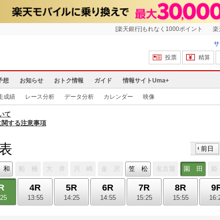
[楽天銀行]もれなく1000ポイント
楽
サ
投票
精算
予想
お知らせ
おトク情報
ガイド
情報サイトUma+
走成績
レース分析
データ分析
カレンダー
映像
いて
に関する注意事項
馬表
前日
 和
船 橋
大 井
川 崎
金 沢
笠 松
名古屋
園 田
姫
R
4R
5R
6R
7R
8R
9
:25
13:55
14:25
14:55
15:25
15:55
16: