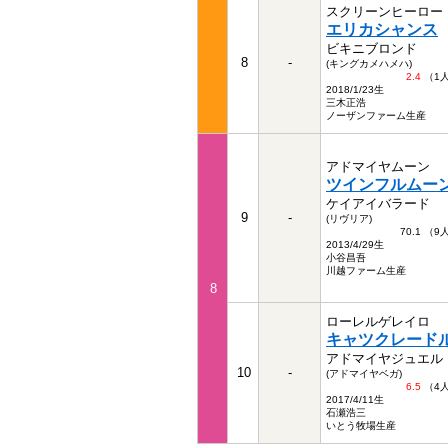
スクリーンヒーロー
エリカシャンス
ビキニブロンド
8
-
(キングカメハメハ)
2.4
（1
2018/1/23生
三木正浩
ノーザンファーム生産
アドマイヤムーン
ツインフルムー
ケイアイバラード
9
-
(リヴリア)
70.1 （
2013/4/29生
小谷昌吾
川越ファーム生産
8
ローレルゲレイロ
キャツクレード
アドマイヤジュエル
10
-
(アドマイヤベガ)
6.5
（4
2017/4/11生
石瀬浩三
いとう牧場生産