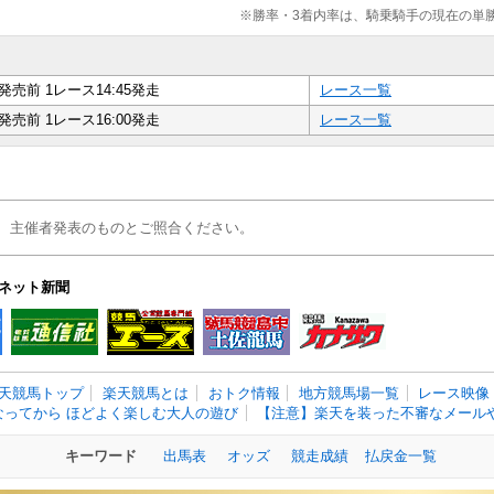
※勝率・3着内率は、騎乗騎手の現在の単
発売前 1レース14:45発走
レース一覧
発売前 1レース16:00発走
レース一覧
、主催者発表のものとご照合ください。
ネット新聞
天競馬トップ
楽天競馬とは
おトク情報
地方競馬場一覧
レース映像
なってから ほどよく楽しむ大人の遊び
【注意】楽天を装った不審なメールや
キーワード
出馬表
オッズ
競走成績
払戻金一覧