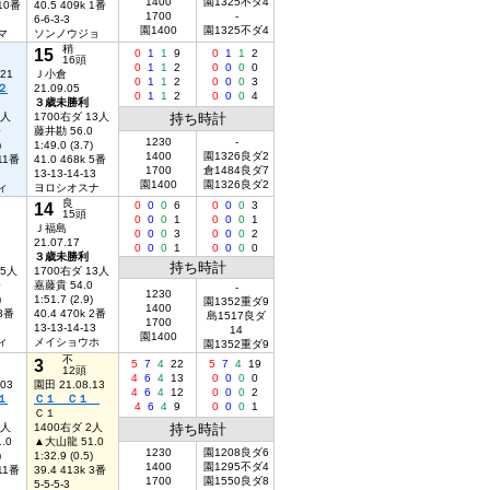
1400
園1325不ダ4
 10番
40.5 409k 1番
1700
-
6-6-3-3
園1400
園1325不ダ4
マ
ソンノウジョ
稍
15
0
1
1
9
0
1
1
2
16頭
0
1
1
2
0
0
0
0
.21
Ｊ小倉
0
1
1
2
0
0
0
3
２
21.09.05
0
1
1
2
0
0
0
4
３歳未勝利
6人
1700右ダ 13人
持ち時計
0
藤井勘 56.0
1230
-
)
1:49.0 (3.7)
1400
園1326良ダ2
 11番
41.0 468k 5番
1700
倉1484良ダ7
13-13-14-13
園1400
園1326良ダ2
ィ
ヨロシオスナ
良
14
0
0
0
6
0
0
0
3
15頭
0
0
0
1
0
0
0
1
Ｊ福島
0
0
0
3
0
0
0
2
21.07.17
0
0
0
1
0
0
0
0
３歳未勝利
持ち時計
15人
1700右ダ 13人
0
嘉藤貴 54.0
-
1230
)
1:51.7 (2.9)
園1352重ダ9
1400
 3番
40.4 470k 2番
島1517良ダ
1700
13-13-14-13
14
園1400
ィ
メイショウホ
園1352重ダ9
不
3
5
7
4
22
5
7
4
19
12頭
4
6
4
13
0
0
0
0
.03
園田 21.08.13
4
6
4
12
0
0
0
2
１
Ｃ１ Ｃ１
4
6
4
9
0
0
0
1
Ｃ１
3人
1400右ダ 2人
持ち時計
.0
▲大山龍 51.0
1230
園1208良ダ6
)
1:32.9 (0.5)
1400
園1295不ダ4
 11番
39.4 413k 3番
1700
園1550良ダ8
5-5-5-3