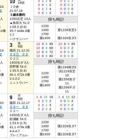
10
0
1
2
8
0
1
2
7
18頭
0
0
1
2
0
0
0
1
.24
Ｊ小倉
0
1
2
4
0
0
0
0
２
21.07.18
0
0
1
2
0
0
0
0
３歳未勝利
2人
1200右芝 13人
持ち時計
0
▲角田大 51.0
1230
-
)
1:09.5 (0.9)
1400
豊1228良芝3
 10番
35.7 448k 8番
1700
-
7-7
園1400
園1326良ダ3
ハクサンハー
良
3
12
9
9
89
12
9
9
85
9頭
12
8
9
68
0
0
0
2
.14
園田 21.12.31
12
9
8
72
0
0
0
2
２
Ｃ２三 Ｃ２
12
8
8
60
0
0
0
0
Ｃ２三
持ち時計
6人
1400右ダ 3人
0
田野豊 54.0
園1194稍ダ6
)
1:35.5 (0.4)
潟1219良芝
1230
 8番
40.1 472k 6番
10
1400
2-2-2-2
園1558良ダ
1700
ッ
ニットウバー
11
園1400
園1299不ダ
11
不
9
1
4
10
18
1
4
10
12
9頭
0
2
0
2
0
0
0
4
.02
園田 21.12.17
0
2
1
3
0
0
0
2
２
Ｃ２一 Ｃ２
0
2
0
2
0
0
0
0
Ｃ２一
6人
1400右ダ 4人
持ち時計
0
杉浦健 54.0
1230
-
)
1:33.6 (1.5)
1400
園1329良ダ7
 9番
41.1 479k 8番
1700
-
4-4-4-7
園1400
園1329良ダ7
プレミアムレ