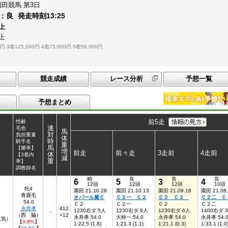
園田競馬
第3日
：
良
発走時刻
13:25
上
上
0円
3着125,000円
4着75,000円
5着50,000円
競走成績
レース分析
予想一覧
予想まとめ
前5走
性齢
連
毛色
馬
対
負担重量
体
時
騎手名
重
馬
【勝率】
増
前走
前々走
3走前
4走前
体
【3着内
減
重
率】
調教師名
稍
良
良
良
6
5
3
4
12頭
12頭
12頭
10頭
牝4
園田 21.10.28
園田 21.10.13
園田 21.09.16
園田 21.08
青鹿毛
オパール賞Ｃ
Ｃ２一 Ｃ２
Ｃ２ Ｃ２
Ｃ２二 Ｃ
54.0
Ｃ２
Ｃ２一
Ｃ２
Ｃ２二
永井孝
412
1230右ダ 5人
1230右ダ 9人
1230右ダ 6人
1400右ダ 
-
（西 脇）
+12
永井孝 54.0
大柿一 54.0
永井孝 54.0
永井孝 54.
6人気）
【
0.8%
】
1:22.5 (1.8)
1:21.3 (1.1)
1:21.1 (0.3)
1:33.1 (1.0