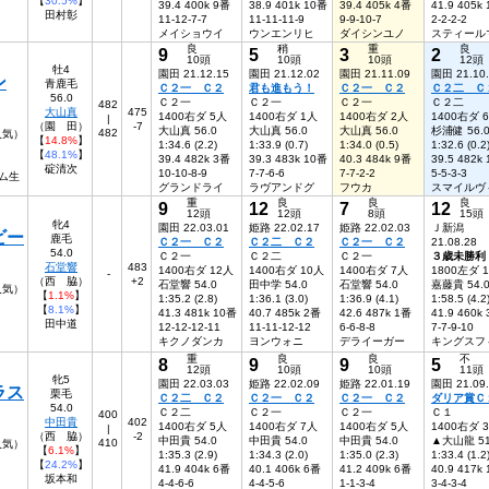
【
30.5%
】
39.4 400k 9番
38.9 401k 10番
39.4 405k 4番
41.9 405k
田村彰
11-12-7-7
11-11-11-9
9-9-10-7
2-2-2-2
メイショウイ
ウンエンリヒ
ダイシンユノ
スティール
良
稍
重
良
9
5
3
2
10頭
10頭
10頭
12頭
牡4
園田 21.12.15
園田 21.12.02
園田 21.11.09
園田 21.10
ン
青鹿毛
Ｃ２一 Ｃ２
君も進もう！
Ｃ２一 Ｃ２
Ｃ２二 Ｃ
56.0
Ｃ２一
Ｃ２一
Ｃ２一
Ｃ２二
482
大山真
475
1400右ダ 5人
1400右ダ 1人
1400右ダ 2人
1400右ダ 
|
（園 田）
-7
大山真 56.0
大山真 56.0
大山真 56.0
杉浦健 56.
482
人気）
【
14.8%
】
1:34.6 (2.2)
1:33.9 (0.7)
1:34.0 (0.5)
1:32.6 (0.2
【
48.1%
】
39.4 482k 3番
39.3 483k 10番
40.3 484k 9番
39.5 482k
碇清次
10-10-8-9
7-7-6-6
7-7-2-2
5-5-3-3
ム生
グランドライ
ラヴアンドグ
フウカ
スマイルヴ
重
良
良
良
9
12
7
12
12頭
12頭
8頭
15頭
牝4
園田 22.03.01
姫路 22.02.17
姫路 22.02.03
Ｊ新潟
ビー
鹿毛
Ｃ２一 Ｃ２
Ｃ２二 Ｃ２
Ｃ２一 Ｃ２
21.08.28
54.0
Ｃ２一
Ｃ２二
Ｃ２一
３歳未勝利
石堂響
483
1400右ダ 12人
1400右ダ 10人
1400右ダ 7人
1800左ダ 
-
（西 脇）
+2
石堂響 54.0
田中学 54.0
石堂響 54.0
嘉藤貴 54.
人気）
【
1.1%
】
1:35.2 (2.8)
1:36.1 (3.0)
1:36.9 (4.1)
1:58.5 (4.2
【
8.1%
】
41.3 481k 10番
40.7 485k 2番
42.6 487k 1番
41.9 460k
田中道
12-12-12-11
11-11-12-12
6-6-8-8
7-7-9-10
キクノダンカ
ヨンウォニ
デライーガー
キングスフ
重
良
良
不
8
9
9
5
12頭
10頭
10頭
11頭
牝5
園田 22.03.03
姫路 22.02.09
姫路 22.01.19
園田 21.09
ラス
栗毛
Ｃ２二 Ｃ２
Ｃ２一 Ｃ２
Ｃ２一 Ｃ２
ダリア賞Ｃ
54.0
Ｃ２二
Ｃ２一
Ｃ２一
Ｃ１
400
中田貴
402
1400右ダ 5人
1400右ダ 7人
1400右ダ 5人
1400右ダ 
|
（西 脇）
-2
中田貴 54.0
中田貴 54.0
中田貴 54.0
▲大山龍 51
410
5人気）
【
6.1%
】
1:35.3 (2.9)
1:34.3 (2.0)
1:35.0 (2.3)
1:33.4 (1.2
【
24.2%
】
41.9 404k 6番
40.1 406k 6番
41.2 409k 6番
40.9 417k
坂本和
4-4-6-6
4-4-5-6
1-1-3-4
3-4-3-4