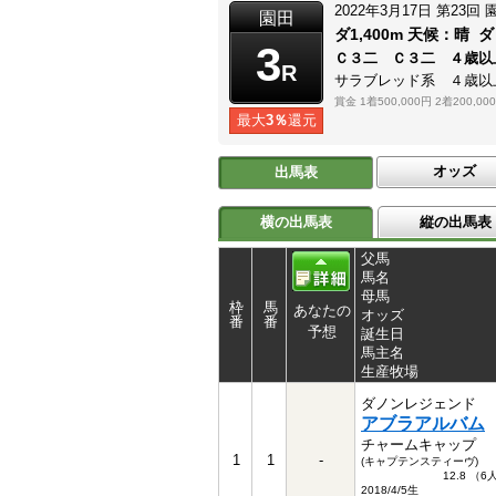
2022年3月17日
第23回
園田
ダ1,400m
天候：
晴
ダ
3
Ｃ３二 Ｃ３二 ４歳以
R
サラブレッド系 ４歳以
賞金
1着500,000円
2着200,00
最大
3％
還元
オッズ
出馬表
横の出馬表
縦の出馬表
父馬
馬名
母馬
枠
馬
あなたの
オッズ
番
番
予想
誕生日
馬主名
生産牧場
ダノンレジェンド
アブラアルバム
チャームキャップ
1
1
-
(キャプテンスティーヴ)
12.8 （
2018/4/5生