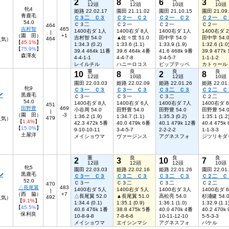
2
8
6
3
12頭
12頭
10頭
10頭
牝4
姫路 22.02.17
園田 21.11.02
園田 21.10.15
園田 21.09
青鹿毛
Ｃ３二 Ｃ３
Ｃ２一 Ｃ２
Ｃ２一 Ｃ２
Ｃ２一 Ｃ
54.0
Ｃ３二
Ｃ２一
Ｃ２一
Ｃ２一
464
吉村智
465
1400右ダ 1人
1400右ダ 8人
1400右ダ 1人
1400右ダ 
|
（園 田）
+1
吉村智 54.0
▲佐々世 51.0
田中学 54.0
田中学 54.
464
人気）
【
45.1%
】
1:34.3 (0.2)
1:33.6 (1.1)
1:33.9 (1.9)
1:32.6 (1.0
【
75.9%
】
39.4 464k 11番
39.6 464k 4番
41.6 468k 9番
39.9 477k
森澤友
4-4-1-1
4-4-7-8
3-4-5-7
1-1-1-2
レイルチル
ハニーロコス
ビップテッペ
カトゥール
重
良
良
良
10
8
2
8
12頭
10頭
12頭
10頭
園田 22.03.03
姫路 22.02.09
姫路 22.01.26
姫路 22.01
牝9
Ｃ３一 Ｃ３
Ｃ３一 Ｃ３
Ｃ３二 Ｃ３
Ｃ２二 Ｃ
ン
黒鹿毛
Ｃ３一
Ｃ３一
Ｃ３二
Ｃ２二
54.0
1400右ダ 8人
1400右ダ 6人
1400右ダ 7人
1400右ダ 
451
田野豊
469
小谷周 54.0
田野豊 54.0
田野豊 54.0
田野豊 54.
|
（園 田）
-3
1:36.2 (1.9)
1:34.7 (1.1)
1:35.3 (0.2)
1:35.1 (1.2
479
9人気）
【
1.4%
】
42.3 472k 5番
40.0 479k 6番
40.1 479k 12番
40.4 475k
【
15.0%
】
9-10-10-11
3-4-5-7
2-2-2-2
1-1-3-3
土屋洋
メイショウマ
ヴァージンス
アグネスフォ
ジツリキダ
重
良
良
良
2
3
10
7
12頭
12頭
12頭
10頭
牝5
園田 22.03.03
姫路 22.02.16
姫路 22.01.26
園田 22.01
ル
黒鹿毛
Ｃ３一 Ｃ３
Ｃ３二 Ｃ３
Ｃ３二 Ｃ３
Ｃ２二 Ｃ
52.0
Ｃ３一
Ｃ３二
Ｃ３二
Ｃ２二
470
△長尾翼
483
1400右ダ 5人
1400右ダ 5人
1400右ダ 3人
1400右ダ 
|
（西 脇）
+7
△長尾翼 52.0
▲長尾翼 51.0
高松亮 54.0
杉浦健 54.
492
人気）
【
9.1%
】
1:34.4 (0.1)
1:35.1 (0.9)
1:36.1 (1.0)
1:32.9 (1.1
【
45.5%
】
40.6 476k 1番
38.8 475k 5番
40.0 470k 4番
40.2 470k
保利良
10-8-9-8
7-8-6-6
10-11-12-10
5-5-3-3
メイショウマ
エイシンマシ
アグネスフォ
バケル