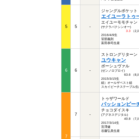
ジャングルポケット
エイユーラトゥ
エイユーモモチャン
5
5
-
(サクラバクシンオー)
3.3
（2
2016/4/9生
笹部義則
富田恭司生産
ストロングリターン
ユウキャン
ボーシュヴァル
6
6
-
(ゼンノロブロイ)
63.6 （
2015/3/15生
組）オールザベスト組
スカイビーチステーブル生
トゥザワールド
パッションピー
チョコダイスキ
7
-
(アグネスデジタル)
40.8 （
2017/3/14生
宮澤健
谷藤弘美生産
7