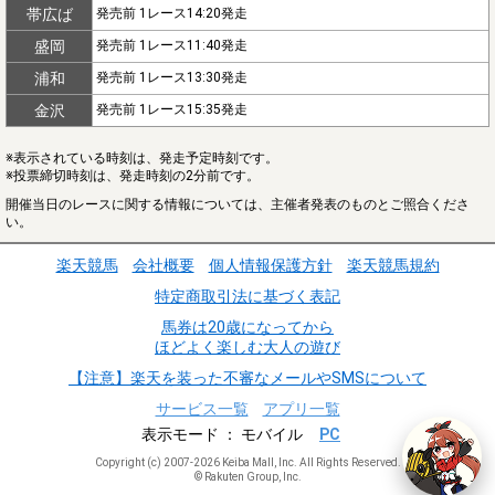
帯広ば
発売前 1レース14:20発走
盛岡
発売前 1レース11:40発走
浦和
発売前 1レース13:30発走
金沢
発売前 1レース15:35発走
※表示されている時刻は、発走予定時刻です。
※投票締切時刻は、発走時刻の2分前です。
開催当日のレースに関する情報については、主催者発表のものとご照合くださ
い。
楽天競馬
会社概要
個人情報保護方針
楽天競馬規約
特定商取引法に基づく表記
馬券は20歳になってから
ほどよく楽しむ大人の遊び
【注意】楽天を装った不審なメールやSMSについて
サービス一覧
アプリ一覧
表示モード
モバイル
PC
Copyright (c) 2007-2026 Keiba Mall, Inc. All Rights Reserved.
© Rakuten Group, Inc.