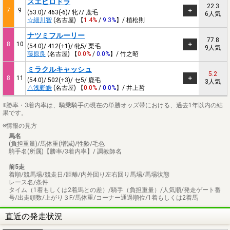
スエヒロドラ
22.3
7
9
(53.0)/ 463(-6)/ 牝7/ 鹿毛
6人気
☆細川智
(名古屋) 【
1.4%
/
9.3%
】/ 植松則
ナツミフルーリー
77.8
8
10
(54.0)/ 412(+1)/ 牝5/ 栗毛
9人気
藤原良
(名古屋) 【
0.0%
/
0.0%
】/ 竹之昭
ミラクルキャッシュ
5.2
8
11
(54.0)/ 502(+3)/ セ5/ 鹿毛
3人気
△浅野皓
(名古屋) 【
0.0%
/
0.0%
】/ 井上哲
※勝率・3着内率は、騎乗騎手の現在の単勝オッズ帯における、過去1年以内の結
果です。
※情報の見方
馬名
(負担重量)/馬体重(増減)/性齢/毛色
騎手名(所属)【勝率/3着内率】/ 調教師名
前5走
着順/競馬場/競走日/距離/内外回り左右回り馬場/馬場状態
レース名/条件
タイム（1着もしくは2着馬との差）/騎手（負担重量）/人気順/発走ゲート番
号/出走頭数/上がり３F/馬体重/コーナー通過順位/1着もしくは2着馬
直近の発走状況