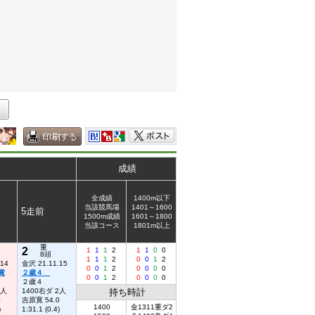
成績
全成績
1400m以下
当該競馬場
1401～1600
5走前
1500m成績
1601～1800
当該コース
1801m以上
重
2
1
1
1
2
1
1
0
0
8頭
1
1
1
2
0
0
1
2
.14
金沢 21.11.15
0
0
1
2
0
0
0
0
賞
２歳４
0
0
1
2
0
0
0
0
２歳４
1人
1400右ダ 2人
持ち時計
0
吉原寛 54.0
1400
金1311重ダ2
)
1:31.1 (0.4)