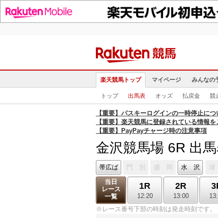
楽天競馬トップ
マイページ
みんなの
トップ
出馬表
オッズ
払戻金
競
【重要】パスキーログインの一時停止につ
【重要】楽天競馬に登録されている情報を
【重要】PayPayチャージ時の注意事項
金沢競馬場 6R 出
帯広ば
門 別
盛 岡
水 沢
浦
当日
1R
2R
3
レース
12:20
13:00
13
一覧
※レース番号下部の時刻は発走時刻です。