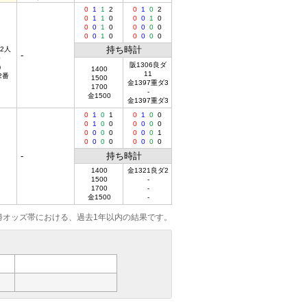
0
1
1
2
0
1
0
2
0
1
1
0
0
0
1
0
0
0
1
0
0
0
0
0
0
0
1
0
0
0
0
0
持ち時計
12人
-
0
阪1306良ダ
)
1400
11
 2番
1500
金1397重ダ3
1700
-
金1500
金1397重ダ3
0
1
0
1
0
1
0
0
0
1
0
0
0
0
0
0
0
0
0
0
0
0
0
1
0
0
0
0
0
0
0
0
-
持ち時計
1400
金1321良ダ2
1500
-
1700
-
金1500
-
勝オッズ帯における、過去1年以内の結果です。