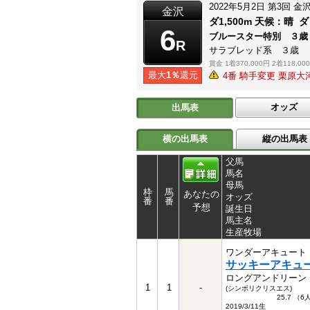
2022年5月2日
第3回
金
金沢
ダ1,500m
天候：
晴
ダ
6
ブルースター特別 ３
R
サラブレッド系 ３歳
賞金
1着370,000円
2着118,00
最大
1％
還元
4番 騎手変更 栗原
オッズ
出馬表
横の出馬表
縦の出馬表
父馬
馬名
母馬
枠
馬
あなたの
オッズ
番
番
予想
誕生日
馬主名
生産牧場
ワンダーアキュート
サッキーアキュ
ロングアンドリーン
1
1
-
(シンボリクリスエス)
25.7 （
2019/3/11生