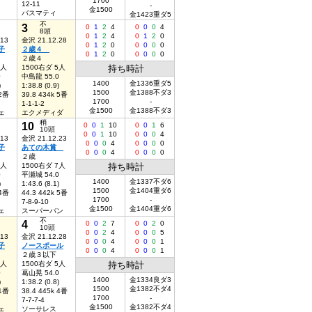
1700
12-11
-
金1500
バスマティ
金1423重ダ5
不
3
0
1
2
4
0
0
0
4
8頭
0
1
2
4
0
1
2
0
.13
金沢 21.12.28
0
1
2
0
0
0
0
0
子
２歳４
0
1
2
0
0
0
0
0
２歳４
5人
1500右ダ 5人
持ち時計
0
中島龍 55.0
1400
金1336重ダ5
)
1:38.8 (0.9)
1500
金1388不ダ3
 2番
39.8 434k 5番
1700
-
1-1-1-2
金1500
金1388不ダ3
ェ
エクメディダ
稍
10
0
0
1
10
0
0
1
6
10頭
0
0
1
10
0
0
0
4
.13
金沢 21.12.23
0
0
0
4
0
0
0
0
子
あての木賞
0
0
0
4
0
0
0
0
２歳
6人
1500右ダ 7人
持ち時計
0
平瀬城 54.0
1400
金1337不ダ6
)
1:43.6 (8.1)
1500
金1404重ダ6
 4番
44.3 442k 5番
1700
-
7-8-9-10
金1500
金1404重ダ6
ェ
スーパーバン
不
4
0
0
2
7
0
0
2
0
10頭
0
0
2
4
0
0
0
5
.13
金沢 21.12.28
0
0
0
4
0
0
0
1
子
ノースポール
0
0
0
4
0
0
0
1
２歳３以下
2人
1500右ダ 5人
持ち時計
0
葛山晃 54.0
1400
金1334良ダ3
)
1:38.2 (0.8)
1500
金1382不ダ4
 1番
38.4 445k 4番
1700
-
7-7-7-4
金1500
金1382不ダ4
ェ
ソーサレス