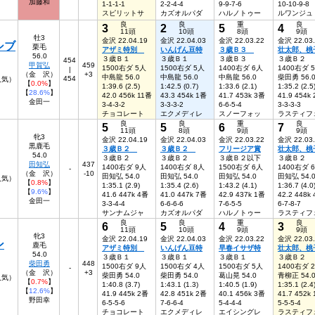
加藤和
1-1-1-1
2-2-4-4
9-9-7-6
10-10-9-8
スピリットサ
カズオルパダ
ハルノトゥー
ルワンジュ
良
良
重
良
3
2
5
4
11頭
10頭
8頭
9頭
牡3
金沢 22.04.19
金沢 22.04.03
金沢 22.03.22
金沢 22.03
シブ
栗毛
アザミ特別
いんげん豆特
３歳Ｂ３
壮太郎、桃
56.0
３歳Ｂ１
３歳Ｂ１
３歳Ｂ３
３歳Ｂ２
454
甲賀弘
459
1500右ダ 5人
1500右ダ 5人
1400右ダ 6人
1400右ダ 
|
（金 沢）
+3
中島龍 56.0
中島龍 56.0
中島龍 56.0
柴田勇 56.
454
5人気）
【
0.0%
】
1:39.6 (2.5)
1:42.5 (0.7)
1:33.6 (2.1)
1:35.2 (2.5
【
28.6%
】
42.0 456k 11番
43.3 454k 1番
41.7 453k 3番
41.9 454k
金田一
3-4-3-2
3-3-3-2
6-6-5-4
3-3-3-3
チョコレート
エクメディレ
スノーフォッ
ラスティフ
良
良
重
良
5
5
6
7
11頭
8頭
9頭
9頭
牝3
金沢 22.04.19
金沢 22.04.03
金沢 22.03.22
金沢 22.03
黒鹿毛
３歳Ｂ２
３歳Ｂ２
フリージア賞
壮太郎、桃
54.0
３歳Ｂ２
３歳Ｂ２
３歳Ｂ２以下
３歳Ｂ２
田知弘
437
1400右ダ 9人
1400右ダ 8人
1500右ダ 6人
1400右ダ 
-
（金 沢）
-10
田知弘 54.0
田知弘 54.0
田知弘 54.0
田知弘 54.
人気）
【
0.8%
】
1:35.1 (2.9)
1:35.4 (2.6)
1:43.2 (4.1)
1:36.7 (4.0
【
9.6%
】
41.6 447k 4番
41.0 447k 7番
42.9 437k 1番
42.2 448k
金田一
3-3-4-4
6-6-6-6
7-6-5-5
6-7-8-7
サンナムジャ
カズオルパダ
ハルノトゥー
ラスティフ
良
良
重
良
6
5
4
3
11頭
10頭
9頭
9頭
牝3
金沢 22.04.19
金沢 22.04.03
金沢 22.03.22
金沢 22.03
ン
鹿毛
アザミ特別
いんげん豆特
早春イサザ特
壮太郎、桃
54.0
３歳Ｂ１
３歳Ｂ１
３歳Ｂ１
３歳Ｂ２
柴田勇
448
1500右ダ 9人
1500右ダ 4人
1500右ダ 5人
1400右ダ 
-
（金 沢）
+3
柴田勇 54.0
柴田勇 54.0
葛山晃 54.0
青柳正 54.
人気）
【
0.7%
】
1:40.8 (3.7)
1:43.1 (1.3)
1:40.5 (1.9)
1:35.1 (2.4
【
12.6%
】
41.9 445k 2番
42.8 451k 2番
40.1 456k 3番
41.7 452k
野田幸
6-5-5-6
7-6-6-4
5-4-4-4
5-5-5-4
チョコレート
エクメディレ
エイシングレ
ラスティフ