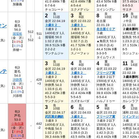
【
12.2%
】
41.0 496k 7番
42.6 498k 7番
43.4 505k 6番
37.5 491k
加藤義
6-7-6-6
4-5-4-4
3-4-6-8
6-6-5-3
チョコレート
エクメディレ
エイシングレ
サエチ
良
重
良
良
2
3
8
16
11頭
8頭
10頭
17頭
金沢 22.04.19
金沢 22.03.22
名古屋
Ｊ中京
牡3
オン
３歳Ｂ２
３歳Ｂ３
22.01.19
21.10.03
鹿毛
３歳Ｂ２
３歳Ｂ３
名古屋ＣＣア
２歳未勝利
56.0
512
1400右ダ 1人
1400右ダ 4人
３歳
1400左芝 
堀場裕
511
|
堀場裕 56.0
堀場裕 56.0
1400右ダ 3人
鮫島良 55.
（金 沢）
-1
512
人気）
1:32.2 (0.0)
1:32.7 (1.2)
▲角田大 53.0
1:23.3 (2.1
【
0.0%
】
39.6 512k 9番
41.7 529k 7番
1:36.0 (3.4)
37.1 510k
【
0.0%
】
2-2-2-2
1-2-1-1
44.4 519k 8番
6-5
井樋一
サンナムジャ
スノーフォッ
3-3-3-5
カジュフェ
タイムウィス
良
良
重
良
3
4
4
11
11頭
8頭
9頭
14頭
牝3
金沢 22.04.19
金沢 22.04.03
金沢 22.03.22
Ｊ阪神
ルテ
栗毛
３歳Ｂ２
３歳Ｂ２
フリージア賞
22.02.19
54.0
３歳Ｂ２
３歳Ｂ２
３歳Ｂ２以下
３歳未勝利
沖静男
428
1400右ダ 6人
1400右ダ 2人
1500右ダ 4人
1800右ダ 
-
（金 沢）
+3
沖静男 54.0
沖静男 54.0
沖静男 54.0
太宰啓 54.
7人気）
【
1.3%
】
1:33.6 (1.4)
1:35.1 (2.3)
1:39.8 (0.7)
2:01.8 (5.3
【
10.0%
】
40.2 425k 2番
42.4 424k 8番
39.9 432k 3番
44.0 420k
川添明
5-5-3-3
5-5-4-5
6-5-4-4
10-10-12-1
サンナムジャ
カズオルパダ
ハルノトゥー
カレンラフ
良
良
重
良
3
6
5
6
10頭
8頭
9頭
12頭
牝3
金沢 22.04.17
金沢 22.04.03
金沢 22.03.22
浦和 22.02
芦毛
武田雅史鋼鉄
３歳Ｂ２
フリージア賞
ツインマッ
53.0
３歳Ｂ３
３歳Ｂ２
３歳Ｂ２以下
３歳
☆魚住謙
442
1400右ダ 2人
1400右ダ 4人
1500右ダ 1人
1400左ダ 
-
（金 沢）
-2
中島龍 54.0
栗原大 54.0
栗原大 54.0
今野忠 54.
4人気）
【
7.8%
】
1:32.2 (0.7)
1:36.0 (3.2)
1:42.3 (3.2)
1:31.2 (1.0
【
34.3%
】
39.3 444k 9番
43.5 445k 1番
41.6 442k 8番
38.7 420k