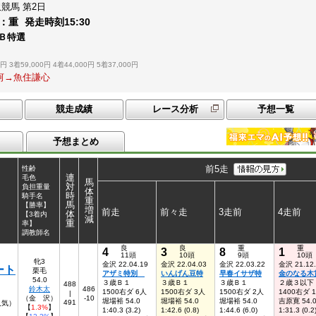
沢競馬
第2日
：
重
発走時刻
15:30
歳Ｂ特選
0円
3着59,000円
4着44,000円
5着37,000円
大河→魚住謙心
競走成績
レース分析
予想一覧
予想まとめ
前5走
性齢
連
毛色
馬
対
負担重量
体
時
騎手名
重
馬
【勝率】
増
前走
前々走
3走前
4走前
体
【3着内
減
重
率】
調教師名
良
良
重
重
4
3
8
1
11頭
10頭
9頭
10頭
牝3
金沢 22.04.19
金沢 22.04.03
金沢 22.03.22
金沢 21.12
ート
栗毛
アザミ特別
いんげん豆特
早春イサザ特
金のなる木
54.0
３歳Ｂ１
３歳Ｂ１
３歳Ｂ１
２歳３以下
488
鈴木太
486
1500右ダ 6人
1500右ダ 3人
1500右ダ 2人
1400右ダ 
|
（金 沢）
-10
堀場裕 54.0
堀場裕 54.0
堀場裕 54.0
吉原寛 54.
491
6人気）
【
1.3%
】
1:40.3 (3.2)
1:42.6 (0.8)
1:44.6 (6.0)
1:31.3 (0.2