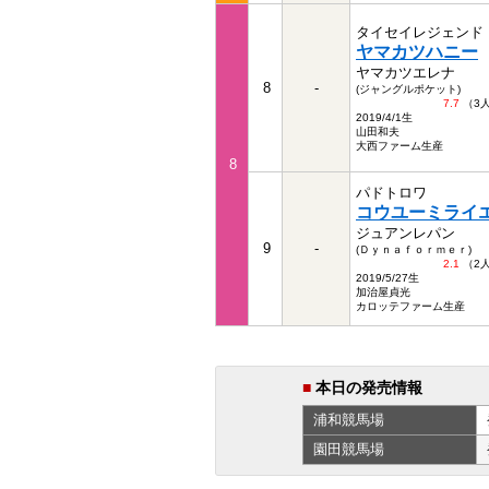
タイセイレジェンド
ヤマカツハニー
ヤマカツエレナ
8
-
(ジャングルポケット)
7.7
（3
2019/4/1生
山田和夫
大西ファーム生産
8
パドトロワ
コウユーミライ
ジュアンレパン
9
-
(Ｄｙｎａｆｏｒｍｅｒ)
2.1
（2
2019/5/27生
加治屋貞光
カロッテファーム生産
■
本日の発売情報
浦和
競馬場
園田
競馬場