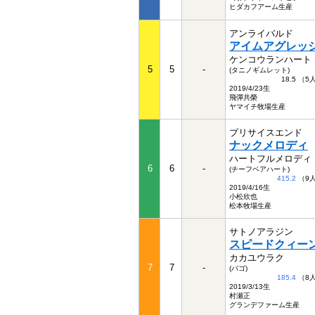
ヒダカフアーム生産
アンライバルド
アイムアグレッ
ケンコウランハート
5
5
-
(タニノギムレット)
18.5 （
2019/4/23生
飛彈共榮
ヤマイチ牧場生産
プリサイスエンド
ナックメロディ
ハートフルメロディ
6
6
-
(チーフベアハート)
415.2
（9
2019/4/16生
小松欣也
松本牧場生産
サトノアラジン
スピードクィー
カカユウラク
7
7
-
(バゴ)
185.4
（8
2019/3/13生
村瀬正
グランデファーム生産