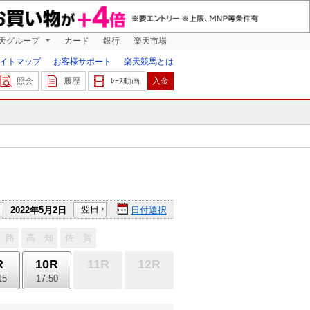
天グループ
カード
銀行
楽天市場
イトマップ
お客様サポート
楽天競馬とは
照会
履歴
ﾚｰｽ動画
入金
翌日
2022年5月2日
日付選択
 路
高 知
佐 賀
R
10R
11R
12R
15
17:50