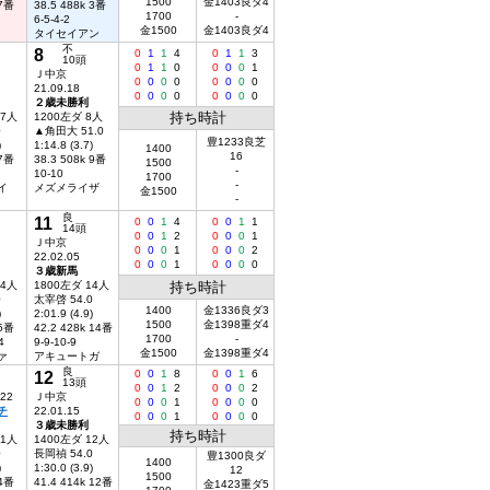
1500
金1403良ダ4
 7番
38.5 488k 3番
1700
-
6-5-4-2
金1500
金1403良ダ4
タイセイアン
不
8
0
1
1
4
0
1
1
3
10頭
0
1
1
0
0
0
0
1
Ｊ中京
0
0
0
0
0
0
0
0
21.09.18
0
0
0
0
0
0
0
0
２歳未勝利
持ち時計
17人
1200左ダ 8人
0
▲角田大 51.0
豊1233良芝
)
1:14.8 (3.7)
1400
16
 7番
38.3 508k 9番
1500
-
10-10
1700
-
イ
メズメライザ
金1500
-
良
11
0
0
1
4
0
0
1
1
14頭
0
0
1
2
0
0
0
1
Ｊ中京
0
0
0
1
0
0
0
2
22.02.05
0
0
0
1
0
0
0
0
３歳新馬
14人
1800左ダ 14人
持ち時計
0
太宰啓 54.0
1400
金1336良ダ3
)
2:01.9 (4.9)
1500
金1398重ダ4
 5番
42.2 428k 14番
1700
-
4
9-9-10-9
金1500
金1398重ダ4
ァ
アキュートガ
良
12
0
0
1
8
0
0
1
6
13頭
0
0
1
2
0
0
0
2
.22
Ｊ中京
0
0
0
1
0
0
0
0
チ
22.01.15
0
0
0
1
0
0
0
0
３歳未勝利
持ち時計
11人
1400左ダ 12人
0
長岡禎 54.0
豊1300良ダ
1400
)
1:30.0 (3.9)
12
1500
 4番
41.4 414k 12番
金1423重ダ5