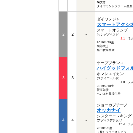
﨏文彦
ダイヤモンドファーム生産
ダイワメジャー
スマートアクシ
スマートオランプ
2
2
-
(キングズベスト)
2.1
（1
2019/4/29生
阿部武士
桑田牧場生産
ケープブランコ
ハイグッドフォ
ホマレエイカン
3
3
-
(ステイゴールド)
31.0 （
2019/2/18生
蟹江知彦
へいはた牧場生産
ジョーカプチーノ
オッカナイ
シスターエレキング
4
4
-
(アグネスデジタル)
15.4 （
2019/5/3生
（株）ファーストビジ