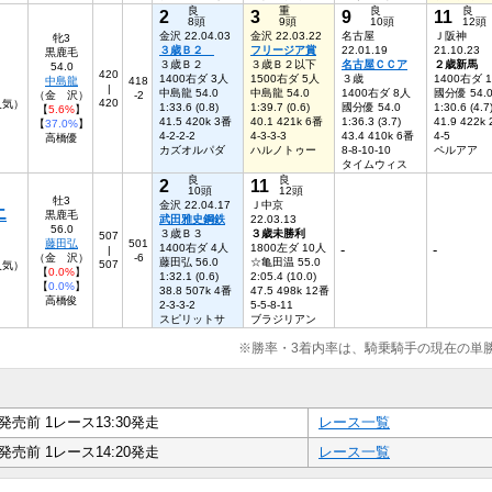
良
重
良
良
2
3
9
11
8頭
9頭
10頭
12頭
金沢 22.04.03
金沢 22.03.22
名古屋
Ｊ阪神
牝3
３歳Ｂ２
フリージア賞
22.01.19
21.10.23
黒鹿毛
３歳Ｂ２
３歳Ｂ２以下
名古屋ＣＣア
２歳新馬
54.0
420
1400右ダ 3人
1500右ダ 5人
３歳
1400右ダ 
中島龍
418
|
中島龍 54.0
中島龍 54.0
1400右ダ 8人
國分優 54.
（金 沢）
-2
420
人気）
1:33.6 (0.8)
1:39.7 (0.6)
國分優 54.0
1:30.6 (4.7
【
5.6%
】
41.5 420k 3番
40.1 421k 6番
1:36.3 (3.7)
41.9 422k
【
37.0%
】
4-2-2-2
4-3-3-3
43.4 410k 6番
4-5
高橋優
カズオルパダ
ハルノトゥー
8-8-10-10
ペルアア
タイムウィス
良
良
2
11
10頭
12頭
牡3
金沢 22.04.17
Ｊ中京
エ
黒鹿毛
武田雅史鋼鉄
22.03.13
56.0
３歳Ｂ３
３歳未勝利
507
藤田弘
501
1400右ダ 4人
1800左ダ 10人
-
-
|
（金 沢）
-6
藤田弘 56.0
☆亀田温 55.0
507
人気）
【
0.0%
】
1:32.1 (0.6)
2:05.4 (10.0)
【
0.0%
】
38.8 507k 4番
47.5 498k 12番
高橋俊
2-3-3-2
5-5-8-11
スピリットサ
ブラジリアン
※勝率・3着内率は、騎乗騎手の現在の単
発売前 1レース13:30発走
レース一覧
発売前 1レース14:20発走
レース一覧