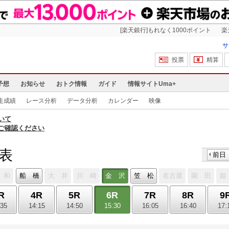
[楽天銀行]もれなく1000ポイント
楽
サ
投票
精算
予想
お知らせ
おトク情報
ガイド
情報サイトUma+
走成績
レース分析
データ分析
カレンダー
映像
いて
ご確認ください
馬表
前日
 和
船 橋
大 井
川 崎
金 沢
笠 松
名古屋
園 田
姫
R
4R
5R
6R
7R
8R
9
:35
14:15
14:50
15:30
16:05
16:40
17: