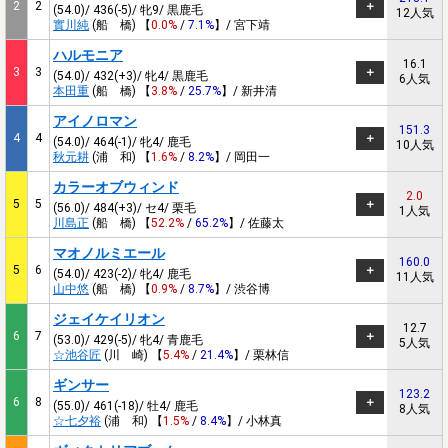
2
2
(54.0)/ 436(-5)/ 牝9/ 黒鹿毛
12人気
實川純
(船 橋) 【
0.0%
/
7.1%
】/ 宮下靖
ハルモニア
16.1
3
3
(54.0)/ 432(+3)/ 牝4/ 黒鹿毛
6人気
本田重
(船 橋) 【
3.8%
/
25.7%
】/ 新井清
アイノロマン
151.3
4
4
(54.0)/ 464(-1)/ 牝4/ 鹿毛
10人気
秋元耕
(浦 和) 【
1.6%
/
8.2%
】/ 岡田一
カラーオブウィンド
2.0
5
5
(56.0)/ 484(+3)/ セ4/ 栗毛
1人気
川島正
(船 橋) 【
52.2%
/
65.2%
】/ 佐藤太
マオノルミエール
160.0
5
6
(54.0)/ 423(-2)/ 牝4/ 鹿毛
11人気
山中悠
(船 橋) 【
0.9%
/
8.7%
】/ 渋谷博
ジェイケイリオン
12.7
6
7
(53.0)/ 429(-5)/ 牝4/ 青鹿毛
5人気
☆池谷匠
(川 崎) 【
5.4%
/
21.4%
】/ 栗林信
ギンサー
123.2
6
8
(55.0)/ 461(-18)/ 牡4/ 鹿毛
8人気
☆七夕裕
(浦 和) 【
1.5%
/
8.4%
】/ 小林真