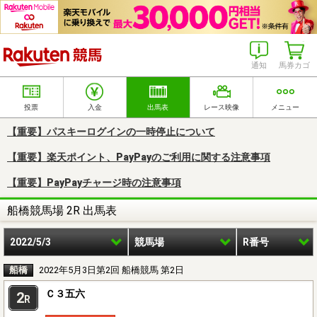
楽天競馬
通知
馬券カゴ
投票
入金
出馬表
レース映像
メニュー
【重要】パスキーログインの一時停止について
【重要】楽天ポイント、PayPayのご利用に関する注意事項
【重要】PayPayチャージ時の注意事項
船橋競馬場 2R 出馬表
2022/5/3
競馬場
R番号
船橋
2022年5月3日第2回 船橋競馬 第2日
Ｃ３五六
2
R