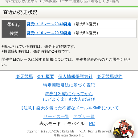
号/出走頭数/上がり３F/馬体重/コーナー通過順位/1着もしくは2着馬
直近の発走状況
帯広ば
発売中 12レース20:40発走
（最大5％還元）
佐賀
発売中 10レース20:50発走
（最大5％還元）
※表示されている時刻は、発走予定時刻です。
※投票締切時刻は、発走時刻の2分前です。
開催当日のレースに関する情報については、主催者発表のものとご照合くださ
い。
楽天競馬
会社概要
個人情報保護方針
楽天競馬規約
特定商取引法に基づく表記
馬券は20歳になってから
ほどよく楽しむ大人の遊び
【注意】楽天を装った不審なメールやSMSについて
サービス一覧
アプリ一覧
表示モード
モバイル
PC
Copyright (c) 2007-2026 Keiba Mall, Inc. All Rights Reserved.
© Rakuten Group, Inc.