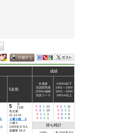
成績
全成績
1400m以下
当該競馬場
1401～1600
5走前
1500m成績
1601～1800
当該コース
1801m以上
不
5
0
3
3
12
0
2
3
11
11頭
0
3
3
10
0
1
0
1
名古屋
0
1
0
1
0
0
0
0
21.12.01
0
1
0
1
0
0
0
0
３
２歳２組 ２
２歳２
持ち時計
2人
1400右ダ 8人
0
加藤誓 54.0
1400
名1320不ダ3