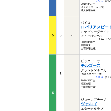
171.1
（10
2019/3/27生
メテオドリーム（株）
道見牧場生産
パイロ
ロバリアスピー
ミヤビソーダライト
5
5
-
(アドマイヤムーン)
68.0 （
2019/3/18生
安部重夫
金石牧場生産
ビッグアーサー
モルゴース
グランドゲルニカ
6
-
(ネオユニヴァース)
319.6
（11
2019/3/17生
稲葉光昭
中田英樹生産
6
ジョーカプチーノ
ヴァルゴ
エターナルラブ