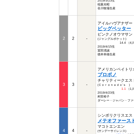
2019/3/23生
稲葉光昭
谷川牧場生産
アイルハヴアナザー
ビッグベッター
ピンクノオウマサン
2
2
-
(ジャングルポケット)
14.4 （
2019/4/15生
冨田清誠
徳本幸雄生産
アメリカンペイトリ
プロボノ
チャリティークエス
3
3
-
(Ｃｏｒｏｎａｄｏ’ｓ )
1.1
（1
2019/4/23生
村田裕子
ダーレー・ジャパン・ファ
シンボリクリスエス
メテオファース
マコトエンエン
4
4
-
(サンデーサイレンス)