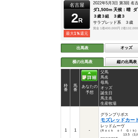
2022年5月3日
第3回
名
名古屋
ダ1,500m
天候：
晴
ダ
2
３歳３組 ３歳３
R
サラブレッド系 ３歳
賞金
1着400,000円
2着132,00
最大
1％
還元
オッズ
出馬表
横の出馬表
縦の出馬表
父馬
馬名
母馬
枠
馬
あなたの
オッズ
番
番
予想
誕生日
馬主名
生産牧場
グランプリボス
モズレッドカー
レッドムーヴ
1
1
-
(Ｒｏｃｋ ｏｆ Ｇｉｂ)
13.5 （