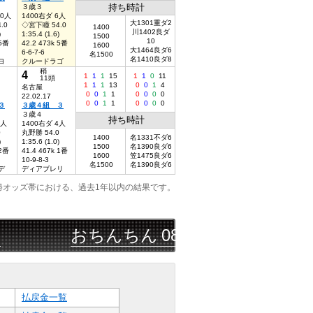
持ち時計
３歳３
10人
1400右ダ 6人
大1301重ダ2
.0
◇宮下瞳 54.0
1400
川1402良ダ
)
1:35.4 (1.6)
1500
10
 5番
42.2 473k 5番
1600
大1464良ダ6
6-6-7-6
名1500
名1410良ダ8
ヨ
クルードラゴ
稍
4
1
1
1
15
1
1
0
11
11頭
1
1
1
13
0
0
1
4
名古屋
0
0
1
1
0
0
0
0
22.02.17
0
0
1
1
0
0
0
0
３
３歳４組 ３
３歳４
持ち時計
5人
1400右ダ 4人
0
丸野勝 54.0
1400
名1331不ダ6
)
1:35.6 (1.0)
1500
名1390良ダ6
 2番
41.4 467k 1番
1600
笠1475良ダ6
10-9-8-3
名1500
名1390良ダ6
デ
ディアブレリ
勝オッズ帯における、過去1年以内の結果です。
おちんちん
08/06
門別
4R
◯▲◎
三連
払戻金一覧