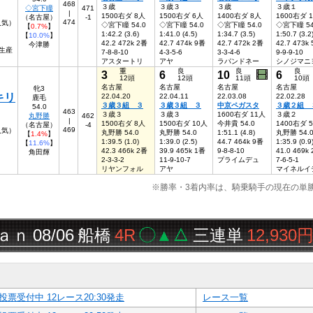
468
３歳
３歳３
３歳
３歳１
◇宮下瞳
471
|
1500右ダ 8人
1500右ダ 6人
1400右ダ 8人
1600右ダ 
（名古屋）
-1
474
人気）
◇宮下瞳 54.0
◇宮下瞳 54.0
◇宮下瞳 54.0
◇宮下瞳 54
【
0.7%
】
1:42.2 (3.6)
1:41.0 (4.5)
1:34.7 (3.5)
1:50.7 (3.2
【
10.0%
】
42.2 472k 2番
42.7 474k 9番
42.7 472k 2番
42.7 473k
今津勝
生産
7-8-8-10
4-3-5-6
3-3-4-6
9-9-9-10
アスタートリ
アヤ
ラパンドネー
シノジマニ
重
良
良
良
3
6
10
6
12頭
12頭
11頭
10頭
名古屋
名古屋
名古屋
名古屋
牝3
キリ
22.04.20
22.04.11
22.03.08
22.02.28
鹿毛
３歳３組 ３
３歳３組 ３
中京ペガスタ
３歳２組 
54.0
463
３歳３
３歳３
1600右ダ 11人
３歳２
丸野勝
462
|
1500右ダ 8人
1500右ダ 10人
今井貴 54.0
1400右ダ 
（名古屋）
-4
469
5人気）
丸野勝 54.0
丸野勝 54.0
1:51.1 (4.8)
丸野勝 54.
【
1.4%
】
1:39.5 (1.0)
1:39.0 (2.5)
44.7 464k 9番
1:35.9 (0.9
【
11.6%
】
42.3 466k 2番
39.9 465k 1番
9-8-8-10
41.0 469k
角田輝
2-3-3-2
11-9-10-7
プライムデュ
7-6-5-1
リヤンフォル
アヤ
マイネルイ
※勝率・3着内率は、騎乗騎手の現在の単
8/06
船橋
4R
◯▲△
三連単
12,930円
投票受付中 12レース20:30発走
レース一覧