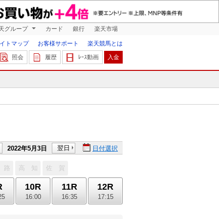
天グループ
カード
銀行
楽天市場
イトマップ
お客様サポート
楽天競馬とは
照会
履歴
ﾚｰｽ動画
入金
翌日
2022年5月3日
日付選択
 路
高 知
佐 賀
R
10R
11R
12R
25
16:00
16:35
17:15