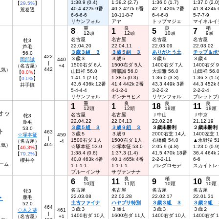
1:38.9 (0.4)
1:39.2 (2.7)
1:36.0 (1.7)
1:37.0 (2.0
【
29.5%
】
40.4 422k 9番
40.3 427k 6番
42.1 420k 2番
41.8 424k
荒巻透
6-6-6-6
10-11-8-7
6-4-6-8
5-7-7-9
リヤンフォル
アヤ
トップマジェ
マイネルイ
重
良
良
稍
8
1
5
7
12頭
12頭
10頭
9頭
名古屋
名古屋
名古屋
名古屋
牡3
22.04.20
22.04.11
22.03.09
22.03.02
芦毛
３歳３組 ３
３歳５組 ３
ありがとう土
チップ＆ポ
56.0
422
３歳３
３歳５
３歳５
３歳４
岡部誠
440
|
1500右ダ 6人
1500右ダ 5人
1400右ダ 7人
1400右ダ 
（名古屋）
+4
442
4人気）
山田祥 56.0
岡部誠 56.0
大畑雅 56.0
山田祥 56.
【
0.0%
】
1:41.1 (2.6)
1:38.5 (0.3)
1:36.0 (3.3)
1:36.3 (1.5
【
0.0%
】
43.6 436k 12番
41.4 442k 2番
43.3 449k 3番
44.3 452k
井手慎
5-4-4-4
4-1-2-1
3-2-2-2
2-2-2-4
リヤンフォル
ギンチヨヒメ
リヤンフォル
ブレットプ
重
良
良
良
1
1
18
11
12頭
12頭
18頭
18頭
オッ
名古屋
名古屋
Ｊ中山
Ｊ中京
牝3
22.04.22
22.04.13
22.02.26
21.12.19
鹿毛
３歳５組 ３
３歳９組 ３
３歳未勝利
２歳未勝利
53.0
ト
463
３歳５
３歳９
2000右芝 14人
1400左芝 
☆塚本征
459
|
1500右ダ 1人
1500右ダ 1人
石橋脩 54.0
▲永野猛 51
（名古屋）
-4
465
人気）
☆塚本征 53.0
☆塚本征 53.0
2:05.9 (4.8)
1:23.0 (0.9
【
46.3%
】
1:38.4 (0.8)
1:37.3 (1.4)
41.5 470k 18番
36.4 464k
【
79.2%
】
40.8 463k 4番
40.1 465k 4番
2-2-2-11
6-6
櫻井今
ーム
1-1-1-1
1-1-1-1
アレグロモデ
スカイトレ
ブルーインサ
サヴァンナナ
良
良
稍
良
6
11
9
10
10頭
11頭
10頭
10頭
名古屋
名古屋
名古屋
名古屋
牝3
ト
22.03.08
22.02.28
22.02.17
22.01.31
鹿毛
土古ファイナ
ハヤブサ特別
３歳３組 ３
３歳２組 
52.0
464
３歳３
３歳１
３歳３
３歳２
◇木之葵
461
|
1400右ダ 10人
1600右ダ 11人
1400右ダ 10人
1400右ダ 
（名古屋）
+1