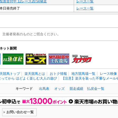
投票受付中 12レース20:50発走
レース一覧
本日発売終了
レース一覧
、主催者発表のものとご照合ください。
ネット新聞
天競馬トップ
楽天競馬とは
おトク情報
地方競馬場一覧
レース映像
なってから ほどよく楽しむ大人の遊び
【注意】楽天を装った不審なメールや
キーワード
出馬表
オッズ
競走成績
払戻金一覧
お問い合わせ一覧