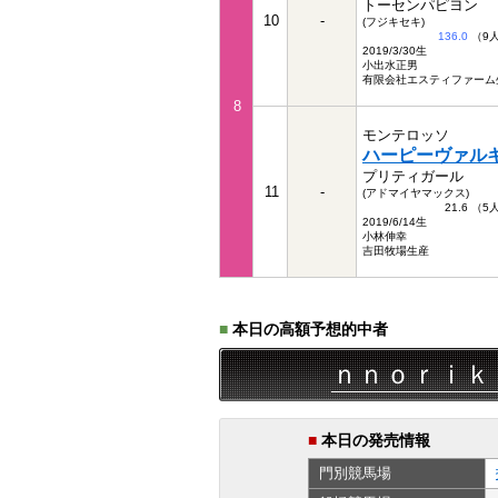
トーセンパピヨン
10
-
(フジキセキ)
136.0
（9
2019/3/30生
小出水正男
有限会社エスティファーム
8
モンテロッソ
ハーピーヴァル
プリティガール
11
-
(アドマイヤマックス)
21.6 （
2019/6/14生
小林伸幸
吉田牧場生産
■
本日の高額予想的中者
連単
51,310円
ｎｎｏｒｉｋａｎ
0
■
本日の発売情報
門別
競馬場