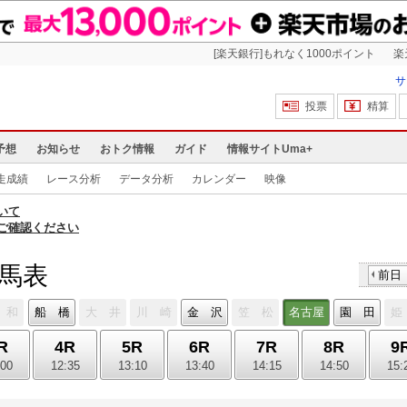
[楽天銀行]もれなく1000ポイント
楽
サ
投票
精算
予想
お知らせ
おトク情報
ガイド
情報サイトUma+
走成績
レース分析
データ分析
カレンダー
映像
いて
ご確認ください
出馬表
前日
 和
船 橋
大 井
川 崎
金 沢
笠 松
名古屋
園 田
姫
R
4R
5R
6R
7R
8R
9
:00
12:35
13:10
13:40
14:15
14:50
15: