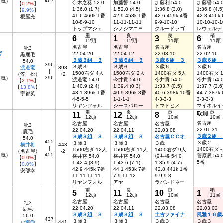
467
人気）
◇木之葵 52.0
加藤誓 54.0
加藤利 54.0
加藤誓 54.
【
0.2%
】
1:36.0 (1.7)
1:52.0 (4.5)
1:36.8 (3.0)
1:36.8 (4.5
【
9.9%
】
41.6 460k 1番
42.9 458k 1番
42.6 459k 4番
42.3 456k
榎屋充
10-8-9-10
11-11-11-11
9-9-10-10
10-10-10-1
トップマジェ
シノジマニヨ
クルードラゴ
レウェルテ
重
良
良
稍
6
1
3
6
12頭
12頭
11頭
11頭
名古屋
名古屋
名古屋
名古屋
牝3
ド
22.04.20
22.04.12
22.03.10
22.02.16
黒鹿毛
３歳３組 ３
３歳６組 ３
３歳６組 ３
３歳６組 
54.0
396
３歳３
３歳６
３歳６
３歳６
渡邊竜
398
|
1500右ダ 4人
1500右ダ 2人
1400右ダ 5人
1400右ダ 
（笠 松）
+2
396
7人気）
渡邊竜 54.0
今井貴 54.0
今井貴 54.0
今井貴 54.
【
2.1%
】
1:40.9 (2.4)
1:39.4 (0.3)
1:33.7 (0.5)
1:37.7 (2.6
【
13.8%
】
43.1 396k 1番
40.9 396k 8番
40.6 398k 10番
44.7 387k
宇都英
4-5-5-5
1-1-1-1
4-3-3-3
3-3-3-3
リヤンフォル
シースパロー
トマトヒメ
マイネルイ
重
良
良
良
11
12
8
取消
12頭
12頭
10頭
10頭
名古屋
名古屋
名古屋
名古屋
牝3
22.01.31
22.04.20
22.04.11
22.03.08
鹿毛
３歳２組 
３歳３組 ３
３歳３組 ３
名古屋ＣＣオ
54.0
455
３歳２
３歳３
３歳３
３歳
横井将
443
|
1400右ダ 
1500右ダ 12人
1500右ダ 11人
1400右ダ 9人
（名古屋）
-2
455
人気）
菅原辰 54.
横井将 54.0
横井将 54.0
横井将 54.0
【
0.0%
】
5番
1:42.4 (3.9)
1:43.6 (7.1)
1:35.9 (4.7)
【
0.0%
】
42.9 445k 7番
44.1 453k 7番
42.8 441k 1番
安部幸
11-11-11-11
7-9-11-12
9-9-9-8
リヤンフォル
アヤ
ラパンドネー
重
良
良
稍
5
11
10
1
12頭
12頭
10頭
11頭
名古屋
名古屋
名古屋
名古屋
牡3
22.04.20
22.04.11
22.03.08
22.03.02
鹿毛
３歳３組 ３
３歳３組 ３
土古ファイナ
風雅１６歳
56.0
437
３歳３
３歳３
３歳３
３歳３
戸部尚
441