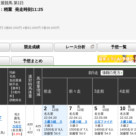
古屋競馬
第1日
：
稍重
発走時刻
11:25
0円
3着80,000円
4着52,000円
5着36,000円
競走成績
レース分析
予想一覧
予想まとめ
前5走
性齢
連
毛色
馬
対
負担重量
体
時
騎手名
重
馬
【勝率】
増
前走
前々走
3走前
4走前
体
【3着内
減
重
率】
調教師名
重
良
良
良
2
7
5
10
12頭
12頭
10頭
10頭
名古屋
名古屋
名古屋
名古屋
牝3
ド
22.04.20
22.04.11
22.03.08
22.02.28
鹿毛
３歳３組 ３
３歳３組 ３
土古ファイナ
３歳２組 
54.0
420
３歳３
３歳３
３歳３
３歳２
加藤誓
425
|
1500右ダ 9人
1500右ダ 7人
1400右ダ 6人
1400右ダ 
（名古屋）
+3
422
3人気）
加藤誓 54.0
加藤誓 54.0
加藤誓 54.0
加藤誓 54.
【
6.8%
】