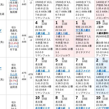
|
1500右ダ 10人
1500右ダ 9人
1400右ダ 7人
1400右ダ 
（名古屋）
-2
440
人気）
戸部尚 56.0
戸部尚 56.0
戸部尚 56.0
戸部尚 56.
【
0.0%
】
1:40.8 (2.3)
1:41.7 (5.2)
1:37.5 (3.2)
1:35.4 (0.3
【
0.0%
】
41.6 443k 3番
42.7 448k 3番
44.1 446k 8番
42.3 440k
角田輝
生産
7-8-10-10
6-7-9-10
2-2-2-4
1-1-1-1
リヤンフォル
アヤ
トップマジェ
メロンボー
重
良
良
良
4
1
1
15
12頭
11頭
8頭
15頭
名古屋
名古屋
笠松 22.03.25
Ｊ阪神
牡3
ツ
22.04.20
22.04.13
サラ系３歳８
22.02.19
黒鹿毛
３歳３組 ３
３歳１０組
３歳８
３歳未勝利
56.0
444
３歳３
３歳１０
1400右ダ 1人
内2400右芝
今井貴
441
|
1500右ダ 2人
920右ダ 1人
岡部誠 56.0
人
（名古屋）
-3
446
人気）
今井貴 56.0
今井貴 56.0
1:34.2 (1.5)
國分恭 56.
【
12.4%
】
1:40.1 (1.6)
56.6 (1.7)
39.9 444k 4番
2:30.8 (2.6
【
49.4%
】
43.0 444k 10番
36.3 446k 10番
1-1-1-1
35.7 446k
竹下直
3-2-2-3
1-1
ダイチスマイ
12-12-14-1
リヤンフォル
エンジェルワ
アップデー
重
良
良
良
7
5
7
2
12頭
12頭
10頭
10頭
名古屋
名古屋
名古屋
名古屋
牡3
ー
22.04.20
22.04.11
22.03.08
22.02.28
鹿毛
３歳３組 ３
３歳３組 ３
土古ファイナ
３歳２組 
56.0
475
３歳３
３歳３
３歳３
３歳２
丸山真
479
|
1500右ダ 5人
1500右ダ 5人
1400右ダ 5人
1400右ダ 
（名古屋）
-3
484
6人気）
丸山真 56.0
丸山真 56.0
丸山真 56.0
丸山真 56.
【
0.7%
】
1:41.0 (2.5)
1:38.5 (2.0)
1:36.1 (1.8)
1:35.0 (0.0
【
6.0%
】
42.0 482k 4番
40.5 482k 12番
41.4 475k 7番
40.3 475k
迫田清
10-10-8-8
5-5-3-4
9-10-10-9
6-4-3-3
リヤンフォル
アヤ
トップマジェ
マイネルイ
重
良
良
良
10
8
7
10
10頭
12頭
10頭
11頭
名古屋
名古屋
名古屋
名古屋
牡3
22.04.20
22.04.11
22.03.08
22.02.28
鹿毛
名古屋ＣＣチ
３歳３組 ３
名古屋ＣＣオ
ハヤブサ特
54.0