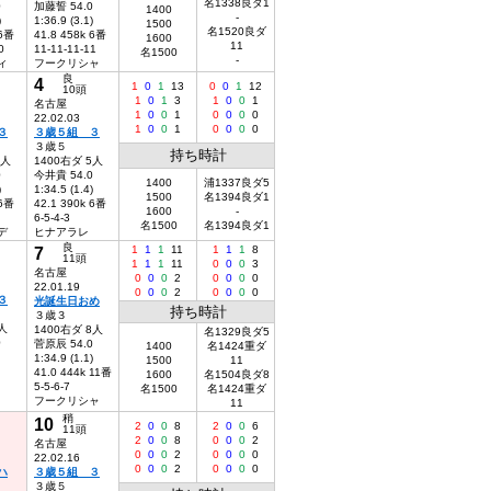
名1338良ダ1
0
加藤誓 54.0
1400
-
)
1:36.9 (3.1)
1500
名1520良ダ
 6番
41.8 458k 6番
1600
11
0
11-11-11-11
名1500
-
ィ
フークリシャ
良
4
1
0
1
13
0
0
1
12
10頭
1
0
1
3
1
0
0
1
名古屋
1
0
0
1
0
0
0
0
22.02.03
1
0
0
1
0
0
0
0
３
３歳５組 ３
３歳５
持ち時計
1人
1400右ダ 5人
0
今井貴 54.0
1400
浦1337良ダ5
)
1:34.5 (1.4)
1500
名1394良ダ1
 6番
42.1 390k 6番
1600
-
6-5-4-3
名1500
名1394良ダ1
デ
ヒナアラレ
良
7
1
1
1
11
1
1
1
8
11頭
1
1
1
11
0
0
0
3
名古屋
0
0
0
2
0
0
0
0
22.01.19
0
0
0
2
0
0
0
0
３
光誕生日おめ
持ち時計
３歳３
-人
1400右ダ 8人
名1329良ダ5
0
菅原辰 54.0
1400
名1424重ダ
1:34.9 (1.1)
1500
11
41.0 444k 11番
1600
名1504良ダ8
5-5-6-7
名1500
名1424重ダ
フークリシャ
11
稍
10
2
0
0
8
2
0
0
6
11頭
2
0
0
8
0
0
0
2
名古屋
0
0
0
2
0
0
0
0
22.02.16
0
0
0
2
0
0
0
0
ハ
３歳５組 ３
３歳５