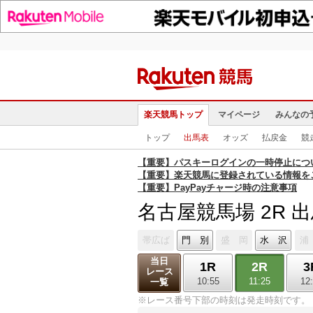
楽天競馬トップ
マイページ
みんなの
トップ
出馬表
オッズ
払戻金
競
【重要】パスキーログインの一時停止につ
【重要】楽天競馬に登録されている情報を
【重要】PayPayチャージ時の注意事項
名古屋競馬場 2R 
帯広ば
門 別
盛 岡
水 沢
浦
当日
1R
2R
3
レース
10:55
11:25
12
一覧
※レース番号下部の時刻は発走時刻です。