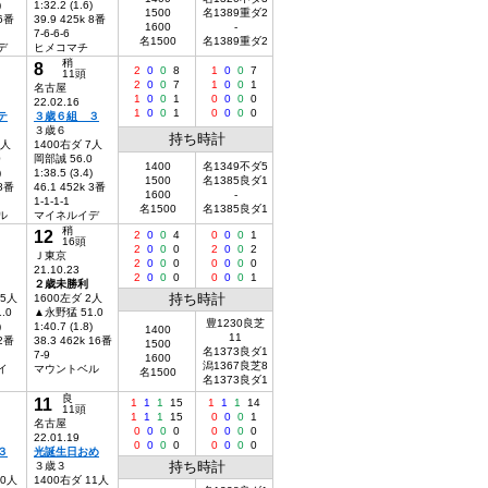
)
1:32.2 (1.6)
1500
名1389重ダ2
 6番
39.9 425k 8番
1600
-
7-6-6-6
名1500
名1389重ダ2
デ
ヒメコマチ
稍
8
2
0
0
8
1
0
0
7
11頭
2
0
0
7
1
0
0
1
名古屋
1
0
0
1
0
0
0
0
22.02.16
1
0
0
1
0
0
0
0
テ
３歳６組 ３
３歳６
持ち時計
9人
1400右ダ 7人
0
岡部誠 56.0
1400
名1349不ダ5
)
1:38.5 (3.4)
1500
名1385良ダ1
 8番
46.1 452k 3番
1600
-
1-1-1-1
名1500
名1385良ダ1
ル
マイネルイデ
稍
12
2
0
0
4
0
0
0
1
16頭
2
0
0
0
2
0
0
2
Ｊ東京
2
0
0
0
0
0
0
0
21.10.23
2
0
0
0
0
0
0
1
２歳未勝利
持ち時計
15人
1600左ダ 2人
.0
▲永野猛 51.0
豊1230良芝
)
1:40.7 (1.8)
1400
11
 2番
38.3 462k 16番
1500
名1373良ダ1
7-9
1600
潟1367良芝8
イ
マウントベル
名1500
名1373良ダ1
良
11
1
1
1
15
1
1
1
14
11頭
1
1
1
15
0
0
0
1
名古屋
0
0
0
0
0
0
0
0
22.01.19
0
0
0
0
0
0
0
0
３
光誕生日おめ
持ち時計
３歳３
10人
1400右ダ 11人