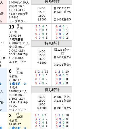
持ち時計
7人
1400右ダ 10人
0
戸部尚 56.0
1400
名1354稍ダ1
)
1:37.4 (3.6)
1500
名1408重ダ5
 3番
43.5 440k 6番
1600
-
6-7-8-9
名1500
名1408重ダ5
ル
トップマジェ
良
10
2
0
0
6
2
0
0
1
11頭
1
0
0
1
0
0
0
1
Ｊ中京
0
0
0
1
0
0
0
2
22.01.16
0
0
0
1
0
0
0
2
３歳未勝利
持ち時計
 13
2000左芝 11人
柴山雄 56.0
阪1238良芝
0
2:04.2 (2.3)
1400
12
)
36.3 448k 7番
1500
名1401重ダ4
 13番
10-10-10-10
1600
-
3
エイカイマッ
名1500
名1401重ダ4
ト
稍
6
1
2
1
12
1
2
1
10
11頭
1
2
1
5
0
0
0
2
名古屋
0
0
0
2
0
0
0
0
22.02.17
0
0
0
2
0
0
0
0
３
３歳４組 ３
３歳４
持ち時計
8人
1400右ダ 2人
0
丸山真 56.0
1400
名1343良ダ1
)
1:36.6 (2.0)
1500
名1385良ダ5
 7番
42.6 481k 9番
1600
-
8-6-5-6
名1500
名1385良ダ5
デ
ディアブレリ
稍
3
1
1
1
16
1
1
1
10
10頭
1
0
1
9
0
0
0
6
名古屋
0
0
0
3
0
0
0
0
22.02.17
0
0
0
2
0
0
0
0
別
３歳３組 ３