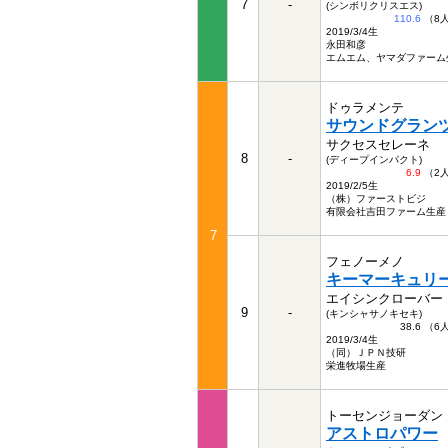
7
-
(シンボリクリスエス)
110.6
（8
2019/3/4生
永田和彦
エムエム、ヤマダファーム
ドゥラメンテ
サウンドグラン
サクセスセレーネ
8
-
(ディープインパクト)
6.9
（2
2019/2/5生
（株）ファーストビジ
有限会社吉田ファーム生産
7
フェノーメノ
キーマーキュリ
エイシンクローバー
9
-
(キンシャサノキセキ)
38.6 （
2019/3/4生
（同）ＪＰＮ技研
栄進牧場生産
トーセンジョーダン
アストロパワー