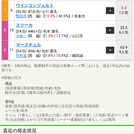
ウインコンツェルト
3.4
7
9
(56.0)/ 473(-9)/ セ7/ 栗毛
1人気
鴨宮祥
(西 脇) 【
10.9%
/
45.5%
】/ 長倉功
スツーカ
25.5
8
10
(54.0)/ 446(+2)/ 牝4/ 鹿毛
6人気
大柿一
(西 脇) 【
1.3%
/
12.7%
】/ 山口浩
マースチェル
65.9
8
11
(54.0)/ 436(-4)/ 牝8/ 栗毛
9人気
竹村達
(西 脇) 【
0.8%
/
10.8%
】/ 織田誠
※勝率・3着内率は、騎乗騎手の現在の単勝オッズ帯における、過去1年以内の結
果です。
※情報の見方
馬名
(負担重量)/馬体重(増減)/性齢/毛色
騎手名(所属)【勝率/3着内率】/ 調教師名
前5走
着順/競馬場/競走日/距離/内外回り左右回り馬場/馬場状態
レース名/条件
タイム（1着もしくは2着馬との差）/騎手（負担重量）/人気順/発走ゲート番
号/出走頭数/上がり３F/馬体重/コーナー通過順位/1着もしくは2着馬
直近の発走状況