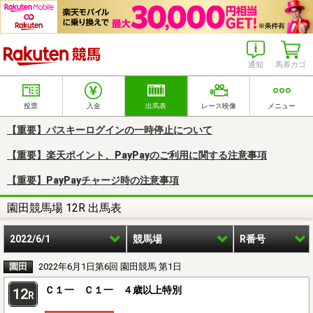
楽天競馬
通知
馬券カゴ
投票
入金
出馬表
レース映像
メニュー
【重要】パスキーログインの一時停止について
【重要】楽天ポイント、PayPayのご利用に関する注意事項
【重要】PayPayチャージ時の注意事項
園田競馬場 12R 出馬表
2022/6/1
競馬場
R番号
園田
2022年6月1日第6回 園田競馬 第1日
Ｃ１一 Ｃ１一 ４歳以上特別
12
R