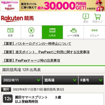
楽天競馬
通知
馬券カゴ
投票
入金
出馬表
レース映像
メニュー
【重要】パスキーログインの一時停止について
【重要】楽天ポイント、PayPayのご利用に関する注意事項
【重要】PayPayチャージ時の注意事項
園田競馬場 12R 出馬表
2022/8/11
競馬場
R番号
園田
2022年8月11日第11回 園田競馬 第2日
園田サマースプリント ３歳
12
R
以上登録馬特別