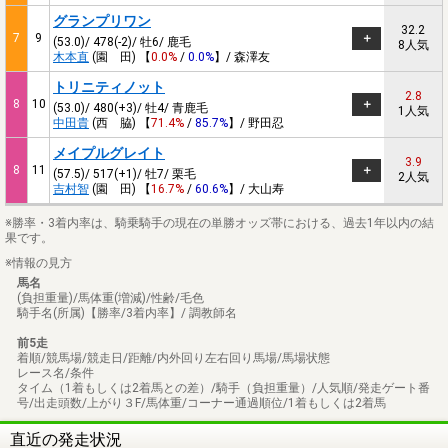
グランプリワン
32.2
7
9
(53.0)/ 478(-2)/ 牡6/ 鹿毛
8人気
木本直
(園 田) 【
0.0%
/
0.0%
】/ 森澤友
トリニティノット
2.8
8
10
(53.0)/ 480(+3)/ 牡4/ 青鹿毛
1人気
中田貴
(西 脇) 【
71.4%
/
85.7%
】/ 野田忍
メイプルグレイト
3.9
8
11
(57.5)/ 517(+1)/ 牡7/ 栗毛
2人気
吉村智
(園 田) 【
16.7%
/
60.6%
】/ 大山寿
※勝率・3着内率は、騎乗騎手の現在の単勝オッズ帯における、過去1年以内の結
果です。
※情報の見方
馬名
(負担重量)/馬体重(増減)/性齢/毛色
騎手名(所属)【勝率/3着内率】/ 調教師名
前5走
着順/競馬場/競走日/距離/内外回り左右回り馬場/馬場状態
レース名/条件
タイム（1着もしくは2着馬との差）/騎手（負担重量）/人気順/発走ゲート番
号/出走頭数/上がり３F/馬体重/コーナー通過順位/1着もしくは2着馬
直近の発走状況