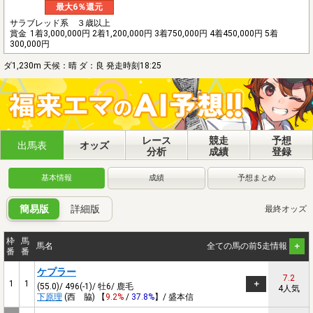
最大6％還元
サラブレッド系 ３歳以上
賞金
1着3,000,000円 2着1,200,000円 3着750,000円 4着450,000円 5着
300,000円
ダ1,230m 天候：晴 ダ：良 発走時刻18:25
レース
競走
予想
出馬表
オッズ
分析
成績
登録
基本情報
成績
予想まとめ
簡易版
詳細版
最終オッズ
枠
馬
馬名
全ての馬の前5走情報
番
番
ケプラー
7.2
1
1
(55.0)/ 496(-1)/ 牡6/ 鹿毛
4人気
下原理
(西 脇) 【
9.2%
/
37.8%
】/ 盛本信