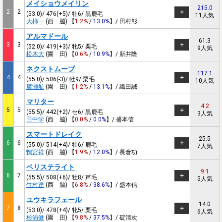
メイショウメイリン
215.0
2
2
(53.0)/ 476(+5)/ 牡6/ 黒鹿毛
11人気
大柿一
(西 脇) 【
1.2%
/
13.0%
】/ 田村彰
アルマドール
61.3
3
3
(52.0)/ 419(+3)/ 牝5/ 栗毛
9人気
松木大
(園 田) 【
0.6%
/
10.9%
】/ 新井隆
ネクストムーブ
117.1
4
4
(55.0)/ 506(-3)/ 牡9/ 栗毛
10人気
廣瀬航
(園 田) 【
1.2%
/
13.1%
】/ 織田誠
マリター
4.2
5
5
(55.5)/ 442(+2)/ セ6/ 黒鹿毛
3人気
田中学
(西 脇) 【
0.0%
/
0.0%
】/ 盛本信
スマートドレイク
25.5
6
6
(55.0)/ 514(+4)/ 牡6/ 鹿毛
7人気
鴨宮祥
(西 脇) 【
1.9%
/
12.0%
】/ 長倉功
ペリステライト
9.1
6
7
(55.5)/ 508(+6)/ 牡8/ 芦毛
5人気
竹村達
(西 脇) 【
6.8%
/
38.6%
】/ 盛本信
ユウキラフェール
14.0
7
8
(53.0)/ 478(+4)/ 牝5/ 栗毛
6人気
杉浦健
(園 田) 【
9.8%
/
37.5%
】/ 碇清次