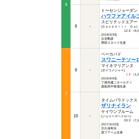
6
トーセンジョーダン
ハウファアイル
スピリテッドエアー
8
-
(Ｄａｎｅｈｉｌｌ Ｄａ)
12.4 （
2019/3/3生
古谷剛彦
岡田スタツド生産
ベーカバド
スワニーテソー
マイネマリアンヌ
9
-
(ダイワメジャー)
1.9
（1
2019/4/4生
了徳寺健二ホールディ
真歌田中牧場生産
7
タイムパラドックス
ザリナイラン
ケイウンブルーム
10
-
(ジョリーズヘイロー)
20.3 （
2017/3/10生
大久保和夫
原フアーム生産