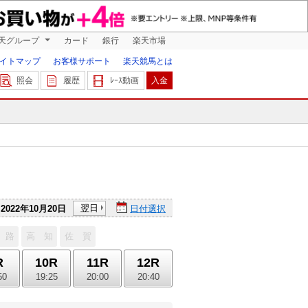
天グループ
カード
銀行
楽天市場
イトマップ
お客様サポート
楽天競馬とは
照会
履歴
ﾚｰｽ動画
入金
翌日
2022年10月20日
日付選択
 路
高 知
佐 賀
R
10R
11R
12R
50
19:25
20:00
20:40