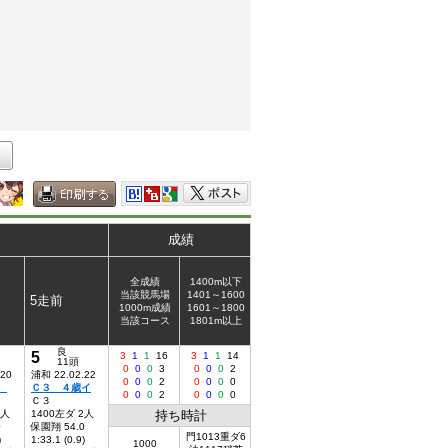
成績
全成績
1400m以下
当該競馬場
1401～1600
5走前
1000m成績
1601～1800
当該コース
1801m以上
良
5
3
1
1
16
3
1
1
14
11頭
0
0
0
3
0
0
0
2
.20
浦和 22.02.22
0
0
0
2
0
0
0
0
六
Ｃ３ ４歳イ
0
0
0
2
0
0
0
0
Ｃ３
4人
1400左ダ 2人
持ち時計
0
保園翔 54.0
門1013重ダ6
)
1:33.1 (0.9)
1000