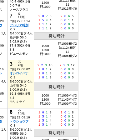
法1117稍芝
 4番
40.4 463k 1番
1200
11
6-6-7-6
門1000
門1013重ダ6
ス
ノースブラス
良
7
2
8
7
6
2
8
6
5
11頭
1
5
4
4
0
0
1
1
.28
門別 22.07.14
1
1
1
2
0
0
0
0
ウ
アベリア特別
1
1
1
2
0
0
0
0
Ｃ２
 1人
外1000右ダ 4人
持ち時計
0
松井伸 56.0
)
1:02.9 (0.8)
門1006稍ダ2
 4番
37.8 502k 6番
1000
法1124稍芝
8-8
1200
12
ソ
ピエールモン
門1000
門1006稍ダ2
不
3
9頭
2
2
3
16
2
2
3
12
.16
門別 22.08.02
1
0
1
9
0
0
0
0
ン
オシロイバナ
1
0
1
3
0
0
0
4
Ｃ３
1
0
1
3
0
0
0
0
 4人
外1000右ダ 6人
0
山本咲 54.0
持ち時計
)
1:00.9 (0.3)
 8番
36.3 468k 8番
1000
門1009不ダ3
4-4
1200
門1145不ダ7
ー
モリミライ
門1000
門1009不ダ3
不
6
1
6
1
9
1
6
1
8
10頭
1
5
1
4
0
0
0
1
.30
門別 22.08.16
1
5
1
4
0
0
0
0
森
トウショウブ
1
5
1
4
0
0
0
0
Ｃ３
 1人
外1000右ダ 2人
持ち時計
0
石川倭 56.0
)
1:00.9 (0.8)