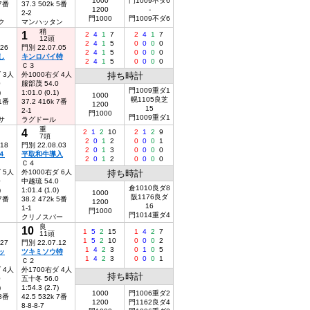
1000
門1009不ダ6
 7番
37.3 502k 5番
1200
-
2-2
門1000
門1009不ダ6
ク
マンハッタン
稍
1
2
4
1
7
2
4
1
7
12頭
2
4
1
5
0
0
0
0
.26
門別 22.07.05
2
4
1
5
0
0
0
0
し
キンロバイ特
2
4
1
5
0
0
0
0
Ｃ３
 3人
外1000右ダ 4人
持ち時計
0
服部茂 54.0
門1009重ダ1
)
1:01.0 (0.1)
1000
幌1105良芝
 1番
37.2 416k 7番
1200
15
2-1
門1000
門1009重ダ1
サ
ラグドール
重
4
2
1
2
10
2
1
2
9
7頭
2
0
1
2
0
0
0
1
.18
門別 22.08.03
2
0
1
3
0
0
0
0
４
平取和牛導入
2
0
1
2
0
0
0
0
Ｃ４
 5人
外1000右ダ 6人
持ち時計
0
中越琉 54.0
倉1010良ダ8
)
1:01.4 (1.0)
1000
阪1176良ダ
 7番
38.2 472k 5番
1200
16
1-1
門1000
門1014重ダ4
クリノスパー
良
10
1
5
2
15
1
4
2
7
11頭
1
5
2
10
0
0
0
2
.27
門別 22.07.12
1
4
2
3
0
1
0
5
ッ
ツキミソウ特
1
4
2
3
0
0
0
1
Ｃ２
 4人
外1700右ダ 4人
持ち時計
0
五十冬 56.0
)
1:54.3 (2.7)
1000
門1006重ダ2
 8番
42.5 532k 7番
1200
門1162良ダ4
8-8-8-7