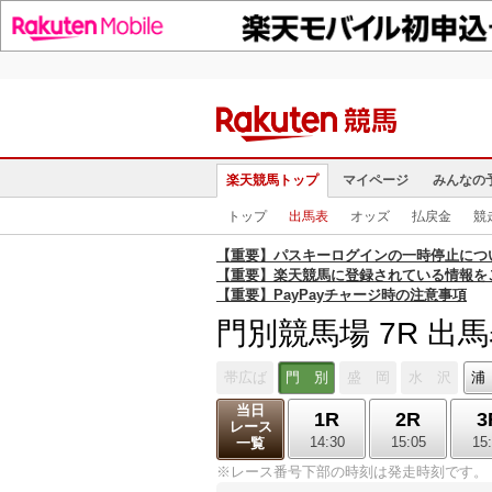
楽天競馬トップ
マイページ
みんなの
トップ
出馬表
オッズ
払戻金
競
【重要】パスキーログインの一時停止につ
【重要】楽天競馬に登録されている情報を
【重要】PayPayチャージ時の注意事項
門別競馬場 7R 出
帯広ば
門 別
盛 岡
水 沢
浦
当日
1R
2R
3
レース
14:30
15:05
15
一覧
※レース番号下部の時刻は発走時刻です。