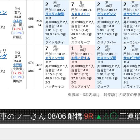
稍
良
不
不
2
7
2
2
10頭
9頭
10頭
10頭
牝4
門別 22.09.27
門別 22.08.24
門別 22.08.16
門別 22.07
ャン
栗毛
リコリス特別
ＳＯＲＡＣＨ
ゲッカビジン
オケクラフ
54.0
Ｃ３
Ｃ２
Ｃ３
Ｃ３
468
山本政
500
外1000右ダ 2人
外1200右ダ 2人
外1000右ダ 2人
外1200右ダ
|
（盛 岡）
+4
落合玄 54.0
落合玄 54.0
石川倭 54.0
落合玄 54.
496
5人気）
【
4.8%
】
1:01.6 (0.1)
1:16.5 (1.4)
1:00.8 (0.3)
1:13.9 (0.5
【
33.5%
】
38.0 496k 3番
40.8 484k 7番
37.1 490k 1番
38.1 488k
齊藤正
1-1
3-2
2-2
1-1
ライトモティ
スズオリーブ
クリノスパー
ムーランシ
稍
良
稍
不
7
1
2
2
8頭
10頭
8頭
10頭
ォリ
牝3
門別 22.10.06
門別 22.09.13
門別 22.08.30
門別 22.08
ング
鹿毛
カラミンサ特
お得に貯まる
オロマップ展
サルビア特
54.0
Ｃ２
Ｃ３
Ｃ３
Ｃ４
474
小野楓
482
外1200右ダ 1人
外1000右ダ 1人
外1000右ダ 2人
外1000右ダ
|
（北海道）
-4
落合玄 54.0
落合玄 54.0
落合玄 54.0
落合玄 54.
484
人気）
【
17.1%
】
1:15.6 (0.9)
1:02.0 (0.3)
1:01.8 (0.3)
1:00.6 (0.0
【
45.7%
】
40.0 486k 2番
37.8 478k 3番
38.2 482k 2番
36.9 484k
川島洋
2-3
2-2
1-1
1-1
ハッチャキコ
ウェブタイザ
ジュース
ホワイトマ
※勝率・3着内率は、騎乗騎手の現在の単
フーさん
08/06
船橋
9R
▲△◯
三連単
51,3