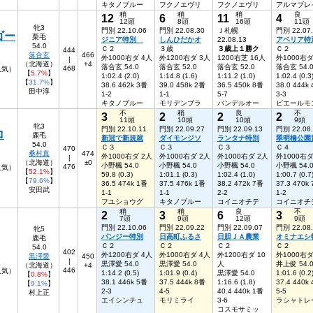
キタノブルー
フクノエヴリ
フクノエヴリ
アルマブレ
稍
稍
稍
良
12
6
11
4
12頭
8頭
16頭
11頭
牝3
門別 22.10.06
門別 22.08.30
Ｊ札幌
門別 22.07
ゴー
栗毛
ジニア特別
しんひだかオ
22.08.13
アベリア特
54.0
Ｃ２
３歳
３歳上１勝ク
Ｃ２
444
落合玄
466
外1000右ダ 4人
外1200右ダ 3人
1200右芝 16人
外1000右ダ
|
（北海道）
+4
落合玄 54.0
落合玄 52.0
落合玄 52.0
落合玄 54.
468
6人気）
【
5.7%
】
1:02.4 (2.0)
1:14.8 (1.6)
1:11.2 (1.0)
1:02.4 (0.3
【
31.7%
】
38.6 462k 3番
39.0 458k 2番
36.5 450k 8番
38.0 444k
田中淳
1-2
1-1
5-7
3-3
キタノブルー
モリデンブラ
バンデルオー
ピエールモ
不
稍
良
不
3
2
2
2
11頭
10頭
10頭
9頭
牝3
門別 22.10.11
門別 22.09.27
門別 22.09.13
門別 22.08
ロ
鹿毛
新冠で新規就
ダイモンジソ
ランタナ特別
翠明橋公園
54.0
Ｃ３
Ｃ３
Ｃ３
Ｃ４
470
桑村真
474
外1000右ダ 2人
外1000右ダ 2人
外1000右ダ 2人
外1000右ダ
|
（北海道）
±0
小野楓 54.0
小野楓 54.0
小野楓 54.0
小野楓 54.
476
人気）
【
52.1%
】
59.8 (0.3)
1:01.1 (0.3)
1:02.4 (1.0)
1:00.7 (0.7
【
79.6%
】
36.5 474k 1番
37.5 476k 1番
38.2 472k 7番
37.3 470k
安田武
1-1
1-1
2-2
1-2
フユショウグ
キタノブルー
コイニオチテ
コイニオチ
稍
稍
良
不
2
3
6
3
7頭
9頭
12頭
9頭
門別 22.10.06
門別 22.09.22
門別 22.09.07
門別 22.08
牝5
パンジー特別
日高町ふるさ
日胆ＪＡ農業
オミナエシ
鹿毛
Ｃ２
Ｃ２
Ｃ２
Ｃ２
54.0
402
外1200右ダ 4人
外1000右ダ 4人
外1200右ダ 10
外1000右ダ
黒澤愛
450
|
黒澤愛 54.0
黒澤愛 54.0
人
井上俊 54.
（北海道）
+4
446
7人気）
1:14.2 (0.5)
1:01.9 (0.4)
黒澤愛 54.0
1:01.6 (0.2
【
0.8%
】
38.1 446k 5番
37.5 444k 8番
1:16.6 (1.8)
37.4 440k
【
9.1%
】
2-3
4-5
40.4 440k 1番
5-5
村上正
エイシンチュ
モリミライ
3-6
ラシャトレ
コスモサミッ