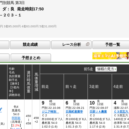
門別競馬
第3日
ダ：
良
発走時刻
17:50
－２Ｃ３－１
0円
3着95,000円
4着63,000円
5着31,000円
競走成績
レース分析
予想一覧
予想まとめ
前5走
性齢
連
毛色
馬
対
負担重量
体
時
騎手名
重
馬
【勝率】
増
前走
前々走
3走前
4走前
体
【3着内
減
重
率】
調教師名
稍
重
良
良
9
6
10
4
12頭
12頭
12頭
10頭
牝4
門別 22.10.06
門別 22.09.21
門別 22.09.07
浦和 22.07
プ
黒鹿毛
ジニア特別
日高町産業学
日胆ＪＡ農業
Ｃ３四五
54.0
Ｃ２
Ｃ１
Ｃ２
Ｃ３四五六
450
阿部龍
458
外1000右ダ 7人
外1000右ダ 8人
外1200右ダ 5人
1400左ダ 
|
（北海道）
+2
桑村真 54.0
桑村真 54.0
桑村真 54.0
赤津和 54.
458
人気）
【
2.2%
】
1:02.0 (1.6)
1:01.3 (0.7)
1:17.6 (2.8)
1:31.8 (0.7