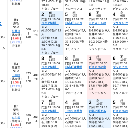
【
11.9%
】
37.2 456k 11番
37.2 450k 10番
41.6 450k 12番
40.6 459k
川島雅
10-10
2-2
3-3
3-3-4-5
キタノブルー
アローイアロ
コスモサミッ
ピカレスク
稍
稍
不
良
2
5
8
4
12頭
9頭
8頭
6頭
門別 22.10.06
門別 22.09.22
門別 22.08.11
門別 22.07
牡4
ス
ジニア特別
日高町ふるさ
ＳＰＡＴ４の
フウリンソ
鹿毛
Ｃ２
Ｃ２
Ｃ２
Ｃ３
56.0
506
外1000右ダ 12
外1000右ダ 5人
外1200右ダ 6人
外1200右ダ
松井伸
510
|
人
松井伸 56.0
松井伸 56.0
松井伸 56.
（北海道）
+4
528
4人気）
松井伸 56.0
1:02.4 (0.9)
1:15.3 (3.9)
1:15.5 (1.1
【
8.6%
】
1:00.6 (0.2)
37.3 506k 7番
39.2 502k 4番
38.0 506k
【
25.7%
】
36.6 506k 9番
7-7
6-6
3-2
沼澤英
ーム
6-6
モリミライ
ジランドール
スズロビン
キタノブルー
稍
重
稍
不
8
8
1
6
12頭
12頭
7頭
10頭
門別 22.10.06
門別 22.09.21
門別 22.08.30
門別 22.08
牝4
ジニア特別
日高町産業学
ピスカリの森
ゲッカビジ
黒鹿毛
Ｃ２
Ｃ１
Ｃ３
Ｃ３
54.0
473
外1000右ダ 10
外1000右ダ 3人
外1000右ダ 5人
外1000右ダ
山本咲
480
|
人
山本咲 54.0
山本咲 54.0
山本咲 54.
（北海道）
+6
478
人気）
亀井洋 54.0
1:01.4 (0.8)
1:02.2 (0.1)
1:01.2 (0.7
【
1.5%
】
1:01.7 (1.3)
36.8 484k 7番
37.8 478k 5番
36.7 476k
【
12.2%
】
37.7 474k 1番
6-5
4-3
6-6
川島洋
2-3
アローイアロ
トンデンカム
クリノスパ
キタノブルー
稍
稍
良
稍
7
4
2
5
12頭
10頭
10頭
7頭
牡3
門別 22.10.06
門別 22.09.27
門別 22.09.13
門別 22.08
栗毛
ジニア特別
リコリス特別
お得に貯まる
ピスカリの
56.0
Ｃ２
Ｃ３
Ｃ３
Ｃ３
480
石川倭
494
外1000右ダ 2人
外1000右ダ 1人
外1000右ダ 4人
外1000右ダ
|
（北海道）
-4
石川倭 56.0
石川倭 56.0
阿部龍 56.0
阿部龍 56.
500
8人気）
【
2.0%
】
1:01.6 (1.2)
1:01.9 (0.4)
1:02.3 (0.3)
1:02.6 (0.4