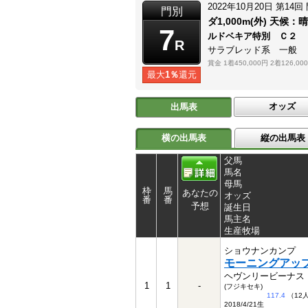
2022年10月20日
第14回
門別
ダ1,000m(外)
天候：
晴
7
ルドベキア特別 Ｃ２ 
R
サラブレッド系 一般
賞金
1着450,000円
2着126,00
最大
1％
還元
オッズ
出馬表
横の出馬表
縦の出馬表
父馬
馬名
母馬
枠
馬
あなたの
オッズ
番
番
予想
誕生日
馬主名
生産牧場
ショウナンカンプ
モーニングアッ
ヘヴンリービーナス
1
1
-
(フジキセキ)
117.4
（12
2018/4/21生