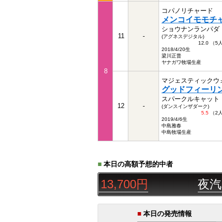
コパノリチャード
メンコイモモチ
ショウナンランパダ
11
-
(アグネスデジタル)
12.0 （
2018/4/20生
梁川正普
ヤナガワ牧場生産
8
マジェスティックウ
グッドフィーリ
スパークルキャット
12
-
(ダンスインザダーク)
5.5
（2
2019/4/6生
中島雅春
中島牧場生産
■
本日の高額予想的中者
◯△◎
三連単
13,700円
夜汽車の
■
本日の発売情報