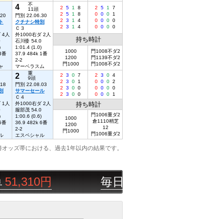
不
4
2
5
1
8
2
5
1
7
11頭
2
5
1
8
0
0
0
1
.20
門別 22.06.30
2
3
1
4
0
0
0
0
ト
クチナシ特別
2
3
1
4
0
0
0
0
Ｃ３
 4人
外1000右ダ 2人
持ち時計
0
石川倭 54.0
)
1:01.4 (1.0)
1000
門1008不ダ2
 3番
37.9 484k 1番
1200
門1139不ダ2
2-2
門1000
門1008不ダ2
ャ
マーベラスム
重
2
2
3
0
7
2
3
0
4
9頭
2
3
0
1
0
0
0
2
.18
門別 22.08.03
2
3
0
0
0
0
0
0
別
サマーセール
2
3
0
0
0
0
0
1
Ｃ４
 1人
外1000右ダ 2人
持ち時計
0
服部茂 54.0
門1006重ダ2
)
1:00.6 (0.6)
1000
倉1110稍芝
 5番
36.9 482k 6番
1200
12
2-2
門1000
門1006重ダ2
ル
エスペシャル
勝オッズ帯における、過去1年以内の結果です。
10円
毎日競馬ニート
08/06
門別
3