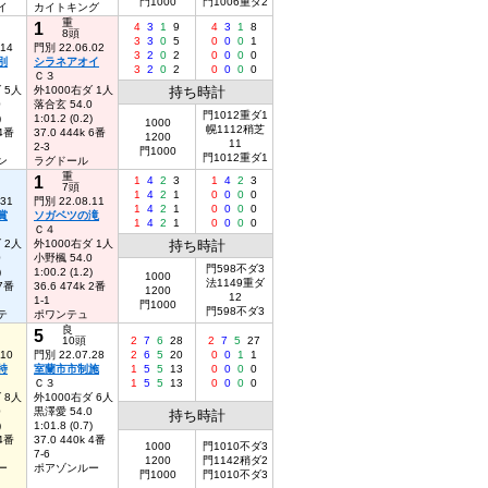
門1000
門1006重ダ2
イ
カイトキング
重
1
4
3
1
9
4
3
1
8
8頭
3
3
0
5
0
0
0
1
.14
門別 22.06.02
3
2
0
2
0
0
0
0
別
シラネアオイ
3
2
0
2
0
0
0
0
Ｃ３
 5人
外1000右ダ 1人
持ち時計
0
落合玄 54.0
門1012重ダ1
)
1:01.2 (0.2)
1000
幌1112稍芝
 4番
37.0 444k 6番
1200
11
2-3
門1000
門1012重ダ1
ン
ラグドール
重
1
1
4
2
3
1
4
2
3
7頭
1
4
2
1
0
0
0
0
.31
門別 22.08.11
1
4
2
1
0
0
0
0
賞
ソガベツの滝
1
4
2
1
0
0
0
0
Ｃ４
 2人
外1000右ダ 1人
持ち時計
0
小野楓 54.0
門598不ダ3
)
1:00.2 (1.2)
1000
法1149重ダ
 7番
36.6 474k 2番
1200
12
1-1
門1000
門598不ダ3
テ
ポワンテュ
良
5
10頭
2
7
6
28
2
7
5
27
.10
門別 22.07.28
2
6
5
20
0
0
1
1
特
室蘭市市制施
1
5
5
13
0
0
0
0
Ｃ３
1
5
5
13
0
0
0
0
 8人
外1000右ダ 6人
0
黒澤愛 54.0
持ち時計
)
1:01.8 (0.7)
 4番
37.0 440k 4番
1000
門1010不ダ3
7-6
1200
門1142稍ダ2
ー
ポアゾンルー
門1000
門1010不ダ3