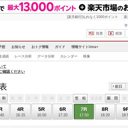
[楽天銀行]もれなく1000ポイント
楽
サ
投票
精算
予想
お知らせ
おトク情報
ガイド
情報サイトUma+
走成績
レース分析
データ分析
カレンダー
映像
いて
ご確認ください
馬表
前日
 和
船 橋
大 井
川 崎
金 沢
笠 松
名古屋
園 田
姫
R
4R
5R
6R
7R
8R
9
:40
16:15
16:50
17:20
17:50
18:20
18: