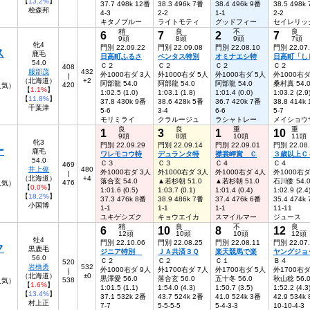
【
13.2%
】
37.7 498k 12番
38.3 496k 7番
38.4 496k 9番
38.5 498k
桧森邦
4-3
2-2
1-1
2-2
キタノブルー
ライトモティ
グッドフィー
セイレリッ
稍
良
不
良
6
7
2
7
9頭
8頭
9頭
7頭
牝4
門別 22.09.22
門別 22.09.08
門別 22.08.10
門別 22.07
ス
鹿毛
日高町ふるさ
ペンタス特別
オミナエシ特
日高町「し
54.0
Ｃ２
Ｃ２
Ｃ２
Ｃ２
408
服部茂
432
外1000右ダ 3人
外1000右ダ 5人
外1000右ダ 5人
外1000右ダ
|
（北海道）
+2
阿部龍 54.0
阿部龍 54.0
阿部龍 54.0
桑村真 54.
420
0人気）
【
1.1%
】
1:02.5 (1.0)
1:03.1 (1.8)
1:01.4 (0.0)
1:03.2 (2.9
【
11.8%
】
37.8 430k 9番
38.6 428k 5番
36.7 420k 7番
38.8 414k
千葉津
5-6
3-4
6-6
5-7
モリミライ
クラルージュ
ラシャトレー
メイショウ
良
良
重
重
1
3
1
10
9頭
8頭
10頭
11頭
牝3
門別 22.09.29
門別 22.09.14
門別 22.09.01
門別 22.08
ー
鹿毛
ワレモコウ特
デュランタ特
襟裳岬賞 Ｃ
３歳以上Ｃ
54.0
Ｃ３
Ｃ３
Ｃ４
Ｃ４
469
井上俊
480
外1000右ダ 3人
外1000右ダ 3人
外1000右ダ 4人
外1000右ダ
|
（北海道）
+4
落合玄 54.0
▲若杉朝 51.0
▲若杉朝 51.0
石川倭 54.
476
人気）
【
0.0%
】
1:01.6 (0.5)
1:03.7 (0.1)
1:01.4 (0.4)
1:02.9 (2.4
【
18.2%
】
37.3 476k 8番
38.9 486k 7番
37.4 476k 6番
35.4 474k
小国博
1-1
1-1
1-1
11-11
ユキゲシズク
キョウエイカ
スマイルマー
ジュース
稍
良
不
良
6
10
8
12
12頭
10頭
10頭
12頭
牡4
門別 22.10.06
門別 22.08.25
門別 22.08.11
門別 22.07
ク
黒鹿毛
ジニア特別
ＪＡ共済３Ｑ
楽天競馬で楽
ヤングジョ
56.0
Ｃ２
Ｃ２
Ｃ１
Ｂ４
520
岩橋勇
532
外1000右ダ 9人
外1700右ダ 7人
外1700右ダ 5人
外1700右ダ
|
（北海道）
±0
黒澤愛 56.0
落合玄 56.0
五十冬 56.0
秋山稔 56.
538
9人気）
【
1.6%
】
1:01.5 (1.1)
1:54.0 (4.3)
1:50.7 (3.5)
1:52.2 (4.3
【
13.4%
】
37.1 532k 2番
43.7 524k 2番
41.0 524k 3番
42.9 534k
村上正
7-7
5-5-5-5
5-4-3-3
10-10-4-3