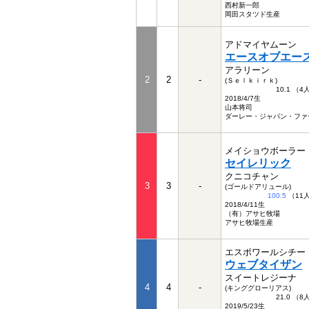
西村新一郎
岡田スタツド生産
アドマイヤムーン
エースオブエー
アラリーン
2
2
-
(Ｓｅｌｋｉｒｋ)
10.1 （
2018/4/7生
山本将司
ダーレー・ジャパン・ファ
メイショウボーラー
セイレリック
クニコチャン
3
3
-
(ゴールドアリュール)
100.5
（11
2018/4/11生
（有）アサヒ牧場
アサヒ牧場生産
エスポワールシチー
ウェブタイザン
スイートレジーナ
4
4
-
(キンググローリアス)
21.0 （
2019/5/23生