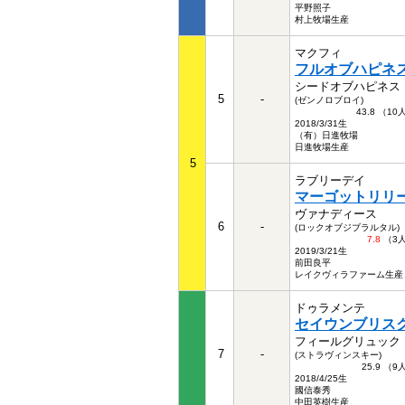
平野照子
村上牧場生産
マクフィ
フルオブハピネ
シードオブハピネス
5
-
(ゼンノロブロイ)
43.8 （1
2018/3/31生
（有）日進牧場
日進牧場生産
5
ラブリーデイ
マーゴットリリ
ヴァナディース
6
-
(ロックオブジブラルタル)
7.8
（3
2019/3/21生
前田良平
レイクヴィラファーム生産
ドゥラメンテ
セイウンブリス
フィールグリュック
7
-
(ストラヴィンスキー)
25.9 （
2018/4/25生
國信泰秀
中田英樹生産