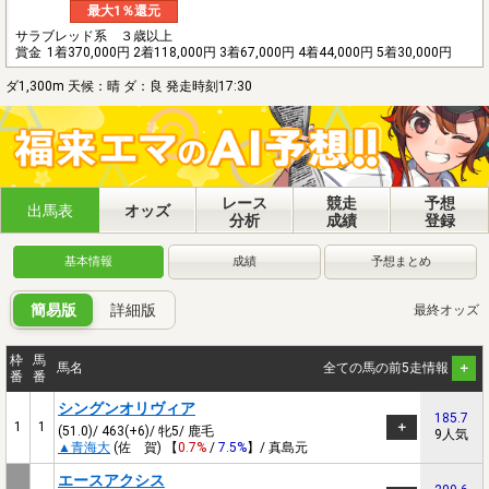
最大1％還元
サラブレッド系 ３歳以上
賞金
1着370,000円 2着118,000円 3着67,000円 4着44,000円 5着30,000円
ダ1,300m 天候：晴 ダ：良 発走時刻17:30
レース
競走
予想
出馬表
オッズ
分析
成績
登録
基本情報
成績
予想まとめ
簡易版
詳細版
最終オッズ
枠
馬
馬名
全ての馬の前5走情報
番
番
シングンオリヴィア
185.7
1
1
(51.0)/ 463(+6)/ 牝5/ 鹿毛
9人気
▲青海大
(佐 賀) 【
0.7%
/
7.5%
】/ 真島元
エースアクシス