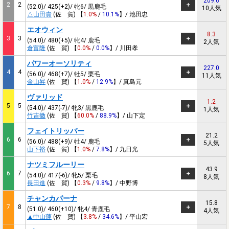
209.6
2
2
(52.0)/ 425(+2)/ 牝6/ 黒鹿毛
10人気
△山田貴
(佐 賀) 【
1.0%
/
10.1%
】/ 池田忠
エオウィン
8.3
3
3
(54.0)/ 480(+5)/ 牝4/ 鹿毛
2人気
倉富隆
(佐 賀) 【
0.0%
/
0.0%
】/ 川田孝
パワーオーソリティ
227.0
4
4
(56.0)/ 468(+7)/ 牡5/ 栗毛
11人気
金山昇
(佐 賀) 【
1.0%
/
12.9%
】/ 真島元
ヴァリッド
1.2
5
5
(54.0)/ 437(-7)/ 牝3/ 黒鹿毛
1人気
竹吉徹
(佐 賀) 【
60.0%
/
88.9%
】/ 山下定
フェイトリッパー
21.2
6
6
(56.0)/ 488(+9)/ 牡4/ 鹿毛
5人気
山下裕
(佐 賀) 【
1.0%
/
7.8%
】/ 九日光
ナツミフルーリー
43.9
6
7
(54.0)/ 417(-6)/ 牝5/ 栗毛
8人気
長田進
(佐 賀) 【
0.3%
/
9.8%
】/ 中野博
チャンカパーナ
15.8
7
8
(51.0)/ 460(+10)/ 牝4/ 青鹿毛
4人気
▲中山蓮
(佐 賀) 【
3.8%
/
34.6%
】/ 平山宏