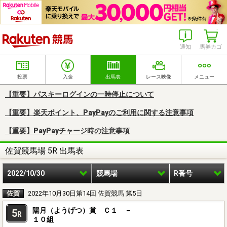
楽天競馬
通知
馬券カゴ
投票
入金
出馬表
レース映像
メニュー
【重要】パスキーログインの一時停止について
【重要】楽天ポイント、PayPayのご利用に関する注意事項
【重要】PayPayチャージ時の注意事項
佐賀競馬場 5R 出馬表
2022/10/30
競馬場
R番号
佐賀
2022年10月30日第14回 佐賀競馬 第5日
陽月（ようげつ）賞 Ｃ１ －
5
R
１０組