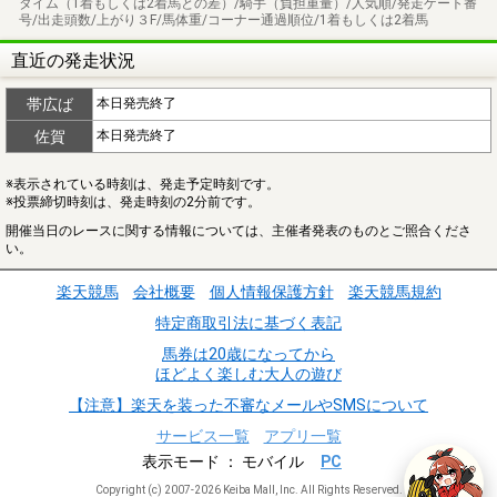
タイム（1着もしくは2着馬との差）/騎手（負担重量）/人気順/発走ゲート番
号/出走頭数/上がり３F/馬体重/コーナー通過順位/1着もしくは2着馬
直近の発走状況
帯広ば
本日発売終了
佐賀
本日発売終了
※表示されている時刻は、発走予定時刻です。
※投票締切時刻は、発走時刻の2分前です。
開催当日のレースに関する情報については、主催者発表のものとご照合くださ
い。
楽天競馬
会社概要
個人情報保護方針
楽天競馬規約
特定商取引法に基づく表記
馬券は20歳になってから
ほどよく楽しむ大人の遊び
【注意】楽天を装った不審なメールやSMSについて
サービス一覧
アプリ一覧
表示モード
モバイル
PC
Copyright (c) 2007-2026 Keiba Mall, Inc. All Rights Reserved.