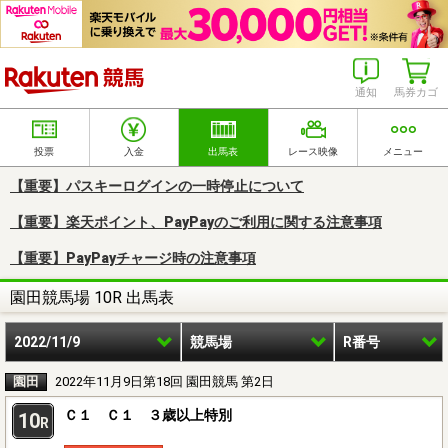
楽天競馬
通知
馬券カゴ
投票
入金
出馬表
レース映像
メニュー
【重要】パスキーログインの一時停止について
【重要】楽天ポイント、PayPayのご利用に関する注意事項
【重要】PayPayチャージ時の注意事項
園田競馬場 10R 出馬表
2022/11/9
競馬場
R番号
園田
2022年11月9日第18回 園田競馬 第2日
Ｃ１ Ｃ１ ３歳以上特別
10
R