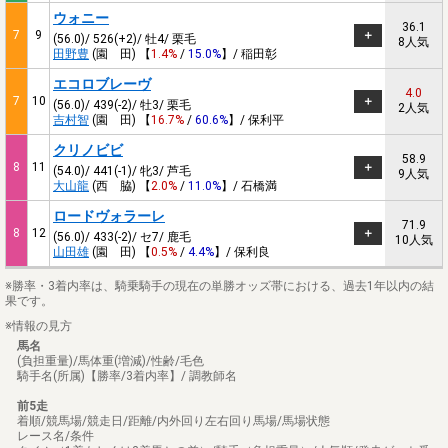
ウォニー
36.1
7
9
(56.0)/ 526(+2)/ 牡4/ 栗毛
8人気
田野豊
(園 田) 【
1.4%
/
15.0%
】/ 稲田彰
エコロブレーヴ
4.0
7
10
(56.0)/ 439(-2)/ 牡3/ 栗毛
2人気
吉村智
(園 田) 【
16.7%
/
60.6%
】/ 保利平
クリノビビ
58.9
8
11
(54.0)/ 441(-1)/ 牝3/ 芦毛
9人気
大山龍
(西 脇) 【
2.0%
/
11.0%
】/ 石橋満
ロードヴォラーレ
71.9
8
12
(56.0)/ 433(-2)/ セ7/ 鹿毛
10人気
山田雄
(園 田) 【
0.5%
/
4.4%
】/ 保利良
※勝率・3着内率は、騎乗騎手の現在の単勝オッズ帯における、過去1年以内の結
果です。
※情報の見方
馬名
(負担重量)/馬体重(増減)/性齢/毛色
騎手名(所属)【勝率/3着内率】/ 調教師名
前5走
着順/競馬場/競走日/距離/内外回り左右回り馬場/馬場状態
レース名/条件