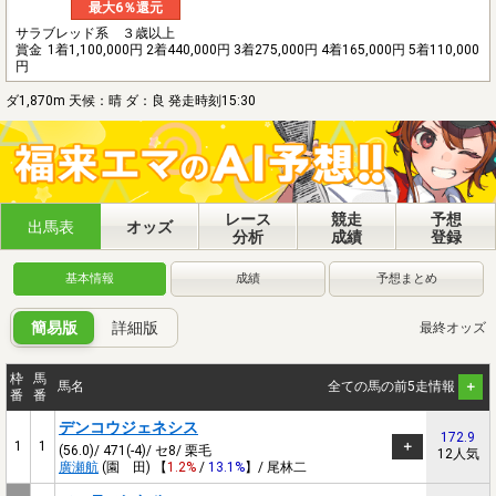
最大6％還元
サラブレッド系 ３歳以上
賞金
1着1,100,000円 2着440,000円 3着275,000円 4着165,000円 5着110,000
円
ダ1,870m 天候：晴 ダ：良 発走時刻15:30
レース
競走
予想
出馬表
オッズ
分析
成績
登録
基本情報
成績
予想まとめ
簡易版
詳細版
最終オッズ
枠
馬
馬名
全ての馬の前5走情報
番
番
デンコウジェネシス
172.9
1
1
(56.0)/ 471(-4)/ セ8/ 栗毛
12人気
廣瀬航
(園 田) 【
1.2%
/
13.1%
】/ 尾林二