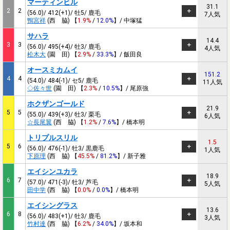
マーティンヒル
31.1
2
2
(56.0)/ 412(+1)/ 牡5/ 鹿毛
7人気
鴨宮祥
(西 脇) 【
1.9%
/
12.0%
】/ 中塚猛
サハラ
14.4
3
3
(56.0)/ 495(+4)/ 牡3/ 鹿毛
4人気
松木大
(園 田) 【
2.9%
/
33.3%
】/ 飯田良
オースミカムイ
151.2
4
4
(54.0)/ 484(-1)/ セ5/ 鹿毛
11人気
◇佐々世
(園 田) 【
2.3%
/
10.5%
】/ 尾原強
ホクザンゴールド
21.9
5
5
(55.0)/ 439(+3)/ 牡3/ 栗毛
6人気
☆長尾翼
(西 脇) 【
1.2%
/
7.6%
】/ 橋本明
トリプルスリル
1.5
5
6
(56.0)/ 476(-1)/ 牡3/ 黒鹿毛
1人気
下原理
(西 脇) 【
45.5%
/
81.2%
】/ 新子雅
エイシンユカラ
18.9
6
7
(57.0)/ 471(-3)/ 牡3/ 芦毛
5人気
田中学
(西 脇) 【
0.0%
/
0.0%
】/ 橋本明
エイシングラス
13.6
6
8
(56.0)/ 483(+1)/ 牡3/ 鹿毛
3人気
竹村達
(西 脇) 【
6.2%
/
34.0%
】/ 坂本和